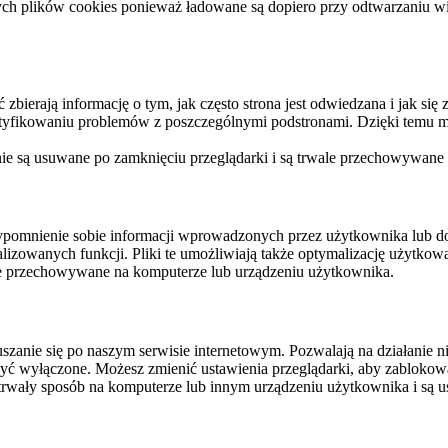
ych plików cookies ponieważ ładowane są dopiero przy odtwarzaniu wid
ierają informację o tym, jak często strona jest odwiedzana i jak się z 
ntyfikowaniu problemów z poszczególnymi podstronami. Dzięki temu mo
 nie są usuwane po zamknięciu przeglądarki i są trwale przechowywane
rzypomnienie sobie informacji wprowadzonych przez użytkownika lub 
nalizowanych funkcji. Pliki te umożliwiają także optymalizację użytko
ale przechowywane na komputerze lub urządzeniu użytkownika.
szanie się po naszym serwisie internetowym. Pozwalają na działanie ni
yć wyłączone. Możesz zmienić ustawienia przeglądarki, aby zablokować
trwały sposób na komputerze lub innym urządzeniu użytkownika i są u