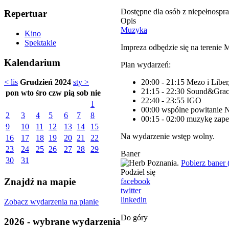
Dostępne dla osób z niepełnospr
Repertuar
Opis
Muzyka
Kino
Spektakle
Impreza odbędzie się na tereni
Kalendarium
Plan wydarzeń:
20:00 - 21:15 Mezo i Liber
< lis
Grudzień 2024
sty >
21:15 - 22:30 Sound&Gra
pon
wto
śro
czw
pią
sob
nie
22:40 - 23:55 IGO
1
00:00 wspólne powitanie 
2
3
4
5
6
7
8
00:15 - 02:00 muzykę zap
9
10
11
12
13
14
15
Na wydarzenie wstęp wolny.
16
17
18
19
20
21
22
23
24
25
26
27
28
29
Baner
30
31
Pobierz baner
Podziel się
Znajdź na mapie
facebook
twitter
linkedin
Zobacz wydarzenia na planie
Do góry
2026 - wybrane wydarzenia