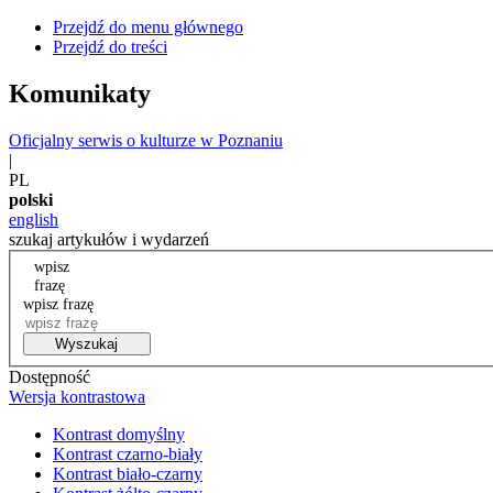
Przejdź do menu głównego
Przejdź do treści
Komunikaty
Oficjalny serwis o kulturze w Poznaniu
|
PL
polski
english
szukaj artykułów i wydarzeń
wpisz
frazę
wpisz frazę
Wyszukaj
Dostępność
Wersja kontrastowa
Kontrast domyślny
Kontrast czarno-biały
Kontrast biało-czarny