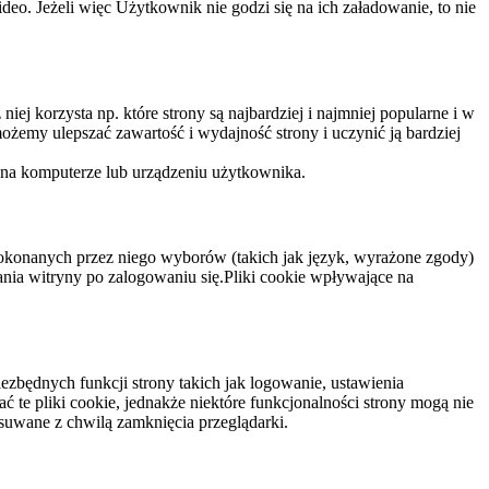
eo. Jeżeli więc Użytkownik nie godzi się na ich załadowanie, to nie
niej korzysta np. które strony są najbardziej i najmniej popularne i w
żemy ulepszać zawartość i wydajność strony i uczynić ją bardziej
 na komputerze lub urządzeniu użytkownika.
dokonanych przez niego wyborów (takich jak język, wyrażone zgody)
wania witryny po zalogowaniu się.Pliki cookie wpływające na
ezbędnych funkcji strony takich jak logowanie, ustawienia
 te pliki cookie, jednakże niektóre funkcjonalności strony mogą nie
suwane z chwilą zamknięcia przeglądarki.