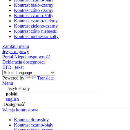
Kontrast biało-czarny
Kontrast żółto-czarny
Kontrast czarno-żółty
Kontrast czarno-zielony
Kontrast zielono-czarny
Kontrast żółto-niebieski
Kontrast niebiesko-żółty
Zamknij menu
Język migowy
Portal Niepełnosprawność
Deklaracja dostępności
ETR - tekst
Powered by
Translate
Menu
Język strony
polski
english
Dostępność
Wersja kontrastowa
Kontrast domyślny
Kontrast czarno-biały