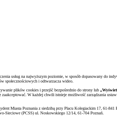
dczenia usług na najwyższym poziomie, w sposób dopasowany do indy
diów społecznościowych i odtwarzacza wideo.
żywanie plików cookies i przejść bezpośrednio do strony lub
„Wyświetl
sz zaakceptować. W każdej chwili istnieje możliwość zarządzania ustaw
ent Miasta Poznania z siedzibą przy Placu Kolegiackim 17, 61-841 P
o-Sieciowe (PCSS) ul. Noskowskiego 12/14, 61-704 Poznań.