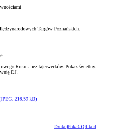
awnościami
e Międzynarodowych Targów Poznańskich.
,
ce
Nowego Roku - bez fajerwerków. Pokaz świetlny.
ewnię DJ.
 (JPEG, 216,59 kB)
Drukuj
Pokaż QR kod