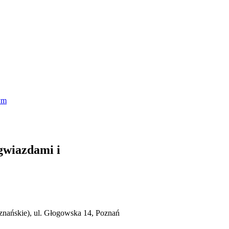
ym
 gwiazdami i
nańskie), ul. Głogowska 14, Poznań