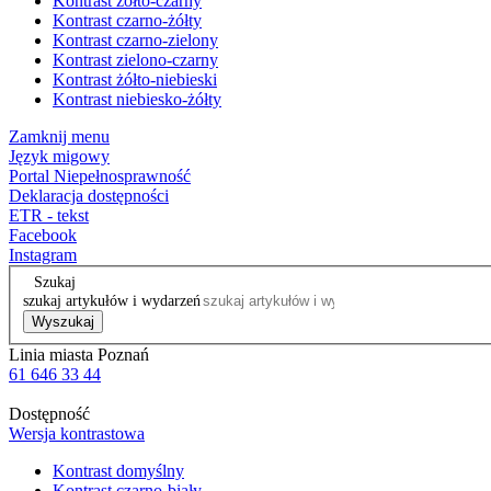
Kontrast żółto-czarny
Kontrast czarno-żółty
Kontrast czarno-zielony
Kontrast zielono-czarny
Kontrast żółto-niebieski
Kontrast niebiesko-żółty
Zamknij menu
Język migowy
Portal Niepełnosprawność
Deklaracja dostępności
ETR - tekst
Facebook
Instagram
Szukaj
szukaj artykułów i wydarzeń
Wyszukaj
Linia miasta Poznań
61 646 33 44
Dostępność
Wersja kontrastowa
Kontrast domyślny
Kontrast czarno-biały