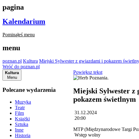
pagina
Kalendarium
Pominąłeś menu
menu
poznan.pl
Kultura
Miejski Sylwester z gwiazdami i pokazem świetln
Wróć do poznan.pl
Powiększ tekst
Kultura
Menu
Polecane wydarzenia
Miejski Sylwester z
pokazem świetlnym
Muzyka
Teatr
31.12.2024
Film
20:00
Książki
Sztuka
MTP (Międzynarodowe Targi Poz
Inne
Wstęp wolny
Historia