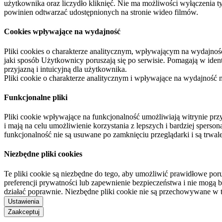
użytkownika oraz liczydło kliknięć. Nie ma możliwości wyłączenia t
powinien odtwarzać udostępnionych na stronie wideo filmów.
Cookies wpływające na wydajność
Pliki cookies o charakterze analitycznym, wpływającym na wydajność zb
jaki sposób Użytkownicy poruszają się po serwisie. Pomagają w ide
przyjazną i intuicyjną dla użytkownika.
Pliki cookie o charakterze analitycznym i wpływające na wydajność
Funkcjonalne pliki
Pliki cookie wpływające na funkcjonalność umożliwiają witrynie p
i mają na celu umożliwienie korzystania z lepszych i bardziej sperso
funkcjonalność nie są usuwane po zamknięciu przeglądarki i są trw
Niezbędne pliki cookies
Te pliki cookie są niezbędne do tego, aby umożliwić prawidłowe poru
preferencji prywatności lub zapewnienie bezpieczeństwa i nie mogą b
działać poprawnie. Niezbędne pliki cookie nie są przechowywane w 
Ustawienia
Zaakceptuj