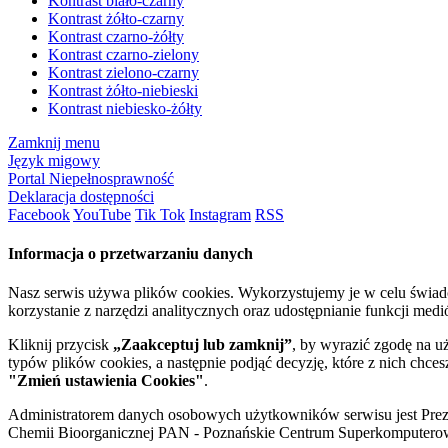
Kontrast biało-czarny
Kontrast żółto-czarny
Kontrast czarno-żółty
Kontrast czarno-zielony
Kontrast zielono-czarny
Kontrast żółto-niebieski
Kontrast niebiesko-żółty
Zamknij menu
Język migowy
Portal Niepełnosprawność
Deklaracja dostępności
Facebook
YouTube
Tik Tok
Instagram
RSS
Informacja o przetwarzaniu danych
Nasz serwis używa plików cookies. Wykorzystujemy je w celu świa
korzystanie z narzędzi analitycznych oraz udostępnianie funkcji me
Kliknij przycisk
„Zaakceptuj lub zamknij”
, by wyrazić zgodę na u
typów plików cookies, a następnie podjąć decyzję, które z nich chce
"Zmień ustawienia Cookies"
.
Administratorem danych osobowych użytkowników serwisu jest Prezyd
Chemii Bioorganicznej PAN - Poznańskie Centrum Superkomputerow