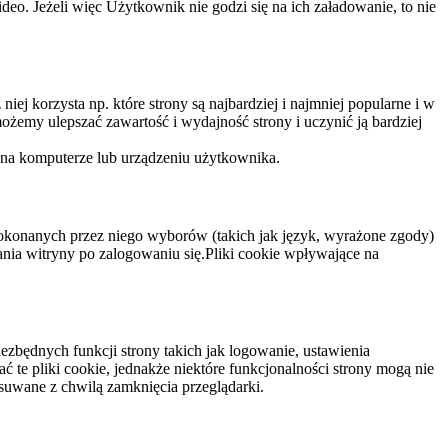
eo. Jeżeli więc Użytkownik nie godzi się na ich załadowanie, to nie
niej korzysta np. które strony są najbardziej i najmniej popularne i w
żemy ulepszać zawartość i wydajność strony i uczynić ją bardziej
 na komputerze lub urządzeniu użytkownika.
dokonanych przez niego wyborów (takich jak język, wyrażone zgody)
wania witryny po zalogowaniu się.Pliki cookie wpływające na
ezbędnych funkcji strony takich jak logowanie, ustawienia
 te pliki cookie, jednakże niektóre funkcjonalności strony mogą nie
suwane z chwilą zamknięcia przeglądarki.