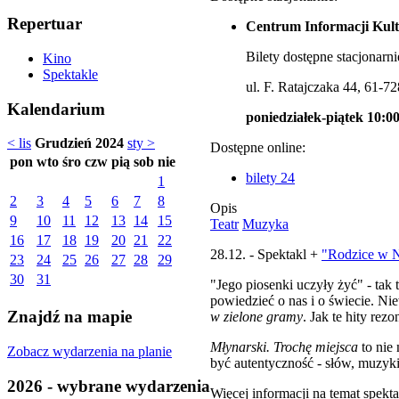
Repertuar
Centrum Informacji Kult
Bilety dostępne stacjonarni
Kino
Spektakle
ul. F. Ratajczaka 44, 61-7
Kalendarium
poniedziałek-piątek 10:00
< lis
Grudzień 2024
sty >
Dostępne online:
pon
wto
śro
czw
pią
sob
nie
bilety 24
1
2
3
4
5
6
7
8
Opis
9
10
11
12
13
14
15
Teatr
Muzyka
16
17
18
19
20
21
22
28.12. - Spektakl +
"Rodzice w
23
24
25
26
27
28
29
30
31
"Jego piosenki uczyły żyć" - ta
powiedzieć o nas i o świecie. 
Znajdź na mapie
w zielone gramy
. Jak te hity re
Młynarski. Trochę miejsca
to nie
Zobacz wydarzenia na planie
być autentyczność - słów, muzyki
2026 - wybrane wydarzenia
Więcej informacji na temat spekta