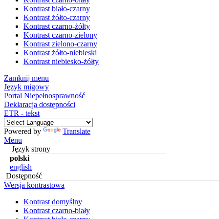
Kontrast biało-czarny
Kontrast żółto-czarny
Kontrast czarno-żółty
Kontrast czarno-zielony
Kontrast zielono-czarny
Kontrast żółto-niebieski
Kontrast niebiesko-żółty
Zamknij menu
Język migowy
Portal Niepełnosprawność
Deklaracja dostępności
ETR - tekst
Powered by
Translate
Menu
Język strony
polski
english
Dostępność
Wersja kontrastowa
Kontrast domyślny
Kontrast czarno-biały