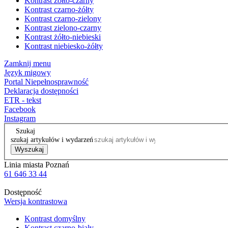
Kontrast żółto-czarny
Kontrast czarno-żółty
Kontrast czarno-zielony
Kontrast zielono-czarny
Kontrast żółto-niebieski
Kontrast niebiesko-żółty
Zamknij menu
Język migowy
Portal Niepełnosprawność
Deklaracja dostępności
ETR - tekst
Facebook
Instagram
Szukaj
szukaj artykułów i wydarzeń
Wyszukaj
Linia miasta Poznań
61 646 33 44
Dostępność
Wersja kontrastowa
Kontrast domyślny
Kontrast czarno-biały