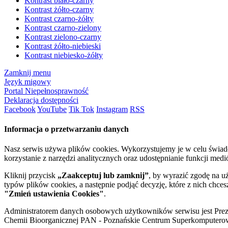
Kontrast biało-czarny
Kontrast żółto-czarny
Kontrast czarno-żółty
Kontrast czarno-zielony
Kontrast zielono-czarny
Kontrast żółto-niebieski
Kontrast niebiesko-żółty
Zamknij menu
Język migowy
Portal Niepełnosprawność
Deklaracja dostępności
Facebook
YouTube
Tik Tok
Instagram
RSS
Informacja o przetwarzaniu danych
Nasz serwis używa plików cookies. Wykorzystujemy je w celu świa
korzystanie z narzędzi analitycznych oraz udostępnianie funkcji me
Kliknij przycisk
„Zaakceptuj lub zamknij”
, by wyrazić zgodę na u
typów plików cookies, a następnie podjąć decyzję, które z nich chce
"Zmień ustawienia Cookies"
.
Administratorem danych osobowych użytkowników serwisu jest Prezyd
Chemii Bioorganicznej PAN - Poznańskie Centrum Superkomputerow