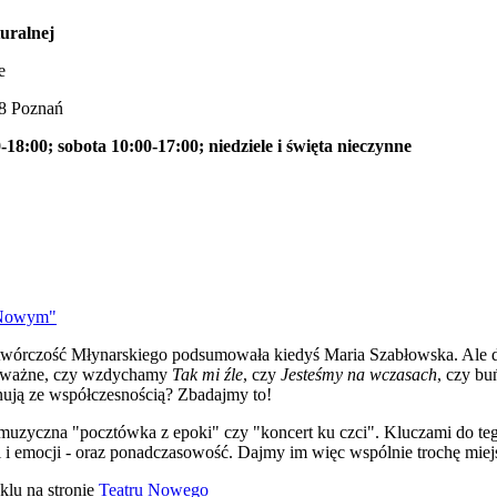
uralnej
e
28 Poznań
-18:00; sobota 10:00-17:00; niedziele i święta nieczynne
 Nowym"
k twórczość Młynarskiego podsumowała kiedyś Maria Szabłowska. Ale 
Nieważne, czy wzdychamy
Tak mi źle
, czy
Jesteśmy na wczasach
, czy bu
zonują ze współczesnością? Zbadajmy to!
 muzyczna "pocztówka z epoki" czy "koncert ku czci". Kluczami do t
 i emocji - oraz ponadczasowość. Dajmy im więc wspólnie trochę miejs
klu na stronie
Teatru Nowego