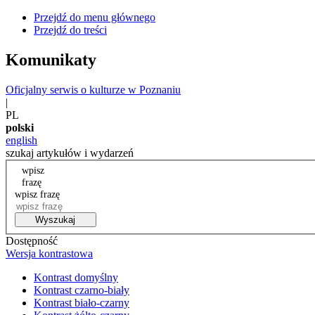
Przejdź do menu głównego
Przejdź do treści
Komunikaty
Oficjalny serwis o kulturze w Poznaniu
|
PL
polski
english
szukaj artykułów i wydarzeń
wpisz
frazę
wpisz frazę
Wyszukaj
Dostępność
Wersja kontrastowa
Kontrast domyślny
Kontrast czarno-biały
Kontrast biało-czarny