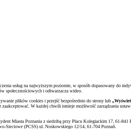
dczenia usług na najwyższym poziomie, w sposób dopasowany do indy
diów społecznościowych i odtwarzacza wideo.
żywanie plików cookies i przejść bezpośrednio do strony lub
„Wyświetl
sz zaakceptować. W każdej chwili istnieje możliwość zarządzania ustaw
ent Miasta Poznania z siedzibą przy Placu Kolegiackim 17, 61-841 P
o-Sieciowe (PCSS) ul. Noskowskiego 12/14, 61-704 Poznań.