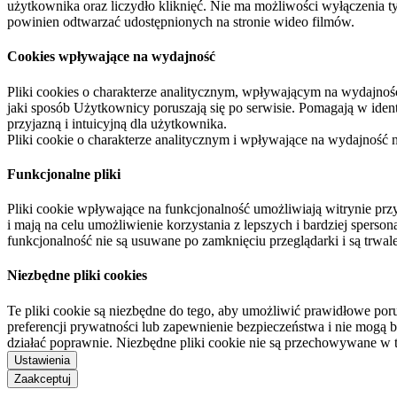
użytkownika oraz liczydło kliknięć. Nie ma możliwości wyłączenia t
powinien odtwarzać udostępnionych na stronie wideo filmów.
Cookies wpływające na wydajność
Pliki cookies o charakterze analitycznym, wpływającym na wydajność zb
jaki sposób Użytkownicy poruszają się po serwisie. Pomagają w ide
przyjazną i intuicyjną dla użytkownika.
Pliki cookie o charakterze analitycznym i wpływające na wydajność
Funkcjonalne pliki
Pliki cookie wpływające na funkcjonalność umożliwiają witrynie p
i mają na celu umożliwienie korzystania z lepszych i bardziej sperso
funkcjonalność nie są usuwane po zamknięciu przeglądarki i są trw
Niezbędne pliki cookies
Te pliki cookie są niezbędne do tego, aby umożliwić prawidłowe poru
preferencji prywatności lub zapewnienie bezpieczeństwa i nie mogą b
działać poprawnie. Niezbędne pliki cookie nie są przechowywane w 
Ustawienia
Zaakceptuj