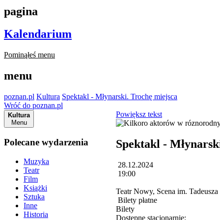
pagina
Kalendarium
Pominąłeś menu
menu
poznan.pl
Kultura
Spektakl - Młynarski. Trochę miejsca
Wróć do poznan.pl
Powiększ tekst
Kultura
Menu
Polecane wydarzenia
Spektakl - Młynarsk
Muzyka
28.12.2024
Teatr
19:00
Film
Książki
Teatr Nowy, Scena im. Tadeusza
Sztuka
Bilety płatne
Inne
Bilety
Historia
Dostępne stacjonarnie: