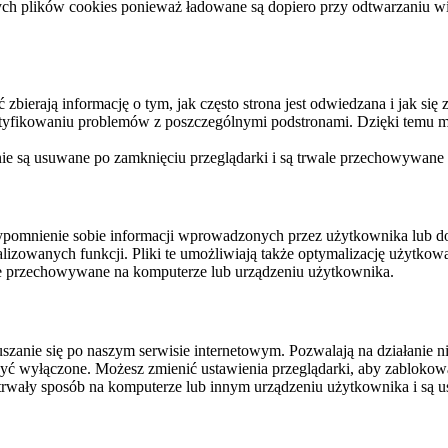
ych plików cookies ponieważ ładowane są dopiero przy odtwarzaniu wid
ierają informację o tym, jak często strona jest odwiedzana i jak się z 
ntyfikowaniu problemów z poszczególnymi podstronami. Dzięki temu mo
 nie są usuwane po zamknięciu przeglądarki i są trwale przechowywane
rzypomnienie sobie informacji wprowadzonych przez użytkownika lub 
nalizowanych funkcji. Pliki te umożliwiają także optymalizację użytko
ale przechowywane na komputerze lub urządzeniu użytkownika.
szanie się po naszym serwisie internetowym. Pozwalają na działanie ni
yć wyłączone. Możesz zmienić ustawienia przeglądarki, aby zablokować
trwały sposób na komputerze lub innym urządzeniu użytkownika i są u