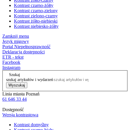
Kontrast żółto-czarny
Kontrast czarno-żółty
Kontrast czarno-zielony
Kontrast zielono-czarny
Kontrast żółto-niebieski
Kontrast niebiesko-żółty
Zamknij menu
Język migowy
Portal Niepełnosprawność
Deklaracja dostępności
ETR - tekst
Facebook
Instagram
Szukaj
szukaj artykułów i wydarzeń
Wyszukaj
Linia miasta Poznań
61 646 33 44
Dostępność
Wersja kontrastowa
Kontrast domyślny
Kontrast czarno-biały