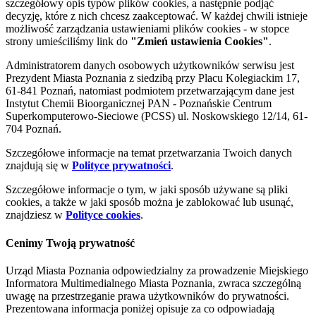
szczegółowy opis typów plików cookies, a następnie podjąć
decyzję, które z nich chcesz zaakceptować. W każdej chwili istnieje
możliwość zarządzania ustawieniami plików cookies - w stopce
strony umieściliśmy link do
"Zmień ustawienia Cookies"
.
Administratorem danych osobowych użytkowników serwisu jest
Prezydent Miasta Poznania z siedzibą przy Placu Kolegiackim 17,
61-841 Poznań, natomiast podmiotem przetwarzającym dane jest
Instytut Chemii Bioorganicznej PAN - Poznańskie Centrum
Superkomputerowo-Sieciowe (PCSS) ul. Noskowskiego 12/14, 61-
704 Poznań.
Szczegółowe informacje na temat przetwarzania Twoich danych
znajdują się w
Polityce prywatności
.
Szczegółowe informacje o tym, w jaki sposób używane są pliki
cookies, a także w jaki sposób można je zablokować lub usunąć,
znajdziesz w
Polityce cookies
.
Cenimy Twoją prywatność
Urząd Miasta Poznania odpowiedzialny za prowadzenie Miejskiego
Informatora Multimedialnego Miasta Poznania, zwraca szczególną
uwagę na przestrzeganie prawa użytkowników do prywatności.
Prezentowana informacja poniżej opisuje za co odpowiadają