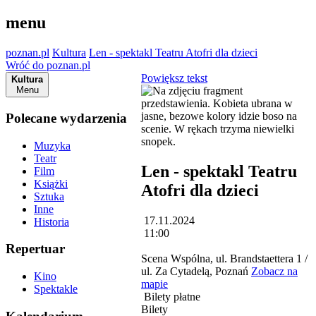
menu
poznan.pl
Kultura
Len - spektakl Teatru Atofri dla dzieci
Wróć do poznan.pl
Powiększ tekst
Kultura
Menu
Polecane wydarzenia
Muzyka
Teatr
Len - spektakl Teatru
Film
Książki
Atofri dla dzieci
Sztuka
Inne
17.11.2024
Historia
11:00
Repertuar
Scena Wspólna, ul. Brandstaettera 1 /
ul. Za Cytadelą, Poznań
Zobacz na
Kino
mapie
Spektakle
Bilety płatne
Bilety