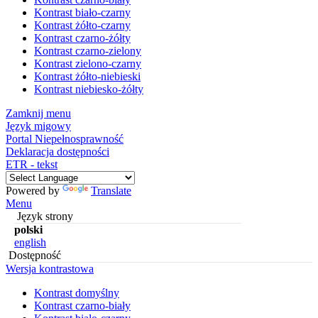
Kontrast biało-czarny
Kontrast żółto-czarny
Kontrast czarno-żółty
Kontrast czarno-zielony
Kontrast zielono-czarny
Kontrast żółto-niebieski
Kontrast niebiesko-żółty
Zamknij menu
Język migowy
Portal Niepełnosprawność
Deklaracja dostępności
ETR - tekst
Powered by
Translate
Menu
Język strony
polski
english
Dostępność
Wersja kontrastowa
Kontrast domyślny
Kontrast czarno-biały