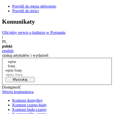
Przejdź do menu głównego
Przejdź do treści
Komunikaty
Oficjalny serwis o kulturze w Poznaniu
|
PL
polski
english
szukaj artykułów i wydarzeń
wpisz
frazę
wpisz frazę
Wyszukaj
Dostępność
Wersja kontrastowa
Kontrast domyślny
Kontrast czarno-biały
Kontrast biało-czarny