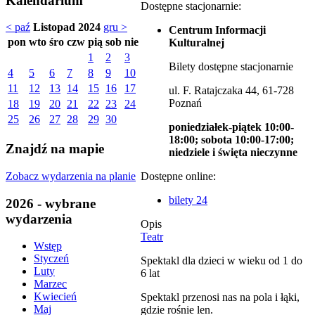
Kalendarium
Dostępne stacjonarnie:
< paź
Listopad 2024
gru >
Centrum Informacji
pon
wto
śro
czw
pią
sob
nie
Kulturalnej
1
2
3
Bilety dostępne stacjonarnie
4
5
6
7
8
9
10
11
12
13
14
15
16
17
ul. F. Ratajczaka 44, 61-728
Poznań
18
19
20
21
22
23
24
25
26
27
28
29
30
poniedziałek-piątek 10:00-
18:00; sobota 10:00-17:00;
Znajdź na mapie
niedziele i święta nieczynne
Zobacz wydarzenia na planie
Dostępne online:
bilety 24
2026 - wybrane
wydarzenia
Opis
Teatr
Wstęp
Styczeń
Spektakl dla dzieci w wieku od 1 do
Luty
6 lat
Marzec
Kwiecień
Spektakl przenosi nas na pola i łąki,
Maj
gdzie rośnie len.