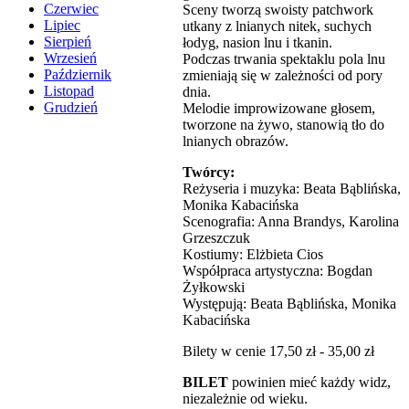
Czerwiec
Sceny tworzą swoisty patchwork
Lipiec
utkany z lnianych nitek, suchych
Sierpień
łodyg, nasion lnu i tkanin.
Wrzesień
Podczas trwania spektaklu pola lnu
Październik
zmieniają się w zależności od pory
Listopad
dnia.
Grudzień
Melodie improwizowane głosem,
tworzone na żywo, stanowią tło do
lnianych obrazów.
Twórcy:
Reżyseria i muzyka: Beata Bąblińska,
Monika Kabacińska
Scenografia: Anna Brandys, Karolina
Grzeszczuk
Kostiumy: Elżbieta Cios
Współpraca artystyczna: Bogdan
Żyłkowski
Występują: Beata Bąblińska, Monika
Kabacińska
Bilety w cenie 17,50 zł - 35,00 zł
BILET
powinien mieć każdy widz,
niezależnie od wieku.