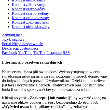
Kontrast biało-czarny
Kontrast żółto-czarny
Kontrast czarno-żółty
Kontrast czarno-zielony
Kontrast zielono-czarny
Kontrast żółto-niebieski
Kontrast niebiesko-żółty
Zamknij menu
Język migowy
Portal Niepełnosprawność
Deklaracja dostępności
Facebook
YouTube
Tik Tok
Instagram
RSS
Informacja o przetwarzaniu danych
Nasz serwis używa plików cookies. Wykorzystujemy je w celu
świadczenia usług na najwyższym poziomie, w sposób dopasowany
do indywidualnych potrzeb Użytkowników. Dzięki temu możliwe
jest także korzystanie z narzędzi analitycznych oraz udostępnianie
funkcji mediów społecznościowych i odtwarzacza wideo.
Kliknij przycisk
„Zaakceptuj lub zamknij”
, by wyrazić zgodę na
używanie plików cookies i przejść bezpośrednio do strony lub
„Wyświetl ustawienia plików cookies”
, aby zobaczyć