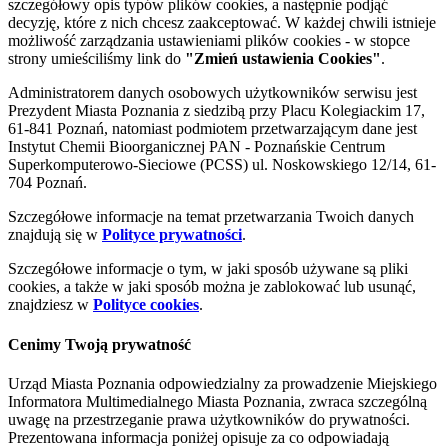
szczegółowy opis typów plików cookies, a następnie podjąć
decyzję, które z nich chcesz zaakceptować. W każdej chwili istnieje
możliwość zarządzania ustawieniami plików cookies - w stopce
strony umieściliśmy link do
"Zmień ustawienia Cookies"
.
Administratorem danych osobowych użytkowników serwisu jest
Prezydent Miasta Poznania z siedzibą przy Placu Kolegiackim 17,
61-841 Poznań, natomiast podmiotem przetwarzającym dane jest
Instytut Chemii Bioorganicznej PAN - Poznańskie Centrum
Superkomputerowo-Sieciowe (PCSS) ul. Noskowskiego 12/14, 61-
704 Poznań.
Szczegółowe informacje na temat przetwarzania Twoich danych
znajdują się w
Polityce prywatności
.
Szczegółowe informacje o tym, w jaki sposób używane są pliki
cookies, a także w jaki sposób można je zablokować lub usunąć,
znajdziesz w
Polityce cookies
.
Cenimy Twoją prywatność
Urząd Miasta Poznania odpowiedzialny za prowadzenie Miejskiego
Informatora Multimedialnego Miasta Poznania, zwraca szczególną
uwagę na przestrzeganie prawa użytkowników do prywatności.
Prezentowana informacja poniżej opisuje za co odpowiadają