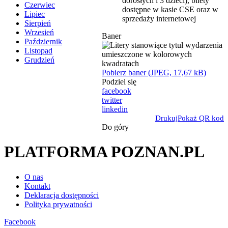
dorosłych i 3 dzieci), bilety
Czerwiec
dostępne w kasie CSE oraz w
Lipiec
sprzedaży internetowej
Sierpień
Wrzesień
Baner
Październik
Listopad
Grudzień
Pobierz baner (JPEG, 17,67 kB)
Podziel się
facebook
twitter
linkedin
Drukuj
Pokaż QR kod
Do góry
PLATFORMA POZNAN.PL
O nas
Kontakt
Deklaracja dostępności
Polityka prywatności
Facebook