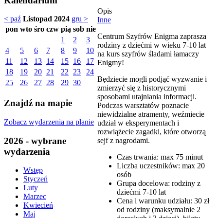
Kalendarium
Opis
< paź
Listopad 2024
gru >
Inne
pon
wto
śro
czw
pią
sob
nie
Centrum Szyfrów Enigma zaprasza
1
2
3
rodziny z dziećmi w wieku 7-10 lat
4
5
6
7
8
9
10
na kurs szyfrów śladami łamaczy
11
12
13
14
15
16
17
Enigmy!
18
19
20
21
22
23
24
Będziecie mogli podjąć wyzwanie i
25
26
27
28
29
30
zmierzyć się z historycznymi
sposobami utajniania informacji.
Znajdź na mapie
Podczas warsztatów poznacie
niewidzialne atramenty, weźmiecie
Zobacz wydarzenia na planie
udział w eksperymentach i
rozwiążecie zagadki, które otworzą
2026 - wybrane
sejf z nagrodami.
wydarzenia
Czas trwania: max 75 minut
Liczba uczestników: max 20
Wstęp
osób
Styczeń
Grupa docelowa: rodziny z
Luty
dziećmi 7-10 lat
Marzec
Cena i warunku udziału: 30 zł
Kwiecień
od rodziny (maksymalnie 2
Maj