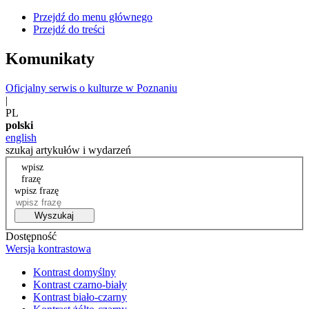
Przejdź do menu głównego
Przejdź do treści
Komunikaty
Oficjalny serwis o kulturze w Poznaniu
|
PL
polski
english
szukaj artykułów i wydarzeń
wpisz
frazę
wpisz frazę
Wyszukaj
Dostępność
Wersja kontrastowa
Kontrast domyślny
Kontrast czarno-biały
Kontrast biało-czarny