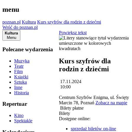
menu
poznan.pl
Kultura
Kurs szyfrów dla rodzin z dziećmi
Wróć do poznan.pl
Powiększ tekst
Kultura
Menu
Polecane wydarzenia
Kurs szyfrów dla
Muzyka
Teatr
rodzin z dziećmi
Film
Książki
17.11.2024
Sztuka
10:00
Inne
Historia
Centrum Szyfrów Enigma, ul. Święty
Marcin 78, Poznań
Zobacz na mapie
Repertuar
Bilety płatne
Bilety
Kino
Dostępne online:
Spektakle
sprzedaż biletów on-line