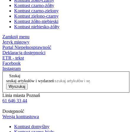
Kontrast żółto-czarny
Kontrast czarno-żółty
Kontrast czarno-zielony
Kontrast zielono-czarny
Kontrast żółto-niebieski
Kontrast niebiesko-żółty
Zamknij menu
Język migowy
Portal Niepełnosprawność
Deklaracja dostępności
ETR - tekst
Facebook
Instagram
Szukaj
szukaj artykułów i wydarzeń
Wyszukaj
Linia miasta Poznań
61 646 33 44
Dostępność
Wersja kontrastowa
Kontrast domyślny
Kontrast czarno-biały