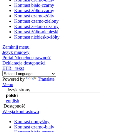
Kontrast biało-czarny
Kontrast żółto-czarny
Kontrast czarno-żółty
Kontrast czarno-zielony
Kontrast zielono-czarny
Kontrast żółto-niebieski
Kontrast niebiesko-żółty
Zamknij menu
Język migowy
Portal Niepełnosprawność
Deklaracja dostępności
ETR - tekst
Powered by
Translate
Menu
Język strony
polski
english
Dostępność
Wersja kontrastowa
Kontrast domyślny
Kontrast czarno-biały