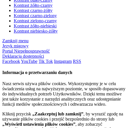
Kontrast biało-czarny
Kontrast żółto-czarny
Kontrast czarno-żółty
Kontrast czarno-zielony
Kontrast zielono-czarny
Kontrast żółto-niebieski
Kontrast niebiesko-żółty
Zamknij menu
Język migowy
Portal Niepełnosprawność
Deklaracja dostępności
Facebook
YouTube
Tik Tok
Instagram
RSS
Informacja o przetwarzaniu danych
Nasz serwis używa plików cookies. Wykorzystujemy je w celu
świadczenia usług na najwyższym poziomie, w sposób dopasowany
do indywidualnych potrzeb Użytkowników. Dzięki temu możliwe
jest także korzystanie z narzędzi analitycznych oraz udostępnianie
funkcji mediów społecznościowych i odtwarzacza wideo.
Kliknij przycisk
„Zaakceptuj lub zamknij”
, by wyrazić zgodę na
używanie plików cookies i przejść bezpośrednio do strony lub
„Wyświetl ustawienia plików cookies”
, aby zobaczyć