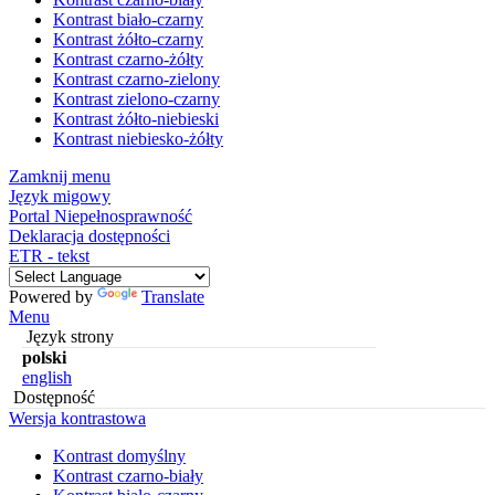
Kontrast biało-czarny
Kontrast żółto-czarny
Kontrast czarno-żółty
Kontrast czarno-zielony
Kontrast zielono-czarny
Kontrast żółto-niebieski
Kontrast niebiesko-żółty
Zamknij menu
Język migowy
Portal Niepełnosprawność
Deklaracja dostępności
ETR - tekst
Powered by
Translate
Menu
Język strony
polski
english
Dostępność
Wersja kontrastowa
Kontrast domyślny
Kontrast czarno-biały