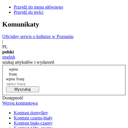
Przejdź do menu głównego
Przejdź do treści
Komunikaty
Oficjalny serwis o kulturze w Poznaniu
|
PL
polski
english
szukaj artykułów i wydarzeń
wpisz
frazę
wpisz frazę
Wyszukaj
Dostępność
Wersja kontrastowa
Kontrast domyślny
Kontrast czarno-biały
Kontrast biało-czarny