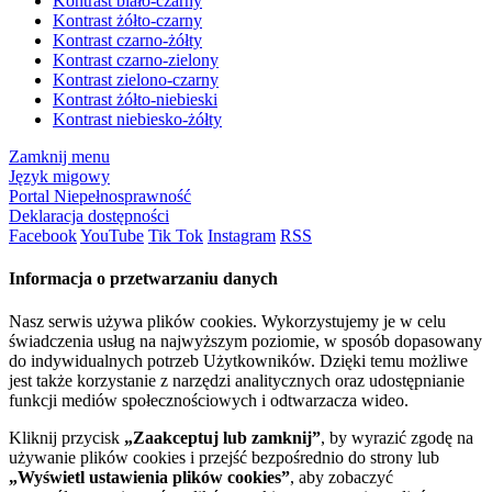
Kontrast biało-czarny
Kontrast żółto-czarny
Kontrast czarno-żółty
Kontrast czarno-zielony
Kontrast zielono-czarny
Kontrast żółto-niebieski
Kontrast niebiesko-żółty
Zamknij menu
Język migowy
Portal Niepełnosprawność
Deklaracja dostępności
Facebook
YouTube
Tik Tok
Instagram
RSS
Informacja o przetwarzaniu danych
Nasz serwis używa plików cookies. Wykorzystujemy je w celu
świadczenia usług na najwyższym poziomie, w sposób dopasowany
do indywidualnych potrzeb Użytkowników. Dzięki temu możliwe
jest także korzystanie z narzędzi analitycznych oraz udostępnianie
funkcji mediów społecznościowych i odtwarzacza wideo.
Kliknij przycisk
„Zaakceptuj lub zamknij”
, by wyrazić zgodę na
używanie plików cookies i przejść bezpośrednio do strony lub
„Wyświetl ustawienia plików cookies”
, aby zobaczyć