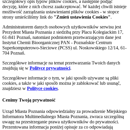
szczegółowy opis typów plików cookies, a następnie podjąć
decyzję, które z nich chcesz zaakceptować. W każdej chwili istnieje
możliwość zarządzania ustawieniami plików cookies - w stopce
strony umieściliśmy link do
"Zmień ustawienia Cookies"
.
Administratorem danych osobowych użytkowników serwisu jest
Prezydent Miasta Poznania z siedzibą przy Placu Kolegiackim 17,
61-841 Poznań, natomiast podmiotem przetwarzającym dane jest
Instytut Chemii Bioorganicznej PAN - Poznańskie Centrum
Superkomputerowo-Sieciowe (PCSS) ul. Noskowskiego 12/14, 61-
704 Poznań.
Szczegółowe informacje na temat przetwarzania Twoich danych
znajdują się w
Polityce prywatności
.
Szczegółowe informacje o tym, w jaki sposób używane są pliki
cookies, a także w jaki sposób można je zablokować lub usunąć,
znajdziesz w
Polityce cookies
.
Cenimy Twoją prywatność
Urząd Miasta Poznania odpowiedzialny za prowadzenie Miejskiego
Informatora Multimedialnego Miasta Poznania, zwraca szczególną
uwagę na przestrzeganie prawa użytkowników do prywatności.
Prezentowana informacja poniżej opisuje za co odpowiadają