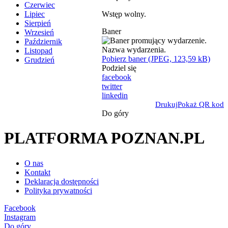
Czerwiec
Wstęp wolny.
Lipiec
Sierpień
Baner
Wrzesień
Październik
Listopad
Pobierz baner (JPEG, 123,59 kB)
Grudzień
Podziel się
facebook
twitter
linkedin
Drukuj
Pokaż QR kod
Do góry
PLATFORMA POZNAN.PL
O nas
Kontakt
Deklaracja dostępności
Polityka prywatności
Facebook
Instagram
Do góry