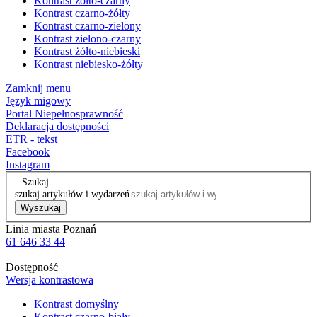
Kontrast żółto-czarny
Kontrast czarno-żółty
Kontrast czarno-zielony
Kontrast zielono-czarny
Kontrast żółto-niebieski
Kontrast niebiesko-żółty
Zamknij menu
Język migowy
Portal Niepełnosprawność
Deklaracja dostępności
ETR - tekst
Facebook
Instagram
Szukaj
szukaj artykułów i wydarzeń
Wyszukaj
Linia miasta Poznań
61 646 33 44
Dostępność
Wersja kontrastowa
Kontrast domyślny
Kontrast czarno-biały