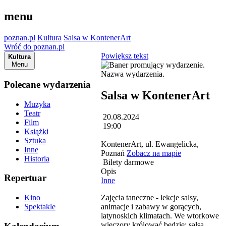
menu
poznan.pl
Kultura
Salsa w KontenerArt
Wróć do poznan.pl
Powiększ tekst
Kultura
Menu
Polecane wydarzenia
Salsa w KontenerArt
Muzyka
Teatr
20.08.2024
Film
19:00
Książki
Sztuka
KontenerArt, ul. Ewangelicka,
Inne
Poznań
Zobacz na mapie
Historia
Bilety darmowe
Opis
Repertuar
Inne
Zajęcia taneczne - lekcje salsy,
Kino
animacje i zabawy w gorących,
Spektakle
latynoskich klimatach. We wtorkowe
wieczory królować będzie: salsa,