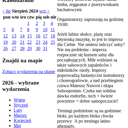
Kalendarium
timba, reggeaton z przerywnikami
bachatowymi.
< lip
Sierpień 2024
wrz >
pon
wto
śro
czw
pią
sob
nie
Organizatorzy zapraszają na godzinę
1
2
3
4
19:00.
5
6
7
8
9
10
11
Jeżeli lubisz słońce, plażę oraz
12
13
14
15
16
17
18
latynoską muzykę, to jest to impreza
19
20
21
22
23
24
25
dla Ciebie Nie umiesz tańczyć salsy?
26
27
28
29
30
31
Nie ma problemu - impreza
rozpocznie się kursem salsy dla
początkujących. Mile widziani są
Znajdź na mapie
także salsowych zapaleńców i
miłośników ruedy. Imprezy
Zobacz wydarzenia na planie
poprowadzą fantastyczni instruktorzy
i choreografowie, a nad przebiegiem
2026 - wybrane
czuwa Mateusz Nawrot i ekipa
wydarzenia
Salsospontan. Czeka nas solidna
dawka endorfin, ruch + świeże
Wstęp
powietrze = dobre samopoczucie!
Styczeń
Luty
Treningi podzielone są na godzinne
Marzec
bloki, po każdym bloku chwila
Kwiecień
przerwy A po treningu latino
Maj
afterparty.