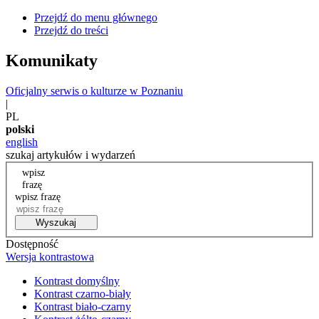
Przejdź do menu głównego
Przejdź do treści
Komunikaty
Oficjalny serwis o kulturze w Poznaniu
|
PL
polski
english
szukaj artykułów i wydarzeń
wpisz
frazę
wpisz frazę
Wyszukaj
Dostępność
Wersja kontrastowa
Kontrast domyślny
Kontrast czarno-biały
Kontrast biało-czarny