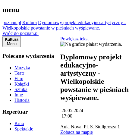
menu
poznan.pl
Kultura
Dyplomowy projekt edukacyjno-artystyczny -
Wielkopolskie powstanie w pieśniach wyśpiewane.
Wróć do poznan.pl
Powiększ tekst
Kultura
Menu
Polecane wydarzenia
Dyplomowy projekt
edukacyjno-
Muzyka
artystyczny -
Teatr
Film
Wielkopolskie
Książki
powstanie w pieśniach
Sztuka
Inne
wyśpiewane.
Historia
26.05.2024
Repertuar
17:00
Kino
Aula Nova, Pl. S. Stuligrosza 1
Spektakle
Zobacz na mapie