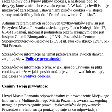
szczegółowy opis typów plików cookies, a następnie podjąć
decyzję, które z nich chcesz zaakceptować. W każdej chwili istnieje
możliwość zarządzania ustawieniami plików cookies - w stopce
strony umieściliśmy link do
"Zmień ustawienia Cookies"
.
Administratorem danych osobowych użytkowników serwisu jest
Prezydent Miasta Poznania z siedzibą przy Placu Kolegiackim 17,
61-841 Poznań, natomiast podmiotem przetwarzającym dane jest
Instytut Chemii Bioorganicznej PAN - Poznańskie Centrum
Superkomputerowo-Sieciowe (PCSS) ul. Noskowskiego 12/14, 61-
704 Poznań.
Szczegółowe informacje na temat przetwarzania Twoich danych
znajdują się w
Polityce prywatności
.
Szczegółowe informacje o tym, w jaki sposób używane są pliki
cookies, a także w jaki sposób można je zablokować lub usunąć,
znajdziesz w
Polityce cookies
.
Cenimy Twoją prywatność
Urząd Miasta Poznania odpowiedzialny za prowadzenie Miejskiego
Informatora Multimedialnego Miasta Poznania, zwraca szczególną
uwagę na przestrzeganie prawa użytkowników do prywatności.
Prezentowana informacja poniżej opisuje za co odpowiadają