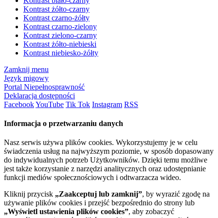
Kontrast biało-czarny
Kontrast żółto-czarny
Kontrast czarno-żółty
Kontrast czarno-zielony
Kontrast zielono-czarny
Kontrast żółto-niebieski
Kontrast niebiesko-żółty
Zamknij menu
Język migowy
Portal Niepełnosprawność
Deklaracja dostępności
Facebook
YouTube
Tik Tok
Instagram
RSS
Informacja o przetwarzaniu danych
Nasz serwis używa plików cookies. Wykorzystujemy je w celu
świadczenia usług na najwyższym poziomie, w sposób dopasowany
do indywidualnych potrzeb Użytkowników. Dzięki temu możliwe
jest także korzystanie z narzędzi analitycznych oraz udostępnianie
funkcji mediów społecznościowych i odtwarzacza wideo.
Kliknij przycisk
„Zaakceptuj lub zamknij”
, by wyrazić zgodę na
używanie plików cookies i przejść bezpośrednio do strony lub
„Wyświetl ustawienia plików cookies”
, aby zobaczyć