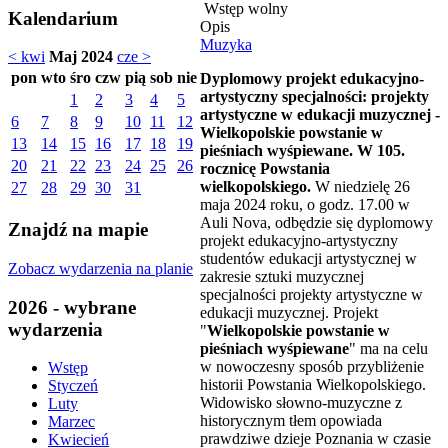
Wstęp wolny
Kalendarium
Opis
Muzyka
< kwi
Maj 2024
cze >
pon
wto
śro
czw
pią
sob
nie
Dyplomowy projekt edukacyjno-
artystyczny specjalności: projekty
1
2
3
4
5
artystyczne w edukacji muzycznej -
6
7
8
9
10
11
12
Wielkopolskie powstanie w
13
14
15
16
17
18
19
pieśniach wyśpiewane. W 105.
20
21
22
23
24
25
26
rocznicę Powstania
wielkopolskiego.
W niedzielę 26
27
28
29
30
31
maja 2024 roku, o godz. 17.00 w
Auli Nova, odbędzie się dyplomowy
Znajdź na mapie
projekt edukacyjno-artystyczny
studentów edukacji artystycznej w
Zobacz wydarzenia na planie
zakresie sztuki muzycznej
specjalności projekty artystyczne w
2026 - wybrane
edukacji muzycznej. Projekt
wydarzenia
"
Wielkopolskie powstanie w
pieśniach wyśpiewane
" ma na celu
w nowoczesny sposób przybliżenie
Wstęp
historii Powstania Wielkopolskiego.
Styczeń
Widowisko słowno-muzyczne z
Luty
historycznym tłem opowiada
Marzec
prawdziwe dzieje Poznania w czasie
Kwiecień