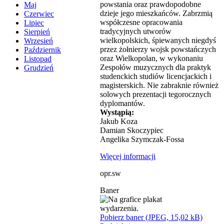
powstania oraz prawdopodobne
Maj
dzieje jego mieszkańców. Zabrzmią
Czerwiec
współczesne opracowania
Lipiec
tradycyjnych utworów
Sierpień
wielkopolskich, śpiewanych niegdyś
Wrzesień
przez żołnierzy wojsk powstańczych
Październik
oraz Wielkopolan, w wykonaniu
Listopad
Zespołów muzycznych dla praktyk
Grudzień
studenckich studiów licencjackich i
magisterskich. Nie zabraknie również
solowych prezentacji tegorocznych
dyplomantów.
Wystąpią:
Jakub Koza
Damian Skoczypiec
Angelika Szymczak-Fossa
Więcej informacji
opr.sw
Baner
Pobierz baner (JPEG, 15,02 kB)