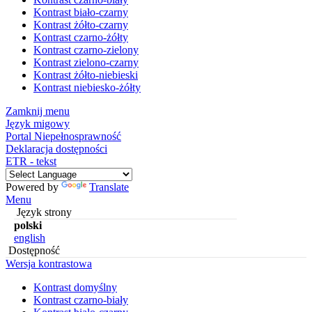
Kontrast biało-czarny
Kontrast żółto-czarny
Kontrast czarno-żółty
Kontrast czarno-zielony
Kontrast zielono-czarny
Kontrast żółto-niebieski
Kontrast niebiesko-żółty
Zamknij menu
Język migowy
Portal Niepełnosprawność
Deklaracja dostępności
ETR - tekst
Powered by
Translate
Menu
Język strony
polski
english
Dostępność
Wersja kontrastowa
Kontrast domyślny
Kontrast czarno-biały