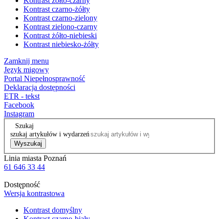
Kontrast żółto-czarny
Kontrast czarno-żółty
Kontrast czarno-zielony
Kontrast zielono-czarny
Kontrast żółto-niebieski
Kontrast niebiesko-żółty
Zamknij menu
Język migowy
Portal Niepełnosprawność
Deklaracja dostępności
ETR - tekst
Facebook
Instagram
Szukaj
szukaj artykułów i wydarzeń
Wyszukaj
Linia miasta Poznań
61 646 33 44
Dostępność
Wersja kontrastowa
Kontrast domyślny
Kontrast czarno-biały