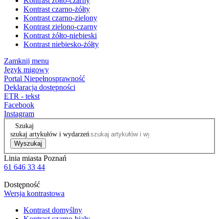
Kontrast żółto-czarny
Kontrast czarno-żółty
Kontrast czarno-zielony
Kontrast zielono-czarny
Kontrast żółto-niebieski
Kontrast niebiesko-żółty
Zamknij menu
Język migowy
Portal Niepełnosprawność
Deklaracja dostępności
ETR - tekst
Facebook
Instagram
Szukaj
szukaj artykułów i wydarzeń
Wyszukaj
Linia miasta Poznań
61 646 33 44
Dostępność
Wersja kontrastowa
Kontrast domyślny
Kontrast czarno-biały