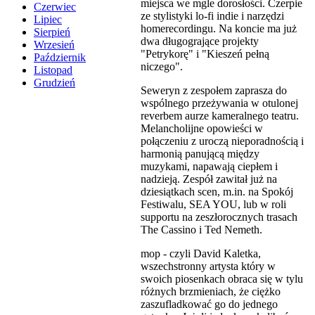
miejsca we mgle dorosłości. Czerpie
Czerwiec
ze stylistyki lo-fi indie i narzędzi
Lipiec
homerecordingu. Na koncie ma już
Sierpień
dwa długogrające projekty
Wrzesień
"Petrykorę" i "Kieszeń pełną
Październik
niczego".
Listopad
Grudzień
Seweryn z zespołem zaprasza do
wspólnego przeżywania w otulonej
reverbem aurze kameralnego teatru.
Melancholijne opowieści w
połączeniu z uroczą nieporadnością i
harmonią panującą między
muzykami, napawają ciepłem i
nadzieją. Zespół zawitał już na
dziesiątkach scen, m.in. na Spokój
Festiwalu, SEA YOU, lub w roli
supportu na zeszłorocznych trasach
The Cassino i Ted Nemeth.
mop - czyli David Kaletka,
wszechstronny artysta który w
swoich piosenkach obraca się w tylu
różnych brzmieniach, że ciężko
zaszufladkować go do jednego