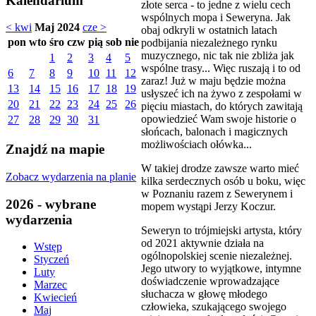
Kalendarium
złote serca - to jedne z wielu cech
wspólnych mopa i Seweryna. Jak
< kwi
Maj 2024
cze >
obaj odkryli w ostatnich latach
pon
wto
śro
czw
pią
sob
nie
podbijania niezależnego rynku
muzycznego, nic tak nie zbliża jak
1
2
3
4
5
wspólne trasy... Więc ruszają i to od
6
7
8
9
10
11
12
zaraz! Już w maju będzie można
13
14
15
16
17
18
19
usłyszeć ich na żywo z zespołami w
20
21
22
23
24
25
26
pięciu miastach, do których zawitają
opowiedzieć Wam swoje historie o
27
28
29
30
31
słońcach, balonach i magicznych
możliwościach ołówka...
Znajdź na mapie
W takiej drodze zawsze warto mieć
Zobacz wydarzenia na planie
kilka serdecznych osób u boku, więc
w Poznaniu razem z Sewerynem i
2026 - wybrane
mopem wystąpi Jerzy Koczur.
wydarzenia
Seweryn to trójmiejski artysta, który
od 2021 aktywnie działa na
Wstęp
ogólnopolskiej scenie niezależnej.
Styczeń
Jego utwory to wyjątkowe, intymne
Luty
doświadczenie wprowadzające
Marzec
słuchacza w głowę młodego
Kwiecień
człowieka, szukającego swojego
Maj