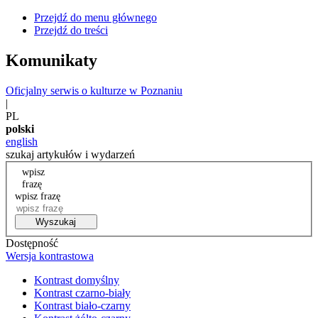
Przejdź do menu głównego
Przejdź do treści
Komunikaty
Oficjalny serwis o kulturze w Poznaniu
|
PL
polski
english
szukaj artykułów i wydarzeń
wpisz
frazę
wpisz frazę
Wyszukaj
Dostępność
Wersja kontrastowa
Kontrast domyślny
Kontrast czarno-biały
Kontrast biało-czarny