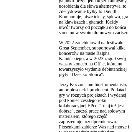
gatunku. Jeżeli jednak szukalibyśmy
uosobienia dla słowa alternatywa, to
zdecydowanie byłby to David!
Komponuje, pisze teksty, śpiewa, gra
na klawiszach i gitarach. Każdy
utwór tworzy od początku do końca
samemu w swoim domowym zaciszu.
W 2022 zadebiutował na festiwalu
Great September, supportował kilka
koncertów na trasie Ralpha
Kamińskiego, a w 2023 zagrał swój
własny koncert na Off'ie, któremu
towarzyszyło wydanie debiutanckiej
płyty "Dziecko Słońca".
Jerzy Koczur - multiinstrumentalista,
autor piosenek i producent. Po latach
gry w różnych projektach i wydanej
pod koniec zeszłego roku
kolaboracyjnej EPce "Tutaj też jest
dobrze", zaczął pracę nad solowym
materiałem, którego część
zaprezentuje przedpremierowo.
Piosenkami zabierze Was nad morze i