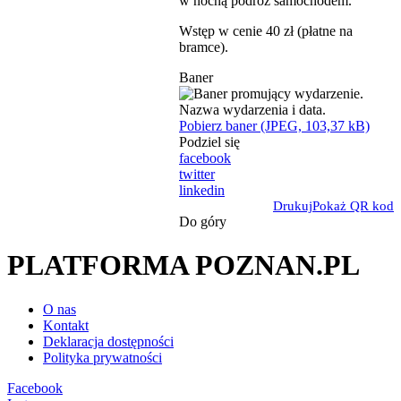
w nocną podróż samochodem.
Wstęp w cenie 40 zł (płatne na
bramce).
Baner
Pobierz baner (JPEG, 103,37 kB)
Podziel się
facebook
twitter
linkedin
Drukuj
Pokaż QR kod
Do góry
PLATFORMA POZNAN.PL
O nas
Kontakt
Deklaracja dostępności
Polityka prywatności
Facebook