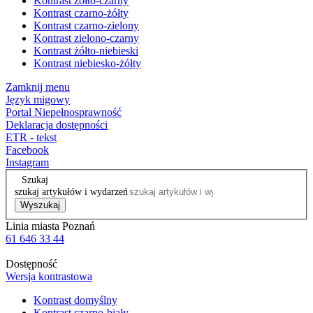
Kontrast żółto-czarny
Kontrast czarno-żółty
Kontrast czarno-zielony
Kontrast zielono-czarny
Kontrast żółto-niebieski
Kontrast niebiesko-żółty
Zamknij menu
Język migowy
Portal Niepełnosprawność
Deklaracja dostępności
ETR - tekst
Facebook
Instagram
Szukaj
szukaj artykułów i wydarzeń
Wyszukaj
Linia miasta Poznań
61 646 33 44
Dostępność
Wersja kontrastowa
Kontrast domyślny
Kontrast czarno-biały