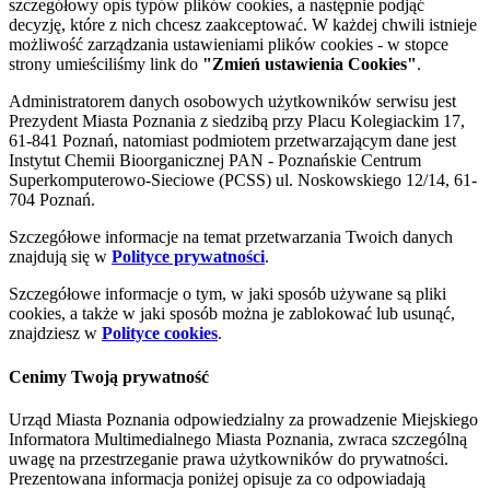
szczegółowy opis typów plików cookies, a następnie podjąć
decyzję, które z nich chcesz zaakceptować. W każdej chwili istnieje
możliwość zarządzania ustawieniami plików cookies - w stopce
strony umieściliśmy link do
"Zmień ustawienia Cookies"
.
Administratorem danych osobowych użytkowników serwisu jest
Prezydent Miasta Poznania z siedzibą przy Placu Kolegiackim 17,
61-841 Poznań, natomiast podmiotem przetwarzającym dane jest
Instytut Chemii Bioorganicznej PAN - Poznańskie Centrum
Superkomputerowo-Sieciowe (PCSS) ul. Noskowskiego 12/14, 61-
704 Poznań.
Szczegółowe informacje na temat przetwarzania Twoich danych
znajdują się w
Polityce prywatności
.
Szczegółowe informacje o tym, w jaki sposób używane są pliki
cookies, a także w jaki sposób można je zablokować lub usunąć,
znajdziesz w
Polityce cookies
.
Cenimy Twoją prywatność
Urząd Miasta Poznania odpowiedzialny za prowadzenie Miejskiego
Informatora Multimedialnego Miasta Poznania, zwraca szczególną
uwagę na przestrzeganie prawa użytkowników do prywatności.
Prezentowana informacja poniżej opisuje za co odpowiadają