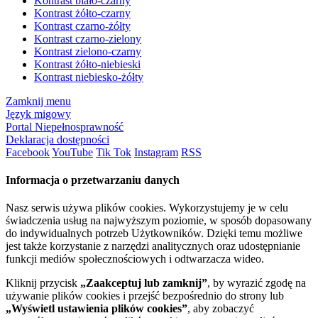
Kontrast biało-czarny
Kontrast żółto-czarny
Kontrast czarno-żółty
Kontrast czarno-zielony
Kontrast zielono-czarny
Kontrast żółto-niebieski
Kontrast niebiesko-żółty
Zamknij menu
Język migowy
Portal Niepełnosprawność
Deklaracja dostępności
Facebook
YouTube
Tik Tok
Instagram
RSS
Informacja o przetwarzaniu danych
Nasz serwis używa plików cookies. Wykorzystujemy je w celu
świadczenia usług na najwyższym poziomie, w sposób dopasowany
do indywidualnych potrzeb Użytkowników. Dzięki temu możliwe
jest także korzystanie z narzędzi analitycznych oraz udostępnianie
funkcji mediów społecznościowych i odtwarzacza wideo.
Kliknij przycisk
„Zaakceptuj lub zamknij”
, by wyrazić zgodę na
używanie plików cookies i przejść bezpośrednio do strony lub
„Wyświetl ustawienia plików cookies”
, aby zobaczyć