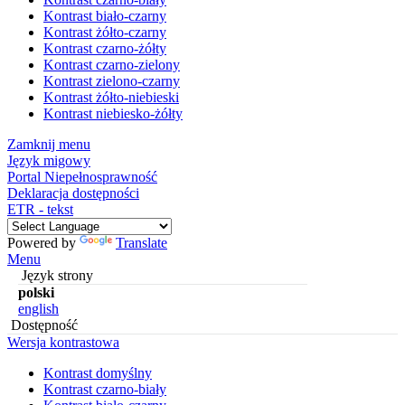
Kontrast biało-czarny
Kontrast żółto-czarny
Kontrast czarno-żółty
Kontrast czarno-zielony
Kontrast zielono-czarny
Kontrast żółto-niebieski
Kontrast niebiesko-żółty
Zamknij menu
Język migowy
Portal Niepełnosprawność
Deklaracja dostępności
ETR - tekst
Powered by
Translate
Menu
Język strony
polski
english
Dostępność
Wersja kontrastowa
Kontrast domyślny
Kontrast czarno-biały