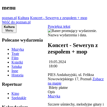
menu
poznan.pl
Kultura
Koncert - Seweryn z zespołem + mop
Wróć do poznan.pl
Powiększ tekst
Kultura
Menu
Polecane wydarzenia
Koncert - Seweryn z
Muzyka
zespołem + mop
Teatr
Film
19.05.2024
Książki
18:00
Sztuka
Inne
PIES Andaluzyjski, ul. Feliksa
Historia
Nowowiejskiego 17, Poznań
Zobacz
na mapie
Repertuar
Bilety płatne
Opis
Kino
Muzyka
Spektakle
Szczere uśmiechy, melodyjne gitary i