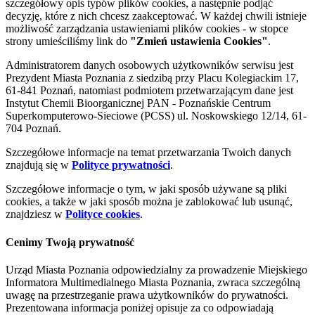
szczegółowy opis typów plików cookies, a następnie podjąć
decyzję, które z nich chcesz zaakceptować. W każdej chwili istnieje
możliwość zarządzania ustawieniami plików cookies - w stopce
strony umieściliśmy link do
"Zmień ustawienia Cookies"
.
Administratorem danych osobowych użytkowników serwisu jest
Prezydent Miasta Poznania z siedzibą przy Placu Kolegiackim 17,
61-841 Poznań, natomiast podmiotem przetwarzającym dane jest
Instytut Chemii Bioorganicznej PAN - Poznańskie Centrum
Superkomputerowo-Sieciowe (PCSS) ul. Noskowskiego 12/14, 61-
704 Poznań.
Szczegółowe informacje na temat przetwarzania Twoich danych
znajdują się w
Polityce prywatności
.
Szczegółowe informacje o tym, w jaki sposób używane są pliki
cookies, a także w jaki sposób można je zablokować lub usunąć,
znajdziesz w
Polityce cookies
.
Cenimy Twoją prywatność
Urząd Miasta Poznania odpowiedzialny za prowadzenie Miejskiego
Informatora Multimedialnego Miasta Poznania, zwraca szczególną
uwagę na przestrzeganie prawa użytkowników do prywatności.
Prezentowana informacja poniżej opisuje za co odpowiadają