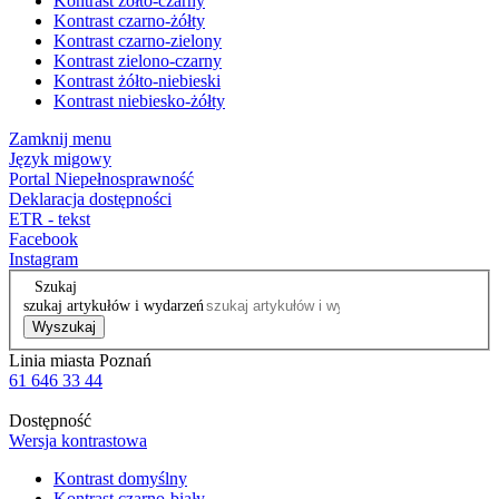
Kontrast żółto-czarny
Kontrast czarno-żółty
Kontrast czarno-zielony
Kontrast zielono-czarny
Kontrast żółto-niebieski
Kontrast niebiesko-żółty
Zamknij menu
Język migowy
Portal Niepełnosprawność
Deklaracja dostępności
ETR - tekst
Facebook
Instagram
Szukaj
szukaj artykułów i wydarzeń
Wyszukaj
Linia miasta Poznań
61 646 33 44
Dostępność
Wersja kontrastowa
Kontrast domyślny
Kontrast czarno-biały