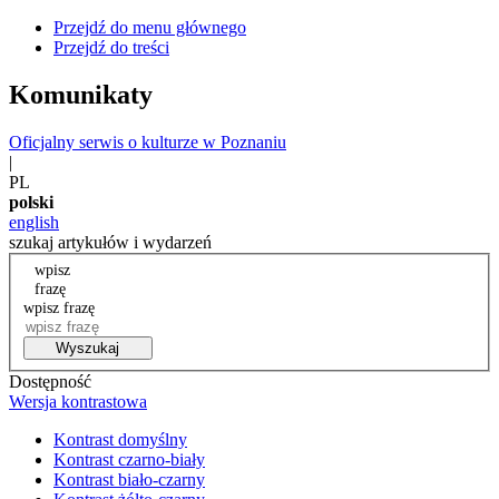
Przejdź do menu głównego
Przejdź do treści
Komunikaty
Oficjalny serwis o kulturze w Poznaniu
|
PL
polski
english
szukaj artykułów i wydarzeń
wpisz
frazę
wpisz frazę
Wyszukaj
Dostępność
Wersja kontrastowa
Kontrast domyślny
Kontrast czarno-biały
Kontrast biało-czarny