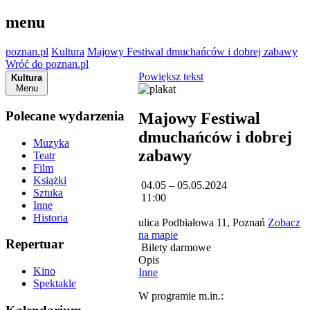
menu
poznan.pl
Kultura
Majowy Festiwal dmuchańców i dobrej zabawy
Wróć do poznan.pl
Powiększ tekst
Kultura
Menu
Polecane wydarzenia
Majowy Festiwal
dmuchańców i dobrej
Muzyka
zabawy
Teatr
Film
Książki
04.05 – 05.05.2024
Sztuka
11:00
Inne
Historia
ulica Podbiałowa 11, Poznań
Zobacz
na mapie
Repertuar
Bilety darmowe
Opis
Kino
Inne
Spektakle
W programie m.in.: