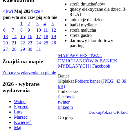
Kalendarium
strefa dmuchańców
quady elektryczne dla dzieci 3-
< kwi
Maj 2024
cze >
8 LAT
pon
wto
śro
czw
pią
sob
nie
animacje dla dzieci
1
2
3
4
5
bańki mydlane
strefa malucha
6
7
8
9
10
11
12
strefa gastro
13
14
15
16
17
18
19
darmowy i komfortowy
20
21
22
23
24
25
26
parking
27
28
29
30
31
MAJOWY FESTIWAL
DMUCHAŃCÓW & BANIEK
Znajdź na mapie
MYDLANYCH | Facebook
Zobacz wydarzenia na planie
Baner
Pobierz baner (JPEG, 43,39
2026 - wybrane
kB)
wydarzenia
Podziel się
facebook
Wstęp
twitter
Styczeń
linkedin
Luty
Drukuj
Pokaż QR kod
Marzec
Do góry
Kwiecień
Maj