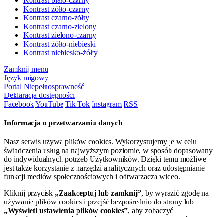
Kontrast biało-czarny
Kontrast żółto-czarny
Kontrast czarno-żółty
Kontrast czarno-zielony
Kontrast zielono-czarny
Kontrast żółto-niebieski
Kontrast niebiesko-żółty
Zamknij menu
Język migowy
Portal Niepełnosprawność
Deklaracja dostępności
Facebook
YouTube
Tik Tok
Instagram
RSS
Informacja o przetwarzaniu danych
Nasz serwis używa plików cookies. Wykorzystujemy je w celu
świadczenia usług na najwyższym poziomie, w sposób dopasowany
do indywidualnych potrzeb Użytkowników. Dzięki temu możliwe
jest także korzystanie z narzędzi analitycznych oraz udostępnianie
funkcji mediów społecznościowych i odtwarzacza wideo.
Kliknij przycisk
„Zaakceptuj lub zamknij”
, by wyrazić zgodę na
używanie plików cookies i przejść bezpośrednio do strony lub
„Wyświetl ustawienia plików cookies”
, aby zobaczyć