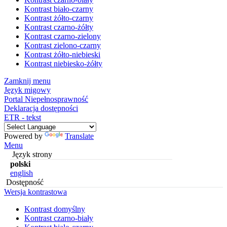
Kontrast biało-czarny
Kontrast żółto-czarny
Kontrast czarno-żółty
Kontrast czarno-zielony
Kontrast zielono-czarny
Kontrast żółto-niebieski
Kontrast niebiesko-żółty
Zamknij menu
Język migowy
Portal Niepełnosprawność
Deklaracja dostępności
ETR - tekst
Powered by
Translate
Menu
Język strony
polski
english
Dostępność
Wersja kontrastowa
Kontrast domyślny
Kontrast czarno-biały