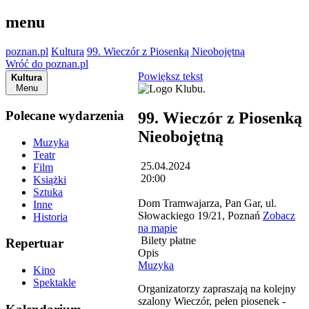
menu
poznan.pl
Kultura
99. Wieczór z Piosenką Nieobojętną
Wróć do poznan.pl
Powiększ tekst
Kultura
Menu
Polecane wydarzenia
99. Wieczór z Piosenką
Nieobojętną
Muzyka
Teatr
25.04.2024
Film
20:00
Książki
Sztuka
Dom Tramwajarza, Pan Gar, ul.
Inne
Słowackiego 19/21, Poznań
Zobacz
Historia
na mapie
Bilety płatne
Repertuar
Opis
Muzyka
Kino
Spektakle
Organizatorzy zapraszają na kolejny
szalony Wieczór, pełen piosenek -