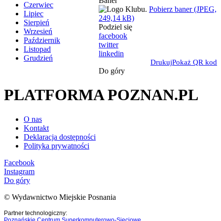
Baner
Czerwiec
Pobierz baner (JPEG,
Lipiec
249,14 kB)
Sierpień
Podziel się
Wrzesień
facebook
Październik
twitter
Listopad
linkedin
Grudzień
Drukuj
Pokaż QR kod
Do góry
PLATFORMA POZNAN.PL
O nas
Kontakt
Deklaracja dostępności
Polityka prywatności
Facebook
Instagram
Do góry
© Wydawnictwo Miejskie Posnania
Partner technologiczny:
Poznańskie Centrum Superkomputerowo-Sieciowe