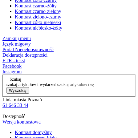
Kontrast żółto-czarny
Kontrast czarno-żółty
Kontrast czarno-zielony
Kontrast zielono-czarny
Kontrast żółto-niebieski
Kontrast niebiesko-żółty
Zamknij menu
Język migowy
Portal Niepełnosprawność
Deklaracja dostępności
ETR - tekst
Facebook
Instagram
Szukaj
szukaj artykułów i wydarzeń
Wyszukaj
Linia miasta Poznań
61 646 33 44
Dostępność
Wersja kontrastowa
Kontrast domyślny
Kontrast czarno-biały