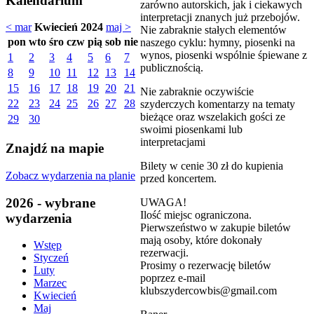
Kalendarium
zarówno autorskich, jak i ciekawych
interpretacji znanych już przebojów.
< mar
Kwiecień 2024
maj >
Nie zabraknie stałych elementów
pon
wto
śro
czw
pią
sob
nie
naszego cyklu: hymny, piosenki na
wynos, piosenki wspólnie śpiewane z
1
2
3
4
5
6
7
publicznością.
8
9
10
11
12
13
14
15
16
17
18
19
20
21
Nie zabraknie oczywiście
22
23
24
25
26
27
28
szyderczych komentarzy na tematy
bieżące oraz wszelakich gości ze
29
30
swoimi piosenkami lub
interpretacjami
Znajdź na mapie
Bilety w cenie 30 zł do kupienia
Zobacz wydarzenia na planie
przed koncertem.
2026 - wybrane
UWAGA!
Ilość miejsc ograniczona.
wydarzenia
Pierwszeństwo w zakupie biletów
mają osoby, które dokonały
Wstęp
rezerwacji.
Styczeń
Prosimy o rezerwację biletów
Luty
poprzez e-mail
Marzec
klubszydercowbis@gmail.com
Kwiecień
Maj