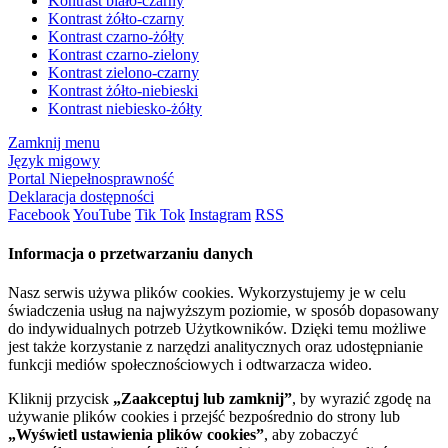
Kontrast biało-czarny
Kontrast żółto-czarny
Kontrast czarno-żółty
Kontrast czarno-zielony
Kontrast zielono-czarny
Kontrast żółto-niebieski
Kontrast niebiesko-żółty
Zamknij menu
Język migowy
Portal Niepełnosprawność
Deklaracja dostępności
Facebook
YouTube
Tik Tok
Instagram
RSS
Informacja o przetwarzaniu danych
Nasz serwis używa plików cookies. Wykorzystujemy je w celu
świadczenia usług na najwyższym poziomie, w sposób dopasowany
do indywidualnych potrzeb Użytkowników. Dzięki temu możliwe
jest także korzystanie z narzędzi analitycznych oraz udostępnianie
funkcji mediów społecznościowych i odtwarzacza wideo.
Kliknij przycisk
„Zaakceptuj lub zamknij”
, by wyrazić zgodę na
używanie plików cookies i przejść bezpośrednio do strony lub
„Wyświetl ustawienia plików cookies”
, aby zobaczyć