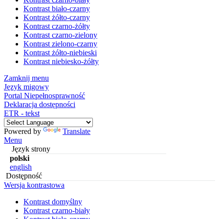
Kontrast biało-czarny
Kontrast żółto-czarny
Kontrast czarno-żółty
Kontrast czarno-zielony
Kontrast zielono-czarny
Kontrast żółto-niebieski
Kontrast niebiesko-żółty
Zamknij menu
Język migowy
Portal Niepełnosprawność
Deklaracja dostępności
ETR - tekst
Powered by
Translate
Menu
Język strony
polski
english
Dostępność
Wersja kontrastowa
Kontrast domyślny
Kontrast czarno-biały