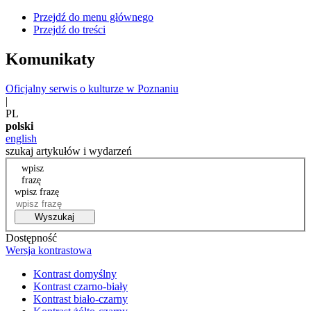
Przejdź do menu głównego
Przejdź do treści
Komunikaty
Oficjalny serwis o kulturze w Poznaniu
|
PL
polski
english
szukaj artykułów i wydarzeń
wpisz
frazę
wpisz frazę
Wyszukaj
Dostępność
Wersja kontrastowa
Kontrast domyślny
Kontrast czarno-biały
Kontrast biało-czarny