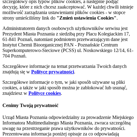
szczegółowy opis typów plików cookies, a następnie podjąć
decyzję, które z nich chcesz zaakceptować. W każdej chwili istnieje
możliwość zarządzania ustawieniami plików cookies - w stopce
strony umieściliśmy link do
"Zmień ustawienia Cookies"
.
Administratorem danych osobowych użytkowników serwisu jest
Prezydent Miasta Poznania z siedzibą przy Placu Kolegiackim 17,
61-841 Poznań, natomiast podmiotem przetwarzającym dane jest
Instytut Chemii Bioorganicznej PAN - Poznańskie Centrum
Superkomputerowo-Sieciowe (PCSS) ul. Noskowskiego 12/14, 61-
704 Poznań.
Szczegółowe informacje na temat przetwarzania Twoich danych
znajdują się w
Polityce prywatności
.
Szczegółowe informacje o tym, w jaki sposób używane są pliki
cookies, a także w jaki sposób można je zablokować lub usunąć,
znajdziesz w
Polityce cookies
.
Cenimy Twoją prywatność
Urząd Miasta Poznania odpowiedzialny za prowadzenie Miejskiego
Informatora Multimedialnego Miasta Poznania, zwraca szczególną
uwagę na przestrzeganie prawa użytkowników do prywatności.
Prezentowana informacja poniżej opisuje za co odpowiadają