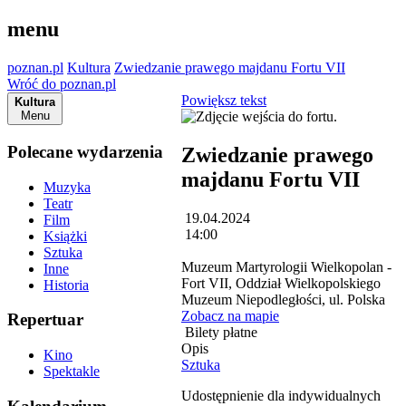
menu
poznan.pl
Kultura
Zwiedzanie prawego majdanu Fortu VII
Wróć do poznan.pl
Powiększ tekst
Kultura
Menu
Polecane wydarzenia
Zwiedzanie prawego
majdanu Fortu VII
Muzyka
Teatr
19.04.2024
Film
14:00
Książki
Sztuka
Muzeum Martyrologii Wielkopolan -
Inne
Fort VII, Oddział Wielkopolskiego
Historia
Muzeum Niepodległości, ul. Polska
Zobacz na mapie
Repertuar
Bilety płatne
Opis
Kino
Sztuka
Spektakle
Udostępnienie dla indywidualnych