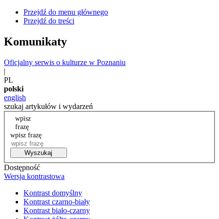
Przejdź do menu głównego
Przejdź do treści
Komunikaty
Oficjalny serwis o kulturze w Poznaniu
|
PL
polski
english
szukaj artykułów i wydarzeń
wpisz
frazę
wpisz frazę
Wyszukaj
Dostępność
Wersja kontrastowa
Kontrast domyślny
Kontrast czarno-biały
Kontrast biało-czarny