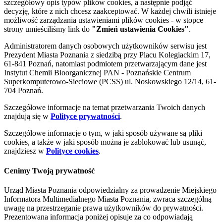
szczegółowy opis typów plików cookies, a następnie podjąć
decyzję, które z nich chcesz zaakceptować. W każdej chwili istnieje
możliwość zarządzania ustawieniami plików cookies - w stopce
strony umieściliśmy link do
"Zmień ustawienia Cookies"
.
Administratorem danych osobowych użytkowników serwisu jest
Prezydent Miasta Poznania z siedzibą przy Placu Kolegiackim 17,
61-841 Poznań, natomiast podmiotem przetwarzającym dane jest
Instytut Chemii Bioorganicznej PAN - Poznańskie Centrum
Superkomputerowo-Sieciowe (PCSS) ul. Noskowskiego 12/14, 61-
704 Poznań.
Szczegółowe informacje na temat przetwarzania Twoich danych
znajdują się w
Polityce prywatności
.
Szczegółowe informacje o tym, w jaki sposób używane są pliki
cookies, a także w jaki sposób można je zablokować lub usunąć,
znajdziesz w
Polityce cookies
.
Cenimy Twoją prywatność
Urząd Miasta Poznania odpowiedzialny za prowadzenie Miejskiego
Informatora Multimedialnego Miasta Poznania, zwraca szczególną
uwagę na przestrzeganie prawa użytkowników do prywatności.
Prezentowana informacja poniżej opisuje za co odpowiadają