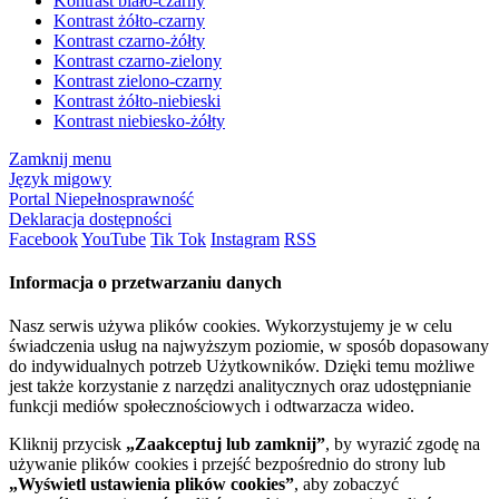
Kontrast biało-czarny
Kontrast żółto-czarny
Kontrast czarno-żółty
Kontrast czarno-zielony
Kontrast zielono-czarny
Kontrast żółto-niebieski
Kontrast niebiesko-żółty
Zamknij menu
Język migowy
Portal Niepełnosprawność
Deklaracja dostępności
Facebook
YouTube
Tik Tok
Instagram
RSS
Informacja o przetwarzaniu danych
Nasz serwis używa plików cookies. Wykorzystujemy je w celu
świadczenia usług na najwyższym poziomie, w sposób dopasowany
do indywidualnych potrzeb Użytkowników. Dzięki temu możliwe
jest także korzystanie z narzędzi analitycznych oraz udostępnianie
funkcji mediów społecznościowych i odtwarzacza wideo.
Kliknij przycisk
„Zaakceptuj lub zamknij”
, by wyrazić zgodę na
używanie plików cookies i przejść bezpośrednio do strony lub
„Wyświetl ustawienia plików cookies”
, aby zobaczyć