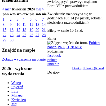
Kalendarium
zwiedzających prawego majdanu
Fortu VII z przewodnikiem.
< mar
Kwiecień 2024
maj >
Zwiedzanie rozpoczyna się w
pon
wto
śro
czw
pią
sob
nie
godzinach 10 i 14 (w piątek, sobotę i
1
2
3
4
5
6
7
niedzielę z przewodnikiem),
8
9
10
11
12
13
14
15
16
17
18
19
20
21
Bilety w cenie 10-18 zł.
22
23
24
25
26
27
28
Baner
29
30
Pobierz
baner (PNG, 1,38 MB)
Znajdź na mapie
Podziel się
facebook
Zobacz wydarzenia na planie
twitter
linkedin
2026 - wybrane
Drukuj
Pokaż QR kod
Do góry
wydarzenia
Wstęp
Styczeń
Luty
Marzec
Kwiecień
Maj