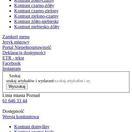
Kontrast żółto-czarny
Kontrast czarno-żółty
Kontrast czarno-zielony
Kontrast zielono-czarny
Kontrast żółto-niebieski
Kontrast niebiesko-żółty
Zamknij menu
Język migowy
Portal Niepełnosprawność
Deklaracja dostępności
ETR - tekst
Facebook
Instagram
Szukaj
szukaj artykułów i wydarzeń
Wyszukaj
Linia miasta Poznań
61 646 33 44
Dostępność
Wersja kontrastowa
Kontrast domyślny
Kontrast czarno-biały