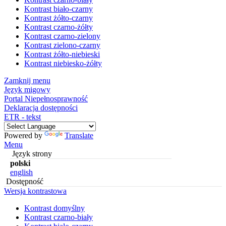
Kontrast biało-czarny
Kontrast żółto-czarny
Kontrast czarno-żółty
Kontrast czarno-zielony
Kontrast zielono-czarny
Kontrast żółto-niebieski
Kontrast niebiesko-żółty
Zamknij menu
Język migowy
Portal Niepełnosprawność
Deklaracja dostępności
ETR - tekst
Powered by
Translate
Menu
Język strony
polski
english
Dostępność
Wersja kontrastowa
Kontrast domyślny
Kontrast czarno-biały