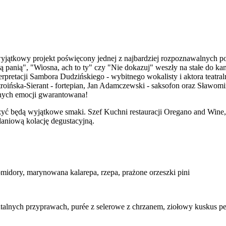
yjątkowy projekt poświęcony jednej z najbardziej rozpoznawalnych po
ją panią", "Wiosna, ach to ty" czy "Nie dokazuj" weszły na stałe do k
erpretacji Sambora Dudzińskiego - wybitnego wokalisty i aktora teatra
roińska-Sierant - fortepian, Jan Adamczewski - saksofon oraz Sławomi
nych emocji gwarantowana!
 będą wyjątkowe smaki. Szef Kuchni restauracji Oregano and Wine,
daniową kolację degustacyjną.
omidory, marynowana kalarepa, rzepa, prażone orzeszki pini
alnych przyprawach, purée z selerowe z chrzanem, ziołowy kuskus per