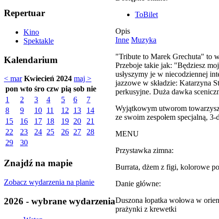
Repertuar
ToBilet
Opis
Kino
Inne
Muzyka
Spektakle
"Tribute to Marek Grechuta" to w
Kalendarium
Przeboje takie jak: "Będziesz mo
usłyszymy je w niecodziennej int
< mar
Kwiecień 2024
maj >
jazzowe w składzie: Katarzyna St
pon
wto
śro
czw
pią
sob
nie
perkusyjne. Duża dawka scenicz
1
2
3
4
5
6
7
Wyjątkowym utworom towarzyszyć
8
9
10
11
12
13
14
ze swoim zespołem specjalną, 3-
15
16
17
18
19
20
21
22
23
24
25
26
27
28
MENU
29
30
Przystawka zimna:
Znajdź na mapie
Burrata, dżem z figi, kolorowe p
Zobacz wydarzenia na planie
Danie główne:
2026 - wybrane wydarzenia
Duszona łopatka wołowa w orient
prażynki z krewetki