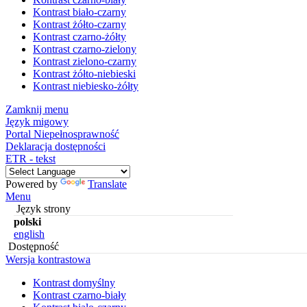
Kontrast biało-czarny
Kontrast żółto-czarny
Kontrast czarno-żółty
Kontrast czarno-zielony
Kontrast zielono-czarny
Kontrast żółto-niebieski
Kontrast niebiesko-żółty
Zamknij menu
Język migowy
Portal Niepełnosprawność
Deklaracja dostępności
ETR - tekst
Powered by
Translate
Menu
Język strony
polski
english
Dostępność
Wersja kontrastowa
Kontrast domyślny
Kontrast czarno-biały