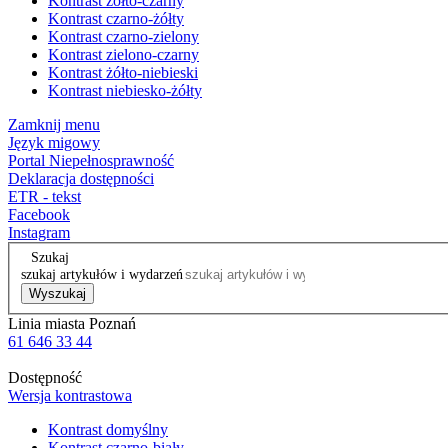
Kontrast żółto-czarny
Kontrast czarno-żółty
Kontrast czarno-zielony
Kontrast zielono-czarny
Kontrast żółto-niebieski
Kontrast niebiesko-żółty
Zamknij menu
Język migowy
Portal Niepełnosprawność
Deklaracja dostępności
ETR - tekst
Facebook
Instagram
Szukaj
szukaj artykułów i wydarzeń
Wyszukaj
Linia miasta Poznań
61 646 33 44
Dostępność
Wersja kontrastowa
Kontrast domyślny
Kontrast czarno-biały