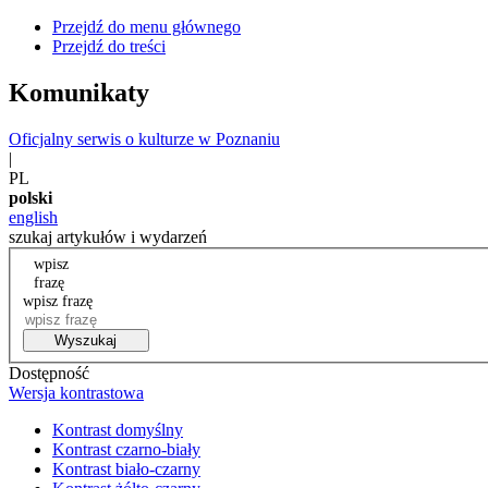
Przejdź do menu głównego
Przejdź do treści
Komunikaty
Oficjalny serwis o kulturze w Poznaniu
|
PL
polski
english
szukaj artykułów i wydarzeń
wpisz
frazę
wpisz frazę
Wyszukaj
Dostępność
Wersja kontrastowa
Kontrast domyślny
Kontrast czarno-biały
Kontrast biało-czarny