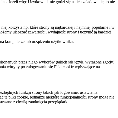
eo. Jeżeli więc Użytkownik nie godzi się na ich załadowanie, to nie
niej korzysta np. które strony są najbardziej i najmniej popularne i w
żemy ulepszać zawartość i wydajność strony i uczynić ją bardziej
 na komputerze lub urządzeniu użytkownika.
dokonanych przez niego wyborów (takich jak język, wyrażone zgody)
wania witryny po zalogowaniu się.Pliki cookie wpływające na
ezbędnych funkcji strony takich jak logowanie, ustawienia
 te pliki cookie, jednakże niektóre funkcjonalności strony mogą nie
suwane z chwilą zamknięcia przeglądarki.