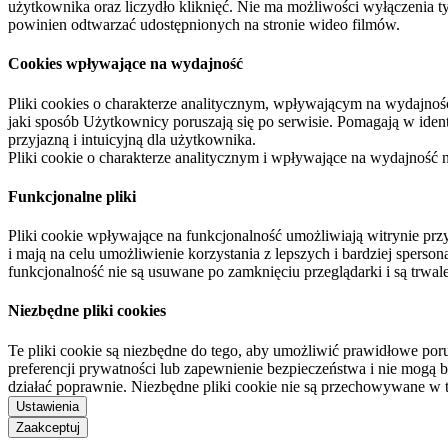
użytkownika oraz liczydło kliknięć. Nie ma możliwości wyłączenia t
powinien odtwarzać udostępnionych na stronie wideo filmów.
Cookies wpływające na wydajność
Pliki cookies o charakterze analitycznym, wpływającym na wydajność zb
jaki sposób Użytkownicy poruszają się po serwisie. Pomagają w ide
przyjazną i intuicyjną dla użytkownika.
Pliki cookie o charakterze analitycznym i wpływające na wydajność
Funkcjonalne pliki
Pliki cookie wpływające na funkcjonalność umożliwiają witrynie p
i mają na celu umożliwienie korzystania z lepszych i bardziej sperso
funkcjonalność nie są usuwane po zamknięciu przeglądarki i są trw
Niezbędne pliki cookies
Te pliki cookie są niezbędne do tego, aby umożliwić prawidłowe poru
preferencji prywatności lub zapewnienie bezpieczeństwa i nie mogą b
działać poprawnie. Niezbędne pliki cookie nie są przechowywane w 
Ustawienia
Zaakceptuj