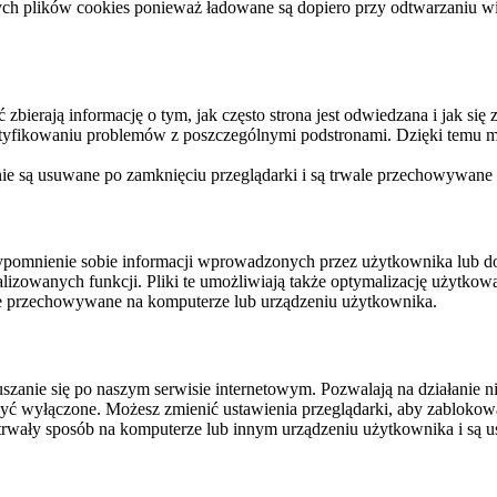
ych plików cookies ponieważ ładowane są dopiero przy odtwarzaniu wid
ierają informację o tym, jak często strona jest odwiedzana i jak się z 
ntyfikowaniu problemów z poszczególnymi podstronami. Dzięki temu mo
 nie są usuwane po zamknięciu przeglądarki i są trwale przechowywane
rzypomnienie sobie informacji wprowadzonych przez użytkownika lub 
nalizowanych funkcji. Pliki te umożliwiają także optymalizację użytko
ale przechowywane na komputerze lub urządzeniu użytkownika.
szanie się po naszym serwisie internetowym. Pozwalają na działanie ni
yć wyłączone. Możesz zmienić ustawienia przeglądarki, aby zablokować
trwały sposób na komputerze lub innym urządzeniu użytkownika i są u