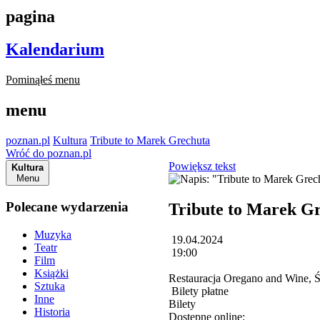
pagina
Kalendarium
Pominąłeś menu
menu
poznan.pl
Kultura
Tribute to Marek Grechuta
Wróć do poznan.pl
Powiększ tekst
Kultura
Menu
Polecane wydarzenia
Tribute to Marek G
Muzyka
19.04.2024
Teatr
19:00
Film
Książki
Restauracja Oregano and Wine, 
Sztuka
Bilety płatne
Inne
Bilety
Historia
Dostępne online: