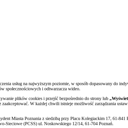
dczenia usług na najwyższym poziomie, w sposób dopasowany do indy
diów społecznościowych i odtwarzacza wideo.
żywanie plików cookies i przejść bezpośrednio do strony lub
„Wyświetl
sz zaakceptować. W każdej chwili istnieje możliwość zarządzania ustaw
ent Miasta Poznania z siedzibą przy Placu Kolegiackim 17, 61-841 P
o-Sieciowe (PCSS) ul. Noskowskiego 12/14, 61-704 Poznań.