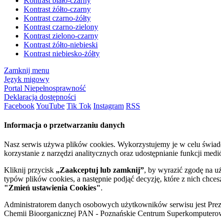
Kontrast biało-czarny
Kontrast żółto-czarny
Kontrast czarno-żółty
Kontrast czarno-zielony
Kontrast zielono-czarny
Kontrast żółto-niebieski
Kontrast niebiesko-żółty
Zamknij menu
Język migowy
Portal Niepełnosprawność
Deklaracja dostępności
Facebook
YouTube
Tik Tok
Instagram
RSS
Informacja o przetwarzaniu danych
Nasz serwis używa plików cookies. Wykorzystujemy je w celu świa
korzystanie z narzędzi analitycznych oraz udostępnianie funkcji me
Kliknij przycisk
„Zaakceptuj lub zamknij”
, by wyrazić zgodę na u
typów plików cookies, a następnie podjąć decyzję, które z nich chce
"Zmień ustawienia Cookies"
.
Administratorem danych osobowych użytkowników serwisu jest Prezyd
Chemii Bioorganicznej PAN - Poznańskie Centrum Superkomputerow