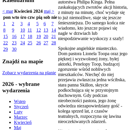
Kalendarium
autorstwa Philipa Kinga. Pełna
zaskakujących zwrotów akcji historia,
< mar
Kwiecień 2024
maj >
z minuty na minutę, choć wydaje się
pon
wto
śro
czw
pią
sob
nie
to już niemożliwe, staje się jeszcze
śmieszniejsza. Do samego końca nie
1
2
3
4
5
6
7
wiadomo, kto jeszcze pojawi się
8
9
10
11
12
13
14
nagle w drzwiach lub
15
16
17
18
19
20
21
niespodziewanie wyskoczy z szafy!
22
23
24
25
26
27
28
Spokojne angielskie miasteczko.
29
30
Dom pastora Lionela Toopa oraz jego
pięknej i wyzwolonej żony, byłej
Znajdź na mapie
aktorki, Penelopy Toop, budzącej
zgorszenie wśród nobliwych
Zobacz wydarzenia na planie
mieszkańców. Niechęć do niej
przejawia zwłaszcza jedna wścibska,
2026 - wybrane
stara panna Skillon, skrycie
wydarzenia
podkochująca się w przystojnym
duchownym. Gdy podczas
nieobecności pastora, jego żonę
Wstęp
odwiedza niezapowiedziany gość -
Styczeń
kolega sprzed lat, z czasów
Luty
teatralnych, rozpoczyna się lawina
Marzec
nieoczekiwanych zdarzeń.
Kwiecień
Maj