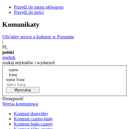
Przejdź do menu głównego
Przejdź do treści
Komunikaty
Oficjalny serwis o kulturze w Poznaniu
|
PL
polski
english
szukaj artykułów i wydarzeń
wpisz
frazę
wpisz frazę
Wyszukaj
Dostępność
Wersja kontrastowa
Kontrast domyślny
Kontrast czarno-biały
Kontrast biało-czarny