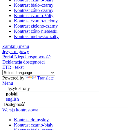
Kontrast biało-czarny
Kontrast żółto-czarny
Kontrast czarno-żółty
Kontrast czarno-zielony
Kontrast zielono-czarny
Kontrast żółto-niebieski
Kontrast niebiesko-żółty
Zamknij menu
Język migowy
Portal Niepełnosprawność
Deklaracja dostępności
ETR - tekst
Powered by
Translate
Menu
Język strony
polski
english
Dostępność
Wersja kontrastowa
Kontrast domyślny
Kontrast czarno-biały