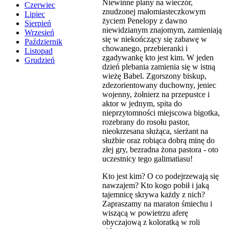
Niewinne plany na wieczór,
Czerwiec
znudzonej małomiasteczkowym
Lipiec
życiem Penelopy z dawno
Sierpień
niewidzianym znajomym, zamieniają
Wrzesień
się w niekończący się zabawę w
Październik
chowanego, przebieranki i
Listopad
zgadywankę kto jest kim. W jeden
Grudzień
dzień plebania zamienia się w istną
wieżę Babel. Zgorszony biskup,
zdezorientowany duchowny, jeniec
wojenny, żołnierz na przepustce i
aktor w jednym, spita do
nieprzytomności miejscowa bigotka,
rozebrany do rosołu pastor,
nieokrzesana służąca, sierżant na
służbie oraz robiąca dobrą minę do
złej gry, bezradna żona pastora - oto
uczestnicy tego galimatiasu!
Kto jest kim? O co podejrzewają się
nawzajem? Kto kogo pobił i jaką
tajemnicę skrywa każdy z nich?
Zapraszamy na maraton śmiechu i
wiszącą w powietrzu aferę
obyczajową z koloratką w roli