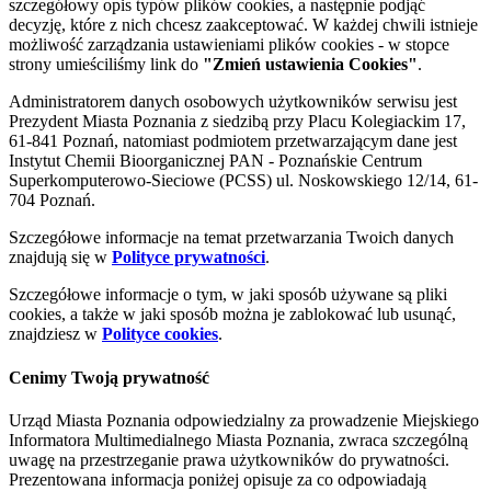
szczegółowy opis typów plików cookies, a następnie podjąć
decyzję, które z nich chcesz zaakceptować. W każdej chwili istnieje
możliwość zarządzania ustawieniami plików cookies - w stopce
strony umieściliśmy link do
"Zmień ustawienia Cookies"
.
Administratorem danych osobowych użytkowników serwisu jest
Prezydent Miasta Poznania z siedzibą przy Placu Kolegiackim 17,
61-841 Poznań, natomiast podmiotem przetwarzającym dane jest
Instytut Chemii Bioorganicznej PAN - Poznańskie Centrum
Superkomputerowo-Sieciowe (PCSS) ul. Noskowskiego 12/14, 61-
704 Poznań.
Szczegółowe informacje na temat przetwarzania Twoich danych
znajdują się w
Polityce prywatności
.
Szczegółowe informacje o tym, w jaki sposób używane są pliki
cookies, a także w jaki sposób można je zablokować lub usunąć,
znajdziesz w
Polityce cookies
.
Cenimy Twoją prywatność
Urząd Miasta Poznania odpowiedzialny za prowadzenie Miejskiego
Informatora Multimedialnego Miasta Poznania, zwraca szczególną
uwagę na przestrzeganie prawa użytkowników do prywatności.
Prezentowana informacja poniżej opisuje za co odpowiadają