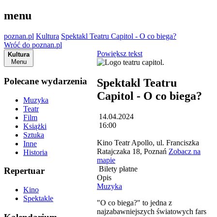
menu
poznan.pl
Kultura
Spektakl Teatru Capitol - O co biega?
Wróć do poznan.pl
Powiększ tekst
Kultura
Menu
Polecane wydarzenia
Spektakl Teatru
Capitol - O co biega?
Muzyka
Teatr
14.04.2024
Film
16:00
Książki
Sztuka
Kino Teatr Apollo, ul. Franciszka
Inne
Ratajczaka 18, Poznań
Zobacz na
Historia
mapie
Bilety płatne
Repertuar
Opis
Muzyka
Kino
Spektakle
"O co biega?" to jedna z
najzabawniejszych światowych fars