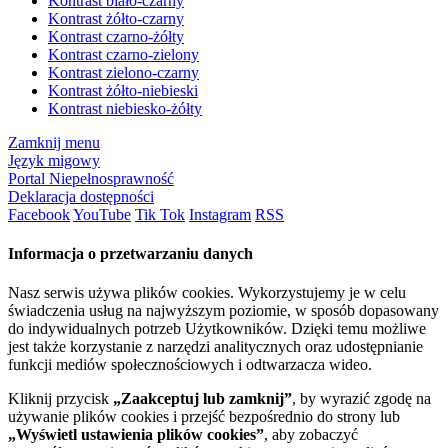
Kontrast biało-czarny
Kontrast żółto-czarny
Kontrast czarno-żółty
Kontrast czarno-zielony
Kontrast zielono-czarny
Kontrast żółto-niebieski
Kontrast niebiesko-żółty
Zamknij menu
Język migowy
Portal Niepełnosprawność
Deklaracja dostępności
Facebook
YouTube
Tik Tok
Instagram
RSS
Informacja o przetwarzaniu danych
Nasz serwis używa plików cookies. Wykorzystujemy je w celu
świadczenia usług na najwyższym poziomie, w sposób dopasowany
do indywidualnych potrzeb Użytkowników. Dzięki temu możliwe
jest także korzystanie z narzędzi analitycznych oraz udostępnianie
funkcji mediów społecznościowych i odtwarzacza wideo.
Kliknij przycisk
„Zaakceptuj lub zamknij”
, by wyrazić zgodę na
używanie plików cookies i przejść bezpośrednio do strony lub
„Wyświetl ustawienia plików cookies”
, aby zobaczyć