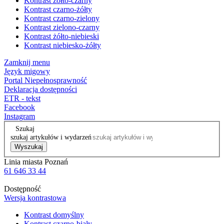
Kontrast żółto-czarny
Kontrast czarno-żółty
Kontrast czarno-zielony
Kontrast zielono-czarny
Kontrast żółto-niebieski
Kontrast niebiesko-żółty
Zamknij menu
Język migowy
Portal Niepełnosprawność
Deklaracja dostępności
ETR - tekst
Facebook
Instagram
Szukaj
szukaj artykułów i wydarzeń
Wyszukaj
Linia miasta Poznań
61 646 33 44
Dostępność
Wersja kontrastowa
Kontrast domyślny
Kontrast czarno-biały