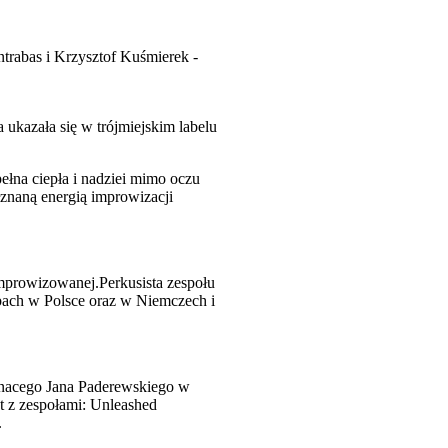
ontrabas i Krzysztof Kuśmierek -
 ukazała się w trójmiejskim labelu
łna ciepła i nadziei mimo oczu
łznaną energią improwizacji
prowizowanej.Perkusista zespołu
ubach w Polsce oraz w Niemczech i
gnacego Jana Paderewskiego w
st z zespołami: Unleashed
.