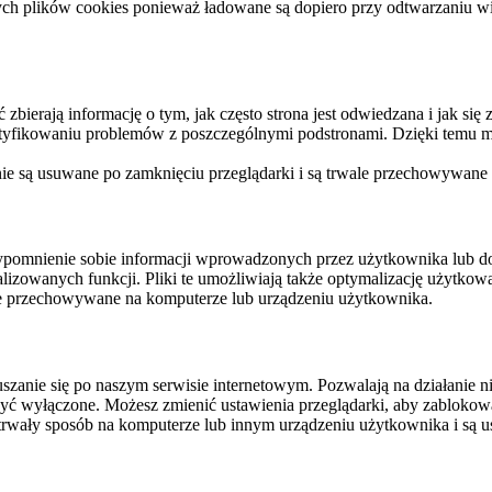
ych plików cookies ponieważ ładowane są dopiero przy odtwarzaniu wid
ierają informację o tym, jak często strona jest odwiedzana i jak się z 
ntyfikowaniu problemów z poszczególnymi podstronami. Dzięki temu mo
 nie są usuwane po zamknięciu przeglądarki i są trwale przechowywane
rzypomnienie sobie informacji wprowadzonych przez użytkownika lub 
nalizowanych funkcji. Pliki te umożliwiają także optymalizację użytko
ale przechowywane na komputerze lub urządzeniu użytkownika.
szanie się po naszym serwisie internetowym. Pozwalają na działanie ni
yć wyłączone. Możesz zmienić ustawienia przeglądarki, aby zablokować
trwały sposób na komputerze lub innym urządzeniu użytkownika i są u