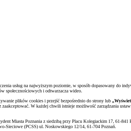
dczenia usług na najwyższym poziomie, w sposób dopasowany do indy
diów społecznościowych i odtwarzacza wideo.
żywanie plików cookies i przejść bezpośrednio do strony lub
„Wyświetl
sz zaakceptować. W każdej chwili istnieje możliwość zarządzania ustaw
ent Miasta Poznania z siedzibą przy Placu Kolegiackim 17, 61-841 P
o-Sieciowe (PCSS) ul. Noskowskiego 12/14, 61-704 Poznań.