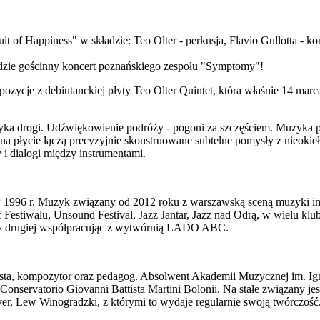
uit of Happiness" w składzie: Teo Olter - perkusja, Flavio Gullotta - k
dzie gościnny koncert poznańskiego zespołu "Symptomy"!
zycje z debiutanckiej płyty Teo Olter Quintet, która właśnie 14 marca
zyka drogi. Udźwiękowienie podróży - pogoni za szczęściem. Muzyka pe
a płycie łączą precyzyjnie skonstruowane subtelne pomysły z nieokie
 i dialogi między instrumentami.
 1996 r. Muzyk związany od 2012 roku z warszawską sceną muzyki im
 Festiwalu, Unsound Festival, Jazz Jantar, Jazz nad Odrą, w wielu kl
rzy drugiej współpracując z wytwórnią LADO ABC.
ista, kompozytor oraz pedagog. Absolwent Akademii Muzycznej im. I
Conservatorio Giovanni Battista Martini Bolonii. Na stałe związany je
er, Lew Winogradzki, z którymi to wydaje regularnie swoją twórczość