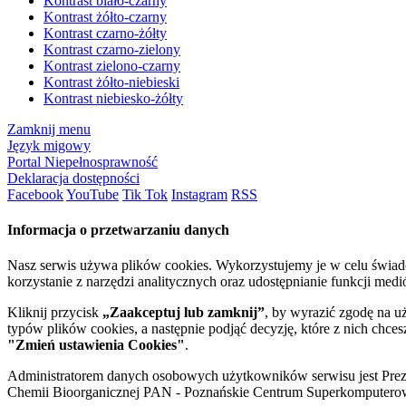
Kontrast biało-czarny
Kontrast żółto-czarny
Kontrast czarno-żółty
Kontrast czarno-zielony
Kontrast zielono-czarny
Kontrast żółto-niebieski
Kontrast niebiesko-żółty
Zamknij menu
Język migowy
Portal Niepełnosprawność
Deklaracja dostępności
Facebook
YouTube
Tik Tok
Instagram
RSS
Informacja o przetwarzaniu danych
Nasz serwis używa plików cookies. Wykorzystujemy je w celu świa
korzystanie z narzędzi analitycznych oraz udostępnianie funkcji me
Kliknij przycisk
„Zaakceptuj lub zamknij”
, by wyrazić zgodę na u
typów plików cookies, a następnie podjąć decyzję, które z nich chce
"Zmień ustawienia Cookies"
.
Administratorem danych osobowych użytkowników serwisu jest Prezyd
Chemii Bioorganicznej PAN - Poznańskie Centrum Superkomputerow