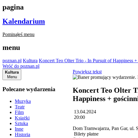
pagina
Kalendarium
Pominąłeś menu
menu
poznan.pl
Kultura
Koncert Teo Olter Trio - In Pursuit of Happiness
Wróć do poznan.pl
Powiększ tekst
Kultura
Menu
Polecane wydarzenia
Koncert Teo Olter Tr
Happiness + gościnn
Muzyka
Teatr
13.04.2024
Film
20:00
Książki
Sztuka
Dom Tramwajarza, Pan Gar, ul. 
Inne
Bilety płatne
Historia