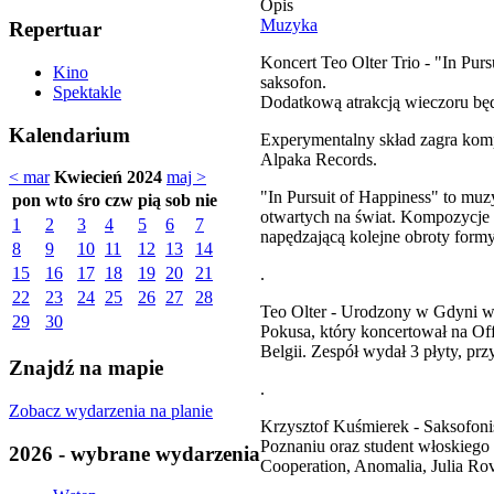
Opis
Muzyka
Repertuar
Koncert Teo Olter Trio - "In Purs
Kino
saksofon.
Spektakle
Dodatkową atrakcją wieczoru bę
Kalendarium
Experymentalny skład zagra kompo
Alpaka Records.
< mar
Kwiecień 2024
maj >
"In Pursuit of Happiness" to mu
pon
wto
śro
czw
pią
sob
nie
otwartych na świat. Kompozycje n
1
2
3
4
5
6
7
napędzającą kolejne obroty formy
8
9
10
11
12
13
14
15
16
17
18
19
20
21
.
22
23
24
25
26
27
28
Teo Olter - Urodzony w Gdyni w
29
30
Pokusa, który koncertował na Off
Belgii. Zespół wydał 3 płyty, p
Znajdź na mapie
.
Zobacz wydarzenia na planie
Krzysztof Kuśmierek - Saksofon
Poznaniu oraz student włoskiego 
2026 - wybrane wydarzenia
Cooperation, Anomalia, Julia Rov