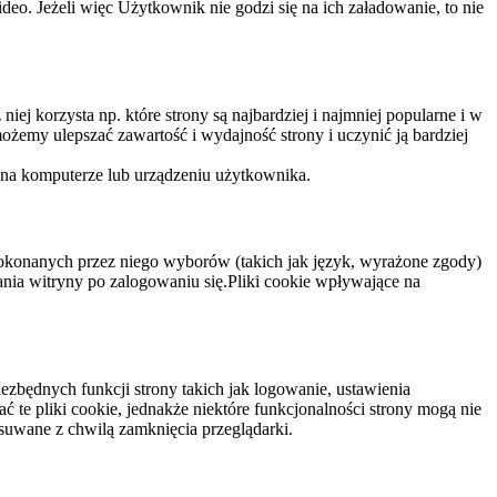
eo. Jeżeli więc Użytkownik nie godzi się na ich załadowanie, to nie
niej korzysta np. które strony są najbardziej i najmniej popularne i w
żemy ulepszać zawartość i wydajność strony i uczynić ją bardziej
 na komputerze lub urządzeniu użytkownika.
dokonanych przez niego wyborów (takich jak język, wyrażone zgody)
wania witryny po zalogowaniu się.Pliki cookie wpływające na
ezbędnych funkcji strony takich jak logowanie, ustawienia
 te pliki cookie, jednakże niektóre funkcjonalności strony mogą nie
suwane z chwilą zamknięcia przeglądarki.