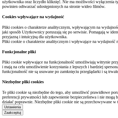
użytkownika oraz liczydło kliknięć. Nie ma możliwości wyłączenia t
powinien odtwarzać udostępnionych na stronie wideo filmów.
Cookies wpływające na wydajność
Pliki cookies o charakterze analitycznym, wpływającym na wydajność zb
jaki sposób Użytkownicy poruszają się po serwisie. Pomagają w ide
przyjazną i intuicyjną dla użytkownika.
Pliki cookie o charakterze analitycznym i wpływające na wydajność
Funkcjonalne pliki
Pliki cookie wpływające na funkcjonalność umożliwiają witrynie p
i mają na celu umożliwienie korzystania z lepszych i bardziej sperso
funkcjonalność nie są usuwane po zamknięciu przeglądarki i są trw
Niezbędne pliki cookies
Te pliki cookie są niezbędne do tego, aby umożliwić prawidłowe poru
preferencji prywatności lub zapewnienie bezpieczeństwa i nie mogą b
działać poprawnie. Niezbędne pliki cookie nie są przechowywane w 
Ustawienia
Zaakceptuj