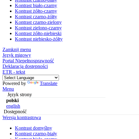
Kontrast biało-czarny
Kontrast żółto-czarny
Kontrast czarno-żółty
Kontrast czarno-zielony
Kontrast zielono-czarny
Kontrast żółto-niebieski
Kontrast niebiesko-żółty
Zamknij menu
Język migowy
Portal Niepełnosprawność
Deklaracja dostępności
ETR - tekst
Powered by
Translate
Menu
Język strony
polski
english
Dostępność
Wersja kontrastowa
Kontrast domyślny
Kontrast czarno-biały