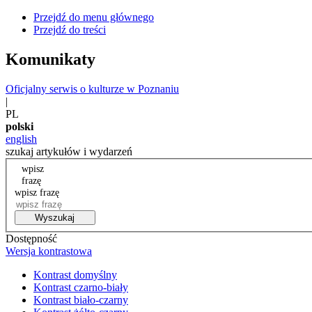
Przejdź do menu głównego
Przejdź do treści
Komunikaty
Oficjalny serwis o kulturze w Poznaniu
|
PL
polski
english
szukaj artykułów i wydarzeń
wpisz
frazę
wpisz frazę
Wyszukaj
Dostępność
Wersja kontrastowa
Kontrast domyślny
Kontrast czarno-biały
Kontrast biało-czarny