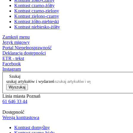
Kontrast żółto-czarny
Kontrast czarno-żółty
Kontrast czarno-zielony
Kontrast zielono-czarny
Kontrast żółto-niebieski
Kontrast niebiesko-żółty
Zamknij menu
Język migowy
Portal Niepełnosprawność
Deklaracja dostępności
ETR - tekst
Facebook
Instagram
Szukaj
szukaj artykułów i wydarzeń
Wyszukaj
Linia miasta Poznań
61 646 33 44
Dostępność
Wersja kontrastowa
Kontrast domyślny
Kontrast czarno-biały