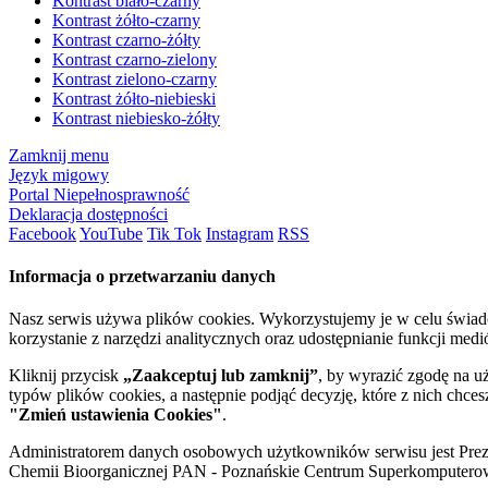
Kontrast biało-czarny
Kontrast żółto-czarny
Kontrast czarno-żółty
Kontrast czarno-zielony
Kontrast zielono-czarny
Kontrast żółto-niebieski
Kontrast niebiesko-żółty
Zamknij menu
Język migowy
Portal Niepełnosprawność
Deklaracja dostępności
Facebook
YouTube
Tik Tok
Instagram
RSS
Informacja o przetwarzaniu danych
Nasz serwis używa plików cookies. Wykorzystujemy je w celu świa
korzystanie z narzędzi analitycznych oraz udostępnianie funkcji me
Kliknij przycisk
„Zaakceptuj lub zamknij”
, by wyrazić zgodę na u
typów plików cookies, a następnie podjąć decyzję, które z nich chce
"Zmień ustawienia Cookies"
.
Administratorem danych osobowych użytkowników serwisu jest Prezyd
Chemii Bioorganicznej PAN - Poznańskie Centrum Superkomputerow