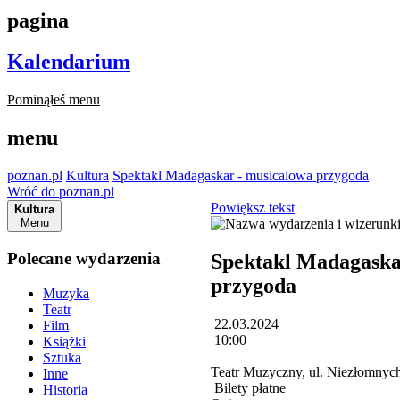
pagina
Kalendarium
Pominąłeś menu
menu
poznan.pl
Kultura
Spektakl Madagaskar - musicalowa przygoda
Wróć do poznan.pl
Powiększ tekst
Kultura
Menu
Polecane wydarzenia
Spektakl Madagaska
przygoda
Muzyka
Teatr
22.03.2024
Film
10:00
Książki
Sztuka
Teatr Muzyczny, ul. Niezłomnyc
Inne
Bilety płatne
Historia