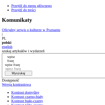
Przejdź do menu głównego
Przejdź do treści
Komunikaty
Oficjalny serwis o kulturze w Poznaniu
|
PL
polski
english
szukaj artykułów i wydarzeń
wpisz
frazę
wpisz frazę
Wyszukaj
Dostępność
Wersja kontrastowa
Kontrast domyślny
Kontrast czarno-biały
Kontrast biało-czarny