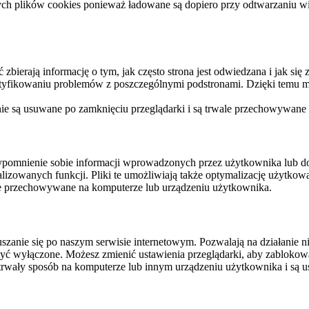
ych plików cookies ponieważ ładowane są dopiero przy odtwarzaniu wid
ierają informację o tym, jak często strona jest odwiedzana i jak się z 
ntyfikowaniu problemów z poszczególnymi podstronami. Dzięki temu mo
 nie są usuwane po zamknięciu przeglądarki i są trwale przechowywane
rzypomnienie sobie informacji wprowadzonych przez użytkownika lub 
nalizowanych funkcji. Pliki te umożliwiają także optymalizację użytko
ale przechowywane na komputerze lub urządzeniu użytkownika.
szanie się po naszym serwisie internetowym. Pozwalają na działanie ni
yć wyłączone. Możesz zmienić ustawienia przeglądarki, aby zablokować
trwały sposób na komputerze lub innym urządzeniu użytkownika i są u