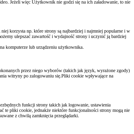
eo. Jeżeli więc Użytkownik nie godzi się na ich załadowanie, to nie
niej korzysta np. które strony są najbardziej i najmniej popularne i w
żemy ulepszać zawartość i wydajność strony i uczynić ją bardziej
 na komputerze lub urządzeniu użytkownika.
dokonanych przez niego wyborów (takich jak język, wyrażone zgody)
wania witryny po zalogowaniu się.Pliki cookie wpływające na
ezbędnych funkcji strony takich jak logowanie, ustawienia
 te pliki cookie, jednakże niektóre funkcjonalności strony mogą nie
suwane z chwilą zamknięcia przeglądarki.