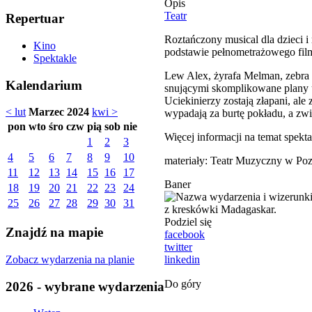
Opis
Teatr
Repertuar
Roztańczony musical dla dzieci i
Kino
podstawie pełnometrażowego fil
Spektakle
Lew Alex, żyrafa Melman, zebra 
Kalendarium
snującymi skomplikowane plany 
Uciekinierzy zostają złapani, al
< lut
Marzec 2024
kwi >
wypadają za burtę pokładu, a zwie
pon
wto
śro
czw
pią
sob
nie
Więcej informacji na temat spekta
1
2
3
4
5
6
7
8
9
10
materiały: Teatr Muzyczny w Po
11
12
13
14
15
16
17
Baner
18
19
20
21
22
23
24
25
26
27
28
29
30
31
Podziel się
Znajdź na mapie
facebook
twitter
Zobacz wydarzenia na planie
linkedin
Do góry
2026 - wybrane wydarzenia