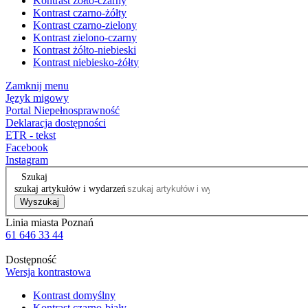
Kontrast żółto-czarny
Kontrast czarno-żółty
Kontrast czarno-zielony
Kontrast zielono-czarny
Kontrast żółto-niebieski
Kontrast niebiesko-żółty
Zamknij menu
Język migowy
Portal Niepełnosprawność
Deklaracja dostępności
ETR - tekst
Facebook
Instagram
Szukaj
szukaj artykułów i wydarzeń
Wyszukaj
Linia miasta Poznań
61 646 33 44
Dostępność
Wersja kontrastowa
Kontrast domyślny
Kontrast czarno-biały