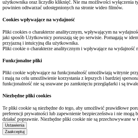
użytkownika oraz liczydło kliknięć. Nie ma możliwości wyłączenia t
powinien odtwarzać udostępnionych na stronie wideo filmów.
Cookies wpływające na wydajność
Pliki cookies o charakterze analitycznym, wpływającym na wydajność zb
jaki sposób Użytkownicy poruszają się po serwisie. Pomagają w ide
przyjazną i intuicyjną dla użytkownika.
Pliki cookie o charakterze analitycznym i wpływające na wydajność
Funkcjonalne pliki
Pliki cookie wpływające na funkcjonalność umożliwiają witrynie p
i mają na celu umożliwienie korzystania z lepszych i bardziej sperso
funkcjonalność nie są usuwane po zamknięciu przeglądarki i są trw
Niezbędne pliki cookies
Te pliki cookie są niezbędne do tego, aby umożliwić prawidłowe poru
preferencji prywatności lub zapewnienie bezpieczeństwa i nie mogą b
działać poprawnie. Niezbędne pliki cookie nie są przechowywane w 
Ustawienia
Zaakceptuj