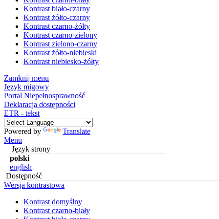
Kontrast biało-czarny
Kontrast żółto-czarny
Kontrast czarno-żółty
Kontrast czarno-zielony
Kontrast zielono-czarny
Kontrast żółto-niebieski
Kontrast niebiesko-żółty
Zamknij menu
Język migowy
Portal Niepełnosprawność
Deklaracja dostępności
ETR - tekst
Powered by
Translate
Menu
Język strony
polski
english
Dostępność
Wersja kontrastowa
Kontrast domyślny
Kontrast czarno-biały