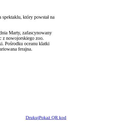
 spektaklu, który powstał na
.
 dnia Marty, zafascynowany
c z nowojorskiego zoo.
ki. Pośrodku oceanu klatki
ariowana ferajna.
Drukuj
Pokaż QR kod