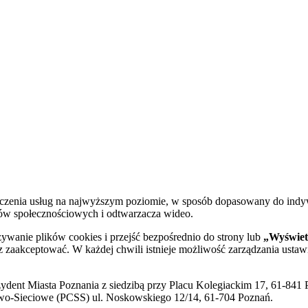
dczenia usług na najwyższym poziomie, w sposób dopasowany do indy
diów społecznościowych i odtwarzacza wideo.
żywanie plików cookies i przejść bezpośrednio do strony lub
„Wyświetl
sz zaakceptować. W każdej chwili istnieje możliwość zarządzania ustaw
ent Miasta Poznania z siedzibą przy Placu Kolegiackim 17, 61-841 P
o-Sieciowe (PCSS) ul. Noskowskiego 12/14, 61-704 Poznań.