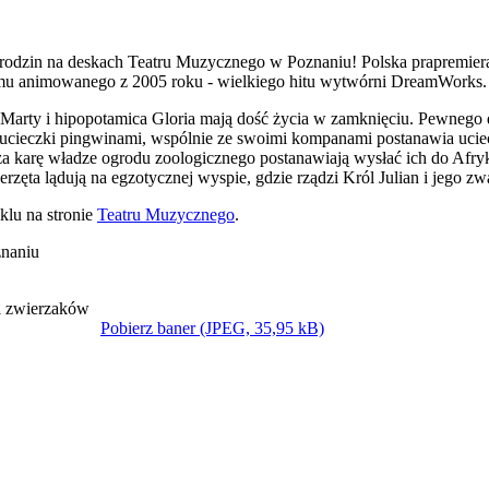
 rodzin na deskach Teatru Muzycznego w Poznaniu! Polska prapremiera
mu animowanego z 2005 roku - wielkiego hitu wytwórni DreamWorks
Marty i hipopotamica Gloria mają dość życia w zamknięciu. Pewnego
ucieczki pingwinami, wspólnie ze swoimi kompanami postanawia ucie
e za karę władze ogrodu zoologicznego postanawiają wysłać ich do Afry
rzęta lądują na egzotycznej wyspie, gdzie rządzi Król Julian i jego zw
klu na stronie
Teatru Muzycznego
.
znaniu
Pobierz baner (JPEG, 35,95 kB)