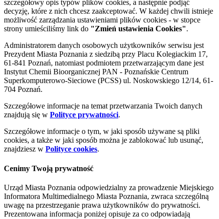
szczegółowy opis typów plików cookies, a następnie podjąć
decyzję, które z nich chcesz zaakceptować. W każdej chwili istnieje
możliwość zarządzania ustawieniami plików cookies - w stopce
strony umieściliśmy link do
"Zmień ustawienia Cookies"
.
Administratorem danych osobowych użytkowników serwisu jest
Prezydent Miasta Poznania z siedzibą przy Placu Kolegiackim 17,
61-841 Poznań, natomiast podmiotem przetwarzającym dane jest
Instytut Chemii Bioorganicznej PAN - Poznańskie Centrum
Superkomputerowo-Sieciowe (PCSS) ul. Noskowskiego 12/14, 61-
704 Poznań.
Szczegółowe informacje na temat przetwarzania Twoich danych
znajdują się w
Polityce prywatności
.
Szczegółowe informacje o tym, w jaki sposób używane są pliki
cookies, a także w jaki sposób można je zablokować lub usunąć,
znajdziesz w
Polityce cookies
.
Cenimy Twoją prywatność
Urząd Miasta Poznania odpowiedzialny za prowadzenie Miejskiego
Informatora Multimedialnego Miasta Poznania, zwraca szczególną
uwagę na przestrzeganie prawa użytkowników do prywatności.
Prezentowana informacja poniżej opisuje za co odpowiadają