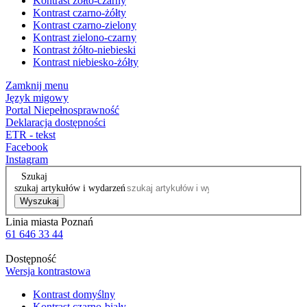
Kontrast żółto-czarny
Kontrast czarno-żółty
Kontrast czarno-zielony
Kontrast zielono-czarny
Kontrast żółto-niebieski
Kontrast niebiesko-żółty
Zamknij menu
Język migowy
Portal Niepełnosprawność
Deklaracja dostępności
ETR - tekst
Facebook
Instagram
Szukaj
szukaj artykułów i wydarzeń
Wyszukaj
Linia miasta Poznań
61 646 33 44
Dostępność
Wersja kontrastowa
Kontrast domyślny
Kontrast czarno-biały