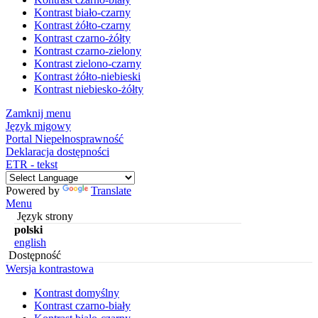
Kontrast biało-czarny
Kontrast żółto-czarny
Kontrast czarno-żółty
Kontrast czarno-zielony
Kontrast zielono-czarny
Kontrast żółto-niebieski
Kontrast niebiesko-żółty
Zamknij menu
Język migowy
Portal Niepełnosprawność
Deklaracja dostępności
ETR - tekst
Powered by
Translate
Menu
Język strony
polski
english
Dostępność
Wersja kontrastowa
Kontrast domyślny
Kontrast czarno-biały