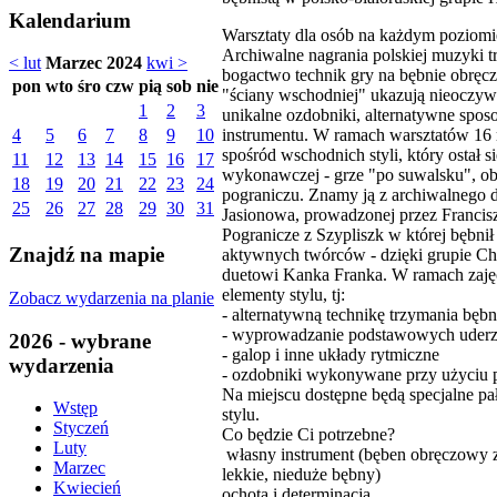
Kalendarium
Warsztaty dla osób na każdym poziom
Archiwalne nagrania polskiej muzyki t
< lut
Marzec 2024
kwi >
bogactwo technik gry na bębnie obręc
pon
wto
śro
czw
pią
sob
nie
"ściany wschodniej" ukazują nieoczywi
1
2
3
unikalne ozdobniki, alternatywne sp
instrumentu. W ramach warsztatów 16
4
5
6
7
8
9
10
spośród wschodnich styli, który ostał 
11
12
13
14
15
16
17
wykonawczej - grze "po suwalsku", ob
18
19
20
21
22
23
24
pograniczu. Znamy ją z archiwalnego 
25
26
27
28
29
30
31
Jasionowa, prowadzonej przez Francisz
Pogranicze z Szypliszk w której bębnił
Znajdź na mapie
aktywnych twórców - dzięki grupie C
duetowi Kanka Franka. W ramach zaję
elementy stylu, tj:
Zobacz wydarzenia na planie
- alternatywną technikę trzymania bęb
- wyprowadzanie podstawowych uder
2026 - wybrane
- galop i inne układy rytmiczne
wydarzenia
- ozdobniki wykonywane przy użyciu 
Na miejscu dostępne będą specjalne pa
Wstęp
stylu.
Styczeń
Co będzie Ci potrzebne?
Luty
własny instrument (bęben obręczowy 
Marzec
lekkie, nieduże bębny)
Kwiecień
ochota i determinacja