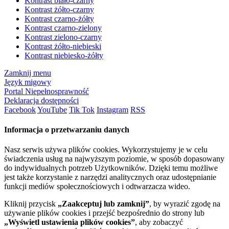
Kontrast biało-czarny
Kontrast żółto-czarny
Kontrast czarno-żółty
Kontrast czarno-zielony
Kontrast zielono-czarny
Kontrast żółto-niebieski
Kontrast niebiesko-żółty
Zamknij menu
Język migowy
Portal Niepełnosprawność
Deklaracja dostępności
Facebook
YouTube
Tik Tok
Instagram
RSS
Informacja o przetwarzaniu danych
Nasz serwis używa plików cookies. Wykorzystujemy je w celu
świadczenia usług na najwyższym poziomie, w sposób dopasowany
do indywidualnych potrzeb Użytkowników. Dzięki temu możliwe
jest także korzystanie z narzędzi analitycznych oraz udostępnianie
funkcji mediów społecznościowych i odtwarzacza wideo.
Kliknij przycisk
„Zaakceptuj lub zamknij”
, by wyrazić zgodę na
używanie plików cookies i przejść bezpośrednio do strony lub
„Wyświetl ustawienia plików cookies”
, aby zobaczyć