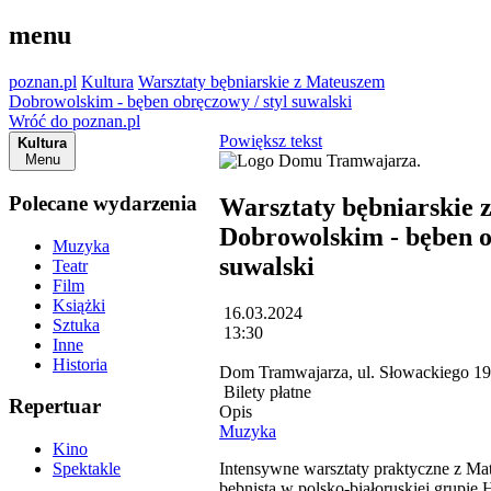
menu
poznan.pl
Kultura
Warsztaty bębniarskie z Mateuszem
Dobrowolskim - bęben obręczowy / styl suwalski
Wróć do poznan.pl
Powiększ tekst
Kultura
Menu
Polecane wydarzenia
Warsztaty bębniarskie
Dobrowolskim - bęben o
Muzyka
suwalski
Teatr
Film
Książki
16.03.2024
Sztuka
13:30
Inne
Historia
Dom Tramwajarza, ul. Słowackiego 1
Bilety płatne
Repertuar
Opis
Muzyka
Kino
Intensywne warsztaty praktyczne z M
Spektakle
bębnistą w polsko-białoruskiej grupie