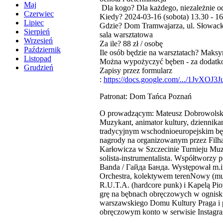
Maj
Dla kogo? Dla każdego, niezależnie 
Czerwiec
Kiedy? 2024-03-16 (sobota) 13.30 - 16
Lipiec
Gdzie? Dom Tramwajarza, ul. Słowack
Sierpień
sala warsztatowa
Wrzesień
Za ile? 88 zł / osobę
Październik
Ile osób będzie na warsztatach? Maksy
Listopad
Można wypożyczyć bęben - za dodatk
Grudzień
Zapisy przez formularz
:
https://docs.google.com/.../1JvX
Patronat: Dom Tańca Poznań
O prowadzącym: Mateusz Dobrowolsk
Muzykant, animator kultury, dziennika
tradycyjnym wschodnioeuropejskim bę
nagrody na organizowanym przez Filh
Karłowicza w Szczecinie Turnieju M
solista-instrumentalista. Współtworzy 
Banda / Гайда Банда. Występował m.in
Orchestra, kolektywem terenNowy (m
R.U.T.A. (hardcore punk) i Kapelą Pi
grę na bębnach obręczowych w ognisk
warszawskiego Domu Kultury Praga i
obręczowym konto w serwisie Instagr