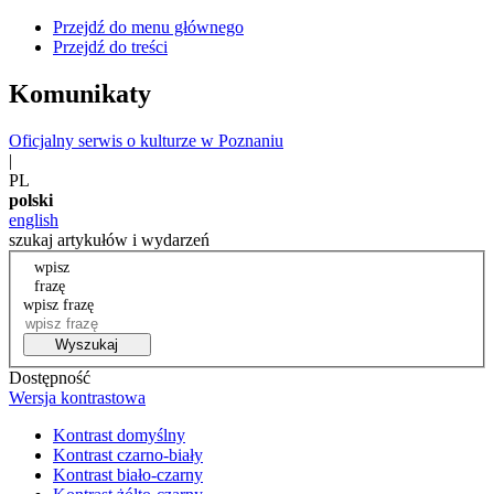
Przejdź do menu głównego
Przejdź do treści
Komunikaty
Oficjalny serwis o kulturze w Poznaniu
|
PL
polski
english
szukaj artykułów i wydarzeń
wpisz
frazę
wpisz frazę
Wyszukaj
Dostępność
Wersja kontrastowa
Kontrast domyślny
Kontrast czarno-biały
Kontrast biało-czarny