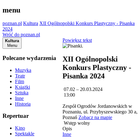
menu
poznan.pl
Kultura
XII Ogólnopolski Konkurs Plastyczny - Pisanka
2024
Wróć do poznan.pl
Powiększ tekst
Kultura
Menu
Polecane wydarzenia
XII Ogólnopolski
Konkurs Plastyczny -
Muzyka
Pisanka 2024
Teatr
Film
Książki
07.02 – 20.03.2024
Sztuka
13:00
Inne
Historia
Zespół Ogrodów Jordanowskich w
Poznaniu, ul. Przybyszewskiego 30 a,
Repertuar
Poznań
Zobacz na mapie
Wstęp wolny
Kino
Opis
Spektakle
Inne