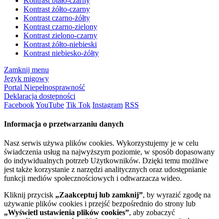
Kontrast biało-czarny
Kontrast żółto-czarny
Kontrast czarno-żółty
Kontrast czarno-zielony
Kontrast zielono-czarny
Kontrast żółto-niebieski
Kontrast niebiesko-żółty
Zamknij menu
Język migowy
Portal Niepełnosprawność
Deklaracja dostępności
Facebook
YouTube
Tik Tok
Instagram
RSS
Informacja o przetwarzaniu danych
Nasz serwis używa plików cookies. Wykorzystujemy je w celu
świadczenia usług na najwyższym poziomie, w sposób dopasowany
do indywidualnych potrzeb Użytkowników. Dzięki temu możliwe
jest także korzystanie z narzędzi analitycznych oraz udostępnianie
funkcji mediów społecznościowych i odtwarzacza wideo.
Kliknij przycisk
„Zaakceptuj lub zamknij”
, by wyrazić zgodę na
używanie plików cookies i przejść bezpośrednio do strony lub
„Wyświetl ustawienia plików cookies”
, aby zobaczyć