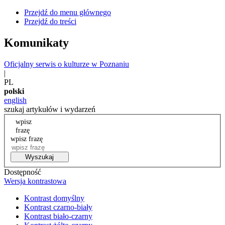
Przejdź do menu głównego
Przejdź do treści
Komunikaty
Oficjalny serwis o kulturze w Poznaniu
|
PL
polski
english
szukaj artykułów i wydarzeń
wpisz
frazę
wpisz frazę
Wyszukaj
Dostępność
Wersja kontrastowa
Kontrast domyślny
Kontrast czarno-biały
Kontrast biało-czarny