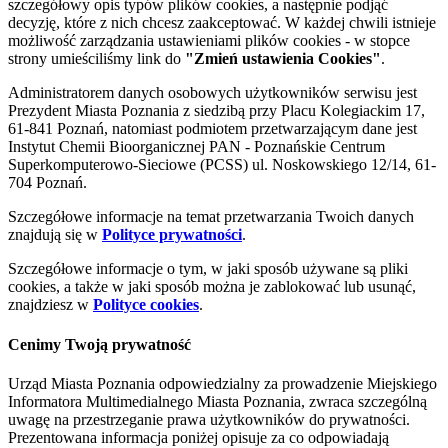
szczegółowy opis typów plików cookies, a następnie podjąć
decyzję, które z nich chcesz zaakceptować. W każdej chwili istnieje
możliwość zarządzania ustawieniami plików cookies - w stopce
strony umieściliśmy link do
"Zmień ustawienia Cookies"
.
Administratorem danych osobowych użytkowników serwisu jest
Prezydent Miasta Poznania z siedzibą przy Placu Kolegiackim 17,
61-841 Poznań, natomiast podmiotem przetwarzającym dane jest
Instytut Chemii Bioorganicznej PAN - Poznańskie Centrum
Superkomputerowo-Sieciowe (PCSS) ul. Noskowskiego 12/14, 61-
704 Poznań.
Szczegółowe informacje na temat przetwarzania Twoich danych
znajdują się w
Polityce prywatności
.
Szczegółowe informacje o tym, w jaki sposób używane są pliki
cookies, a także w jaki sposób można je zablokować lub usunąć,
znajdziesz w
Polityce cookies
.
Cenimy Twoją prywatność
Urząd Miasta Poznania odpowiedzialny za prowadzenie Miejskiego
Informatora Multimedialnego Miasta Poznania, zwraca szczególną
uwagę na przestrzeganie prawa użytkowników do prywatności.
Prezentowana informacja poniżej opisuje za co odpowiadają