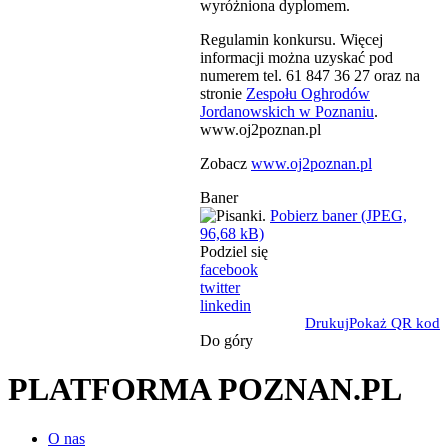
wyróżniona dyplomem.
Regulamin konkursu. Więcej
informacji można uzyskać pod
numerem tel. 61 847 36 27 oraz na
stronie
Zespołu Oghrodów
Jordanowskich w Poznaniu
.
www.oj2poznan.pl
Zobacz
www.oj2poznan.pl
Baner
Pobierz baner (JPEG,
96,68 kB)
Podziel się
facebook
twitter
linkedin
Drukuj
Pokaż QR kod
Do góry
PLATFORMA POZNAN.PL
O nas