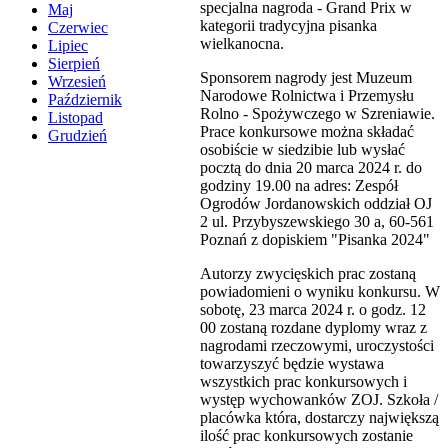
specjalna nagroda - Grand Prix w
Maj
kategorii tradycyjna pisanka
Czerwiec
wielkanocna.
Lipiec
Sierpień
Sponsorem nagrody jest Muzeum
Wrzesień
Narodowe Rolnictwa i Przemysłu
Październik
Rolno - Spożywczego w Szreniawie.
Listopad
Prace konkursowe można składać
Grudzień
osobiście w siedzibie lub wysłać
pocztą do dnia 20 marca 2024 r. do
godziny 19.00 na adres: Zespół
Ogrodów Jordanowskich oddział OJ
2 ul. Przybyszewskiego 30 a, 60-561
Poznań z dopiskiem "Pisanka 2024"
Autorzy zwycięskich prac zostaną
powiadomieni o wyniku konkursu. W
sobotę, 23 marca 2024 r. o godz. 12
00 zostaną rozdane dyplomy wraz z
nagrodami rzeczowymi, uroczystości
towarzyszyć będzie wystawa
wszystkich prac konkursowych i
występ wychowanków ZOJ. Szkoła /
placówka która, dostarczy największą
ilość prac konkursowych zostanie