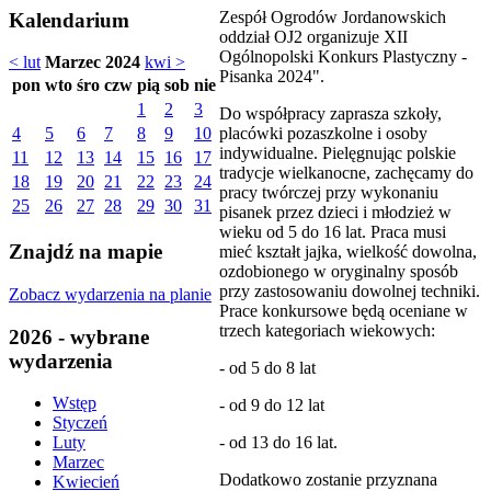
Zespół Ogrodów Jordanowskich
Kalendarium
oddział OJ2 organizuje XII
Ogólnopolski Konkurs Plastyczny -
< lut
Marzec 2024
kwi >
Pisanka 2024".
pon
wto
śro
czw
pią
sob
nie
1
2
3
Do współpracy zaprasza szkoły,
placówki pozaszkolne i osoby
4
5
6
7
8
9
10
indywidualne. Pielęgnując polskie
11
12
13
14
15
16
17
tradycje wielkanocne, zachęcamy do
18
19
20
21
22
23
24
pracy twórczej przy wykonaniu
25
26
27
28
29
30
31
pisanek przez dzieci i młodzież w
wieku od 5 do 16 lat. Praca musi
Znajdź na mapie
mieć kształt jajka, wielkość dowolna,
ozdobionego w oryginalny sposób
przy zastosowaniu dowolnej techniki.
Zobacz wydarzenia na planie
Prace konkursowe będą oceniane w
trzech kategoriach wiekowych:
2026 - wybrane
wydarzenia
- od 5 do 8 lat
Wstęp
- od 9 do 12 lat
Styczeń
- od 13 do 16 lat.
Luty
Marzec
Dodatkowo zostanie przyznana
Kwiecień