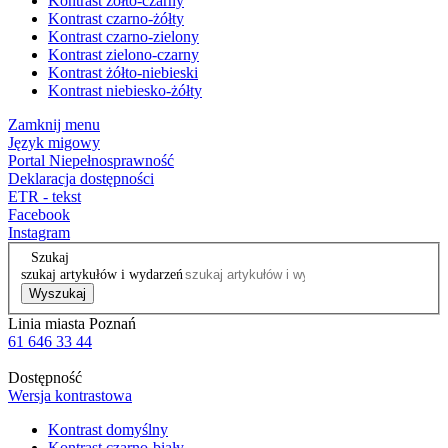
Kontrast żółto-czarny
Kontrast czarno-żółty
Kontrast czarno-zielony
Kontrast zielono-czarny
Kontrast żółto-niebieski
Kontrast niebiesko-żółty
Zamknij menu
Język migowy
Portal Niepełnosprawność
Deklaracja dostępności
ETR - tekst
Facebook
Instagram
Szukaj
szukaj artykułów i wydarzeń
Wyszukaj
Linia miasta Poznań
61 646 33 44
Dostępność
Wersja kontrastowa
Kontrast domyślny
Kontrast czarno-biały