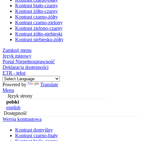
Kontrast biało-czarny
Kontrast żółto-czarny
Kontrast czarno-żółty
Kontrast czarno-zielony
Kontrast zielono-czarny
Kontrast żółto-niebieski
Kontrast niebiesko-żółty
Zamknij menu
Język migowy
Portal Niepełnosprawność
Deklaracja dostępności
ETR - tekst
Powered by
Translate
Menu
Język strony
polski
english
Dostępność
Wersja kontrastowa
Kontrast domyślny
Kontrast czarno-biały