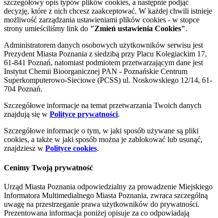
szczegółowy opis typów plików cookies, a następnie podjąć
decyzję, które z nich chcesz zaakceptować. W każdej chwili istnieje
możliwość zarządzania ustawieniami plików cookies - w stopce
strony umieściliśmy link do
"Zmień ustawienia Cookies"
.
Administratorem danych osobowych użytkowników serwisu jest
Prezydent Miasta Poznania z siedzibą przy Placu Kolegiackim 17,
61-841 Poznań, natomiast podmiotem przetwarzającym dane jest
Instytut Chemii Bioorganicznej PAN - Poznańskie Centrum
Superkomputerowo-Sieciowe (PCSS) ul. Noskowskiego 12/14, 61-
704 Poznań.
Szczegółowe informacje na temat przetwarzania Twoich danych
znajdują się w
Polityce prywatności
.
Szczegółowe informacje o tym, w jaki sposób używane są pliki
cookies, a także w jaki sposób można je zablokować lub usunąć,
znajdziesz w
Polityce cookies
.
Cenimy Twoją prywatność
Urząd Miasta Poznania odpowiedzialny za prowadzenie Miejskiego
Informatora Multimedialnego Miasta Poznania, zwraca szczególną
uwagę na przestrzeganie prawa użytkowników do prywatności.
Prezentowana informacja poniżej opisuje za co odpowiadają