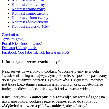
Kontrast biało-czarny
Kontrast żółto-czarny
Kontrast czarno-żółty
Kontrast czarno-zielony
Kontrast zielono-czarny
Kontrast żółto-niebieski
Kontrast niebiesko-żółty
Zamknij menu
Język migowy
Portal Niepełnosprawność
Deklaracja dostępności
Facebook
YouTube
Tik Tok
Instagram
RSS
Informacja o przetwarzaniu danych
Nasz serwis używa plików cookies. Wykorzystujemy je w celu
świadczenia usług na najwyższym poziomie, w sposób dopasowany
do indywidualnych potrzeb Użytkowników. Dzięki temu możliwe
jest także korzystanie z narzędzi analitycznych oraz udostępnianie
funkcji mediów społecznościowych i odtwarzacza wideo.
Kliknij przycisk
„Zaakceptuj lub zamknij”
, by wyrazić zgodę na
używanie plików cookies i przejść bezpośrednio do strony lub
„Wyświetl ustawienia plików cookies”
, aby zobaczyć