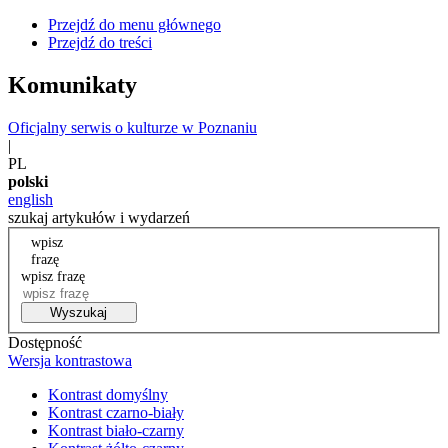
Przejdź do menu głównego
Przejdź do treści
Komunikaty
Oficjalny serwis o kulturze w Poznaniu
|
PL
polski
english
szukaj artykułów i wydarzeń
wpisz
frazę
wpisz frazę
Wyszukaj
Dostępność
Wersja kontrastowa
Kontrast domyślny
Kontrast czarno-biały
Kontrast biało-czarny