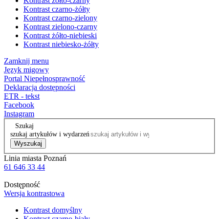
Kontrast żółto-czarny
Kontrast czarno-żółty
Kontrast czarno-zielony
Kontrast zielono-czarny
Kontrast żółto-niebieski
Kontrast niebiesko-żółty
Zamknij menu
Język migowy
Portal Niepełnosprawność
Deklaracja dostępności
ETR - tekst
Facebook
Instagram
Szukaj
szukaj artykułów i wydarzeń
Wyszukaj
Linia miasta Poznań
61 646 33 44
Dostępność
Wersja kontrastowa
Kontrast domyślny
Kontrast czarno-biały