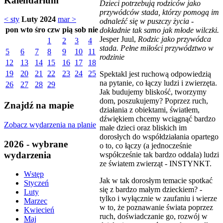
Kalendarium
Dzieci potrzebują rodziców jako
przywódców stada, którzy pomogą im
< sty
Luty 2024
mar >
odnaleźć się w puszczy życia -
pon
wto
śro
czw
pią
sob
nie
dokładnie tak samo jak młode wilczki.
Jesper Juul,
Rodzic jako przywódca
1
2
3
4
stada. Pełne miłości przywództwo w
5
6
7
8
9
10
11
rodzinie
12
13
14
15
16
17
18
19
20
21
22
23
24
25
Spektakl jest ruchową odpowiedzią
na pytanie, co łączy ludzi i zwierzęta.
26
27
28
29
Jak budujemy bliskość, tworzymy
dom, poszukujemy? Poprzez ruch,
Znajdź na mapie
działania z obiektami, światłem,
dźwiękiem chcemy wciągnąć bardzo
Zobacz wydarzenia na planie
małe dzieci oraz bliskich im
dorosłych do współdziałania opartego
2026 - wybrane
o to, co łączy (a jednocześnie
wydarzenia
współcześnie tak bardzo oddala) ludzi
ze światem zwierząt - INSTYNKT.
Wstęp
Jak w tak dorosłym temacie spotkać
Styczeń
się z bardzo małym dzieckiem? -
Luty
tylko i wyłącznie w zaufaniu i wierze
Marzec
w to, że poznawanie świata poprzez
Kwiecień
ruch, doświadczanie go, rozwój w
Maj