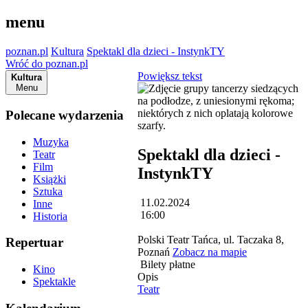
menu
poznan.pl
Kultura
Spektakl dla dzieci - InstynkTY
Wróć do poznan.pl
Powiększ tekst
Kultura
Menu
Polecane wydarzenia
Muzyka
Spektakl dla dzieci -
Teatr
Film
InstynkTY
Książki
Sztuka
11.02.2024
Inne
16:00
Historia
Polski Teatr Tańca, ul. Taczaka 8,
Repertuar
Poznań
Zobacz na mapie
Bilety płatne
Kino
Opis
Spektakle
Teatr