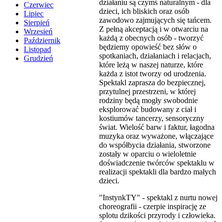
działaniu są czymś naturalnym - dla
Czerwiec
dzieci, ich bliskich oraz osób
Lipiec
zawodowo zajmujących się tańcem.
Sierpień
Z pełną akceptacją i w otwarciu na
Wrzesień
każdą z obecnych osób - tworzyć
Październik
będziemy opowieść bez słów o
Listopad
spotkaniach, działaniach i relacjach,
Grudzień
które leżą w naszej naturze, które
każda z istot tworzy od urodzenia.
Spektakl zaprasza do bezpiecznej,
przytulnej przestrzeni, w której
rodziny będą mogły swobodnie
eksplorować budowany z ciał i
kostiumów tancerzy, sensoryczny
świat. Wielość barw i faktur, łagodna
muzyka oraz wyważone, włączające
do współbycia działania, stworzone
zostały w oparciu o wieloletnie
doświadczenie twórców spektaklu w
realizacji spektakli dla bardzo małych
dzieci.
"InstynkTY" - spektakl z nurtu nowej
choreografii - czerpie inspirację ze
splotu dzikości przyrody i człowieka.