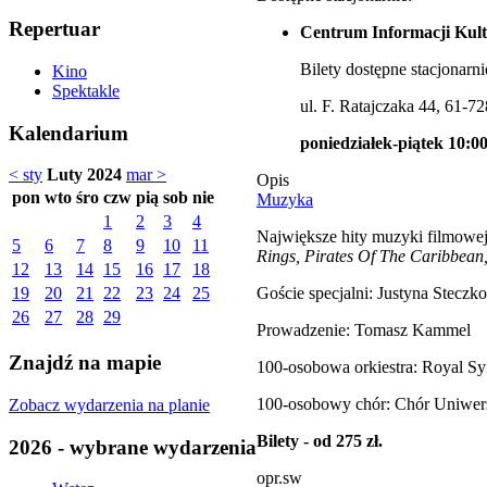
Repertuar
Centrum Informacji Kult
Bilety dostępne stacjonarni
Kino
Spektakle
ul. F. Ratajczaka 44, 61-7
Kalendarium
poniedziałek-piątek 10:00
< sty
Luty 2024
mar >
Opis
pon
wto
śro
czw
pią
sob
nie
Muzyka
1
2
3
4
Największe hity muzyki filmowej
5
6
7
8
9
10
11
Rings, Pirates Of The Caribbean
12
13
14
15
16
17
18
Goście specjalni: Justyna Steczk
19
20
21
22
23
24
25
26
27
28
29
Prowadzenie: Tomasz Kammel
Znajdź na mapie
100-osobowa orkiestra: Royal Sy
100-osobowy chór: Chór Uniwe
Zobacz wydarzenia na planie
Bilety - od 275 zł.
2026 - wybrane wydarzenia
opr.sw