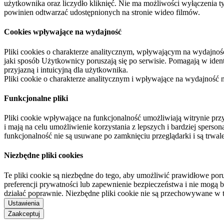
użytkownika oraz liczydło kliknięć. Nie ma możliwości wyłączenia t
powinien odtwarzać udostępnionych na stronie wideo filmów.
Cookies wpływające na wydajność
Pliki cookies o charakterze analitycznym, wpływającym na wydajność zb
jaki sposób Użytkownicy poruszają się po serwisie. Pomagają w ide
przyjazną i intuicyjną dla użytkownika.
Pliki cookie o charakterze analitycznym i wpływające na wydajność
Funkcjonalne pliki
Pliki cookie wpływające na funkcjonalność umożliwiają witrynie p
i mają na celu umożliwienie korzystania z lepszych i bardziej sperso
funkcjonalność nie są usuwane po zamknięciu przeglądarki i są trw
Niezbędne pliki cookies
Te pliki cookie są niezbędne do tego, aby umożliwić prawidłowe poru
preferencji prywatności lub zapewnienie bezpieczeństwa i nie mogą b
działać poprawnie. Niezbędne pliki cookie nie są przechowywane w 
Ustawienia
Zaakceptuj