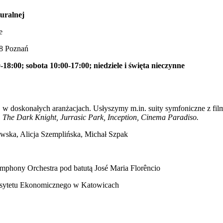
uralnej
e
28 Poznań
-18:00; sobota 10:00-17:00; niedziele i święta nieczynne
 w doskonałych aranżacjach. Usłyszymy m.in. suity symfoniczne z fi
, The Dark Knight, Jurrasic Park, Inception, Cinema Paradiso.
owska, Alicja Szemplińska, Michał Szpak
mphony Orchestra pod batutą José Maria Florêncio
rsytetu Ekonomicznego w Katowicach