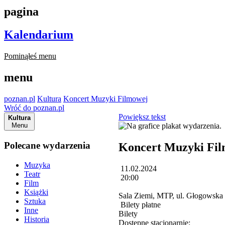
pagina
Kalendarium
Pominąłeś menu
menu
poznan.pl
Kultura
Koncert Muzyki Filmowej
Wróć do poznan.pl
Powiększ tekst
Kultura
Menu
Polecane wydarzenia
Koncert Muzyki Fi
Muzyka
11.02.2024
Teatr
20:00
Film
Książki
Sala Ziemi, MTP, ul. Głogowska
Sztuka
Bilety płatne
Inne
Bilety
Historia
Dostępne stacjonarnie: