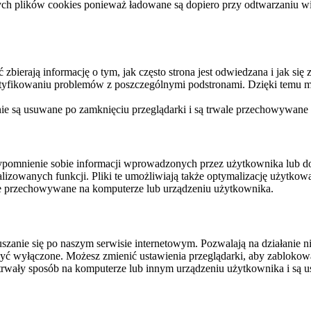
ych plików cookies ponieważ ładowane są dopiero przy odtwarzaniu wid
ierają informację o tym, jak często strona jest odwiedzana i jak się z 
ntyfikowaniu problemów z poszczególnymi podstronami. Dzięki temu mo
 nie są usuwane po zamknięciu przeglądarki i są trwale przechowywane
rzypomnienie sobie informacji wprowadzonych przez użytkownika lub 
nalizowanych funkcji. Pliki te umożliwiają także optymalizację użytko
ale przechowywane na komputerze lub urządzeniu użytkownika.
szanie się po naszym serwisie internetowym. Pozwalają na działanie ni
yć wyłączone. Możesz zmienić ustawienia przeglądarki, aby zablokować
trwały sposób na komputerze lub innym urządzeniu użytkownika i są u