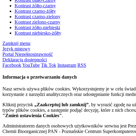
Kontrast biało-czarny
Kontrast żółto-czarny
Kontrast czarno-żółty
Kontrast czarno-zielony
Kontrast zielono-czarny
Kontrast żółto-niebieski
Kontrast niebiesko-żółty
Zamknij menu
Język migowy
Portal Niepełnosprawność
Deklaracja dostępności
Facebook
YouTube
Tik Tok
Instagram
RSS
Informacja o przetwarzaniu danych
Nasz serwis używa plików cookies. Wykorzystujemy je w celu świa
korzystanie z narzędzi analitycznych oraz udostępnianie funkcji me
Kliknij przycisk
„Zaakceptuj lub zamknij”
, by wyrazić zgodę na u
typów plików cookies, a następnie podjąć decyzję, które z nich chce
"Zmień ustawienia Cookies"
.
Administratorem danych osobowych użytkowników serwisu jest Prezyd
Chemii Bioorganicznej PAN - Poznańskie Centrum Superkomputerow