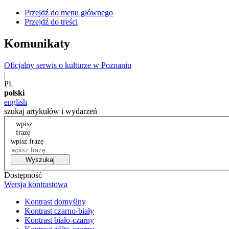
Przejdź do menu głównego
Przejdź do treści
Komunikaty
Oficjalny serwis o kulturze w Poznaniu
|
PL
polski
english
szukaj artykułów i wydarzeń
wpisz
frazę
wpisz frazę
Wyszukaj
Dostępność
Wersja kontrastowa
Kontrast domyślny
Kontrast czarno-biały
Kontrast biało-czarny