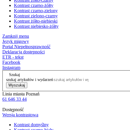
Kontrast żółto-czarny
Kontrast czarno-żółty
Kontrast czarno-zielony
Kontrast zielono-czarny
Kontrast żółto-niebieski
Kontrast niebiesko-żółty
Zamknij menu
Język migowy
Portal Niepełnosprawność
Deklaracja dostępności
ETR - tekst
Facebook
Instagram
Szukaj
szukaj artykułów i wydarzeń
Wyszukaj
Linia miasta Poznań
61 646 33 44
Dostępność
Wersja kontrastowa
Kontrast domyślny
Kontrast czarno-biały