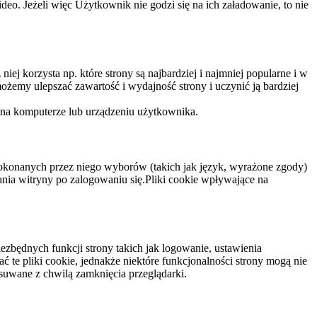
eo. Jeżeli więc Użytkownik nie godzi się na ich załadowanie, to nie
niej korzysta np. które strony są najbardziej i najmniej popularne i w
żemy ulepszać zawartość i wydajność strony i uczynić ją bardziej
 na komputerze lub urządzeniu użytkownika.
dokonanych przez niego wyborów (takich jak język, wyrażone zgody)
wania witryny po zalogowaniu się.Pliki cookie wpływające na
ezbędnych funkcji strony takich jak logowanie, ustawienia
 te pliki cookie, jednakże niektóre funkcjonalności strony mogą nie
suwane z chwilą zamknięcia przeglądarki.