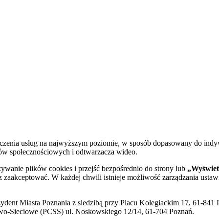
dczenia usług na najwyższym poziomie, w sposób dopasowany do indy
diów społecznościowych i odtwarzacza wideo.
żywanie plików cookies i przejść bezpośrednio do strony lub
„Wyświetl
sz zaakceptować. W każdej chwili istnieje możliwość zarządzania ustaw
ent Miasta Poznania z siedzibą przy Placu Kolegiackim 17, 61-841 P
o-Sieciowe (PCSS) ul. Noskowskiego 12/14, 61-704 Poznań.