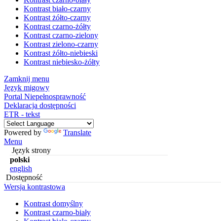
Kontrast biało-czarny
Kontrast żółto-czarny
Kontrast czarno-żółty
Kontrast czarno-zielony
Kontrast zielono-czarny
Kontrast żółto-niebieski
Kontrast niebiesko-żółty
Zamknij menu
Język migowy
Portal Niepełnosprawność
Deklaracja dostępności
ETR - tekst
Powered by
Translate
Menu
Język strony
polski
english
Dostępność
Wersja kontrastowa
Kontrast domyślny
Kontrast czarno-biały