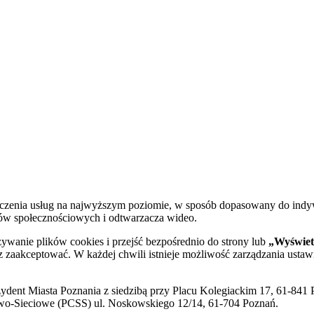
dczenia usług na najwyższym poziomie, w sposób dopasowany do indy
diów społecznościowych i odtwarzacza wideo.
żywanie plików cookies i przejść bezpośrednio do strony lub
„Wyświetl
sz zaakceptować. W każdej chwili istnieje możliwość zarządzania ustaw
ent Miasta Poznania z siedzibą przy Placu Kolegiackim 17, 61-841 P
o-Sieciowe (PCSS) ul. Noskowskiego 12/14, 61-704 Poznań.