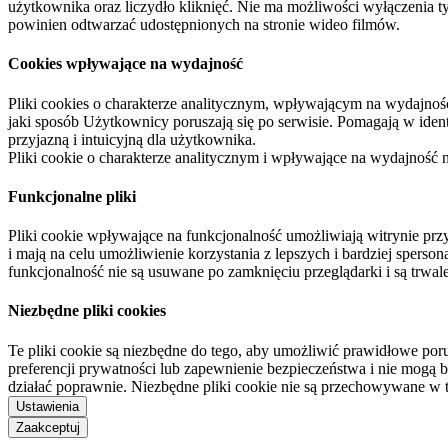
użytkownika oraz liczydło kliknięć. Nie ma możliwości wyłączenia t
powinien odtwarzać udostępnionych na stronie wideo filmów.
Cookies wpływające na wydajność
Pliki cookies o charakterze analitycznym, wpływającym na wydajność zb
jaki sposób Użytkownicy poruszają się po serwisie. Pomagają w ide
przyjazną i intuicyjną dla użytkownika.
Pliki cookie o charakterze analitycznym i wpływające na wydajność
Funkcjonalne pliki
Pliki cookie wpływające na funkcjonalność umożliwiają witrynie p
i mają na celu umożliwienie korzystania z lepszych i bardziej sperso
funkcjonalność nie są usuwane po zamknięciu przeglądarki i są trw
Niezbędne pliki cookies
Te pliki cookie są niezbędne do tego, aby umożliwić prawidłowe poru
preferencji prywatności lub zapewnienie bezpieczeństwa i nie mogą b
działać poprawnie. Niezbędne pliki cookie nie są przechowywane w 
Ustawienia
Zaakceptuj