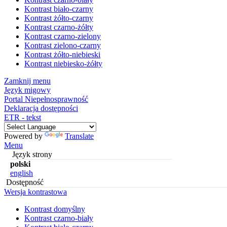
Kontrast biało-czarny
Kontrast żółto-czarny
Kontrast czarno-żółty
Kontrast czarno-zielony
Kontrast zielono-czarny
Kontrast żółto-niebieski
Kontrast niebiesko-żółty
Zamknij menu
Język migowy
Portal Niepełnosprawność
Deklaracja dostępności
ETR - tekst
Powered by
Translate
Menu
Język strony
polski
english
Dostępność
Wersja kontrastowa
Kontrast domyślny
Kontrast czarno-biały