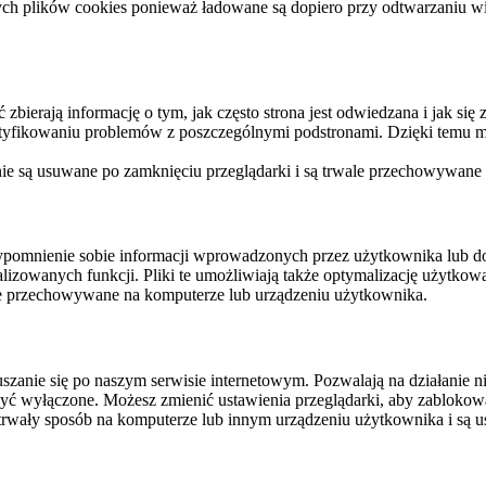
ych plików cookies ponieważ ładowane są dopiero przy odtwarzaniu wid
ierają informację o tym, jak często strona jest odwiedzana i jak się z 
ntyfikowaniu problemów z poszczególnymi podstronami. Dzięki temu mo
 nie są usuwane po zamknięciu przeglądarki i są trwale przechowywane
rzypomnienie sobie informacji wprowadzonych przez użytkownika lub 
nalizowanych funkcji. Pliki te umożliwiają także optymalizację użytko
ale przechowywane na komputerze lub urządzeniu użytkownika.
szanie się po naszym serwisie internetowym. Pozwalają na działanie ni
yć wyłączone. Możesz zmienić ustawienia przeglądarki, aby zablokować
trwały sposób na komputerze lub innym urządzeniu użytkownika i są u