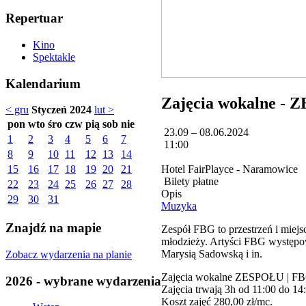
Repertuar
Kino
Spektakle
Kalendarium
Zajęcia wokalne - 
< gru
Styczeń 2024
lut >
pon
wto
śro
czw
pią
sob
nie
23.09 – 08.06.2024
1
2
3
4
5
6
7
11:00
8
9
10
11
12
13
14
Hotel FairPlayce - Naramowice
15
16
17
18
19
20
21
Bilety płatne
22
23
24
25
26
27
28
Opis
29
30
31
Muzyka
Znajdź na mapie
Zespół FBG to przestrzeń i miejs
młodzieży. Artyści FBG występo
Marysią Sadowską i in.
Zobacz wydarzenia na planie
Zajęcia wokalne ZESPOŁU | FBG
2026 - wybrane wydarzenia
Zajęcia trwają 3h od 11:00 do 14
Koszt zajęć 280,00 zł/mc.