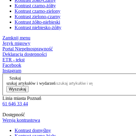
Kontrast żółto-czarny
Kontrast czarno-żółty
Kontrast czarno-zielony
Kontrast zielono-czarny
Kontrast żółto-niebieski
Kontrast niebiesko-żółty
Zamknij menu
Język migowy
Portal Niepełnosprawność
Deklaracja dostępności
ETR - tekst
Facebook
Instagram
Szukaj
szukaj artykułów i wydarzeń
Wyszukaj
Linia miasta Poznań
61 646 33 44
Dostępność
Wersja kontrastowa
Kontrast domyślny
Kontrast czarno-biały