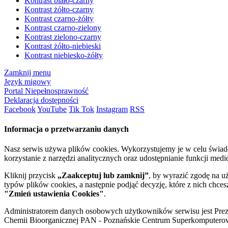
Kontrast biało-czarny
Kontrast żółto-czarny
Kontrast czarno-żółty
Kontrast czarno-zielony
Kontrast zielono-czarny
Kontrast żółto-niebieski
Kontrast niebiesko-żółty
Zamknij menu
Język migowy
Portal Niepełnosprawność
Deklaracja dostępności
Facebook
YouTube
Tik Tok
Instagram
RSS
Informacja o przetwarzaniu danych
Nasz serwis używa plików cookies. Wykorzystujemy je w celu świa
korzystanie z narzędzi analitycznych oraz udostępnianie funkcji me
Kliknij przycisk
„Zaakceptuj lub zamknij”
, by wyrazić zgodę na u
typów plików cookies, a następnie podjąć decyzję, które z nich chce
"Zmień ustawienia Cookies"
.
Administratorem danych osobowych użytkowników serwisu jest Prezyd
Chemii Bioorganicznej PAN - Poznańskie Centrum Superkomputerow