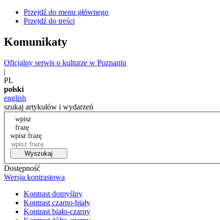
Przejdź do menu głównego
Przejdź do treści
Komunikaty
Oficjalny serwis o kulturze w Poznaniu
|
PL
polski
english
szukaj artykułów i wydarzeń
wpisz
frazę
wpisz frazę
Wyszukaj
Dostępność
Wersja kontrastowa
Kontrast domyślny
Kontrast czarno-biały
Kontrast biało-czarny