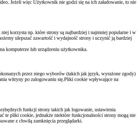
eo. Jeżeli więc Użytkownik nie godzi się na ich załadowanie, to nie
niej korzysta np. które strony są najbardziej i najmniej popularne i w
żemy ulepszać zawartość i wydajność strony i uczynić ją bardziej
 na komputerze lub urządzeniu użytkownika.
dokonanych przez niego wyborów (takich jak język, wyrażone zgody)
wania witryny po zalogowaniu się.Pliki cookie wpływające na
ezbędnych funkcji strony takich jak logowanie, ustawienia
 te pliki cookie, jednakże niektóre funkcjonalności strony mogą nie
suwane z chwilą zamknięcia przeglądarki.