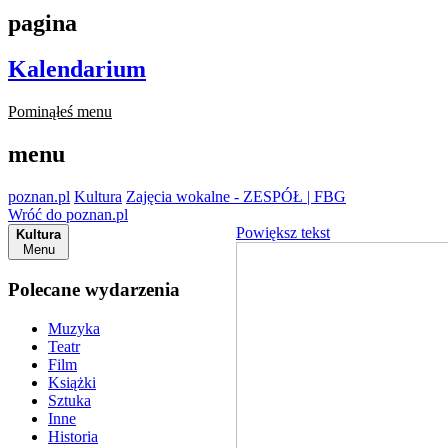
pagina
Kalendarium
Pominąłeś menu
menu
poznan.pl
Kultura
Zajęcia wokalne - ZESPÓŁ | FBG
Wróć do poznan.pl
Powiększ tekst
Kultura
Menu
Polecane wydarzenia
Muzyka
Teatr
Film
Książki
Sztuka
Inne
Historia