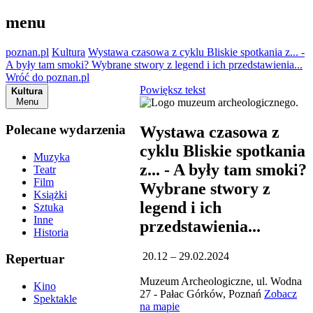
menu
poznan.pl
Kultura
Wystawa czasowa z cyklu Bliskie spotkania z... -
A były tam smoki? Wybrane stwory z legend i ich przedstawienia...
Wróć do poznan.pl
Powiększ tekst
Kultura
Menu
Polecane wydarzenia
Wystawa czasowa z
cyklu Bliskie spotkania
Muzyka
z... - A były tam smoki?
Teatr
Film
Wybrane stwory z
Książki
legend i ich
Sztuka
Inne
przedstawienia...
Historia
20.12 – 29.02.2024
Repertuar
Muzeum Archeologiczne, ul. Wodna
Kino
27 - Pałac Górków, Poznań
Zobacz
Spektakle
na mapie