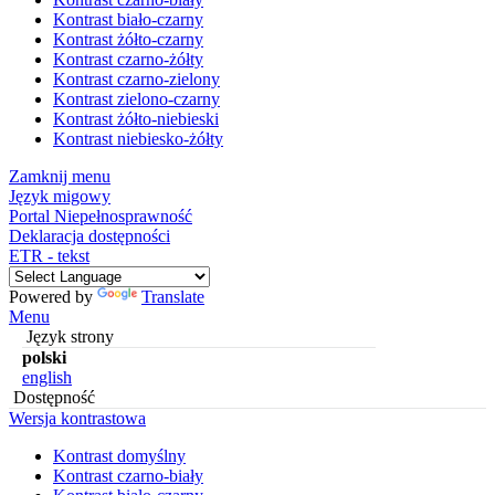
Kontrast biało-czarny
Kontrast żółto-czarny
Kontrast czarno-żółty
Kontrast czarno-zielony
Kontrast zielono-czarny
Kontrast żółto-niebieski
Kontrast niebiesko-żółty
Zamknij menu
Język migowy
Portal Niepełnosprawność
Deklaracja dostępności
ETR - tekst
Powered by
Translate
Menu
Język strony
polski
english
Dostępność
Wersja kontrastowa
Kontrast domyślny
Kontrast czarno-biały