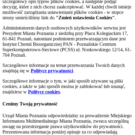
szczegółowy opis typów plików cookies, a następnie podjąć
decyzję, które z nich chcesz zaakceptować. W każdej chwili istnieje
możliwość zarządzania ustawieniami plików cookies - w stopce
strony umieściliśmy link do
"Zmień ustawienia Cookies"
.
Administratorem danych osobowych użytkowników serwisu jest
Prezydent Miasta Poznania z siedzibą przy Placu Kolegiackim 17,
61-841 Poznań, natomiast podmiotem przetwarzającym dane jest
Instytut Chemii Bioorganicznej PAN - Poznańskie Centrum
Superkomputerowo-Sieciowe (PCSS) ul. Noskowskiego 12/14, 61-
704 Poznań.
Szczegółowe informacje na temat przetwarzania Twoich danych
znajdują się w
Polityce prywatności
.
Szczegółowe informacje o tym, w jaki sposób używane są pliki
cookies, a także w jaki sposób można je zablokować lub usunąć,
znajdziesz w
Polityce cookies
.
Cenimy Twoją prywatność
Urząd Miasta Poznania odpowiedzialny za prowadzenie Miejskiego
Informatora Multimedialnego Miasta Poznania, zwraca szczególną
uwagę na przestrzeganie prawa użytkowników do prywatności.
Prezentowana informacja poniżej opisuje za co odpowiadają