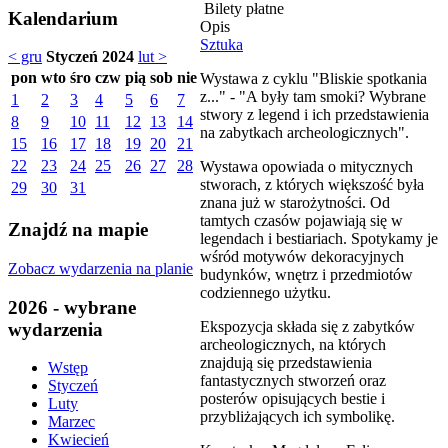
Bilety płatne
Kalendarium
Opis
Sztuka
< gru
Styczeń 2024
lut >
pon
wto
śro
czw
pią
sob
nie
Wystawa z cyklu "Bliskie spotkania
z..." - "A były tam smoki? Wybrane
1
2
3
4
5
6
7
stwory z legend i ich przedstawienia
8
9
10
11
12
13
14
na zabytkach archeologicznych".
15
16
17
18
19
20
21
22
23
24
25
26
27
28
Wystawa opowiada o mitycznych
stworach, z których większość była
29
30
31
znana już w starożytności. Od
tamtych czasów pojawiają się w
Znajdź na mapie
legendach i bestiariach. Spotykamy je
wśród motywów dekoracyjnych
Zobacz wydarzenia na planie
budynków, wnętrz i przedmiotów
codziennego użytku.
2026 - wybrane
Ekspozycja składa się z zabytków
wydarzenia
archeologicznych, na których
znajdują się przedstawienia
Wstęp
fantastycznych stworzeń oraz
Styczeń
posterów opisujących bestie i
Luty
przybliżających ich symbolikę.
Marzec
Kwiecień