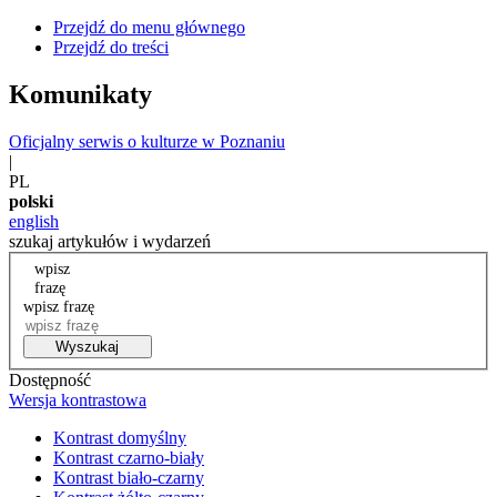
Przejdź do menu głównego
Przejdź do treści
Komunikaty
Oficjalny serwis o kulturze w Poznaniu
|
PL
polski
english
szukaj artykułów i wydarzeń
wpisz
frazę
wpisz frazę
Wyszukaj
Dostępność
Wersja kontrastowa
Kontrast domyślny
Kontrast czarno-biały
Kontrast biało-czarny