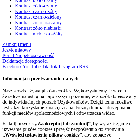
Kontrast biało-czarny
Kontrast żółto-czarny
Kontrast czarno-żółty
Kontrast czarno-zielony
Kontrast zielono-czarny
Kontrast żółto-niebieski
Kontrast niebiesko-żółty
Zamknij menu
Język migowy
Portal Niepełnosprawność
Deklaracja dostępności
Facebook
YouTube
Tik Tok
Instagram
RSS
Informacja o przetwarzaniu danych
Nasz serwis używa plików cookies. Wykorzystujemy je w celu
świadczenia usług na najwyższym poziomie, w sposób dopasowany
do indywidualnych potrzeb Użytkowników. Dzięki temu możliwe
jest także korzystanie z narzędzi analitycznych oraz udostępnianie
funkcji mediów społecznościowych i odtwarzacza wideo.
Kliknij przycisk
„Zaakceptuj lub zamknij”
, by wyrazić zgodę na
używanie plików cookies i przejść bezpośrednio do strony lub
„Wyświetl ustawienia plików cookies”
, aby zobaczyć