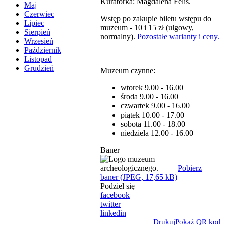
Kuratorka: Magdalena Felis.
Maj
Czerwiec
Wstęp po zakupie biletu wstępu do
Lipiec
muzeum - 10 i 15 zł (ulgowy,
Sierpień
normalny).
Pozostałe warianty i ceny.
Wrzesień
Październik
_______
Listopad
Grudzień
Muzeum czynne:
wtorek 9.00 - 16.00
środa 9.00 - 16.00
czwartek 9.00 - 16.00
piątek 10.00 - 17.00
sobota 11.00 - 18.00
niedziela 12.00 - 16.00
Baner
Pobierz
baner (JPEG, 17,65 kB)
Podziel się
facebook
twitter
linkedin
Drukuj
Pokaż QR kod