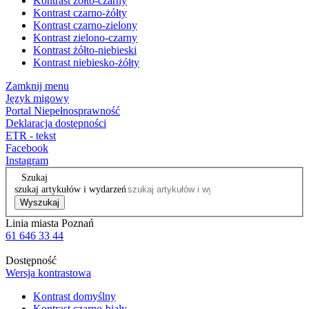
Kontrast żółto-czarny
Kontrast czarno-żółty
Kontrast czarno-zielony
Kontrast zielono-czarny
Kontrast żółto-niebieski
Kontrast niebiesko-żółty
Zamknij menu
Język migowy
Portal Niepełnosprawność
Deklaracja dostępności
ETR - tekst
Facebook
Instagram
Szukaj
szukaj artykułów i wydarzeń
Wyszukaj
Linia miasta Poznań
61 646 33 44
Dostępność
Wersja kontrastowa
Kontrast domyślny
Kontrast czarno-biały