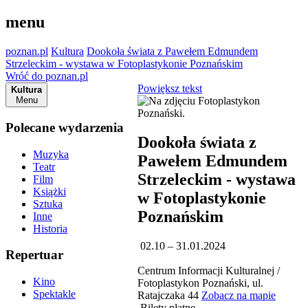
menu
poznan.pl
Kultura
Dookoła świata z Pawełem Edmundem
Strzeleckim - wystawa w Fotoplastykonie Poznańskim
Wróć do poznan.pl
Powiększ tekst
Kultura
Menu
Polecane wydarzenia
Dookoła świata z
Muzyka
Pawełem Edmundem
Teatr
Strzeleckim - wystawa
Film
Książki
w Fotoplastykonie
Sztuka
Poznańskim
Inne
Historia
02.10 – 31.01.2024
Repertuar
Centrum Informacji Kulturalnej /
Kino
Fotoplastykon Poznański, ul.
Spektakle
Ratajczaka 44
Zobacz na mapie
Bilety płatne