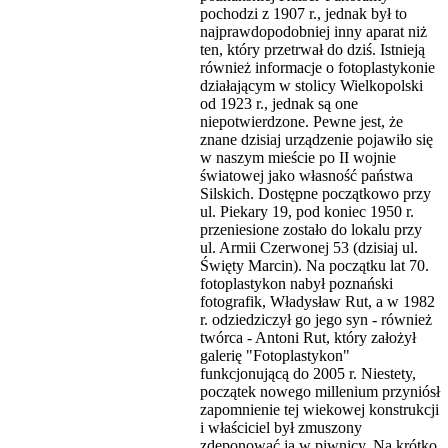
pochodzi z 1907 r., jednak był to
najprawdopodobniej inny aparat niż
ten, który przetrwał do dziś. Istnieją
również informacje o fotoplastykonie
działającym w stolicy Wielkopolski
od 1923 r., jednak są one
niepotwierdzone. Pewne jest, że
znane dzisiaj urządzenie pojawiło się
w naszym mieście po II wojnie
światowej jako własność państwa
Silskich. Dostępne początkowo przy
ul. Piekary 19, pod koniec 1950 r.
przeniesione zostało do lokalu przy
ul. Armii Czerwonej 53 (dzisiaj ul.
Święty Marcin). Na początku lat 70.
fotoplastykon nabył poznański
fotografik, Władysław Rut, a w 1982
r. odziedziczył go jego syn - również
twórca - Antoni Rut, który założył
galerię "Fotoplastykon"
funkcjonującą do 2005 r. Niestety,
początek nowego millenium przyniósł
zapomnienie tej wiekowej konstrukcji
i właściciel był zmuszony
zdeponować ją w piwnicy. Na krótko