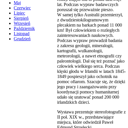
Maj
lat. Podczas wypraw badawczych
Czerwiec
poruszał się przeważnie pieszo.
Lipiec
W samej tylko Australii przemierzył,
Sierpień
z dwudziestokilogramowym
Wrzesień
plecakiem na barkach ponad 11 000
Październik
km! Był człowiekiem o rozległych
Listopad
zainteresowaniach naukowych.
Grudzień
Podczas wypraw prowadził badania
z zakresu geologii, mineralogii,
kartografii, wulkanologii,
meteorologii, a nawet etnografii czy
paleontologii. Dał się też poznać jako
człowiek wielkiego serca. Podczas
klęski głodu w Irlandii w latach 1845-
1849 pospieszył jako ochotnik na
pomoc ofiarom. Szacuje się, że dzięki
jego pracy i zaangażowaniu przy
koordynacji pomocy humanitarnej
udało się uratować ponad 200 000
irlandzkich dzieci.
Wystawa prezentuje stereofotografie z
II poł. XIX w., przedstawiające
miejsca, które odwiedził Paweł
Edmund Strzelecki.