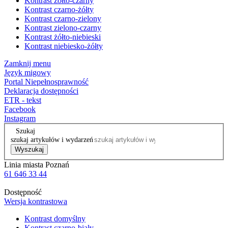
Kontrast żółto-czarny
Kontrast czarno-żółty
Kontrast czarno-zielony
Kontrast zielono-czarny
Kontrast żółto-niebieski
Kontrast niebiesko-żółty
Zamknij menu
Język migowy
Portal Niepełnosprawność
Deklaracja dostępności
ETR - tekst
Facebook
Instagram
Szukaj
szukaj artykułów i wydarzeń
Wyszukaj
Linia miasta Poznań
61 646 33 44
Dostępność
Wersja kontrastowa
Kontrast domyślny
Kontrast czarno-biały