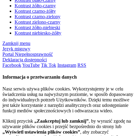
Kontrast biało-czarny
Kontrast żółto-czarny
Kontrast czarno-żółty
Kontrast czarno-zielony
Kontrast zielono-czarny
Kontrast żółto-niebieski
Kontrast niebiesko-żółty
Zamknij menu
Język migowy
Portal Niepełnosprawność
Deklaracja dostępności
Facebook
YouTube
Tik Tok
Instagram
RSS
Informacja o przetwarzaniu danych
Nasz serwis używa plików cookies. Wykorzystujemy je w celu
świadczenia usług na najwyższym poziomie, w sposób dopasowany
do indywidualnych potrzeb Użytkowników. Dzięki temu możliwe
jest także korzystanie z narzędzi analitycznych oraz udostępnianie
funkcji mediów społecznościowych i odtwarzacza wideo.
Kliknij przycisk
„Zaakceptuj lub zamknij”
, by wyrazić zgodę na
używanie plików cookies i przejść bezpośrednio do strony lub
„Wyświetl ustawienia plików cookies”
, aby zobaczyć