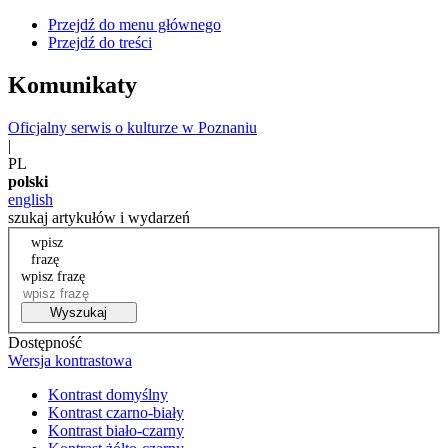
Przejdź do menu głównego
Przejdź do treści
Komunikaty
Oficjalny serwis o kulturze w Poznaniu
|
PL
polski
english
szukaj artykułów i wydarzeń
wpisz
frazę
wpisz frazę
Wyszukaj
Dostępność
Wersja kontrastowa
Kontrast domyślny
Kontrast czarno-biały
Kontrast biało-czarny