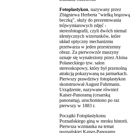
Fotoplastykon
, nazywany przez
Zbigniewa Herberta "wielką brązową
beczką", służy do prezentowania
trójwymiarowych zdjęć -
stereofotografii, czyli dwóch niemal
identycznych wizerunków, które
układ optyczny mechanizmu
przetwarza w jeden przestrzenny
obraz. Za pierwowzór maszyny
uznaje się wynaleziony przez Aloisa
Polaneckiego tzw. salon
stereoskopowy, który był przenośną
atrakcją pokazywaną na jarmarkach.
Pierwszy prawdziwy fotoplastykon
skonstruował August Fuhrmann.
Urządzenie, nazywane również
Kaiser-Panoramą (cesarską
panoramą), uruchomiono po raz
pierwszy w 1883 r.
Początki Fotoplastykonu
Poznańskiego giną w mroku historii.
Pierwsza wzmianka na temat
poznańskiej Kaiser-Panoramy