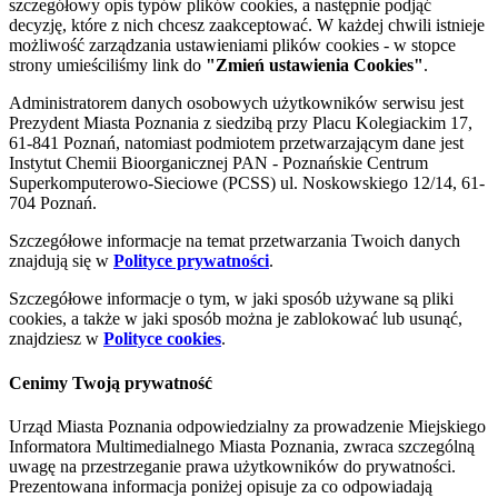
szczegółowy opis typów plików cookies, a następnie podjąć
decyzję, które z nich chcesz zaakceptować. W każdej chwili istnieje
możliwość zarządzania ustawieniami plików cookies - w stopce
strony umieściliśmy link do
"Zmień ustawienia Cookies"
.
Administratorem danych osobowych użytkowników serwisu jest
Prezydent Miasta Poznania z siedzibą przy Placu Kolegiackim 17,
61-841 Poznań, natomiast podmiotem przetwarzającym dane jest
Instytut Chemii Bioorganicznej PAN - Poznańskie Centrum
Superkomputerowo-Sieciowe (PCSS) ul. Noskowskiego 12/14, 61-
704 Poznań.
Szczegółowe informacje na temat przetwarzania Twoich danych
znajdują się w
Polityce prywatności
.
Szczegółowe informacje o tym, w jaki sposób używane są pliki
cookies, a także w jaki sposób można je zablokować lub usunąć,
znajdziesz w
Polityce cookies
.
Cenimy Twoją prywatność
Urząd Miasta Poznania odpowiedzialny za prowadzenie Miejskiego
Informatora Multimedialnego Miasta Poznania, zwraca szczególną
uwagę na przestrzeganie prawa użytkowników do prywatności.
Prezentowana informacja poniżej opisuje za co odpowiadają