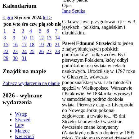
Kalendarium
Opis
Inne
Sztuka
< gru
Styczeń 2024
lut >
Cała wystawa przygotowana jest w 3
pon
wto
śro
czw
pią
sob
nie
językach - polskim, angielskim i
1
2
3
4
5
6
7
ukraińskim.
8
9
10
11
12
13
14
Paweł Edmund Strzelecki
to jeden
15
16
17
18
19
20
21
z najwybitniejszych polskich
22
23
24
25
26
27
28
podróżników i odkrywców. Był
29
30
31
pierwszym Polakiem, który odbył
podróż dookoła świata w celach
Znajdź na mapie
naukowych. Urodził się w 1797 roku
w Głuszynie, wówczas
podpoznańskiej wsi. Lata młodości
Zobacz wydarzenia na planie
spędził w Wielkopolsce, Warszawie
i Krakowie. W 1834 roku wyruszył
2026 - wybrane
w samodzielną podróż dookoła
wydarzenia
świata. Pierwszy etap - z Liverpoolu
do Nowego Jorku pokonał
Wstęp
żaglowcem, a trwało to... 45 dni!
Styczeń
Strzelecki odwiedził wszystkie
Luty
ówcześnie znane kontynenty
Marzec
(Antarktydę odkryto dopiero w 1895
Kwiecień
roku). Zajęło mu to ponad dziewięć