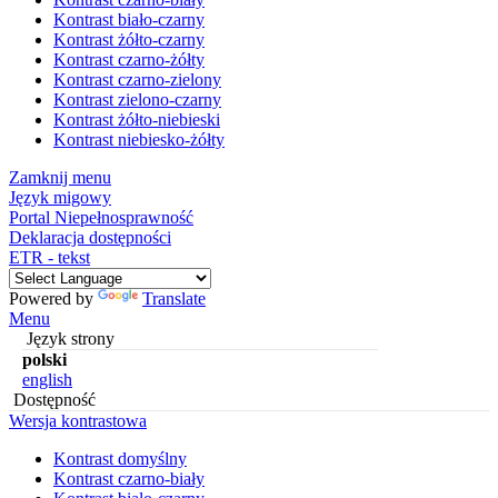
Kontrast biało-czarny
Kontrast żółto-czarny
Kontrast czarno-żółty
Kontrast czarno-zielony
Kontrast zielono-czarny
Kontrast żółto-niebieski
Kontrast niebiesko-żółty
Zamknij menu
Język migowy
Portal Niepełnosprawność
Deklaracja dostępności
ETR - tekst
Powered by
Translate
Menu
Język strony
polski
english
Dostępność
Wersja kontrastowa
Kontrast domyślny
Kontrast czarno-biały