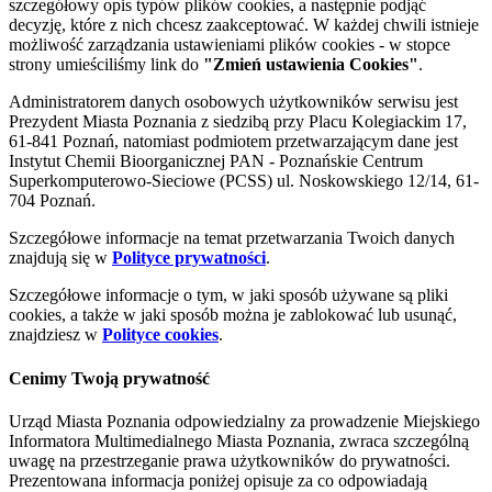
szczegółowy opis typów plików cookies, a następnie podjąć
decyzję, które z nich chcesz zaakceptować. W każdej chwili istnieje
możliwość zarządzania ustawieniami plików cookies - w stopce
strony umieściliśmy link do
"Zmień ustawienia Cookies"
.
Administratorem danych osobowych użytkowników serwisu jest
Prezydent Miasta Poznania z siedzibą przy Placu Kolegiackim 17,
61-841 Poznań, natomiast podmiotem przetwarzającym dane jest
Instytut Chemii Bioorganicznej PAN - Poznańskie Centrum
Superkomputerowo-Sieciowe (PCSS) ul. Noskowskiego 12/14, 61-
704 Poznań.
Szczegółowe informacje na temat przetwarzania Twoich danych
znajdują się w
Polityce prywatności
.
Szczegółowe informacje o tym, w jaki sposób używane są pliki
cookies, a także w jaki sposób można je zablokować lub usunąć,
znajdziesz w
Polityce cookies
.
Cenimy Twoją prywatność
Urząd Miasta Poznania odpowiedzialny za prowadzenie Miejskiego
Informatora Multimedialnego Miasta Poznania, zwraca szczególną
uwagę na przestrzeganie prawa użytkowników do prywatności.
Prezentowana informacja poniżej opisuje za co odpowiadają