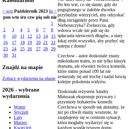
Kalendarium
Bo kto wie, co się stanie, gdy do
pogrążonego w żałobie dworku
< wrz
Październik 2023
lis >
przybędzie wierzyciel, aby odzyskać
pon
wto
śro
czw
pią
sob
nie
dług zaciągnięty przez Pana
1
Nieboszczyka? Zwłaszcza, gdy
2
3
4
5
6
7
8
wdowa wcale nie pali się do
spłacania nieswoich długów, a stary
9
10
11
12
13
14
15
lokaj zrobi wszystko, aby pozbyć się
16
17
18
19
20
21
22
natręta z domu!
23
24
25
26
27
28
29
30
31
Czechow - autor doskonale znany
miłośnikom teatru, to nie tylko klasyk
dramatu, ale również twórca komedii,
Znajdź na mapie
które mimo ponad 100 lat nie
zestarzały się ani trochę i nadal bawią
Zobacz wydarzenia na planie
kolejne pokolenia widzów.
2026 - wybrane
Doskonała reżyseria Sandry
wydarzenia
Matuszak eksponuje przywary i
przymioty bohaterów komedii
Czechowa w sposób tak aktualny, że
Wstęp
już po chwili mamy wrażenie, że
Styczeń
znajdujemy się w centrum sytuacji,
Luty
która mogłaby wydarzyć się w
Marzec
każdym współczesnym domu.
Kwiecień