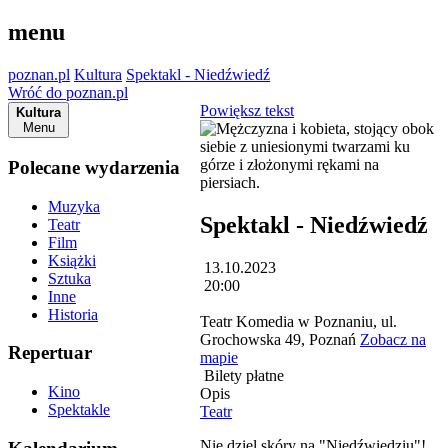
menu
poznan.pl
Kultura
Spektakl - Niedźwiedź
Wróć do poznan.pl
Powiększ tekst
Kultura
Menu
Polecane wydarzenia
Muzyka
Spektakl - Niedźwiedź
Teatr
Film
Książki
13.10.2023
Sztuka
20:00
Inne
Historia
Teatr Komedia w Poznaniu, ul.
Grochowska 49, Poznań
Zobacz na
Repertuar
mapie
Bilety płatne
Kino
Opis
Spektakle
Teatr
Nie dziel skóry na "Niedźwiedziu"!