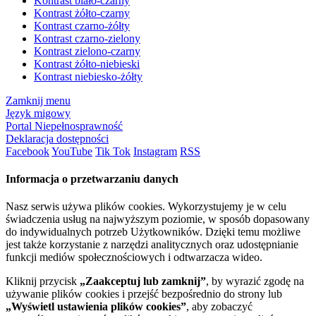
Kontrast biało-czarny
Kontrast żółto-czarny
Kontrast czarno-żółty
Kontrast czarno-zielony
Kontrast zielono-czarny
Kontrast żółto-niebieski
Kontrast niebiesko-żółty
Zamknij menu
Język migowy
Portal Niepełnosprawność
Deklaracja dostępności
Facebook
YouTube
Tik Tok
Instagram
RSS
Informacja o przetwarzaniu danych
Nasz serwis używa plików cookies. Wykorzystujemy je w celu
świadczenia usług na najwyższym poziomie, w sposób dopasowany
do indywidualnych potrzeb Użytkowników. Dzięki temu możliwe
jest także korzystanie z narzędzi analitycznych oraz udostępnianie
funkcji mediów społecznościowych i odtwarzacza wideo.
Kliknij przycisk
„Zaakceptuj lub zamknij”
, by wyrazić zgodę na
używanie plików cookies i przejść bezpośrednio do strony lub
„Wyświetl ustawienia plików cookies”
, aby zobaczyć