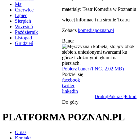
Maj
materiały: Teatr Komedia w Poznaniu
Czerwiec
Lipiec
więcej informacji na stronie Teatru
Sierpień
Wrzesień
Zobacz
komediapoznan.pl
Październik
Listopad
Baner
Grudzień
Pobierz baner (PNG, 2,02 MB)
Podziel się
facebook
twitter
linkedin
Drukuj
Pokaż QR kod
Do góry
PLATFORMA POZNAN.PL
O nas
Kontakt