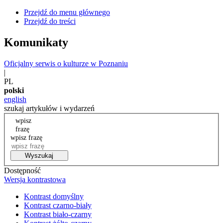
Przejdź do menu głównego
Przejdź do treści
Komunikaty
Oficjalny serwis o kulturze w Poznaniu
|
PL
polski
english
szukaj artykułów i wydarzeń
wpisz
frazę
wpisz frazę
Wyszukaj
Dostępność
Wersja kontrastowa
Kontrast domyślny
Kontrast czarno-biały
Kontrast biało-czarny