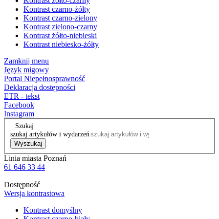
Kontrast żółto-czarny
Kontrast czarno-żółty
Kontrast czarno-zielony
Kontrast zielono-czarny
Kontrast żółto-niebieski
Kontrast niebiesko-żółty
Zamknij menu
Język migowy
Portal Niepełnosprawność
Deklaracja dostępności
ETR - tekst
Facebook
Instagram
Szukaj
szukaj artykułów i wydarzeń
Wyszukaj
Linia miasta Poznań
61 646 33 44
Dostępność
Wersja kontrastowa
Kontrast domyślny
Kontrast czarno-biały