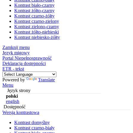
Kontrast biało-czarny
Kontrast żółto-czarny
Kontrast czarno-żółty
Kontrast czarno-zielony
Kontrast zielono-czarny
Kontrast żółto-niebieski
Kontrast niebiesko-żółty
Zamknij menu
Język migowy
Portal Niepełnosprawność
Deklaracja dostępności
ETR - tekst
Powered by
Translate
Menu
Język strony
polski
english
Dostępność
Wersja kontrastowa
Kontrast domyślny
Kontrast czarno-biały