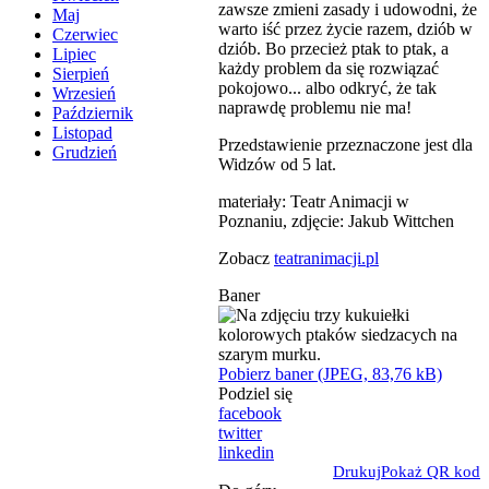
zawsze zmieni zasady i udowodni, że
Maj
warto iść przez życie razem, dziób w
Czerwiec
dziób. Bo przecież ptak to ptak, a
Lipiec
każdy problem da się rozwiązać
Sierpień
pokojowo... albo odkryć, że tak
Wrzesień
naprawdę problemu nie ma!
Październik
Listopad
Przedstawienie przeznaczone jest dla
Grudzień
Widzów od 5 lat.
materiały: Teatr Animacji w
Poznaniu, zdjęcie: Jakub Wittchen
Zobacz
teatranimacji.pl
Baner
Pobierz baner (JPEG, 83,76 kB)
Podziel się
facebook
twitter
linkedin
Drukuj
Pokaż QR kod