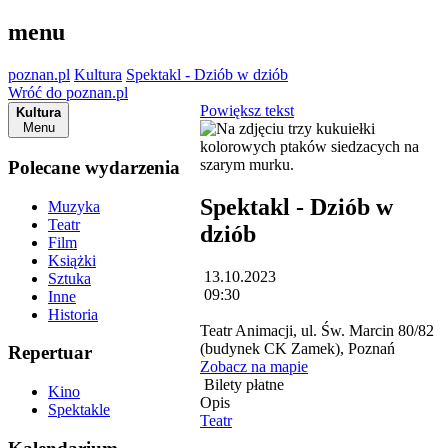
menu
poznan.pl
Kultura
Spektakl - Dziób w dziób
Wróć do poznan.pl
Powiększ tekst
Kultura
Menu
Polecane wydarzenia
Spektakl - Dziób w
Muzyka
Teatr
dziób
Film
Książki
13.10.2023
Sztuka
09:30
Inne
Historia
Teatr Animacji, ul. Św. Marcin 80/82
(budynek CK Zamek), Poznań
Repertuar
Zobacz na mapie
Bilety płatne
Kino
Opis
Spektakle
Teatr