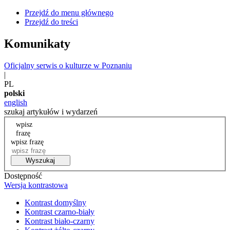
Przejdź do menu głównego
Przejdź do treści
Komunikaty
Oficjalny serwis o kulturze w Poznaniu
|
PL
polski
english
szukaj artykułów i wydarzeń
wpisz
frazę
wpisz frazę
Wyszukaj
Dostępność
Wersja kontrastowa
Kontrast domyślny
Kontrast czarno-biały
Kontrast biało-czarny