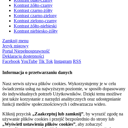
Kontrast biało-czarny
Kontrast żółto-czarny
Kontrast czarno-żółty
Kontrast czarno-zielony
Kontrast zielono-czarny
Kontrast żółto-niebieski
Kontrast niebiesko-żółty
Zamknij menu
Język migowy
Portal Niepełnosprawność
Deklaracja dostępności
Facebook
YouTube
Tik Tok
Instagram
RSS
Informacja o przetwarzaniu danych
Nasz serwis używa plików cookies. Wykorzystujemy je w celu
świadczenia usług na najwyższym poziomie, w sposób dopasowany
do indywidualnych potrzeb Użytkowników. Dzięki temu możliwe
jest także korzystanie z narzędzi analitycznych oraz udostępnianie
funkcji mediów społecznościowych i odtwarzacza wideo.
Kliknij przycisk
„Zaakceptuj lub zamknij”
, by wyrazić zgodę na
używanie plików cookies i przejść bezpośrednio do strony lub
„Wyświetl ustawienia plików cookies”
, aby zobaczyć