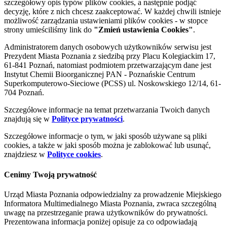
szczegółowy opis typów plików cookies, a następnie podjąć
decyzję, które z nich chcesz zaakceptować. W każdej chwili istnieje
możliwość zarządzania ustawieniami plików cookies - w stopce
strony umieściliśmy link do
"Zmień ustawienia Cookies"
.
Administratorem danych osobowych użytkowników serwisu jest
Prezydent Miasta Poznania z siedzibą przy Placu Kolegiackim 17,
61-841 Poznań, natomiast podmiotem przetwarzającym dane jest
Instytut Chemii Bioorganicznej PAN - Poznańskie Centrum
Superkomputerowo-Sieciowe (PCSS) ul. Noskowskiego 12/14, 61-
704 Poznań.
Szczegółowe informacje na temat przetwarzania Twoich danych
znajdują się w
Polityce prywatności
.
Szczegółowe informacje o tym, w jaki sposób używane są pliki
cookies, a także w jaki sposób można je zablokować lub usunąć,
znajdziesz w
Polityce cookies
.
Cenimy Twoją prywatność
Urząd Miasta Poznania odpowiedzialny za prowadzenie Miejskiego
Informatora Multimedialnego Miasta Poznania, zwraca szczególną
uwagę na przestrzeganie prawa użytkowników do prywatności.
Prezentowana informacja poniżej opisuje za co odpowiadają