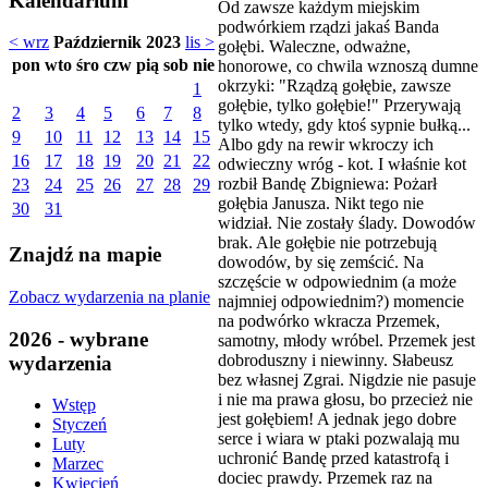
Kalendarium
Od zawsze każdym miejskim
podwórkiem rządzi jakaś Banda
< wrz
Październik 2023
lis >
gołębi. Waleczne, odważne,
pon
wto
śro
czw
pią
sob
nie
honorowe, co chwila wznoszą dumne
okrzyki: "Rządzą gołębie, zawsze
1
gołębie, tylko gołębie!" Przerywają
2
3
4
5
6
7
8
tylko wtedy, gdy ktoś sypnie bułką...
9
10
11
12
13
14
15
Albo gdy na rewir wkroczy ich
16
17
18
19
20
21
22
odwieczny wróg - kot. I właśnie kot
rozbił Bandę Zbigniewa: Pożarł
23
24
25
26
27
28
29
gołębia Janusza. Nikt tego nie
30
31
widział. Nie zostały ślady. Dowodów
brak. Ale gołębie nie potrzebują
Znajdź na mapie
dowodów, by się zemścić. Na
szczęście w odpowiednim (a może
Zobacz wydarzenia na planie
najmniej odpowiednim?) momencie
na podwórko wkracza Przemek,
2026 - wybrane
samotny, młody wróbel. Przemek jest
dobroduszny i niewinny. Słabeusz
wydarzenia
bez własnej Zgrai. Nigdzie nie pasuje
i nie ma prawa głosu, bo przecież nie
Wstęp
jest gołębiem! A jednak jego dobre
Styczeń
serce i wiara w ptaki pozwalają mu
Luty
uchronić Bandę przed katastrofą i
Marzec
dociec prawdy. Przemek raz na
Kwiecień