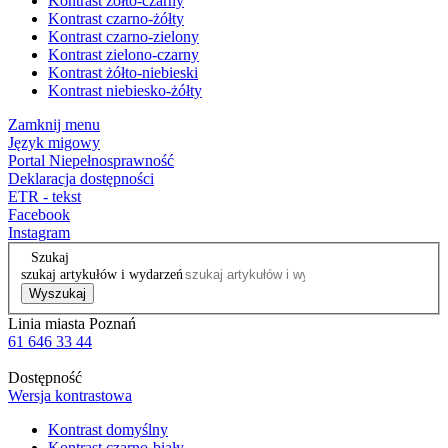
Kontrast żółto-czarny
Kontrast czarno-żółty
Kontrast czarno-zielony
Kontrast zielono-czarny
Kontrast żółto-niebieski
Kontrast niebiesko-żółty
Zamknij menu
Język migowy
Portal Niepełnosprawność
Deklaracja dostępności
ETR - tekst
Facebook
Instagram
Szukaj
szukaj artykułów i wydarzeń
Wyszukaj
Linia miasta Poznań
61 646 33 44
Dostępność
Wersja kontrastowa
Kontrast domyślny
Kontrast czarno-biały