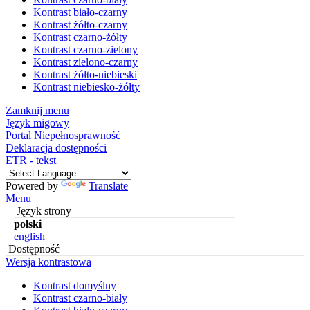
Kontrast biało-czarny
Kontrast żółto-czarny
Kontrast czarno-żółty
Kontrast czarno-zielony
Kontrast zielono-czarny
Kontrast żółto-niebieski
Kontrast niebiesko-żółty
Zamknij menu
Język migowy
Portal Niepełnosprawność
Deklaracja dostępności
ETR - tekst
Powered by
Translate
Menu
Język strony
polski
english
Dostępność
Wersja kontrastowa
Kontrast domyślny
Kontrast czarno-biały