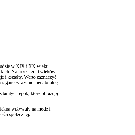
 ludzie w XIX i XX wieku
ckich. Na przestrzeni wieków
e i kształty. Warto zaznaczyć,
siągano wrażenie nienaturalnej
z tamtych epok, które obrazują
 piękna wpływały na modę i
ości społecznej.