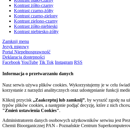
Kontrast biało-czarny
Kontrast żółto-czarny
Kontrast czarno-żółty
Kontrast czarno-zielony
Kontrast zielono-czarny
Kontrast żółto-niebieski
Kontrast niebiesko-żółty
Zamknij menu
Język migowy
Portal Niepełnosprawność
Deklaracja dostępności
Facebook
YouTube
Tik Tok
Instagram
RSS
Informacja o przetwarzaniu danych
Nasz serwis używa plików cookies. Wykorzystujemy je w celu świa
korzystanie z narzędzi analitycznych oraz udostępnianie funkcji me
Kliknij przycisk
„Zaakceptuj lub zamknij”
, by wyrazić zgodę na u
typów plików cookies, a następnie podjąć decyzję, które z nich chce
"Zmień ustawienia Cookies"
.
Administratorem danych osobowych użytkowników serwisu jest Prezyd
Chemii Bioorganicznej PAN - Poznańskie Centrum Superkomputerow