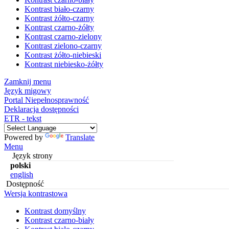
Kontrast biało-czarny
Kontrast żółto-czarny
Kontrast czarno-żółty
Kontrast czarno-zielony
Kontrast zielono-czarny
Kontrast żółto-niebieski
Kontrast niebiesko-żółty
Zamknij menu
Język migowy
Portal Niepełnosprawność
Deklaracja dostępności
ETR - tekst
Powered by
Translate
Menu
Język strony
polski
english
Dostępność
Wersja kontrastowa
Kontrast domyślny
Kontrast czarno-biały