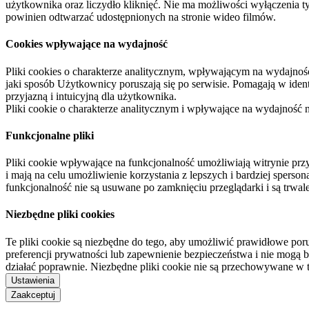
użytkownika oraz liczydło kliknięć. Nie ma możliwości wyłączenia t
powinien odtwarzać udostępnionych na stronie wideo filmów.
Cookies wpływające na wydajność
Pliki cookies o charakterze analitycznym, wpływającym na wydajność zb
jaki sposób Użytkownicy poruszają się po serwisie. Pomagają w ide
przyjazną i intuicyjną dla użytkownika.
Pliki cookie o charakterze analitycznym i wpływające na wydajność
Funkcjonalne pliki
Pliki cookie wpływające na funkcjonalność umożliwiają witrynie p
i mają na celu umożliwienie korzystania z lepszych i bardziej sperso
funkcjonalność nie są usuwane po zamknięciu przeglądarki i są trw
Niezbędne pliki cookies
Te pliki cookie są niezbędne do tego, aby umożliwić prawidłowe poru
preferencji prywatności lub zapewnienie bezpieczeństwa i nie mogą b
działać poprawnie. Niezbędne pliki cookie nie są przechowywane w 
Ustawienia
Zaakceptuj