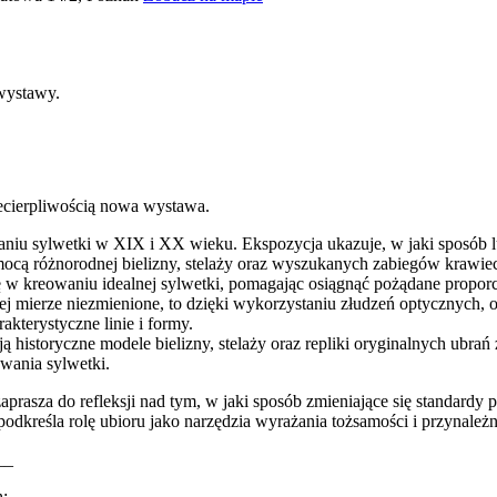
wystawy.
iecierpliwością nowa wystawa.
waniu sylwetki w XIX i XX wieku. Ekspozycja ukazuje, w jaki sposób
ocą różnorodnej bielizny, stelaży oraz wyszukanych zabiegów krawie
 w kreowaniu idealnej sylwetki, pomagając osiągnąć pożądane proporcj
j mierze niezmienione, to dzięki wykorzystaniu złudzeń optycznych, o
akterystyczne linie i formy.
 historyczne modele bielizny, stelaży oraz repliki oryginalnych ubrań 
owania sylwetki.
prasza do refleksji nad tym, w jaki sposób zmieniające się standardy
podkreśla rolę ubioru jako narzędzia wyrażania tożsamości i przynależn
__
: