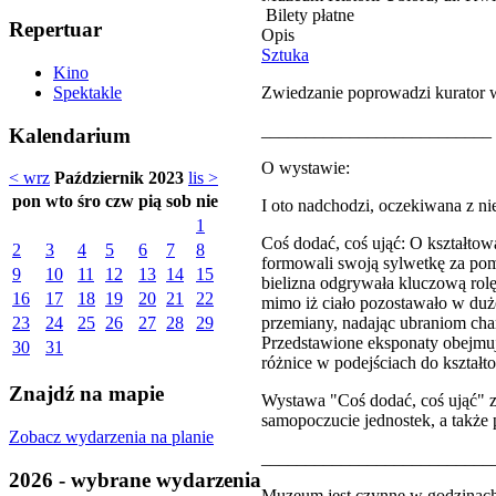
Bilety płatne
Repertuar
Opis
Sztuka
Kino
Zwiedzanie poprowadzi kurator 
Spektakle
__________________________
Kalendarium
O wystawie:
< wrz
Październik 2023
lis >
pon
wto
śro
czw
pią
sob
nie
I oto nadchodzi, oczekiwana z n
1
Coś dodać, coś ująć: O kształto
2
3
4
5
6
7
8
formowali swoją sylwetkę za pom
9
10
11
12
13
14
15
bielizna odgrywała kluczową rolę
16
17
18
19
20
21
22
mimo iż ciało pozostawało w duże
przemiany, nadając ubraniom char
23
24
25
26
27
28
29
Przedstawione eksponaty obejmują
30
31
różnice w podejściach do kształt
Znajdź na mapie
Wystawa "Coś dodać, coś ująć" za
samopoczucie jednostek, a także 
Zobacz wydarzenia na planie
__________________________
2026 - wybrane wydarzenia
Muzeum jest czynne w godzinach