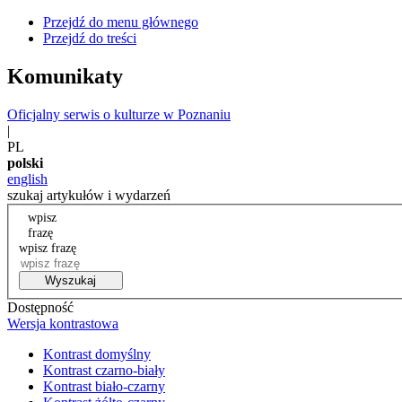
Przejdź do menu głównego
Przejdź do treści
Komunikaty
Oficjalny serwis o kulturze w Poznaniu
|
PL
polski
english
szukaj artykułów i wydarzeń
wpisz
frazę
wpisz frazę
Wyszukaj
Dostępność
Wersja kontrastowa
Kontrast domyślny
Kontrast czarno-biały
Kontrast biało-czarny