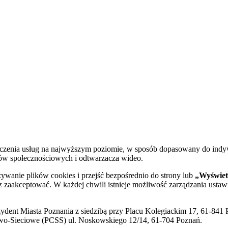
dczenia usług na najwyższym poziomie, w sposób dopasowany do indy
diów społecznościowych i odtwarzacza wideo.
żywanie plików cookies i przejść bezpośrednio do strony lub
„Wyświetl
sz zaakceptować. W każdej chwili istnieje możliwość zarządzania ustaw
ent Miasta Poznania z siedzibą przy Placu Kolegiackim 17, 61-841 P
o-Sieciowe (PCSS) ul. Noskowskiego 12/14, 61-704 Poznań.