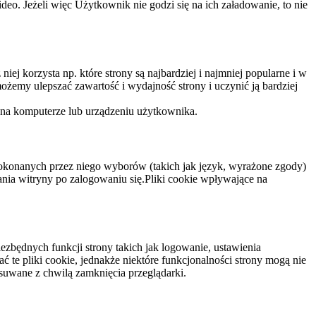
eo. Jeżeli więc Użytkownik nie godzi się na ich załadowanie, to nie
niej korzysta np. które strony są najbardziej i najmniej popularne i w
żemy ulepszać zawartość i wydajność strony i uczynić ją bardziej
 na komputerze lub urządzeniu użytkownika.
dokonanych przez niego wyborów (takich jak język, wyrażone zgody)
wania witryny po zalogowaniu się.Pliki cookie wpływające na
ezbędnych funkcji strony takich jak logowanie, ustawienia
 te pliki cookie, jednakże niektóre funkcjonalności strony mogą nie
suwane z chwilą zamknięcia przeglądarki.