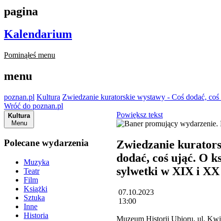
pagina
Kalendarium
Pominąłeś menu
menu
poznan.pl
Kultura
Zwiedzanie kuratorskie wystawy - Coś dodać, coś
Wróć do poznan.pl
Powiększ tekst
Kultura
Menu
Polecane wydarzenia
Zwiedzanie kurators
dodać, coś ująć. O k
Muzyka
sylwetki w XIX i XX
Teatr
Film
Książki
07.10.2023
Sztuka
13:00
Inne
Historia
Muzeum Historii Ubioru, ul. Kw