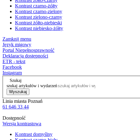
Kontrast żółto-czarny
Kontrast czarno-żółty
Kontrast czarno-zielony
Kontrast zielono-czarny
Kontrast żółto-niebieski
Kontrast niebiesko-żółty
Zamknij menu
Język migowy
Portal Niepełnosprawność
Deklaracja dostępności
ETR - tekst
Facebook
Instagram
Szukaj
szukaj artykułów i wydarzeń
Wyszukaj
Linia miasta Poznań
61 646 33 44
Dostępność
Wersja kontrastowa
Kontrast domyślny
Kontrast czarno-biały