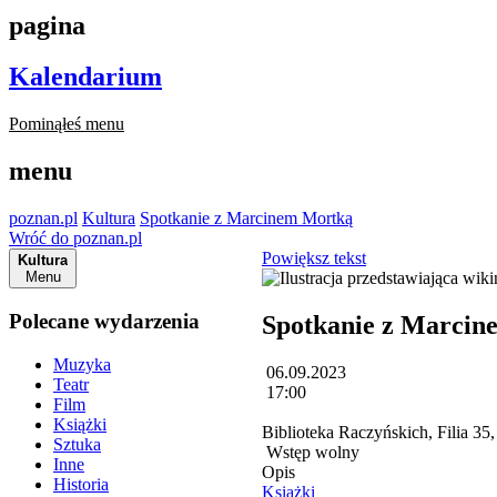
pagina
Kalendarium
Pominąłeś menu
menu
poznan.pl
Kultura
Spotkanie z Marcinem Mortką
Wróć do poznan.pl
Powiększ tekst
Kultura
Menu
Polecane wydarzenia
Spotkanie z Marcin
Muzyka
06.09.2023
Teatr
17:00
Film
Książki
Biblioteka Raczyńskich, Filia 35
Sztuka
Wstęp wolny
Inne
Opis
Historia
Książki