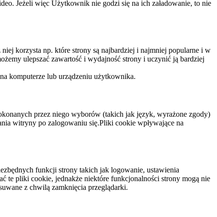
eo. Jeżeli więc Użytkownik nie godzi się na ich załadowanie, to nie
niej korzysta np. które strony są najbardziej i najmniej popularne i w
żemy ulepszać zawartość i wydajność strony i uczynić ją bardziej
 na komputerze lub urządzeniu użytkownika.
dokonanych przez niego wyborów (takich jak język, wyrażone zgody)
wania witryny po zalogowaniu się.Pliki cookie wpływające na
ezbędnych funkcji strony takich jak logowanie, ustawienia
 te pliki cookie, jednakże niektóre funkcjonalności strony mogą nie
suwane z chwilą zamknięcia przeglądarki.