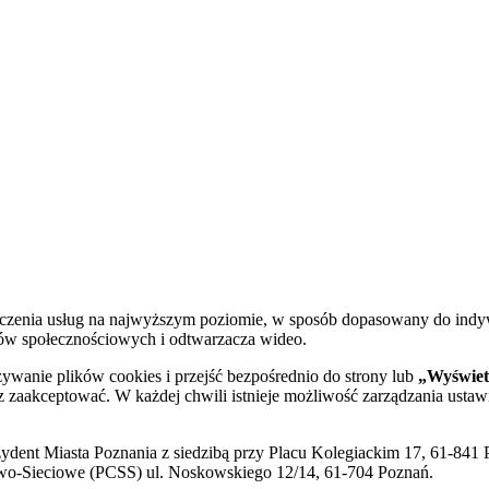
dczenia usług na najwyższym poziomie, w sposób dopasowany do indy
diów społecznościowych i odtwarzacza wideo.
żywanie plików cookies i przejść bezpośrednio do strony lub
„Wyświetl
sz zaakceptować. W każdej chwili istnieje możliwość zarządzania ustaw
ent Miasta Poznania z siedzibą przy Placu Kolegiackim 17, 61-841 P
o-Sieciowe (PCSS) ul. Noskowskiego 12/14, 61-704 Poznań.