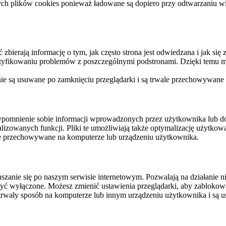
ych plików cookies ponieważ ładowane są dopiero przy odtwarzaniu wid
ierają informację o tym, jak często strona jest odwiedzana i jak się z 
ntyfikowaniu problemów z poszczególnymi podstronami. Dzięki temu mo
 nie są usuwane po zamknięciu przeglądarki i są trwale przechowywane
rzypomnienie sobie informacji wprowadzonych przez użytkownika lub 
nalizowanych funkcji. Pliki te umożliwiają także optymalizację użytko
ale przechowywane na komputerze lub urządzeniu użytkownika.
szanie się po naszym serwisie internetowym. Pozwalają na działanie ni
yć wyłączone. Możesz zmienić ustawienia przeglądarki, aby zablokować
trwały sposób na komputerze lub innym urządzeniu użytkownika i są u