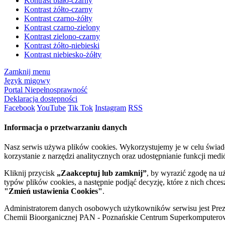
Kontrast biało-czarny
Kontrast żółto-czarny
Kontrast czarno-żółty
Kontrast czarno-zielony
Kontrast zielono-czarny
Kontrast żółto-niebieski
Kontrast niebiesko-żółty
Zamknij menu
Język migowy
Portal Niepełnosprawność
Deklaracja dostępności
Facebook
YouTube
Tik Tok
Instagram
RSS
Informacja o przetwarzaniu danych
Nasz serwis używa plików cookies. Wykorzystujemy je w celu świa
korzystanie z narzędzi analitycznych oraz udostępnianie funkcji me
Kliknij przycisk
„Zaakceptuj lub zamknij”
, by wyrazić zgodę na u
typów plików cookies, a następnie podjąć decyzję, które z nich chce
"Zmień ustawienia Cookies"
.
Administratorem danych osobowych użytkowników serwisu jest Prezyd
Chemii Bioorganicznej PAN - Poznańskie Centrum Superkomputerow