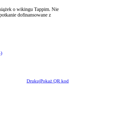
książek o wikingu Tappim. Nie
Spotkanie dofinansowane z
B)
Drukuj
Pokaż QR kod