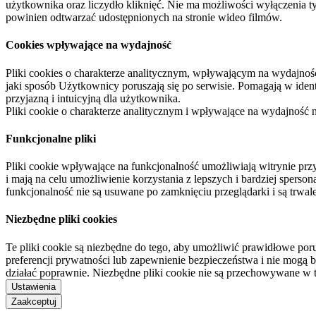
użytkownika oraz liczydło kliknięć. Nie ma możliwości wyłączenia t
powinien odtwarzać udostępnionych na stronie wideo filmów.
Cookies wpływające na wydajność
Pliki cookies o charakterze analitycznym, wpływającym na wydajność zb
jaki sposób Użytkownicy poruszają się po serwisie. Pomagają w ide
przyjazną i intuicyjną dla użytkownika.
Pliki cookie o charakterze analitycznym i wpływające na wydajność
Funkcjonalne pliki
Pliki cookie wpływające na funkcjonalność umożliwiają witrynie p
i mają na celu umożliwienie korzystania z lepszych i bardziej sperso
funkcjonalność nie są usuwane po zamknięciu przeglądarki i są trw
Niezbędne pliki cookies
Te pliki cookie są niezbędne do tego, aby umożliwić prawidłowe poru
preferencji prywatności lub zapewnienie bezpieczeństwa i nie mogą b
działać poprawnie. Niezbędne pliki cookie nie są przechowywane w 
Ustawienia
Zaakceptuj