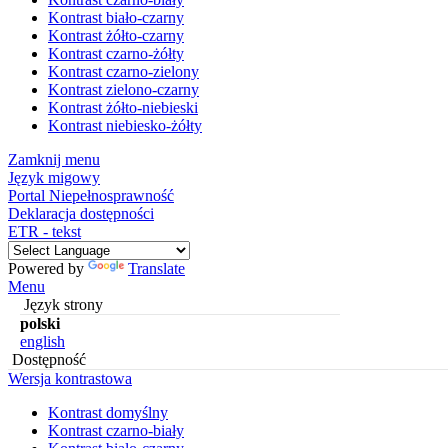
Kontrast biało-czarny
Kontrast żółto-czarny
Kontrast czarno-żółty
Kontrast czarno-zielony
Kontrast zielono-czarny
Kontrast żółto-niebieski
Kontrast niebiesko-żółty
Zamknij menu
Język migowy
Portal Niepełnosprawność
Deklaracja dostępności
ETR - tekst
Powered by
Translate
Menu
Język strony
polski
english
Dostępność
Wersja kontrastowa
Kontrast domyślny
Kontrast czarno-biały