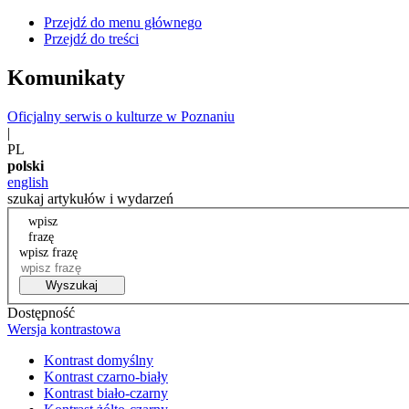
Przejdź do menu głównego
Przejdź do treści
Komunikaty
Oficjalny serwis o kulturze w Poznaniu
|
PL
polski
english
szukaj artykułów i wydarzeń
wpisz
frazę
wpisz frazę
Wyszukaj
Dostępność
Wersja kontrastowa
Kontrast domyślny
Kontrast czarno-biały
Kontrast biało-czarny