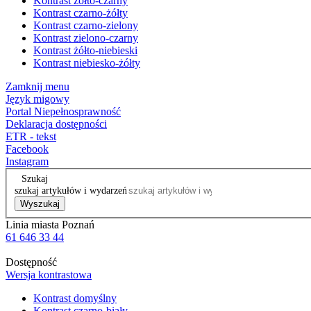
Kontrast żółto-czarny
Kontrast czarno-żółty
Kontrast czarno-zielony
Kontrast zielono-czarny
Kontrast żółto-niebieski
Kontrast niebiesko-żółty
Zamknij menu
Język migowy
Portal Niepełnosprawność
Deklaracja dostępności
ETR - tekst
Facebook
Instagram
Szukaj
szukaj artykułów i wydarzeń
Wyszukaj
Linia miasta Poznań
61 646 33 44
Dostępność
Wersja kontrastowa
Kontrast domyślny
Kontrast czarno-biały