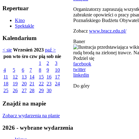
Repertuar
Organizatorzy zapraszają wszyst
zabraknie opowieści o pracy pis
Poznańskiego Budżetu Obywatels
Kino
Spektakle
Zobacz
www.bracz.edu.pl/
Kalendarium
Baner
< sie
Wrzesień 2023
paź >
pon
wto
śro
czw
pią
sob
nie
Podziel się
1
2
3
facebook
twitter
4
5
6
7
8
9
10
linkedin
11
12
13
14
15
16
17
18
19
20
21
22
23
24
Do góry
25
26
27
28
29
30
Znajdź na mapie
Zobacz wydarzenia na planie
2026 - wybrane wydarzenia