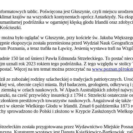
oformatowych tablic. Poświęcona jest Głuszynie, czyli miejscu urodze
 klimat krajów na wszystkich kontynentach oprócz Antarktydy. Na eksp
umanitarnej podróżnika w ogarniętej klęską głodu Irlandii oraz zdobyci
 Kościuszki.
 można było oglądać w Głuszynie, przy kościele św. Jakuba Większeg
astępnie ekspozycja została przeniesiona przed Wydział Nauk Geograf
m Poznania, a teraz trafiła na Łąwicę. Jesienią wystawa trafi na Wz
ładnie 150 lat od śmierci Pawła Edmunda Strzeleckiego. To postać niec
ejm uznali rok 2023 rokiem tego podróżnika. Z tego względu w stolic
postać. Więcej na ten temat można przeczytać na
www.poznan.pl/rokstr
ł ze zubożałej rodziny szlacheckiej o tradycjach patriotycznych. Urod
ej wsi, obecnie części miasta. Był badaczem, geologiem, odkrywcą i
ę ziemską w celach naukowych. W Alpach Australijskich zdobył najwyż
ki, na cześć przywódcy insurekcji z 1794 r. Strzelecki ostatecznie os
ał członkiem prestiżowych towarzystw naukowych. Angażował się także 
ieci w okresie Wielkiego Głodu w Irlandii. Zmarł 6 października 1873
chy sprowadzono do Polski i złożono w Krypcie Zasłużonych Wielkop
trzeleckim została przygotowana przez Wydawnictwo Miejskie Posnan
uszyna. Kuratorem wystawy jest Danuta Książkiewicz-Bartkowiak, za