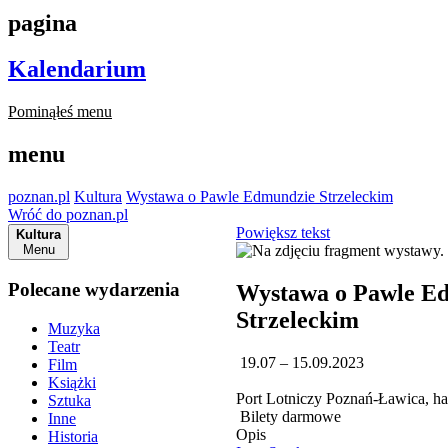
pagina
Kalendarium
Pominąłeś menu
menu
poznan.pl
Kultura
Wystawa o Pawle Edmundzie Strzeleckim
Wróć do poznan.pl
Powiększ tekst
Kultura
Menu
Polecane wydarzenia
Wystawa o Pawle E
Strzeleckim
Muzyka
Teatr
19.07 – 15.09.2023
Film
Książki
Port Lotniczy Poznań-Ławica, h
Sztuka
Bilety darmowe
Inne
Opis
Historia