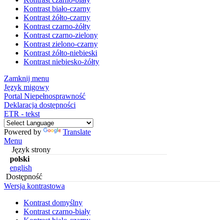
Kontrast biało-czarny
Kontrast żółto-czarny
Kontrast czarno-żółty
Kontrast czarno-zielony
Kontrast zielono-czarny
Kontrast żółto-niebieski
Kontrast niebiesko-żółty
Zamknij menu
Język migowy
Portal Niepełnosprawność
Deklaracja dostępności
ETR - tekst
Powered by
Translate
Menu
Język strony
polski
english
Dostępność
Wersja kontrastowa
Kontrast domyślny
Kontrast czarno-biały