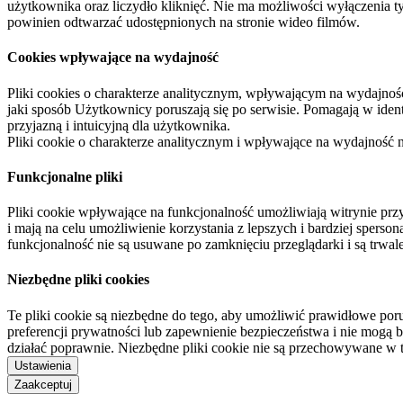
użytkownika oraz liczydło kliknięć. Nie ma możliwości wyłączenia t
powinien odtwarzać udostępnionych na stronie wideo filmów.
Cookies wpływające na wydajność
Pliki cookies o charakterze analitycznym, wpływającym na wydajność zb
jaki sposób Użytkownicy poruszają się po serwisie. Pomagają w ide
przyjazną i intuicyjną dla użytkownika.
Pliki cookie o charakterze analitycznym i wpływające na wydajność
Funkcjonalne pliki
Pliki cookie wpływające na funkcjonalność umożliwiają witrynie p
i mają na celu umożliwienie korzystania z lepszych i bardziej sperso
funkcjonalność nie są usuwane po zamknięciu przeglądarki i są trw
Niezbędne pliki cookies
Te pliki cookie są niezbędne do tego, aby umożliwić prawidłowe poru
preferencji prywatności lub zapewnienie bezpieczeństwa i nie mogą b
działać poprawnie. Niezbędne pliki cookie nie są przechowywane w 
Ustawienia
Zaakceptuj