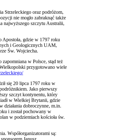
nia Strzeleckiego oraz podróżom,
ozycji nie mogło zabraknąć także
a najwyższego szczytu Australii,
o Apostoła, gdzie w 1797 roku
icznych i Geologicznych UAM,
górze Św. Wojciecha.
o zapomniana w Polsce, stąd też
y Wielkopolski przygotowano wiele
zeleckiego/
ził się 20 lipca 1797 roku w
 podróżnikiem. Jako pierwszy
szy szczyt kontynentu, który
iadł w Wielkiej Brytanii, gdzie
w działania dobroczynne, m.in.
 roku i został pochowany w
olan w podziemiach kościoła św.
ia. Współorganizatorami są:
ś sponsorem Janusz