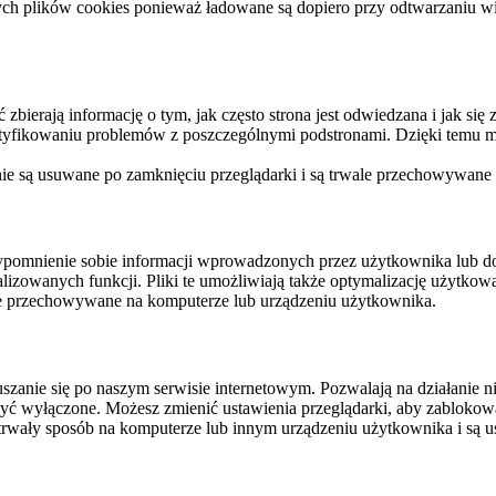
ych plików cookies ponieważ ładowane są dopiero przy odtwarzaniu wid
ierają informację o tym, jak często strona jest odwiedzana i jak się z 
ntyfikowaniu problemów z poszczególnymi podstronami. Dzięki temu mo
 nie są usuwane po zamknięciu przeglądarki i są trwale przechowywane
rzypomnienie sobie informacji wprowadzonych przez użytkownika lub 
nalizowanych funkcji. Pliki te umożliwiają także optymalizację użytko
ale przechowywane na komputerze lub urządzeniu użytkownika.
szanie się po naszym serwisie internetowym. Pozwalają na działanie ni
yć wyłączone. Możesz zmienić ustawienia przeglądarki, aby zablokować
trwały sposób na komputerze lub innym urządzeniu użytkownika i są u