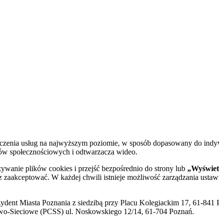
dczenia usług na najwyższym poziomie, w sposób dopasowany do indy
diów społecznościowych i odtwarzacza wideo.
żywanie plików cookies i przejść bezpośrednio do strony lub
„Wyświetl
sz zaakceptować. W każdej chwili istnieje możliwość zarządzania ustaw
ent Miasta Poznania z siedzibą przy Placu Kolegiackim 17, 61-841 P
o-Sieciowe (PCSS) ul. Noskowskiego 12/14, 61-704 Poznań.