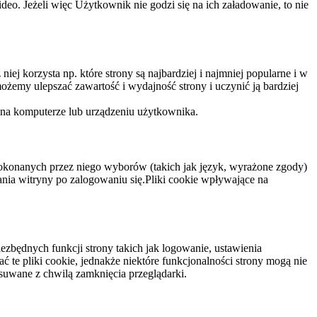
eo. Jeżeli więc Użytkownik nie godzi się na ich załadowanie, to nie
niej korzysta np. które strony są najbardziej i najmniej popularne i w
żemy ulepszać zawartość i wydajność strony i uczynić ją bardziej
 na komputerze lub urządzeniu użytkownika.
dokonanych przez niego wyborów (takich jak język, wyrażone zgody)
wania witryny po zalogowaniu się.Pliki cookie wpływające na
ezbędnych funkcji strony takich jak logowanie, ustawienia
 te pliki cookie, jednakże niektóre funkcjonalności strony mogą nie
suwane z chwilą zamknięcia przeglądarki.