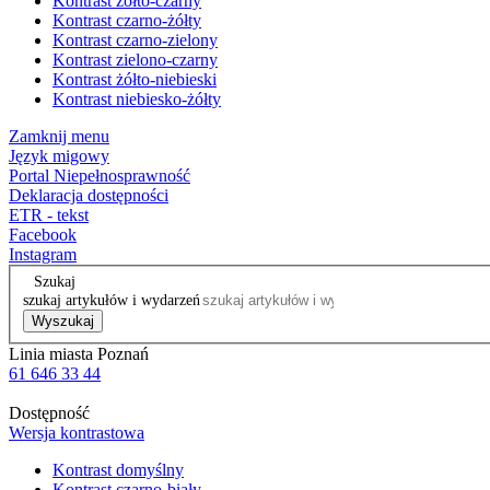
Kontrast żółto-czarny
Kontrast czarno-żółty
Kontrast czarno-zielony
Kontrast zielono-czarny
Kontrast żółto-niebieski
Kontrast niebiesko-żółty
Zamknij menu
Język migowy
Portal Niepełnosprawność
Deklaracja dostępności
ETR - tekst
Facebook
Instagram
Szukaj
szukaj artykułów i wydarzeń
Wyszukaj
Linia miasta Poznań
61 646 33 44
Dostępność
Wersja kontrastowa
Kontrast domyślny
Kontrast czarno-biały