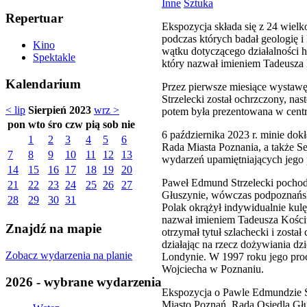
Inne
Sztuka
Repertuar
Ekspozycja składa się z 24 wielk
podczas których badał geologię i
Kino
wątku dotyczącego działalności h
Spektakle
który nazwał imieniem Tadeusza
Kalendarium
Przez pierwsze miesiące wystawę
Strzelecki został ochrzczony, n
< lip
Sierpień 2023
wrz >
potem była prezentowana w centru
pon
wto
śro
czw
pią
sob
nie
6 października 2023 r. minie dok
1
2
3
4
5
6
Rada Miasta Poznania, a także S
7
8
9
10
11
12
13
wydarzeń upamiętniających jego 
14
15
16
17
18
19
20
Paweł Edmund Strzelecki pochodzi
21
22
23
24
25
26
27
Głuszynie, wówczas podpoznański
28
29
30
31
Polak okrążył indywidualnie kul
nazwał imieniem Tadeusza Kościusz
Znajdź na mapie
otrzymał tytuł szlachecki i zost
działając na rzecz dożywiania dz
Zobacz wydarzenia na planie
Londynie. W 1997 roku jego pro
Wojciecha w Poznaniu.
2026 - wybrane wydarzenia
Ekspozycja o Pawle Edmundzie S
Miasto Poznań, Rada Osiedla Gł