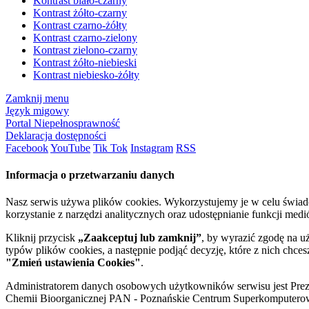
Kontrast biało-czarny
Kontrast żółto-czarny
Kontrast czarno-żółty
Kontrast czarno-zielony
Kontrast zielono-czarny
Kontrast żółto-niebieski
Kontrast niebiesko-żółty
Zamknij menu
Język migowy
Portal Niepełnosprawność
Deklaracja dostępności
Facebook
YouTube
Tik Tok
Instagram
RSS
Informacja o przetwarzaniu danych
Nasz serwis używa plików cookies. Wykorzystujemy je w celu świa
korzystanie z narzędzi analitycznych oraz udostępnianie funkcji me
Kliknij przycisk
„Zaakceptuj lub zamknij”
, by wyrazić zgodę na u
typów plików cookies, a następnie podjąć decyzję, które z nich chce
"Zmień ustawienia Cookies"
.
Administratorem danych osobowych użytkowników serwisu jest Prezyd
Chemii Bioorganicznej PAN - Poznańskie Centrum Superkomputerow