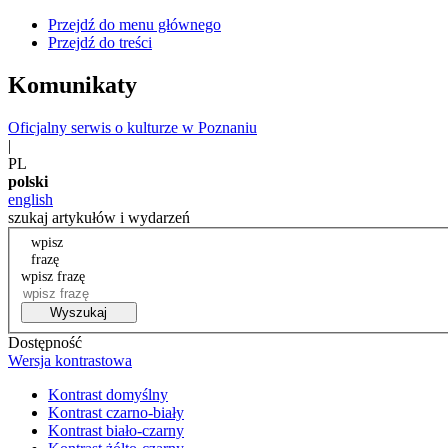
Przejdź do menu głównego
Przejdź do treści
Komunikaty
Oficjalny serwis o kulturze w Poznaniu
|
PL
polski
english
szukaj artykułów i wydarzeń
wpisz
frazę
wpisz frazę
Wyszukaj
Dostępność
Wersja kontrastowa
Kontrast domyślny
Kontrast czarno-biały
Kontrast biało-czarny