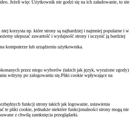
eo. Jeżeli więc Użytkownik nie godzi się na ich załadowanie, to nie
niej korzysta np. które strony są najbardziej i najmniej popularne i w
żemy ulepszać zawartość i wydajność strony i uczynić ją bardziej
 na komputerze lub urządzeniu użytkownika.
dokonanych przez niego wyborów (takich jak język, wyrażone zgody)
wania witryny po zalogowaniu się.Pliki cookie wpływające na
ezbędnych funkcji strony takich jak logowanie, ustawienia
 te pliki cookie, jednakże niektóre funkcjonalności strony mogą nie
suwane z chwilą zamknięcia przeglądarki.