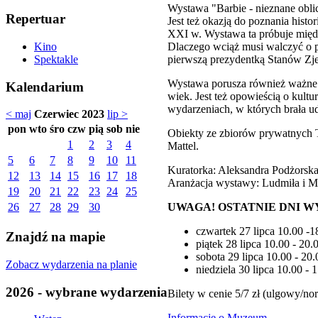
Wystawa "Barbie - nieznane oblic
Repertuar
Jest też okazją do poznania hist
XXI w. Wystawa ta próbuje międz
Dlaczego wciąż musi walczyć o p
Kino
pierwszą prezydentką Stanów Zje
Spektakle
Wystawa porusza również ważne p
Kalendarium
wiek. Jest też opowieścią o kultur
wydarzeniach, w których brała ud
< maj
Czerwiec 2023
lip >
pon
wto
śro
czw
pią
sob
nie
Obiekty ze zbiorów prywatnych T
1
2
3
4
Mattel.
5
6
7
8
9
10
11
Kuratorka: Aleksandra Podżorsk
12
13
14
15
16
17
18
Aranżacja wystawy: Ludmiła i M
19
20
21
22
23
24
25
UWAGA!
OSTATNIE DNI W
26
27
28
29
30
czwartek 27 lipca 10.00 -1
Znajdź na mapie
piątek 28 lipca 10.00 - 20.
sobota 29 lipca 10.00 - 20.
Zobacz wydarzenia na planie
niedziela 30 lipca 10.00 - 
2026 - wybrane wydarzenia
Bilety w cenie 5/7 zł (ulgowy/no
Informacje o Muzeum.