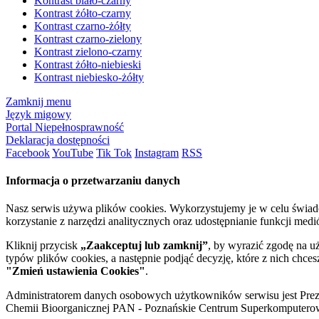
Kontrast biało-czarny
Kontrast żółto-czarny
Kontrast czarno-żółty
Kontrast czarno-zielony
Kontrast zielono-czarny
Kontrast żółto-niebieski
Kontrast niebiesko-żółty
Zamknij menu
Język migowy
Portal Niepełnosprawność
Deklaracja dostępności
Facebook
YouTube
Tik Tok
Instagram
RSS
Informacja o przetwarzaniu danych
Nasz serwis używa plików cookies. Wykorzystujemy je w celu świa
korzystanie z narzędzi analitycznych oraz udostępnianie funkcji me
Kliknij przycisk
„Zaakceptuj lub zamknij”
, by wyrazić zgodę na u
typów plików cookies, a następnie podjąć decyzję, które z nich chce
"Zmień ustawienia Cookies"
.
Administratorem danych osobowych użytkowników serwisu jest Prezyd
Chemii Bioorganicznej PAN - Poznańskie Centrum Superkomputerow