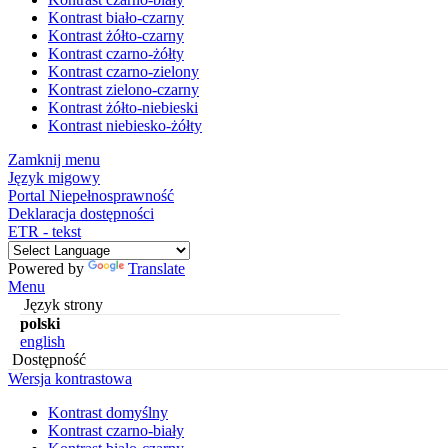
Kontrast biało-czarny
Kontrast żółto-czarny
Kontrast czarno-żółty
Kontrast czarno-zielony
Kontrast zielono-czarny
Kontrast żółto-niebieski
Kontrast niebiesko-żółty
Zamknij menu
Język migowy
Portal Niepełnosprawność
Deklaracja dostępności
ETR - tekst
Powered by
Translate
Menu
Język strony
polski
english
Dostępność
Wersja kontrastowa
Kontrast domyślny
Kontrast czarno-biały