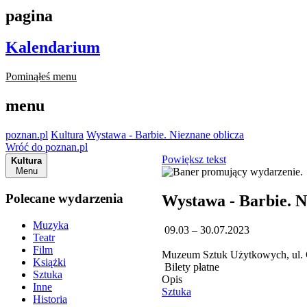
pagina
Kalendarium
Pominąłeś menu
menu
poznan.pl
Kultura
Wystawa - Barbie. Nieznane oblicza
Wróć do poznan.pl
Powiększ tekst
Kultura
Menu
Polecane wydarzenia
Wystawa - Barbie. N
Muzyka
09.03 – 30.07.2023
Teatr
Film
Muzeum Sztuk Użytkowych, ul. 
Książki
Bilety płatne
Sztuka
Opis
Inne
Sztuka
Historia