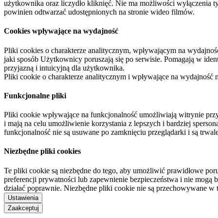
użytkownika oraz liczydło kliknięć. Nie ma możliwości wyłączenia t
powinien odtwarzać udostępnionych na stronie wideo filmów.
Cookies wpływające na wydajność
Pliki cookies o charakterze analitycznym, wpływającym na wydajność zb
jaki sposób Użytkownicy poruszają się po serwisie. Pomagają w ide
przyjazną i intuicyjną dla użytkownika.
Pliki cookie o charakterze analitycznym i wpływające na wydajność
Funkcjonalne pliki
Pliki cookie wpływające na funkcjonalność umożliwiają witrynie p
i mają na celu umożliwienie korzystania z lepszych i bardziej sperso
funkcjonalność nie są usuwane po zamknięciu przeglądarki i są trw
Niezbędne pliki cookies
Te pliki cookie są niezbędne do tego, aby umożliwić prawidłowe poru
preferencji prywatności lub zapewnienie bezpieczeństwa i nie mogą b
działać poprawnie. Niezbędne pliki cookie nie są przechowywane w 
Ustawienia
Zaakceptuj