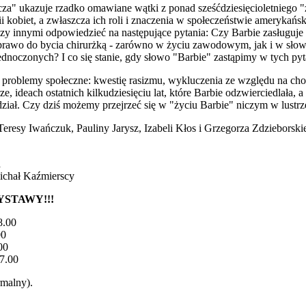
za" ukazuje rzadko omawiane wątki z ponad sześćdziesięcioletniego "życ
orii kobiet, a zwłaszcza ich roli i znaczenia w społeczeństwie ameryka
y innymi odpowiedzieć na następujące pytania: Czy Barbie zasługuje 
rawo do bycia chirurżką - zarówno w życiu zawodowym, jak i w słown
dnoczonych? I co się stanie, gdy słowo "Barbie" zastąpimy w tych py
roblemy społeczne: kwestię rasizmu, wykluczenia ze względu na chor
ze, ideach ostatnich kilkudziesięciu lat, które Barbie odzwierciedlała,
ział. Czy dziś możemy przejrzeć się w "życiu Barbie" niczym w lustrz
eresy Iwańczuk, Pauliny Jarysz, Izabeli Kłos i Grzegorza Zdziebors
a
ichał Kaźmierscy
YSTAWY!!!
8.00
00
00
17.00
rmalny).