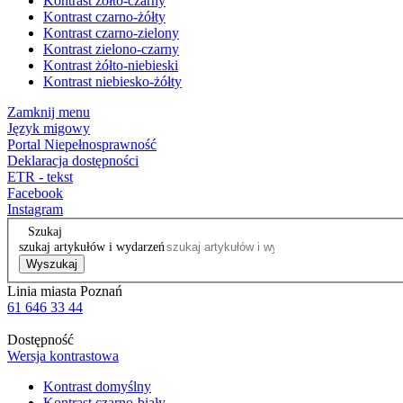
Kontrast żółto-czarny
Kontrast czarno-żółty
Kontrast czarno-zielony
Kontrast zielono-czarny
Kontrast żółto-niebieski
Kontrast niebiesko-żółty
Zamknij menu
Język migowy
Portal Niepełnosprawność
Deklaracja dostępności
ETR - tekst
Facebook
Instagram
Szukaj
szukaj artykułów i wydarzeń
Wyszukaj
Linia miasta Poznań
61 646 33 44
Dostępność
Wersja kontrastowa
Kontrast domyślny
Kontrast czarno-biały