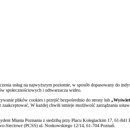
dczenia usług na najwyższym poziomie, w sposób dopasowany do indy
diów społecznościowych i odtwarzacza wideo.
żywanie plików cookies i przejść bezpośrednio do strony lub
„Wyświetl
sz zaakceptować. W każdej chwili istnieje możliwość zarządzania ustaw
ent Miasta Poznania z siedzibą przy Placu Kolegiackim 17, 61-841 P
o-Sieciowe (PCSS) ul. Noskowskiego 12/14, 61-704 Poznań.