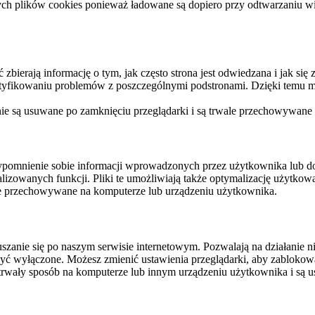
ych plików cookies ponieważ ładowane są dopiero przy odtwarzaniu wid
ierają informację o tym, jak często strona jest odwiedzana i jak się z 
ntyfikowaniu problemów z poszczególnymi podstronami. Dzięki temu mo
 nie są usuwane po zamknięciu przeglądarki i są trwale przechowywane
rzypomnienie sobie informacji wprowadzonych przez użytkownika lub 
nalizowanych funkcji. Pliki te umożliwiają także optymalizację użytko
ale przechowywane na komputerze lub urządzeniu użytkownika.
szanie się po naszym serwisie internetowym. Pozwalają na działanie ni
yć wyłączone. Możesz zmienić ustawienia przeglądarki, aby zablokować
trwały sposób na komputerze lub innym urządzeniu użytkownika i są u