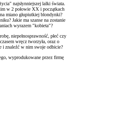
ia" najsłynniejszej lalki świata.
ńskim w 2 połowie XX i początkach
na miano głupiutkiej blondynki?
iku? Jakie ma szanse na zostanie
taniach wyrazem "kobieta"?
obę, niepełnosprawność, płeć czy
 a czasem wręcz tworzyła, oraz o
e i znaleźć w nim swoje odbicie?
kiego, wyprodukowane przez firmę