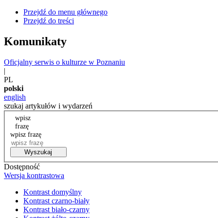
Przejdź do menu głównego
Przejdź do treści
Komunikaty
Oficjalny serwis o kulturze w Poznaniu
|
PL
polski
english
szukaj artykułów i wydarzeń
wpisz
frazę
wpisz frazę
Wyszukaj
Dostępność
Wersja kontrastowa
Kontrast domyślny
Kontrast czarno-biały
Kontrast biało-czarny