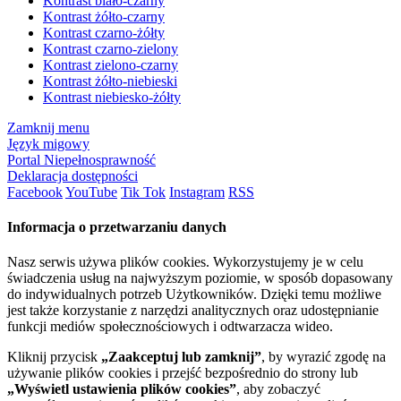
Kontrast biało-czarny
Kontrast żółto-czarny
Kontrast czarno-żółty
Kontrast czarno-zielony
Kontrast zielono-czarny
Kontrast żółto-niebieski
Kontrast niebiesko-żółty
Zamknij menu
Język migowy
Portal Niepełnosprawność
Deklaracja dostępności
Facebook
YouTube
Tik Tok
Instagram
RSS
Informacja o przetwarzaniu danych
Nasz serwis używa plików cookies. Wykorzystujemy je w celu
świadczenia usług na najwyższym poziomie, w sposób dopasowany
do indywidualnych potrzeb Użytkowników. Dzięki temu możliwe
jest także korzystanie z narzędzi analitycznych oraz udostępnianie
funkcji mediów społecznościowych i odtwarzacza wideo.
Kliknij przycisk
„Zaakceptuj lub zamknij”
, by wyrazić zgodę na
używanie plików cookies i przejść bezpośrednio do strony lub
„Wyświetl ustawienia plików cookies”
, aby zobaczyć