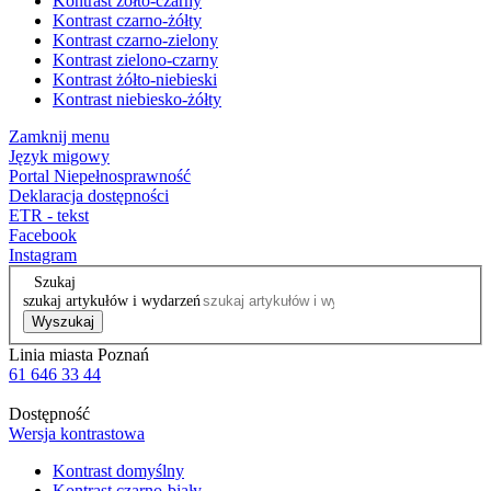
Kontrast żółto-czarny
Kontrast czarno-żółty
Kontrast czarno-zielony
Kontrast zielono-czarny
Kontrast żółto-niebieski
Kontrast niebiesko-żółty
Zamknij menu
Język migowy
Portal Niepełnosprawność
Deklaracja dostępności
ETR - tekst
Facebook
Instagram
Szukaj
szukaj artykułów i wydarzeń
Wyszukaj
Linia miasta Poznań
61 646 33 44
Dostępność
Wersja kontrastowa
Kontrast domyślny
Kontrast czarno-biały