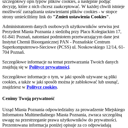
szczegółowy opis typów plików cookies, a następnie podjąć
decyzję, które z nich chcesz zaakceptować. W każdej chwili istnieje
możliwość zarządzania ustawieniami plików cookies - w stopce
strony umieściliśmy link do
"Zmień ustawienia Cookies"
.
Administratorem danych osobowych użytkowników serwisu jest
Prezydent Miasta Poznania z siedzibą przy Placu Kolegiackim 17,
61-841 Poznań, natomiast podmiotem przetwarzającym dane jest
Instytut Chemii Bioorganicznej PAN - Poznańskie Centrum
Superkomputerowo-Sieciowe (PCSS) ul. Noskowskiego 12/14, 61-
704 Poznań.
Szczegółowe informacje na temat przetwarzania Twoich danych
znajdują się w
Polityce prywatności
.
Szczegółowe informacje o tym, w jaki sposób używane są pliki
cookies, a także w jaki sposób można je zablokować lub usunąć,
znajdziesz w
Polityce cookies
.
Cenimy Twoją prywatność
Urząd Miasta Poznania odpowiedzialny za prowadzenie Miejskiego
Informatora Multimedialnego Miasta Poznania, zwraca szczególną
uwagę na przestrzeganie prawa użytkowników do prywatności.
Prezentowana informacja poniżej opisuje za co odpowiadają