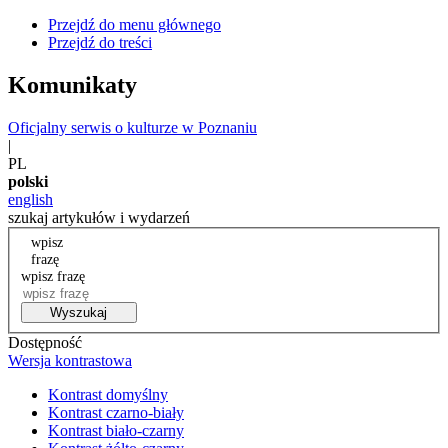
Przejdź do menu głównego
Przejdź do treści
Komunikaty
Oficjalny serwis o kulturze w Poznaniu
|
PL
polski
english
szukaj artykułów i wydarzeń
wpisz
frazę
wpisz frazę
Wyszukaj
Dostępność
Wersja kontrastowa
Kontrast domyślny
Kontrast czarno-biały
Kontrast biało-czarny