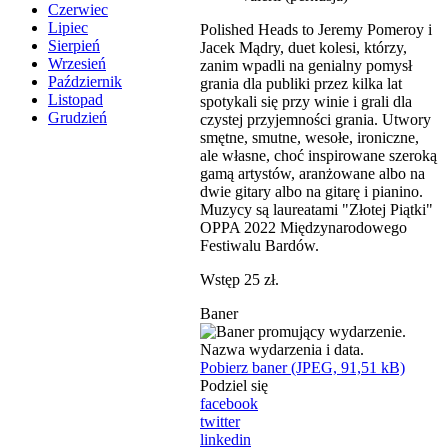
Czerwiec
Lipiec
Polished Heads to Jeremy Pomeroy i
Sierpień
Jacek Mądry, duet kolesi, którzy,
Wrzesień
zanim wpadli na genialny pomysł
Październik
grania dla publiki przez kilka lat
Listopad
spotykali się przy winie i grali dla
Grudzień
czystej przyjemności grania. Utwory
smętne, smutne, wesołe, ironiczne,
ale własne, choć inspirowane szeroką
gamą artystów, aranżowane albo na
dwie gitary albo na gitarę i pianino.
Muzycy są laureatami "Złotej Piątki"
OPPA 2022 Międzynarodowego
Festiwalu Bardów.
Wstęp 25 zł.
Baner
Pobierz baner (JPEG, 91,51 kB)
Podziel się
facebook
twitter
linkedin