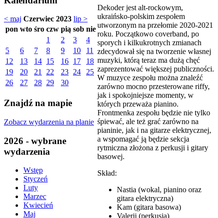
Kalendarium
Dekoder jest alt-rockowym,
ukraińsko-polskim zespołem
< maj
Czerwiec 2023
lip >
utworzonym na przełomie 2020-2021
pon
wto
śro
czw
pią
sob
nie
roku. Początkowo coverband, po
1
2
3
4
sporych i kilkukrotnych zmianach
5
6
7
8
9
10
11
zdecydował się na tworzenie własnej
muzyki, którą teraz ma dużą chęć
12
13
14
15
16
17
18
zaprezentować większej publiczności.
19
20
21
22
23
24
25
W muzyce zespołu można znaleźć
26
27
28
29
30
zarówno mocno przesterowane riffy,
jak i spokojniejsze momenty, w
Znajdź na mapie
których przeważa pianino.
Frontmenka zespołu będzie nie tylko
śpiewać, ale też grać zarówno na
Zobacz wydarzenia na planie
pianinie, jak i na gitarze elektrycznej,
a wspomagać ją będzie sekcja
2026 - wybrane
rytmiczna złożona z perkusji i gitary
wydarzenia
basowej.
Wstęp
Skład:
Styczeń
Luty
Nastia (wokal, pianino oraz
Marzec
gitara elektryczna)
Kwiecień
Kam (gitara basowa)
Maj
Valerii (perkusja)