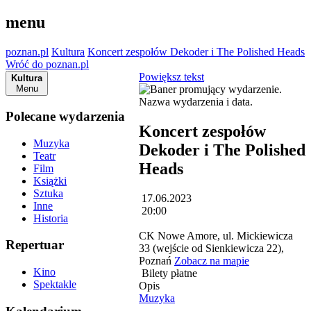
menu
poznan.pl
Kultura
Koncert zespołów Dekoder i The Polished Heads
Wróć do poznan.pl
Powiększ tekst
Kultura
Menu
Polecane wydarzenia
Koncert zespołów
Muzyka
Dekoder i The Polished
Teatr
Heads
Film
Książki
Sztuka
17.06.2023
Inne
20:00
Historia
CK Nowe Amore, ul. Mickiewicza
Repertuar
33 (wejście od Sienkiewicza 22),
Poznań
Zobacz na mapie
Kino
Bilety płatne
Spektakle
Opis
Muzyka