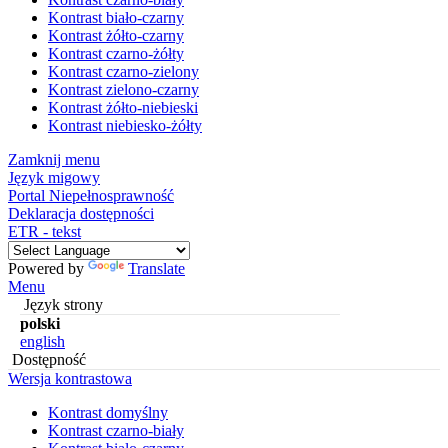
Kontrast biało-czarny
Kontrast żółto-czarny
Kontrast czarno-żółty
Kontrast czarno-zielony
Kontrast zielono-czarny
Kontrast żółto-niebieski
Kontrast niebiesko-żółty
Zamknij menu
Język migowy
Portal Niepełnosprawność
Deklaracja dostępności
ETR - tekst
Powered by
Translate
Menu
Język strony
polski
english
Dostępność
Wersja kontrastowa
Kontrast domyślny
Kontrast czarno-biały