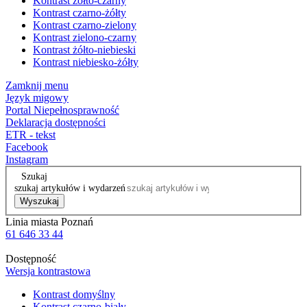
Kontrast żółto-czarny
Kontrast czarno-żółty
Kontrast czarno-zielony
Kontrast zielono-czarny
Kontrast żółto-niebieski
Kontrast niebiesko-żółty
Zamknij menu
Język migowy
Portal Niepełnosprawność
Deklaracja dostępności
ETR - tekst
Facebook
Instagram
Szukaj
szukaj artykułów i wydarzeń
Wyszukaj
Linia miasta Poznań
61 646 33 44
Dostępność
Wersja kontrastowa
Kontrast domyślny
Kontrast czarno-biały