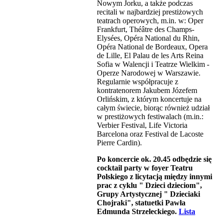
Nowym Jorku, a także podczas
recitali w najbardziej prestiżowych
teatrach operowych, m.in. w: Oper
Frankfurt, Théâtre des Champs-
Elysées, Opéra National du Rhin,
Opéra National de Bordeaux, Opera
de Lille, El Palau de les Arts Reina
Sofia w Walencji i Teatrze Wielkim -
Operze Narodowej w Warszawie.
Regularnie współpracuje z
kontratenorem Jakubem Józefem
Orlińskim, z którym koncertuje na
całym świecie, biorąc również udział
w prestiżowych festiwalach (m.in.:
Verbier Festival, Life Victoria
Barcelona oraz Festival de Lacoste
Pierre Cardin).
Po koncercie ok. 20.45 odbędzie się
cocktail party w foyer Teatru
Polskiego z licytacją między innymi
prac z cyklu " Dzieci dzieciom",
Grupy Artystycznej " Dzieciaki
Chojraki", statuetki Pawła
Edmunda Strzeleckiego.
Lista