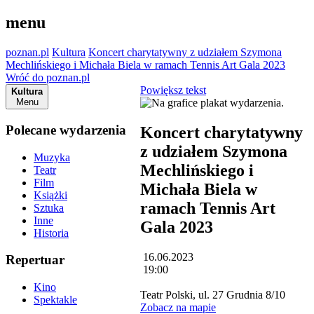
menu
poznan.pl
Kultura
Koncert charytatywny z udziałem Szymona
Mechlińskiego i Michała Biela w ramach Tennis Art Gala 2023
Wróć do poznan.pl
Powiększ tekst
Kultura
Menu
Polecane wydarzenia
Koncert charytatywny
z udziałem Szymona
Muzyka
Mechlińskiego i
Teatr
Film
Michała Biela w
Książki
ramach Tennis Art
Sztuka
Inne
Gala 2023
Historia
16.06.2023
Repertuar
19:00
Kino
Teatr Polski, ul. 27 Grudnia 8/10
Spektakle
Zobacz na mapie