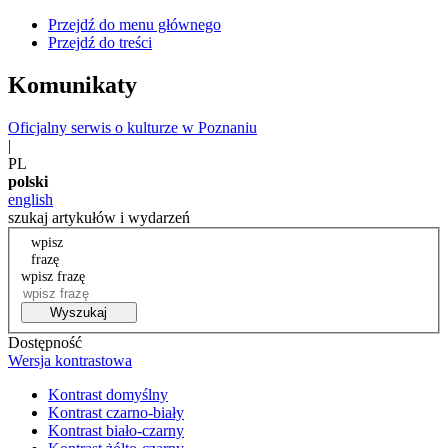
Przejdź do menu głównego
Przejdź do treści
Komunikaty
Oficjalny serwis o kulturze w Poznaniu
|
PL
polski
english
szukaj artykułów i wydarzeń
wpisz
frazę
wpisz frazę
Wyszukaj
Dostępność
Wersja kontrastowa
Kontrast domyślny
Kontrast czarno-biały
Kontrast biało-czarny