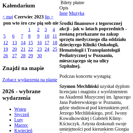
Bilety płatne
Kalendarium
Opis
Inne
Muzyka
< maj
Czerwiec 2023
lip >
pon
wto
śro
czw
pią
sob
nie
Środki finansowe z tegorocznej
akcji - jak w latach poprzednich -
1
2
3
4
zostaną przekazane na zakup
5
6
7
8
9
10
11
sprzętu medycznego dla oddziału
12
13
14
15
16
17
18
dziecięcego Kliniki Onkologii,
19
20
21
22
23
24
25
Hematologii i Transplantologii
Pediatrycznej w Poznaniu,
26
27
28
29
30
mieszczącego się na ulicy
Szpitalnej.
Znajdź na mapie
Podczas koncertu wystąpią:
Zobacz wydarzenia na planie
Szymon Mechliński
uzyskał dyplom
2026 - wybrane
licencjata i magistra z wyróżnieniem
na Akademii Muzycznej im. Ignacego
wydarzenia
Jana Paderewskiego w Poznaniu,
gdzie studiował pod kierunkiem prof.
Wstęp
Jerzego Mechlińskiego, prof. Iwony
Styczeń
Kowalkowskiej i Gabrieli Klimy-
Luty
Kściuczyk. Artysta doskonali swoje
Marzec
umiejętności pod kierunkiem Giorgia
Kwiecień