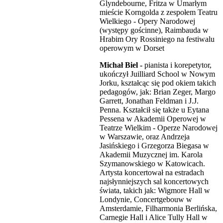
Glyndebourne, Fritza w Umarłym
mieście Korngolda z zespołem Teatru
Wielkiego - Opery Narodowej
(występy gościnne), Raimbauda w
Hrabim Ory Rossiniego na festiwalu
operowym w Dorset
Michał Biel -
pianista i korepetytor,
ukończył Juilliard School w Nowym
Jorku, kształcąc się pod okiem takich
pedagogów, jak: Brian Zeger, Margo
Garrett, Jonathan Feldman i J.J.
Penna. Kształcił się także u Eytana
Pessena w Akademii Operowej w
Teatrze Wielkim - Operze Narodowej
w Warszawie, oraz Andrzeja
Jasińskiego i Grzegorza Biegasa w
Akademii Muzycznej im. Karola
Szymanowskiego w Katowicach.
Artysta koncertował na estradach
najsłynniejszych sal koncertowych
świata, takich jak: Wigmore Hall w
Londynie, Concertgebouw w
Amsterdamie, Filharmonia Berlińska,
Carnegie Hall i Alice Tully Hall w