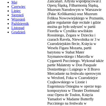
Zancanari. Artysta współpracował z
Maj
Operą Śląską, Filharmonią Śląską,
Czerwiec
Muzeum Narodowym w Warszawie
Lipiec
(Pałac Królikarnia) oraz Muzeum
Sierpień
Feliksa Nowowiejskiego w Poznaniu,
Wrzesień
gdzie regularnie daje recitale i gdzie
Październik
można go było usłyszeć w partii
Listopad
Fiorella w Cyruliku sewilskim
Grudzień
Rossiniego, Zegara w Dziecku i
czarach Ravela, Niewolnika nr 3 w
Czarodziejskim flecie, Księcia w
Weselu Figara Mozarta, partii
barytonu w Stabat Mater
Szymanowskiego i Marcella w
Cyganerii Pucciniego. Wykonał także
partie Malatesty w Don Pasquale
Donizettiego i Luigiego w Il Bravo
Mercadante na festiwalu operowym
w Wexford, Foka w Czarodziejce
Czajkowskiego w Lionie i
Eugeniusza Oniegina w operze tego
kompozytora w Theater Dortmund
oraz Opera de Toulon, Księcia
Yamadori w Madame Butterfly
Pucciniego na festiwalu w