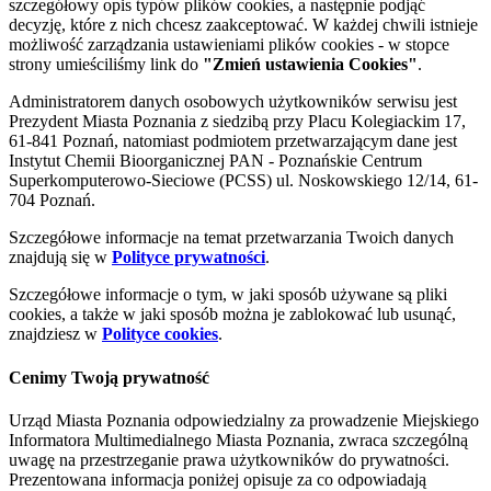
szczegółowy opis typów plików cookies, a następnie podjąć
decyzję, które z nich chcesz zaakceptować. W każdej chwili istnieje
możliwość zarządzania ustawieniami plików cookies - w stopce
strony umieściliśmy link do
"Zmień ustawienia Cookies"
.
Administratorem danych osobowych użytkowników serwisu jest
Prezydent Miasta Poznania z siedzibą przy Placu Kolegiackim 17,
61-841 Poznań, natomiast podmiotem przetwarzającym dane jest
Instytut Chemii Bioorganicznej PAN - Poznańskie Centrum
Superkomputerowo-Sieciowe (PCSS) ul. Noskowskiego 12/14, 61-
704 Poznań.
Szczegółowe informacje na temat przetwarzania Twoich danych
znajdują się w
Polityce prywatności
.
Szczegółowe informacje o tym, w jaki sposób używane są pliki
cookies, a także w jaki sposób można je zablokować lub usunąć,
znajdziesz w
Polityce cookies
.
Cenimy Twoją prywatność
Urząd Miasta Poznania odpowiedzialny za prowadzenie Miejskiego
Informatora Multimedialnego Miasta Poznania, zwraca szczególną
uwagę na przestrzeganie prawa użytkowników do prywatności.
Prezentowana informacja poniżej opisuje za co odpowiadają