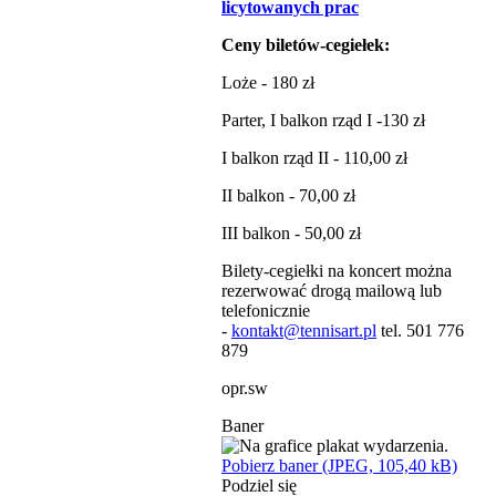
licytowanych prac
Ceny biletów-cegiełek:
Loże - 180 zł
Parter, I balkon rząd I -130 zł
I balkon rząd II - 110,00 zł
II balkon - 70,00 zł
III balkon - 50,00 zł
Bilety-cegiełki na koncert można
rezerwować drogą mailową lub
telefonicznie
-
kontakt@tennisart.pl
tel. 501 776
879
opr.sw
Baner
Pobierz baner (JPEG, 105,40 kB)
Podziel się