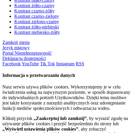
Kontrast biało-czarny
Kontrast żółto-czarny
Kontrast czarno-żółty
Kontrast czarno-zielony
Kontrast zielono-czarny
Kontrast żółto-niebieski
Kontrast niebiesko-żółty
Zamknij menu
Język migowy
Portal Niepełnosprawność
Deklaracja dostępności
Facebook
YouTube
Tik Tok
Instagram
RSS
Informacja o przetwarzaniu danych
Nasz serwis używa plików cookies. Wykorzystujemy je w celu
świadczenia usług na najwyższym poziomie, w sposób dopasowany
do indywidualnych potrzeb Użytkowników. Dzięki temu możliwe
jest także korzystanie z narzędzi analitycznych oraz udostępnianie
funkcji mediów społecznościowych i odtwarzacza wideo.
Kliknij przycisk
„Zaakceptuj lub zamknij”
, by wyrazić zgodę na
używanie plików cookies i przejść bezpośrednio do strony lub
„Wyświetl ustawienia plików cookies”
, aby zobaczyć