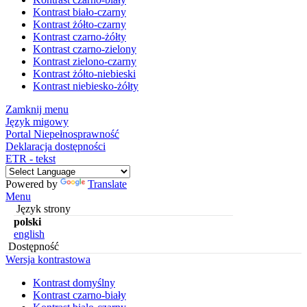
Kontrast biało-czarny
Kontrast żółto-czarny
Kontrast czarno-żółty
Kontrast czarno-zielony
Kontrast zielono-czarny
Kontrast żółto-niebieski
Kontrast niebiesko-żółty
Zamknij menu
Język migowy
Portal Niepełnosprawność
Deklaracja dostępności
ETR - tekst
Powered by
Translate
Menu
Język strony
polski
english
Dostępność
Wersja kontrastowa
Kontrast domyślny
Kontrast czarno-biały