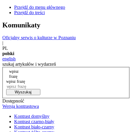
Przejdź do menu głównego
Przejdź do treści
Komunikaty
Oficjalny serwis o kulturze w Poznaniu
|
PL
polski
english
szukaj artykułów i wydarzeń
wpisz
frazę
wpisz frazę
Wyszukaj
Dostępność
Wersja kontrastowa
Kontrast domyślny
Kontrast czarno-biały
Kontrast biało-czarny