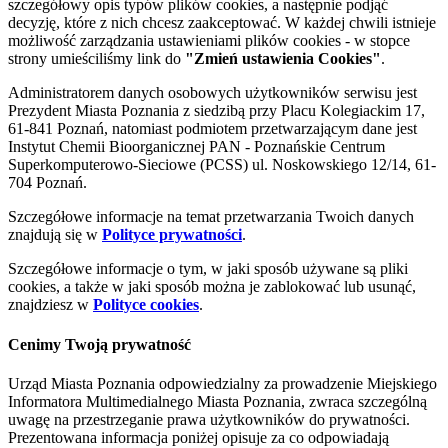
szczegółowy opis typów plików cookies, a następnie podjąć
decyzję, które z nich chcesz zaakceptować. W każdej chwili istnieje
możliwość zarządzania ustawieniami plików cookies - w stopce
strony umieściliśmy link do
"Zmień ustawienia Cookies"
.
Administratorem danych osobowych użytkowników serwisu jest
Prezydent Miasta Poznania z siedzibą przy Placu Kolegiackim 17,
61-841 Poznań, natomiast podmiotem przetwarzającym dane jest
Instytut Chemii Bioorganicznej PAN - Poznańskie Centrum
Superkomputerowo-Sieciowe (PCSS) ul. Noskowskiego 12/14, 61-
704 Poznań.
Szczegółowe informacje na temat przetwarzania Twoich danych
znajdują się w
Polityce prywatności
.
Szczegółowe informacje o tym, w jaki sposób używane są pliki
cookies, a także w jaki sposób można je zablokować lub usunąć,
znajdziesz w
Polityce cookies
.
Cenimy Twoją prywatność
Urząd Miasta Poznania odpowiedzialny za prowadzenie Miejskiego
Informatora Multimedialnego Miasta Poznania, zwraca szczególną
uwagę na przestrzeganie prawa użytkowników do prywatności.
Prezentowana informacja poniżej opisuje za co odpowiadają