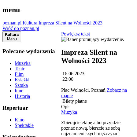
menu
poznan.pl
Kultura
Impreza Silent na Wolności 2023
Wróć do poznan.pl
Powiększ tekst
Kultura
Menu
Polecane wydarzenia
Impreza Silent na
Wolności 2023
Muzyka
Teatr
16.06.2023
Film
22:00
Książki
Sztuka
Plac Wolności, Poznań
Zobacz na
Inne
mapie
Historia
Bilety płatne
Opis
Repertuar
Muzyka
Kino
Zbierajcie ekipę albo przyjdzie
Spektakle
poznać nową, bierzcie ze sobą
najznamienitszych mężczyzn i