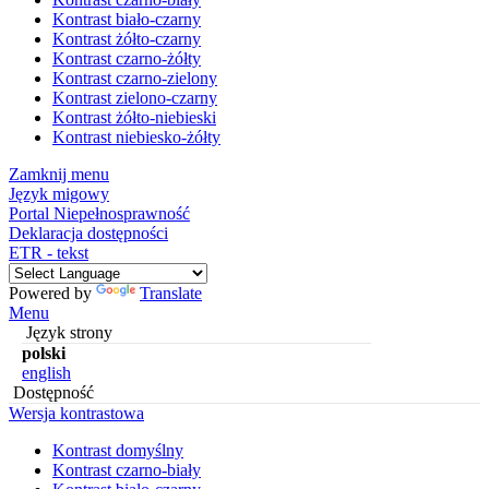
Kontrast biało-czarny
Kontrast żółto-czarny
Kontrast czarno-żółty
Kontrast czarno-zielony
Kontrast zielono-czarny
Kontrast żółto-niebieski
Kontrast niebiesko-żółty
Zamknij menu
Język migowy
Portal Niepełnosprawność
Deklaracja dostępności
ETR - tekst
Powered by
Translate
Menu
Język strony
polski
english
Dostępność
Wersja kontrastowa
Kontrast domyślny
Kontrast czarno-biały