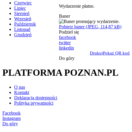
Czerwiec
Wydarzenie płatne.
Lipiec
Sierpień
Baner
Wrzesień
Październik
Pobierz baner (JPEG, 114,87 kB)
Listopad
Podziel się
Grudzień
facebook
twitter
linkedin
Drukuj
Pokaż QR kod
Do góry
PLATFORMA POZNAN.PL
O nas
Kontakt
Deklaracja dostępności
Polityka prywatności
Facebook
Instagram
Do góry