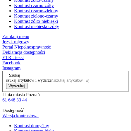
Kontrast żółto-czarny
Kontrast czarno-żółty
Kontrast czarno-zielony
Kontrast zielono-czarny
Kontrast żółto-niebieski
Kontrast niebiesko-żółty
Zamknij menu
Język migowy
Portal Niepełnosprawność
Deklaracja dostępności
ETR - tekst
Facebook
Instagram
Szukaj
szukaj artykułów i wydarzeń
Wyszukaj
Linia miasta Poznań
61 646 33 44
Dostępność
Wersja kontrastowa
Kontrast domyślny
Kontrast czarno-biały