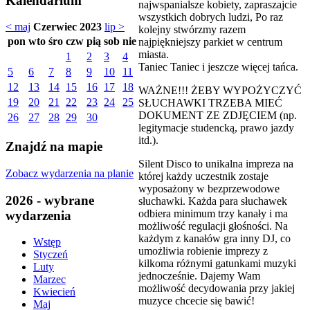
Kalendarium
najwspanialsze kobiety, zapraszajcie
wszystkich dobrych ludzi, Po raz
< maj
Czerwiec 2023
lip >
kolejny stwórzmy razem
pon
wto
śro
czw
pią
sob
nie
najpiękniejszy parkiet w centrum
miasta.
1
2
3
4
Taniec Taniec i jeszcze więcej tańca.
5
6
7
8
9
10
11
12
13
14
15
16
17
18
WAŻNE!!! ŻEBY WYPOŻYCZYĆ
19
20
21
22
23
24
25
SŁUCHAWKI TRZEBA MIEĆ
DOKUMENT ZE ZDJĘCIEM (np.
26
27
28
29
30
legitymacje studencką, prawo jazdy
itd.).
Znajdź na mapie
Silent Disco to unikalna impreza na
Zobacz wydarzenia na planie
której każdy uczestnik zostaje
wyposażony w bezprzewodowe
2026 - wybrane
słuchawki. Każda para słuchawek
odbiera minimum trzy kanały i ma
wydarzenia
możliwość regulacji głośności. Na
każdym z kanałów gra inny DJ, co
Wstęp
umożliwia robienie imprezy z
Styczeń
kilkoma różnymi gatunkami muzyki
Luty
jednocześnie. Dajemy Wam
Marzec
możliwość decydowania przy jakiej
Kwiecień
muzyce chcecie się bawić!
Maj