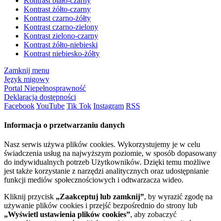
Kontrast biało-czarny
Kontrast żółto-czarny
Kontrast czarno-żółty
Kontrast czarno-zielony
Kontrast zielono-czarny
Kontrast żółto-niebieski
Kontrast niebiesko-żółty
Zamknij menu
Język migowy
Portal Niepełnosprawność
Deklaracja dostępności
Facebook
YouTube
Tik Tok
Instagram
RSS
Informacja o przetwarzaniu danych
Nasz serwis używa plików cookies. Wykorzystujemy je w celu
świadczenia usług na najwyższym poziomie, w sposób dopasowany
do indywidualnych potrzeb Użytkowników. Dzięki temu możliwe
jest także korzystanie z narzędzi analitycznych oraz udostępnianie
funkcji mediów społecznościowych i odtwarzacza wideo.
Kliknij przycisk
„Zaakceptuj lub zamknij”
, by wyrazić zgodę na
używanie plików cookies i przejść bezpośrednio do strony lub
„Wyświetl ustawienia plików cookies”
, aby zobaczyć