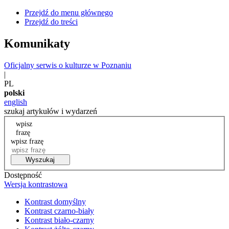
Przejdź do menu głównego
Przejdź do treści
Komunikaty
Oficjalny serwis o kulturze w Poznaniu
|
PL
polski
english
szukaj artykułów i wydarzeń
wpisz
frazę
wpisz frazę
Wyszukaj
Dostępność
Wersja kontrastowa
Kontrast domyślny
Kontrast czarno-biały
Kontrast biało-czarny