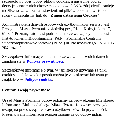
szczegółowy opis typów plików cookies, a następnie podjąć
decyzję, które z nich chcesz zaakceptować. W każdej chwili istnieje
możliwość zarządzania ustawieniami plików cookies - w stopce
strony umieściliśmy link do
"Zmień ustawienia Cookies"
.
Administratorem danych osobowych użytkowników serwisu jest
Prezydent Miasta Poznania z siedzibą przy Placu Kolegiackim 17,
61-841 Poznań, natomiast podmiotem przetwarzającym dane jest
Instytut Chemii Bioorganicznej PAN - Poznańskie Centrum
Superkomputerowo-Sieciowe (PCSS) ul. Noskowskiego 12/14, 61-
704 Poznań.
Szczegółowe informacje na temat przetwarzania Twoich danych
znajdują się w
Polityce prywatności
.
Szczegółowe informacje o tym, w jaki sposób używane są pliki
cookies, a także w jaki sposób można je zablokować lub usunąć,
znajdziesz w
Polityce cookies
.
Cenimy Twoją prywatność
Urząd Miasta Poznania odpowiedzialny za prowadzenie Miejskiego
Informatora Multimedialnego Miasta Poznania, zwraca szczególną
uwagę na przestrzeganie prawa użytkowników do prywatności.
Prezentowana informacja poniżej opisuje za co odpowiadają