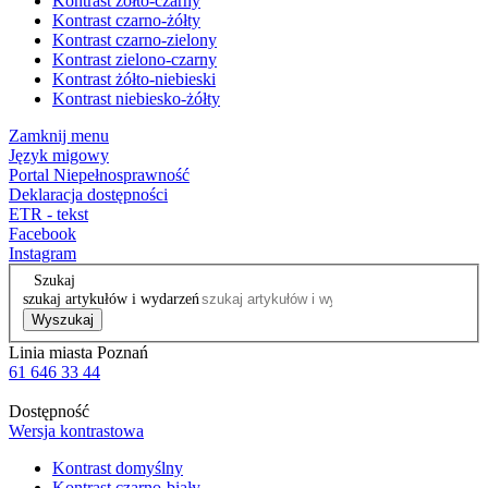
Kontrast żółto-czarny
Kontrast czarno-żółty
Kontrast czarno-zielony
Kontrast zielono-czarny
Kontrast żółto-niebieski
Kontrast niebiesko-żółty
Zamknij menu
Język migowy
Portal Niepełnosprawność
Deklaracja dostępności
ETR - tekst
Facebook
Instagram
Szukaj
szukaj artykułów i wydarzeń
Wyszukaj
Linia miasta Poznań
61 646 33 44
Dostępność
Wersja kontrastowa
Kontrast domyślny
Kontrast czarno-biały