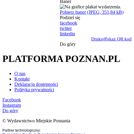
Baner
Pobierz baner (JPEG, 351,84 kB)
Podziel się
facebook
twitter
linkedin
Drukuj
Pokaż QR kod
Do góry
PLATFORMA POZNAN.PL
O nas
Kontakt
Deklaracja dostępności
Polityka prywatności
Facebook
Instagram
Do góry
© Wydawnictwo Miejskie Posnania
Partner technologiczny: