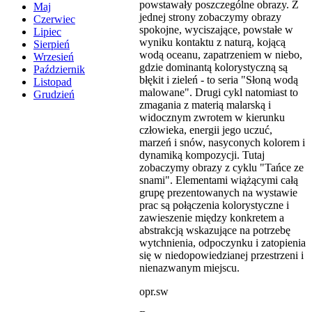
powstawały poszczególne obrazy. Z
Maj
jednej strony zobaczymy obrazy
Czerwiec
spokojne, wyciszające, powstałe w
Lipiec
wyniku kontaktu z naturą, kojącą
Sierpień
wodą oceanu, zapatrzeniem w niebo,
Wrzesień
gdzie dominantą kolorystyczną są
Październik
błękit i zieleń - to seria "Słoną wodą
Listopad
malowane". Drugi cykl natomiast to
Grudzień
zmagania z materią malarską i
widocznym zwrotem w kierunku
człowieka, energii jego uczuć,
marzeń i snów, nasyconych kolorem i
dynamiką kompozycji. Tutaj
zobaczymy obrazy z cyklu "Tańce ze
snami". Elementami wiążącymi całą
grupę prezentowanych na wystawie
prac są połączenia kolorystyczne i
zawieszenie między konkretem a
abstrakcją wskazujące na potrzebę
wytchnienia, odpoczynku i zatopienia
się w niedopowiedzianej przestrzeni i
nienazwanym miejscu.
opr.sw