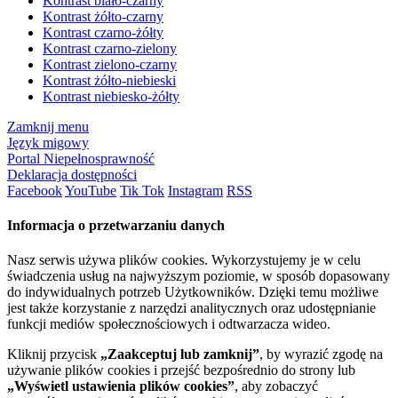
Kontrast biało-czarny
Kontrast żółto-czarny
Kontrast czarno-żółty
Kontrast czarno-zielony
Kontrast zielono-czarny
Kontrast żółto-niebieski
Kontrast niebiesko-żółty
Zamknij menu
Język migowy
Portal Niepełnosprawność
Deklaracja dostępności
Facebook
YouTube
Tik Tok
Instagram
RSS
Informacja o przetwarzaniu danych
Nasz serwis używa plików cookies. Wykorzystujemy je w celu
świadczenia usług na najwyższym poziomie, w sposób dopasowany
do indywidualnych potrzeb Użytkowników. Dzięki temu możliwe
jest także korzystanie z narzędzi analitycznych oraz udostępnianie
funkcji mediów społecznościowych i odtwarzacza wideo.
Kliknij przycisk
„Zaakceptuj lub zamknij”
, by wyrazić zgodę na
używanie plików cookies i przejść bezpośrednio do strony lub
„Wyświetl ustawienia plików cookies”
, aby zobaczyć