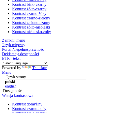
Kontrast biało-czarny
Kontrast żółto-czarny
Kontrast czarno-żółty
Kontrast czarno-zielony
Kontrast zielono-czarny
Kontrast żółto-niebieski
Kontrast niebiesko-żółty
Zamknij menu
Język migowy
Portal Niepełnosprawność
Deklaracja dostępności
ETR - tekst
Powered by
Translate
Menu
Język strony
polski
english
Dostępność
Wersja kontrastowa
Kontrast domyślny
Kontrast czarno-biały