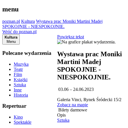
menu
poznan.pl
Kultura
Wystawa prac Moniki Martini Madej
SPOKOJNIE - NIESPOKOJNIE.
Wróć do poznan.pl
Powiększ tekst
Kultura
Menu
Polecane wydarzenia
Wystawa prac Moniki
Martini Madej
Muzyka
SPOKOJNIE -
Teatr
Film
NIESPOKOJNIE.
Książki
Sztuka
03.06 – 24.06.2023
Inne
Historia
Galeria Vinci, Rynek Śródecki 15/2
Zobacz na mapie
Repertuar
Bilety darmowe
Opis
Kino
Sztuka
Spektakle