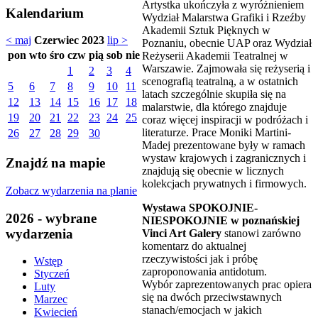
Artystka ukończyła z wyróżnieniem
Kalendarium
Wydział Malarstwa Grafiki i Rzeźby
Akademii Sztuk Pięknych w
< maj
Czerwiec 2023
lip >
Poznaniu, obecnie UAP oraz Wydział
pon
wto
śro
czw
pią
sob
nie
Reżyserii Akademii Teatralnej w
Warszawie. Zajmowała się reżyserią i
1
2
3
4
scenografią teatralną, a w ostatnich
5
6
7
8
9
10
11
latach szczególnie skupiła się na
12
13
14
15
16
17
18
malarstwie, dla którego znajduje
19
20
21
22
23
24
25
coraz więcej inspiracji w podróżach i
literaturze. Prace Moniki Martini-
26
27
28
29
30
Madej prezentowane były w ramach
wystaw krajowych i zagranicznych i
Znajdź na mapie
znajdują się obecnie w licznych
kolekcjach prywatnych i firmowych.
Zobacz wydarzenia na planie
Wystawa SPOKOJNIE-
2026 - wybrane
NIESPOKOJNIE w poznańskiej
wydarzenia
Vinci Art Galery
stanowi zarówno
komentarz do aktualnej
rzeczywistości jak i próbę
Wstęp
zaproponowania antidotum.
Styczeń
Wybór zaprezentowanych prac opiera
Luty
się na dwóch przeciwstawnych
Marzec
stanach/emocjach w jakich
Kwiecień