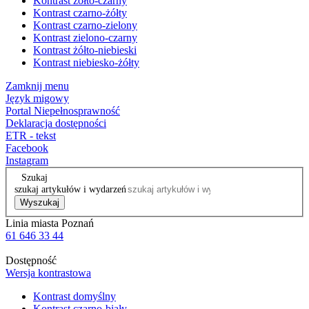
Kontrast żółto-czarny
Kontrast czarno-żółty
Kontrast czarno-zielony
Kontrast zielono-czarny
Kontrast żółto-niebieski
Kontrast niebiesko-żółty
Zamknij menu
Język migowy
Portal Niepełnosprawność
Deklaracja dostępności
ETR - tekst
Facebook
Instagram
Szukaj
szukaj artykułów i wydarzeń
Wyszukaj
Linia miasta Poznań
61 646 33 44
Dostępność
Wersja kontrastowa
Kontrast domyślny
Kontrast czarno-biały