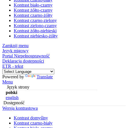
Kontrast biało-czarny
Kontrast żółto-czarny
Kontrast czarno-żółty
Kontrast czarno-zielony
Kontrast zielono-czarny
Kontrast żółto-niebieski
Kontrast niebiesko-żółty
Zamknij menu
Język migowy
Portal Niepełnosprawność
Deklaracja dostępności
ETR - tekst
Powered by
Translate
Menu
Język strony
polski
english
Dostępność
Wersja kontrastowa
Kontrast domyślny
Kontrast czarno-biały