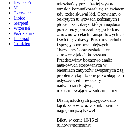
Kwiecień
mieszkańcy poznańskiej wyspy
Maj
tumskiejkomunikowali się ze światem
Czerwiec
gdy rzekę skuwał lód. Opowiemy o
Lipiec
odkrytych tu łyżwach kościanych i
Sierpień
płozach sań, dzięki którym najstarsi
Wrzesień
poznaniacy poruszali się po lodzie,
Październik
zarówno w celach transportowych jak
Listopad
i świetnej zabawy. Poznamy techniki
Grudzień
i sprzęty sportowe tutejszych
"łyżwiarzy" oraz zaskakujące
surowce z jakich korzystano.
Przedstawimy bogactwo analiz
naukowych stosowanych w
badaniach zabytków związanych z tą
problematyką - to one pozwalają nam
usłyszeć średniowieczny
nadwarciański gwar,
rozbrzmiewający w śnieżnej aurze.
Dla najmłodszych przygotowano
kącik zabaw wraz z konkursem na
najpiękniejszą łyżwę!
Bilety w cenie 10/15 zł
(ulgowy/normalny).