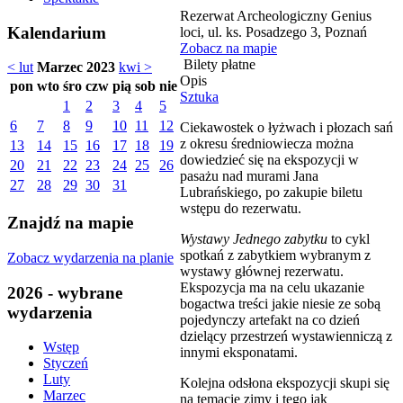
Rezerwat Archeologiczny Genius
Kalendarium
loci, ul. ks. Posadzego 3, Poznań
Zobacz na mapie
Bilety płatne
< lut
Marzec 2023
kwi >
Opis
pon
wto
śro
czw
pią
sob
nie
Sztuka
1
2
3
4
5
6
7
8
9
10
11
12
Ciekawostek o łyżwach i płozach sań
z okresu średniowiecza można
13
14
15
16
17
18
19
dowiedzieć się na ekspozycji w
20
21
22
23
24
25
26
pasażu nad murami Jana
27
28
29
30
31
Lubrańskiego, po zakupie biletu
wstępu do rezerwatu.
Znajdź na mapie
Wystawy Jednego zabytku
to cykl
spotkań z zabytkiem wybranym z
Zobacz wydarzenia na planie
wystawy głównej rezerwatu.
Ekspozycja ma na celu ukazanie
2026 - wybrane
bogactwa treści jakie niesie ze sobą
wydarzenia
pojedynczy artefakt na co dzień
dzielący przestrzeń wystawienniczą z
Wstęp
innymi eksponatami.
Styczeń
Luty
Kolejna odsłona ekspozycji skupi się
Marzec
na temacie zimy i tego jak