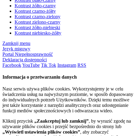
Kontrast biało-czarny
Kontrast żółto-czarny
Kontrast czarno-żółty
Kontrast czarno-zielony
Kontrast zielono-czarny
Kontrast żółto-niebieski
Kontrast niebiesko-żółty
Zamknij menu
Język migowy
Portal Niepełnosprawność
Deklaracja dostępności
Facebook
YouTube
Tik Tok
Instagram
RSS
Informacja o przetwarzaniu danych
Nasz serwis używa plików cookies. Wykorzystujemy je w celu
świadczenia usług na najwyższym poziomie, w sposób dopasowany
do indywidualnych potrzeb Użytkowników. Dzięki temu możliwe
jest także korzystanie z narzędzi analitycznych oraz udostępnianie
funkcji mediów społecznościowych i odtwarzacza wideo.
Kliknij przycisk
„Zaakceptuj lub zamknij”
, by wyrazić zgodę na
używanie plików cookies i przejść bezpośrednio do strony lub
„Wyświetl ustawienia plików cookies”
, aby zobaczyć