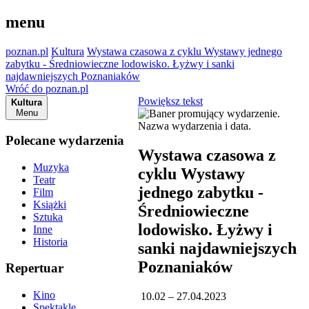
menu
poznan.pl
Kultura
Wystawa czasowa z cyklu Wystawy jednego
zabytku - Średniowieczne lodowisko. Łyżwy i sanki
najdawniejszych Poznaniaków
Wróć do poznan.pl
Powiększ tekst
Kultura
Menu
Polecane wydarzenia
Wystawa czasowa z
Muzyka
cyklu Wystawy
Teatr
jednego zabytku -
Film
Książki
Średniowieczne
Sztuka
lodowisko. Łyżwy i
Inne
Historia
sanki najdawniejszych
Poznaniaków
Repertuar
Kino
10.02 – 27.04.2023
Spektakle