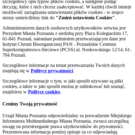
szczegółowy opis typów plików cookies, a następnie podjąć
decyzję, które z nich chcesz zaakceptować. W każdej chwili istnieje
możliwość zarządzania ustawieniami plików cookies - w stopce
strony umieściliśmy link do
"Zmień ustawienia Cookies"
.
Administratorem danych osobowych użytkowników serwisu jest
Prezydent Miasta Poznania z siedzibą przy Placu Kolegiackim 17,
61-841 Poznań, natomiast podmiotem przetwarzającym dane jest
Instytut Chemii Bioorganicznej PAN - Poznańskie Centrum
Superkomputerowo-Sieciowe (PCSS) ul. Noskowskiego 12/14, 61-
704 Poznań.
Szczegółowe informacje na temat przetwarzania Twoich danych
znajdują się w
Polityce prywatności
.
Szczegółowe informacje o tym, w jaki sposób używane są pliki
cookies, a także w jaki sposób można je zablokować lub usunąć,
znajdziesz w
Polityce cookies
.
Cenimy Twoją prywatność
Urząd Miasta Poznania odpowiedzialny za prowadzenie Miejskiego
Informatora Multimedialnego Miasta Poznania, zwraca szczególną
uwagę na przestrzeganie prawa użytkowników do prywatności.
Prezentowana informacja poniżej opisuje za co odpowiadają