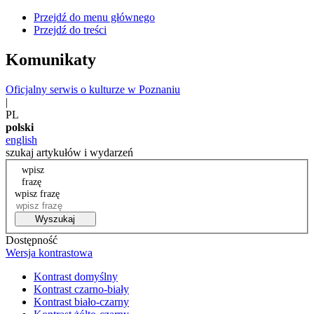
Przejdź do menu głównego
Przejdź do treści
Komunikaty
Oficjalny serwis o kulturze w Poznaniu
|
PL
polski
english
szukaj artykułów i wydarzeń
wpisz
frazę
wpisz frazę
Wyszukaj
Dostępność
Wersja kontrastowa
Kontrast domyślny
Kontrast czarno-biały
Kontrast biało-czarny