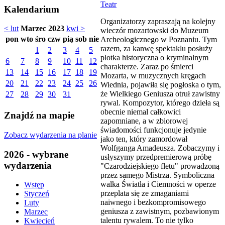
Teatr
Kalendarium
Organizatorzy zapraszają na kolejny
< lut
Marzec 2023
kwi >
wieczór mozartowski do Muzeum
pon
wto
śro
czw
pią
sob
nie
Archeologicznego w Poznaniu. Tym
razem, za kanwę spektaklu posłuży
1
2
3
4
5
plotka historyczna o kryminalnym
6
7
8
9
10
11
12
charakterze. Zaraz po śmierci
13
14
15
16
17
18
19
Mozarta, w muzycznych kręgach
20
21
22
23
24
25
26
Wiednia, pojawiła się pogłoska o tym,
że Wielkiego Geniusza otruł zawistny
27
28
29
30
31
rywal. Kompozytor, którego dzieła są
obecnie niemal całkowici
Znajdź na mapie
zapomniane, a w zbiorowej
świadomości funkcjonuje jedynie
Zobacz wydarzenia na planie
jako ten, który zamordował
Wolfganga Amadeusza. Zobaczymy i
2026 - wybrane
usłyszymy przedpremierową próbę
wydarzenia
"Czarodziejskiego fletu" prowadzoną
przez samego Mistrza. Symboliczna
walka Światła i Ciemności w operze
Wstęp
przeplata się ze zmaganiami
Styczeń
naiwnego i bezkompromisowego
Luty
geniusza z zawistnym, pozbawionym
Marzec
talentu rywalem. To nie tylko
Kwiecień