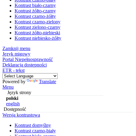
Kontrast biało-czarny
Kontrast żółto-czarny
Kontrast czarno-żółty
Kontrast czarno-zielony
Kontrast zielono-czarny
Kontrast żółto-niebieski
Kontrast niebiesko-żółty
Zamknij menu
Język migowy
Portal Niepełnosprawność
Deklaracja dostępności
ETR - tekst
Powered by
Translate
Menu
Język strony
polski
english
Dostępność
Wersja kontrastowa
Kontrast domyślny
Kontrast czarno-biały