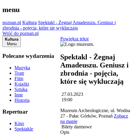
menu
poznan.pl
Kultura
Spektakl - Żegnaj Amadeuszu. Geniusz i
zbrodnia - pojęcia, które się wykluczają
Wróć do poznan.pl
Powiększ tekst
Kultura
Menu
Polecane wydarzenia
Spektakl - Żegnaj
Amadeuszu. Geniusz i
Muzyka
zbrodnia - pojęcia,
Teatr
Film
które się wykluczają
Książki
Sztuka
27.03.2023
Inne
19:00
Historia
Muzeum Archeologiczne, ul. Wodna
Repertuar
27 - Pałac Górków, Poznań
Zobacz
na mapie
Kino
Bilety darmowe
Spektakle
Opis