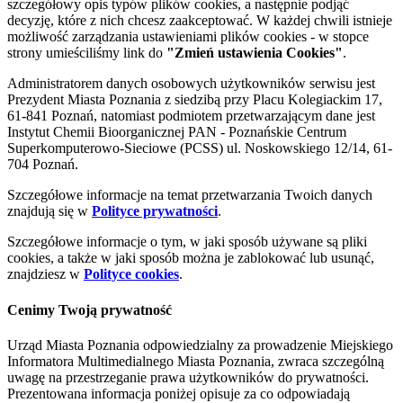
szczegółowy opis typów plików cookies, a następnie podjąć
decyzję, które z nich chcesz zaakceptować. W każdej chwili istnieje
możliwość zarządzania ustawieniami plików cookies - w stopce
strony umieściliśmy link do
"Zmień ustawienia Cookies"
.
Administratorem danych osobowych użytkowników serwisu jest
Prezydent Miasta Poznania z siedzibą przy Placu Kolegiackim 17,
61-841 Poznań, natomiast podmiotem przetwarzającym dane jest
Instytut Chemii Bioorganicznej PAN - Poznańskie Centrum
Superkomputerowo-Sieciowe (PCSS) ul. Noskowskiego 12/14, 61-
704 Poznań.
Szczegółowe informacje na temat przetwarzania Twoich danych
znajdują się w
Polityce prywatności
.
Szczegółowe informacje o tym, w jaki sposób używane są pliki
cookies, a także w jaki sposób można je zablokować lub usunąć,
znajdziesz w
Polityce cookies
.
Cenimy Twoją prywatność
Urząd Miasta Poznania odpowiedzialny za prowadzenie Miejskiego
Informatora Multimedialnego Miasta Poznania, zwraca szczególną
uwagę na przestrzeganie prawa użytkowników do prywatności.
Prezentowana informacja poniżej opisuje za co odpowiadają