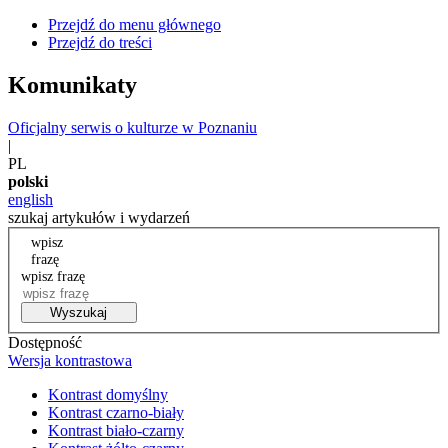
Przejdź do menu głównego
Przejdź do treści
Komunikaty
Oficjalny serwis o kulturze w Poznaniu
|
PL
polski
english
szukaj artykułów i wydarzeń
wpisz
frazę
wpisz frazę
Wyszukaj
Dostępność
Wersja kontrastowa
Kontrast domyślny
Kontrast czarno-biały
Kontrast biało-czarny