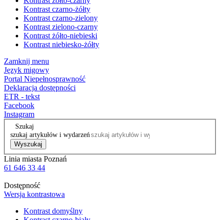
Kontrast żółto-czarny
Kontrast czarno-żółty
Kontrast czarno-zielony
Kontrast zielono-czarny
Kontrast żółto-niebieski
Kontrast niebiesko-żółty
Zamknij menu
Język migowy
Portal Niepełnosprawność
Deklaracja dostępności
ETR - tekst
Facebook
Instagram
Szukaj
szukaj artykułów i wydarzeń
Wyszukaj
Linia miasta Poznań
61 646 33 44
Dostępność
Wersja kontrastowa
Kontrast domyślny
Kontrast czarno-biały