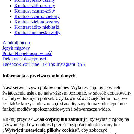
Kontrast biało-czarny
Kontrast żółto-czarny
Kontrast czarno-żółty
Kontrast czarno-zielony
Kontrast zielono-czarny
Kontrast żółto-niebieski
Kontrast niebiesko-żółty
Zamknij menu
Język migowy
Portal Niepełnosprawność
Deklaracja dostępności
Facebook
YouTube
Tik Tok
Instagram
RSS
Informacja o przetwarzaniu danych
Nasz serwis używa plików cookies. Wykorzystujemy je w celu
świadczenia usług na najwyższym poziomie, w sposób dopasowany
do indywidualnych potrzeb Użytkowników. Dzięki temu możliwe
jest także korzystanie z narzędzi analitycznych oraz udostępnianie
funkcji mediów społecznościowych i odtwarzacza wideo.
Kliknij przycisk
„Zaakceptuj lub zamknij”
, by wyrazić zgodę na
używanie plików cookies i przejść bezpośrednio do strony lub
„Wyświetl ustawienia plików cookies”
, aby zobaczyć