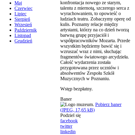
konfrontacja nowego ze starym,
Maj
talentu z miernotą, szczerego serca z
Czerwiec
wyrachowaniem, to opowieść o
Lipiec
ludziach teatru. Zobaczymy operę od
Sierpień
kulis. Poznamy relacje między
Wrzesień
artystami, którzy na co dzień tworzą
Październik
barwną grupę przyjaciół i
Listopad
współpracowników Mozarta. Przede
Grudzień
wszystkim będziemy bawić się i
wzruszać wraz z nimi, słuchając
fragmentów światowego arcydzieła.
Całość wydarzenia została
przygotowana przez uczniów i
absolwentów Zespołu Szkół
Muzycznych w Poznaniu.
Wstęp bezpłatny.
Baner
Pobierz baner
(JPEG, 17,65 kB)
Podziel się
facebook
twitter
linkedin