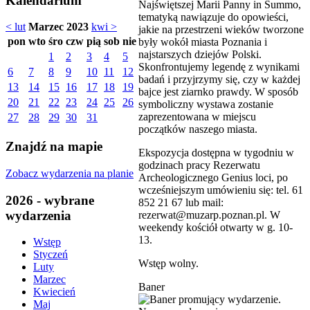
Kalendarium
Najświętszej Marii Panny in Summo,
tematyką nawiązuje do opowieści,
< lut
Marzec 2023
kwi >
jakie na przestrzeni wieków tworzone
pon
wto
śro
czw
pią
sob
nie
były wokół miasta Poznania i
najstarszych dziejów Polski.
1
2
3
4
5
Skonfrontujemy legendę z wynikami
6
7
8
9
10
11
12
badań i przyjrzymy się, czy w każdej
13
14
15
16
17
18
19
bajce jest ziarnko prawdy. W sposób
20
21
22
23
24
25
26
symboliczny wystawa zostanie
zaprezentowana w miejscu
27
28
29
30
31
początków naszego miasta.
Znajdź na mapie
Ekspozycja dostępna w tygodniu w
godzinach pracy Rezerwatu
Zobacz wydarzenia na planie
Archeologicznego Genius loci, po
wcześniejszym umówieniu się: tel. 61
2026 - wybrane
852 21 67 lub mail:
wydarzenia
rezerwat@muzarp.poznan.pl. W
weekendy kościół otwarty w g. 10-
13.
Wstęp
Styczeń
Wstęp wolny.
Luty
Marzec
Baner
Kwiecień
Maj