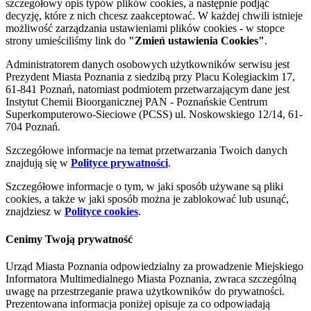
szczegółowy opis typów plików cookies, a następnie podjąć
decyzję, które z nich chcesz zaakceptować. W każdej chwili istnieje
możliwość zarządzania ustawieniami plików cookies - w stopce
strony umieściliśmy link do
"Zmień ustawienia Cookies"
.
Administratorem danych osobowych użytkowników serwisu jest
Prezydent Miasta Poznania z siedzibą przy Placu Kolegiackim 17,
61-841 Poznań, natomiast podmiotem przetwarzającym dane jest
Instytut Chemii Bioorganicznej PAN - Poznańskie Centrum
Superkomputerowo-Sieciowe (PCSS) ul. Noskowskiego 12/14, 61-
704 Poznań.
Szczegółowe informacje na temat przetwarzania Twoich danych
znajdują się w
Polityce prywatności
.
Szczegółowe informacje o tym, w jaki sposób używane są pliki
cookies, a także w jaki sposób można je zablokować lub usunąć,
znajdziesz w
Polityce cookies
.
Cenimy Twoją prywatność
Urząd Miasta Poznania odpowiedzialny za prowadzenie Miejskiego
Informatora Multimedialnego Miasta Poznania, zwraca szczególną
uwagę na przestrzeganie prawa użytkowników do prywatności.
Prezentowana informacja poniżej opisuje za co odpowiadają