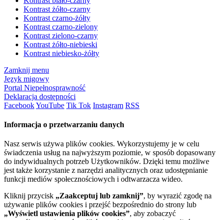
Kontrast biało-czarny
Kontrast żółto-czarny
Kontrast czarno-żółty
Kontrast czarno-zielony
Kontrast zielono-czarny
Kontrast żółto-niebieski
Kontrast niebiesko-żółty
Zamknij menu
Język migowy
Portal Niepełnosprawność
Deklaracja dostępności
Facebook
YouTube
Tik Tok
Instagram
RSS
Informacja o przetwarzaniu danych
Nasz serwis używa plików cookies. Wykorzystujemy je w celu
świadczenia usług na najwyższym poziomie, w sposób dopasowany
do indywidualnych potrzeb Użytkowników. Dzięki temu możliwe
jest także korzystanie z narzędzi analitycznych oraz udostępnianie
funkcji mediów społecznościowych i odtwarzacza wideo.
Kliknij przycisk
„Zaakceptuj lub zamknij”
, by wyrazić zgodę na
używanie plików cookies i przejść bezpośrednio do strony lub
„Wyświetl ustawienia plików cookies”
, aby zobaczyć