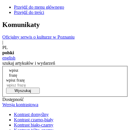
Przejdź do menu głównego
Przejdź do treści
Komunikaty
Oficjalny serwis o kulturze w Poznaniu
|
PL
polski
english
szukaj artykułów i wydarzeń
wpisz
frazę
wpisz frazę
Wyszukaj
Dostępność
Wersja kontrastowa
Kontrast domyślny
Kontrast czarno-biały
Kontrast biało-czarny