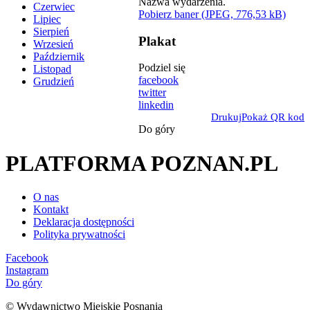
Czerwiec
Pobierz baner (JPEG, 776,53 kB)
Lipiec
Sierpień
Plakat
Wrzesień
Październik
Podziel się
Listopad
facebook
Grudzień
twitter
linkedin
Drukuj
Pokaż QR kod
Do góry
PLATFORMA POZNAN.PL
O nas
Kontakt
Deklaracja dostępności
Polityka prywatności
Facebook
Instagram
Do góry
© Wydawnictwo Miejskie Posnania