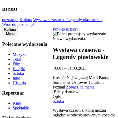
menu
poznan.pl
Kultura
Wystawa czasowa - Legendy piastowskie
Wróć do poznan.pl
Powiększ tekst
Kultura
Menu
Polecane wydarzenia
Wystawa czasowa -
Muzyka
Legendy piastowskie
Teatr
Film
03.01 – 31.03.2023
Książki
Sztuka
Kościół Najświętszej Marii Panny in
Inne
Summo na Ostrowie Tumskim,
Historia
Poznań
Zobacz na mapie
Bilety darmowe
Repertuar
Opis
Sztuka
Kino
Spektakle
Wystawa czasowa, którą można
oglądać w odrestaurowanym kościele