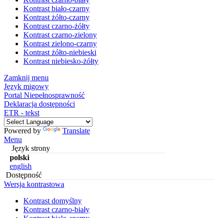
Kontrast biało-czarny
Kontrast żółto-czarny
Kontrast czarno-żółty
Kontrast czarno-zielony
Kontrast zielono-czarny
Kontrast żółto-niebieski
Kontrast niebiesko-żółty
Zamknij menu
Język migowy
Portal Niepełnosprawność
Deklaracja dostępności
ETR - tekst
Powered by
Translate
Menu
Język strony
polski
english
Dostępność
Wersja kontrastowa
Kontrast domyślny
Kontrast czarno-biały