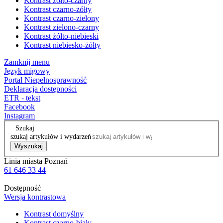
Kontrast żółto-czarny
Kontrast czarno-żółty
Kontrast czarno-zielony
Kontrast zielono-czarny
Kontrast żółto-niebieski
Kontrast niebiesko-żółty
Zamknij menu
Język migowy
Portal Niepełnosprawność
Deklaracja dostępności
ETR - tekst
Facebook
Instagram
Szukaj
szukaj artykułów i wydarzeń
Wyszukaj
Linia miasta Poznań
61 646 33 44
Dostępność
Wersja kontrastowa
Kontrast domyślny
Kontrast czarno-biały