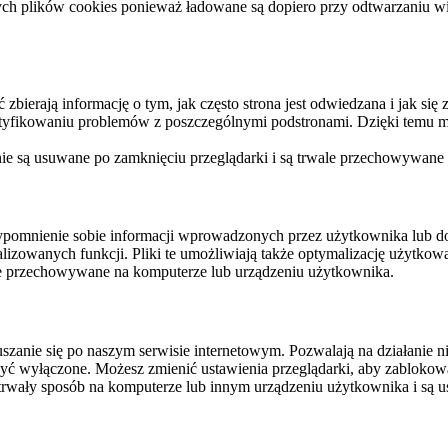
ych plików cookies ponieważ ładowane są dopiero przy odtwarzaniu wid
ierają informację o tym, jak często strona jest odwiedzana i jak się z 
ntyfikowaniu problemów z poszczególnymi podstronami. Dzięki temu mo
 nie są usuwane po zamknięciu przeglądarki i są trwale przechowywane
rzypomnienie sobie informacji wprowadzonych przez użytkownika lub 
nalizowanych funkcji. Pliki te umożliwiają także optymalizację użytko
ale przechowywane na komputerze lub urządzeniu użytkownika.
szanie się po naszym serwisie internetowym. Pozwalają na działanie ni
yć wyłączone. Możesz zmienić ustawienia przeglądarki, aby zablokować
trwały sposób na komputerze lub innym urządzeniu użytkownika i są u