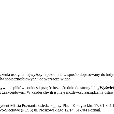
dczenia usług na najwyższym poziomie, w sposób dopasowany do indy
diów społecznościowych i odtwarzacza wideo.
żywanie plików cookies i przejść bezpośrednio do strony lub
„Wyświetl
sz zaakceptować. W każdej chwili istnieje możliwość zarządzania ustaw
ent Miasta Poznania z siedzibą przy Placu Kolegiackim 17, 61-841 P
o-Sieciowe (PCSS) ul. Noskowskiego 12/14, 61-704 Poznań.