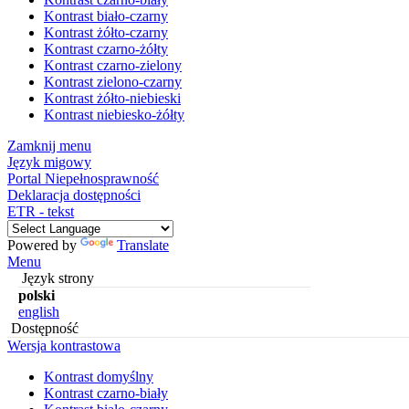
Kontrast biało-czarny
Kontrast żółto-czarny
Kontrast czarno-żółty
Kontrast czarno-zielony
Kontrast zielono-czarny
Kontrast żółto-niebieski
Kontrast niebiesko-żółty
Zamknij menu
Język migowy
Portal Niepełnosprawność
Deklaracja dostępności
ETR - tekst
Powered by
Translate
Menu
Język strony
polski
english
Dostępność
Wersja kontrastowa
Kontrast domyślny
Kontrast czarno-biały