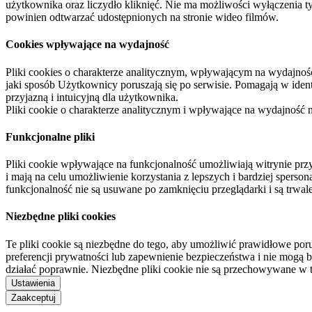
użytkownika oraz liczydło kliknięć. Nie ma możliwości wyłączenia t
powinien odtwarzać udostępnionych na stronie wideo filmów.
Cookies wpływające na wydajność
Pliki cookies o charakterze analitycznym, wpływającym na wydajność zb
jaki sposób Użytkownicy poruszają się po serwisie. Pomagają w ide
przyjazną i intuicyjną dla użytkownika.
Pliki cookie o charakterze analitycznym i wpływające na wydajność
Funkcjonalne pliki
Pliki cookie wpływające na funkcjonalność umożliwiają witrynie p
i mają na celu umożliwienie korzystania z lepszych i bardziej sperso
funkcjonalność nie są usuwane po zamknięciu przeglądarki i są trw
Niezbędne pliki cookies
Te pliki cookie są niezbędne do tego, aby umożliwić prawidłowe poru
preferencji prywatności lub zapewnienie bezpieczeństwa i nie mogą b
działać poprawnie. Niezbędne pliki cookie nie są przechowywane w 
Ustawienia
Zaakceptuj