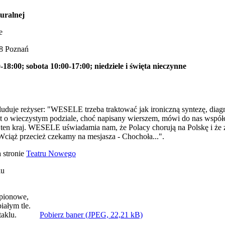
uralnej
e
28 Poznań
-18:00; sobota 10:00-17:00; niedziele i święta nieczynne
uje reżyser: "WESELE trzeba traktować jak ironiczną syntezę, diag
ekst o wieczystym podziale, choć napisany wierszem, mówi do nas wspó
 ten kraj. WESELE uświadamia nam, że Polacy chorują na Polskę i że z t
Wciąż przecież czekamy na mesjasza - Chochoła...".
a stronie
Teatru Nowego
iu
Pobierz baner (JPEG, 22,21 kB)