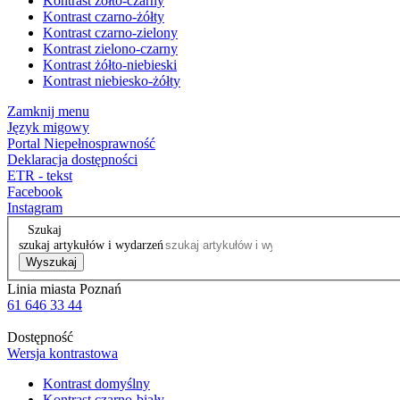
Kontrast żółto-czarny
Kontrast czarno-żółty
Kontrast czarno-zielony
Kontrast zielono-czarny
Kontrast żółto-niebieski
Kontrast niebiesko-żółty
Zamknij menu
Język migowy
Portal Niepełnosprawność
Deklaracja dostępności
ETR - tekst
Facebook
Instagram
Szukaj
szukaj artykułów i wydarzeń
Wyszukaj
Linia miasta Poznań
61 646 33 44
Dostępność
Wersja kontrastowa
Kontrast domyślny
Kontrast czarno-biały