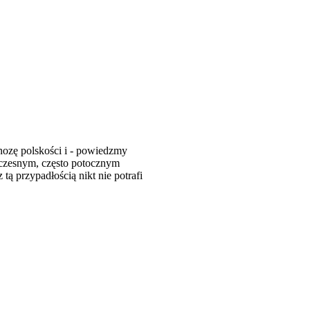
nozę polskości i - powiedzmy
łczesnym, często potocznym
ą przypadłością nikt nie potrafi