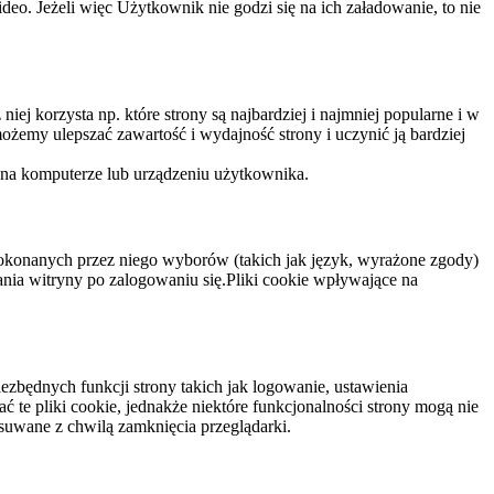
eo. Jeżeli więc Użytkownik nie godzi się na ich załadowanie, to nie
niej korzysta np. które strony są najbardziej i najmniej popularne i w
żemy ulepszać zawartość i wydajność strony i uczynić ją bardziej
 na komputerze lub urządzeniu użytkownika.
dokonanych przez niego wyborów (takich jak język, wyrażone zgody)
wania witryny po zalogowaniu się.Pliki cookie wpływające na
ezbędnych funkcji strony takich jak logowanie, ustawienia
 te pliki cookie, jednakże niektóre funkcjonalności strony mogą nie
suwane z chwilą zamknięcia przeglądarki.