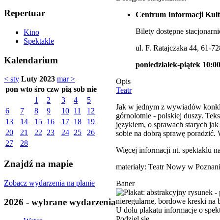
Repertuar
Centrum Informacji Kult
Bilety dostępne stacjonarni
Kino
Spektakle
ul. F. Ratajczaka 44, 61-7
Kalendarium
poniedziałek-piątek 10:00
< sty
Luty 2023
mar >
Opis
pon
wto
śro
czw
pią
sob
nie
Teatr
1
2
3
4
5
Jak w jednym z wywiadów konklud
6
7
8
9
10
11
12
górnolotnie - polskiej duszy. T
13
14
15
16
17
18
19
językiem, o sprawach starych jak
20
21
22
23
24
25
26
sobie na dobrą sprawę poradzić. 
27
28
Więcej informacji nt. spektaklu n
Znajdź na mapie
materiały: Teatr Nowy w Poznan
Zobacz wydarzenia na planie
Baner
2026 - wybrane wydarzenia
Podziel się