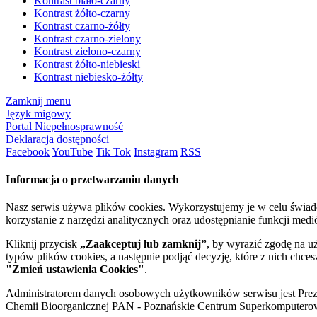
Kontrast biało-czarny
Kontrast żółto-czarny
Kontrast czarno-żółty
Kontrast czarno-zielony
Kontrast zielono-czarny
Kontrast żółto-niebieski
Kontrast niebiesko-żółty
Zamknij menu
Język migowy
Portal Niepełnosprawność
Deklaracja dostępności
Facebook
YouTube
Tik Tok
Instagram
RSS
Informacja o przetwarzaniu danych
Nasz serwis używa plików cookies. Wykorzystujemy je w celu świa
korzystanie z narzędzi analitycznych oraz udostępnianie funkcji me
Kliknij przycisk
„Zaakceptuj lub zamknij”
, by wyrazić zgodę na u
typów plików cookies, a następnie podjąć decyzję, które z nich chce
"Zmień ustawienia Cookies"
.
Administratorem danych osobowych użytkowników serwisu jest Prezyd
Chemii Bioorganicznej PAN - Poznańskie Centrum Superkomputerow