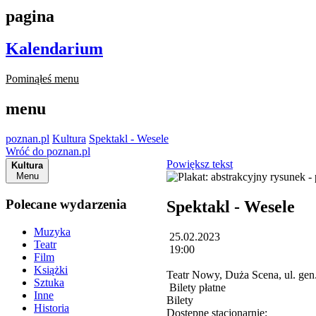
pagina
Kalendarium
Pominąłeś menu
menu
poznan.pl
Kultura
Spektakl - Wesele
Wróć do poznan.pl
Powiększ tekst
Kultura
Menu
Polecane wydarzenia
Spektakl - Wesele
Muzyka
25.02.2023
Teatr
19:00
Film
Książki
Teatr Nowy, Duża Scena, ul. ge
Sztuka
Bilety płatne
Inne
Bilety
Historia
Dostępne stacjonarnie: