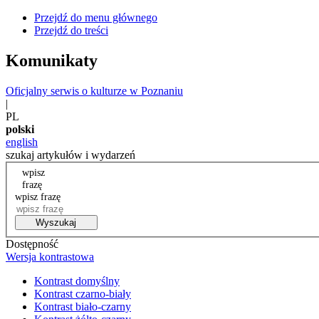
Przejdź do menu głównego
Przejdź do treści
Komunikaty
Oficjalny serwis o kulturze w Poznaniu
|
PL
polski
english
szukaj artykułów i wydarzeń
wpisz
frazę
wpisz frazę
Wyszukaj
Dostępność
Wersja kontrastowa
Kontrast domyślny
Kontrast czarno-biały
Kontrast biało-czarny