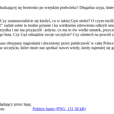
chadzającej się beztrosko po wiejskim podwórku? Długaśna szyja, śmiesz
Czy zastanawialiście się kiedyś, co w takiej Gęsi siedzi? O czym my
!" zadali sobie to trudne pytanie i ku wielkiemu zdziwieniu odkryli sm
 brzydka i nie ma przyjaciół - jedyne, co ma to ów wielki smutek, przy
o buta. Czy Gęś odnajdzie swoje szczęście? Czy uśmiech na powrót za
nasz obsypany nagrodami i doceniony przez publiczność w całej Polsc
oraz szczęściu, które może nas spotkać nawet wtedy, kiedy najmniej się
Pobierz baner (PNG, 151,58 kB)