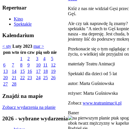
Repertuar
Któż z nas nie widział Gęsi prze
Gęś.
Kino
Ale czy tak naprawdę Ją znamy? 
Spektakle
spektaklu "A niech to Gęś kopnie
nasza - ma depresję. Jest chuda,
Kalendarium
jesienny liść do podeszwy mokreg
< sty
Luty 2023
mar >
Przekonacie się o tym oglądając 
pon
wto
śro
czw
pią
sob
nie
życiu, o wielkiej sile przyjaźni 
1
2
3
4
5
materiały Teatru Animacji
6
7
8
9
10
11
12
13
14
15
16
17
18
19
Spektakl dla dzieci od 5 lat
20
21
22
23
24
25
26
autor: Marta Guśniowska
27
28
reżyser: Marta Guśniowska
Znajdź na mapie
Zobacz
www.teatranimacji.pl
Zobacz wydarzenia na planie
Baner
2026 - wybrane wydarzenia
Podziel się