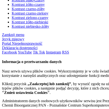
Kontrast biało-czarny
Kontrast żółto-czarny
Kontrast czarno-żółty
Kontrast czarno-zielony
Kontrast zielono-czarny
Kontrast żółto-niebieski
Kontrast niebiesko-żółty
Zamknij menu
Język migowy
Portal Niepełnosprawność
Deklaracja dostępności
Facebook
YouTube
Tik Tok
Instagram
RSS
Informacja o przetwarzaniu danych
Nasz serwis używa plików cookies. Wykorzystujemy je w celu świa
korzystanie z narzędzi analitycznych oraz udostępnianie funkcji me
Kliknij przycisk
„Zaakceptuj lub zamknij”
, by wyrazić zgodę na u
typów plików cookies, a następnie podjąć decyzję, które z nich chce
"Zmień ustawienia Cookies"
.
Administratorem danych osobowych użytkowników serwisu jest Prezyd
Chemii Bioorganicznej PAN - Poznańskie Centrum Superkomputerow