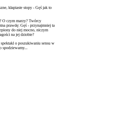
ne, kłapiaste stopy - Gęś jak to
śli? O czym marzy? Twórcy
utna prawdę: Gęś - przynajmniej ta
czepiony do niej mocno, niczym
gości na jej dziobie?
e spektakl o poszukiwaniu sensu w
 go spodziewamy...