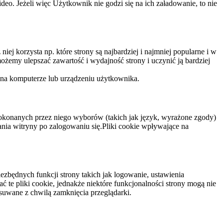
eo. Jeżeli więc Użytkownik nie godzi się na ich załadowanie, to nie
niej korzysta np. które strony są najbardziej i najmniej popularne i w
żemy ulepszać zawartość i wydajność strony i uczynić ją bardziej
 na komputerze lub urządzeniu użytkownika.
dokonanych przez niego wyborów (takich jak język, wyrażone zgody)
wania witryny po zalogowaniu się.Pliki cookie wpływające na
ezbędnych funkcji strony takich jak logowanie, ustawienia
 te pliki cookie, jednakże niektóre funkcjonalności strony mogą nie
suwane z chwilą zamknięcia przeglądarki.