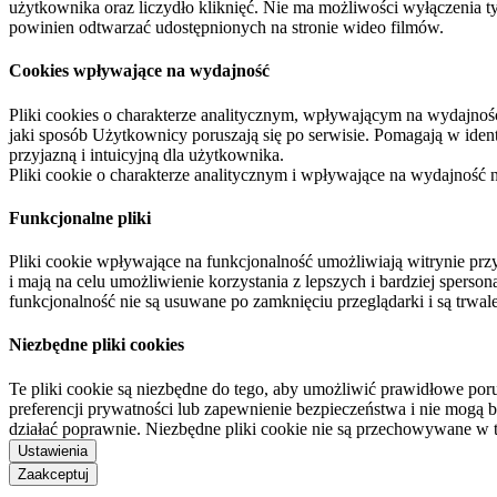
użytkownika oraz liczydło kliknięć. Nie ma możliwości wyłączenia t
powinien odtwarzać udostępnionych na stronie wideo filmów.
Cookies wpływające na wydajność
Pliki cookies o charakterze analitycznym, wpływającym na wydajność zb
jaki sposób Użytkownicy poruszają się po serwisie. Pomagają w ide
przyjazną i intuicyjną dla użytkownika.
Pliki cookie o charakterze analitycznym i wpływające na wydajność
Funkcjonalne pliki
Pliki cookie wpływające na funkcjonalność umożliwiają witrynie p
i mają na celu umożliwienie korzystania z lepszych i bardziej sperso
funkcjonalność nie są usuwane po zamknięciu przeglądarki i są trw
Niezbędne pliki cookies
Te pliki cookie są niezbędne do tego, aby umożliwić prawidłowe poru
preferencji prywatności lub zapewnienie bezpieczeństwa i nie mogą b
działać poprawnie. Niezbędne pliki cookie nie są przechowywane w 
Ustawienia
Zaakceptuj