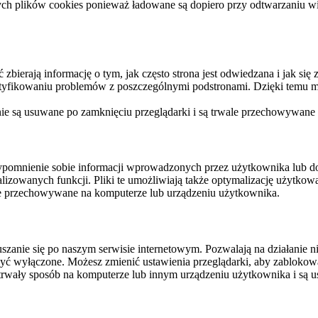
ych plików cookies ponieważ ładowane są dopiero przy odtwarzaniu wid
ierają informację o tym, jak często strona jest odwiedzana i jak się z 
ntyfikowaniu problemów z poszczególnymi podstronami. Dzięki temu mo
 nie są usuwane po zamknięciu przeglądarki i są trwale przechowywane
rzypomnienie sobie informacji wprowadzonych przez użytkownika lub 
nalizowanych funkcji. Pliki te umożliwiają także optymalizację użytko
ale przechowywane na komputerze lub urządzeniu użytkownika.
szanie się po naszym serwisie internetowym. Pozwalają na działanie ni
yć wyłączone. Możesz zmienić ustawienia przeglądarki, aby zablokować
trwały sposób na komputerze lub innym urządzeniu użytkownika i są u