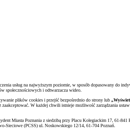
dczenia usług na najwyższym poziomie, w sposób dopasowany do indy
diów społecznościowych i odtwarzacza wideo.
żywanie plików cookies i przejść bezpośrednio do strony lub
„Wyświetl
sz zaakceptować. W każdej chwili istnieje możliwość zarządzania ustaw
ent Miasta Poznania z siedzibą przy Placu Kolegiackim 17, 61-841 P
o-Sieciowe (PCSS) ul. Noskowskiego 12/14, 61-704 Poznań.