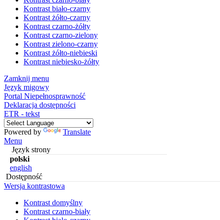
Kontrast biało-czarny
Kontrast żółto-czarny
Kontrast czarno-żółty
Kontrast czarno-zielony
Kontrast zielono-czarny
Kontrast żółto-niebieski
Kontrast niebiesko-żółty
Zamknij menu
Język migowy
Portal Niepełnosprawność
Deklaracja dostępności
ETR - tekst
Powered by
Translate
Menu
Język strony
polski
english
Dostępność
Wersja kontrastowa
Kontrast domyślny
Kontrast czarno-biały