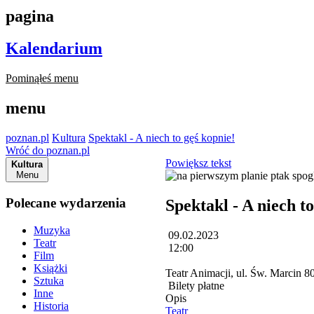
pagina
Kalendarium
Pominąłeś menu
menu
poznan.pl
Kultura
Spektakl - A niech to gęś kopnie!
Wróć do poznan.pl
Powiększ tekst
Kultura
Menu
Polecane wydarzenia
Spektakl - A niech to
Muzyka
09.02.2023
Teatr
12:00
Film
Książki
Teatr Animacji, ul. Św. Marcin
Sztuka
Bilety płatne
Inne
Opis
Historia
Teatr