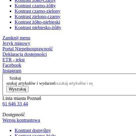
Kontrast żółto-czarny
Kontrast czarno-żółty
Kontrast czarno-zielony
Kontrast zielono-czarny
Kontrast żółto-niebieski
Kontrast niebiesko-żółty
Zamknij menu
Język migowy
Portal Niepełnosprawność
Deklaracja dostępności
ETR - tekst
Facebook
Instagram
Szukaj
szukaj artykułów i wydarzeń
Wyszukaj
Linia miasta Poznań
61 646 33 44
Dostępność
Wersja kontrastowa
Kontrast domyślny
Kontrast czarno-biały