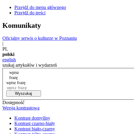
Przejdź do menu głównego
Przejdź do treści
Komunikaty
Oficjalny serwis o kulturze w Poznaniu
|
PL
polski
english
szukaj artykułów i wydarzeń
wpisz
frazę
wpisz frazę
Wyszukaj
Dostępność
Wersja kontrastowa
Kontrast domyślny
Kontrast czarno-biały
Kontrast biało-czarny