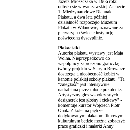
Józefa Mroszczaka w 1966 roku
odbyło się w warszawskiej Zachęcie
1. Międzynarodowe Biennale
Plakatu, a dwa lata później
działalność rozpoczęło Muzeum
Plakatu w Wilanowie, uznawane za
pierwszą na świecie instytucję
poświęconą dyscyplinie.
Plakacistki
Autorką plakatu wystawy jest Maja
Wolna. Nieprzypadkowo do
współpracy zaproszono graficzkę -
twórcy projektu w Starym Browarze
dostrzegają nieobecność kobiet w
kanonie polskiej szkoły plakatu. "Ta
"zaległość" jest intensywnie
nadrabiana przez młode pokolenie.
Artystyczny głos współczesnych
designerek jest głośny i ciekawy" -
komentuje kurator Wojciech Piotr
Onak. Z kolei na piętrze
dedykowanym plakatom filmowym i
kulturalnym będzie można zobaczyć
prace graficzki i malarki Anny