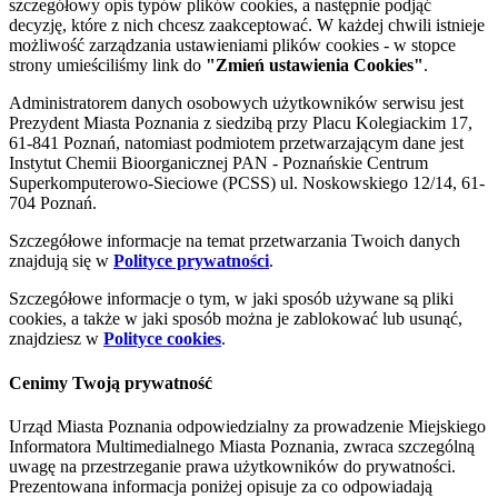
szczegółowy opis typów plików cookies, a następnie podjąć
decyzję, które z nich chcesz zaakceptować. W każdej chwili istnieje
możliwość zarządzania ustawieniami plików cookies - w stopce
strony umieściliśmy link do
"Zmień ustawienia Cookies"
.
Administratorem danych osobowych użytkowników serwisu jest
Prezydent Miasta Poznania z siedzibą przy Placu Kolegiackim 17,
61-841 Poznań, natomiast podmiotem przetwarzającym dane jest
Instytut Chemii Bioorganicznej PAN - Poznańskie Centrum
Superkomputerowo-Sieciowe (PCSS) ul. Noskowskiego 12/14, 61-
704 Poznań.
Szczegółowe informacje na temat przetwarzania Twoich danych
znajdują się w
Polityce prywatności
.
Szczegółowe informacje o tym, w jaki sposób używane są pliki
cookies, a także w jaki sposób można je zablokować lub usunąć,
znajdziesz w
Polityce cookies
.
Cenimy Twoją prywatność
Urząd Miasta Poznania odpowiedzialny za prowadzenie Miejskiego
Informatora Multimedialnego Miasta Poznania, zwraca szczególną
uwagę na przestrzeganie prawa użytkowników do prywatności.
Prezentowana informacja poniżej opisuje za co odpowiadają