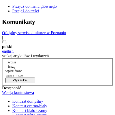
Przejdź do menu głównego
Przejdź do treści
Komunikaty
Oficjalny serwis o kulturze w Poznaniu
|
PL
polski
english
szukaj artykułów i wydarzeń
wpisz
frazę
wpisz frazę
Wyszukaj
Dostępność
Wersja kontrastowa
Kontrast domyślny
Kontrast czarno-biały
Kontrast biało-czarny