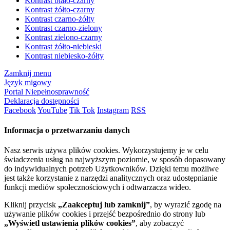
Kontrast biało-czarny
Kontrast żółto-czarny
Kontrast czarno-żółty
Kontrast czarno-zielony
Kontrast zielono-czarny
Kontrast żółto-niebieski
Kontrast niebiesko-żółty
Zamknij menu
Język migowy
Portal Niepełnosprawność
Deklaracja dostępności
Facebook
YouTube
Tik Tok
Instagram
RSS
Informacja o przetwarzaniu danych
Nasz serwis używa plików cookies. Wykorzystujemy je w celu
świadczenia usług na najwyższym poziomie, w sposób dopasowany
do indywidualnych potrzeb Użytkowników. Dzięki temu możliwe
jest także korzystanie z narzędzi analitycznych oraz udostępnianie
funkcji mediów społecznościowych i odtwarzacza wideo.
Kliknij przycisk
„Zaakceptuj lub zamknij”
, by wyrazić zgodę na
używanie plików cookies i przejść bezpośrednio do strony lub
„Wyświetl ustawienia plików cookies”
, aby zobaczyć