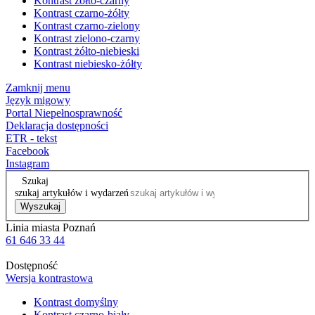
Kontrast żółto-czarny
Kontrast czarno-żółty
Kontrast czarno-zielony
Kontrast zielono-czarny
Kontrast żółto-niebieski
Kontrast niebiesko-żółty
Zamknij menu
Język migowy
Portal Niepełnosprawność
Deklaracja dostępności
ETR - tekst
Facebook
Instagram
Szukaj
szukaj artykułów i wydarzeń
Wyszukaj
Linia miasta Poznań
61 646 33 44
Dostępność
Wersja kontrastowa
Kontrast domyślny
Kontrast czarno-biały