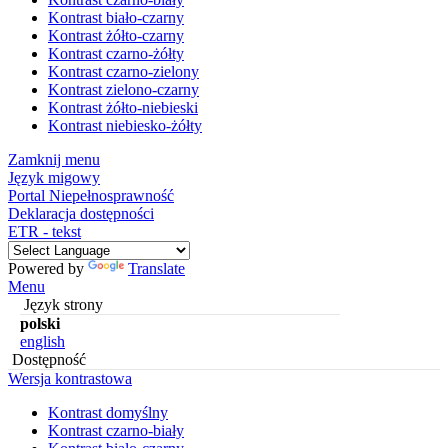
Kontrast biało-czarny
Kontrast żółto-czarny
Kontrast czarno-żółty
Kontrast czarno-zielony
Kontrast zielono-czarny
Kontrast żółto-niebieski
Kontrast niebiesko-żółty
Zamknij menu
Język migowy
Portal Niepełnosprawność
Deklaracja dostępności
ETR - tekst
Powered by
Translate
Menu
Język strony
polski
english
Dostępność
Wersja kontrastowa
Kontrast domyślny
Kontrast czarno-biały