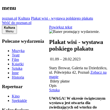
menu
poznan.pl
Kultura
Plakat wisi - wystawa polskiego plakatu
Wróć do poznan.pl
Powiększ tekst
Kultura
Menu
Polecane wydarzenia
Plakat wisi - wystawa
polskiego plakatu
Muzyka
Teatr
01.09 – 28.02.2023
Film
Książki
Stary Browar, Galeria na Dziedzińcu,
Sztuka
ul. Półwiejska 42, Poznań
Zobacz na
Inne
mapie
Historia
Bilety płatne
Opis
Repertuar
Sztuka
Kino
UWAGA! W okresie świątecznym
Spektakle
wystawa jest otwarta dla
zwiedzających od wtorku do