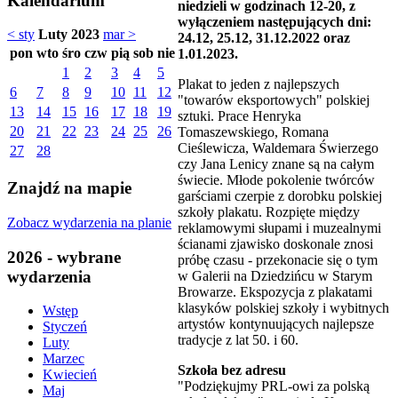
Kalendarium
niedzieli w godzinach 12-20, z
wyłączeniem następujących dni:
< sty
Luty 2023
mar >
24.12, 25.12, 31.12.2022 oraz
pon
wto
śro
czw
pią
sob
nie
1.01.2023.
1
2
3
4
5
Plakat to jeden z najlepszych
6
7
8
9
10
11
12
"towarów eksportowych" polskiej
13
14
15
16
17
18
19
sztuki. Prace Henryka
20
21
22
23
24
25
26
Tomaszewskiego, Romana
Cieślewicza, Waldemara Świerzego
27
28
czy Jana Lenicy znane są na całym
świecie. Młode pokolenie twórców
Znajdź na mapie
garściami czerpie z dorobku polskiej
szkoły plakatu. Rozpięte między
Zobacz wydarzenia na planie
reklamowymi słupami i muzealnymi
ścianami zjawisko doskonale znosi
2026 - wybrane
próbę czasu - przekonacie się o tym
wydarzenia
w Galerii na Dziedzińcu w Starym
Browarze. Ekspozycja z plakatami
klasyków polskiej szkoły i wybitnych
Wstęp
artystów kontynuujących najlepsze
Styczeń
tradycje z lat 50. i 60.
Luty
Marzec
Szkoła bez adresu
Kwiecień
"Podziękujmy PRL-owi za polską
Maj