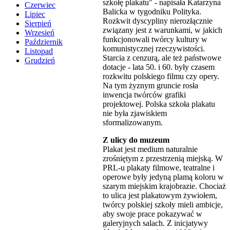
szkołę plakatu" - napisała Katarzyna
Czerwiec
Balicka w tygodniku Polityka.
Lipiec
Rozkwit dyscypliny nierozłącznie
Sierpień
związany jest z warunkami, w jakich
Wrzesień
funkcjonowali twórcy kultury w
Październik
komunistycznej rzeczywistości.
Listopad
Starcia z cenzurą, ale też państwowe
Grudzień
dotacje - lata 50. i 60. były czasem
rozkwitu polskiego filmu czy opery.
Na tym żyznym gruncie rosła
inwencja twórców grafiki
projektowej. Polska szkoła plakatu
nie była zjawiskiem
sformalizowanym.
Z ulicy do muzeum
Plakat jest medium naturalnie
zrośniętym z przestrzenią miejską. W
PRL-u plakaty filmowe, teatralne i
operowe były jedyną plamą koloru w
szarym miejskim krajobrazie. Chociaż
to ulica jest plakatowym żywiołem,
twórcy polskiej szkoły mieli ambicje,
aby swoje prace pokazywać w
galeryjnych salach. Z inicjatywy