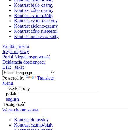
Kontrast biało-czarny
Kontrast żółto-czarny
Kontrast czarno-żółty
Kontrast czarno-zielony
Kontrast zielono-czarny
Kontrast żółto-niebieski
Kontrast niebiesko-żółty
Zamknij menu
Język migowy
Portal Niepełnosprawność
Deklaracja dostępności
ETR - tekst
Powered by
Translate
Menu
Język strony
polski
english
Dostępność
Wersja kontrastowa
Kontrast domyślny
Kontrast czarno-biały