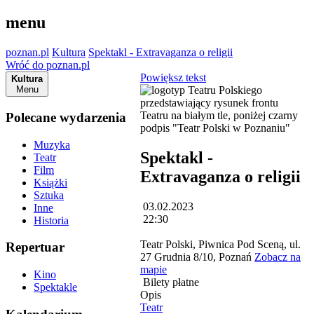
menu
poznan.pl
Kultura
Spektakl - Extravaganza o religii
Wróć do poznan.pl
Powiększ tekst
Kultura
Menu
Polecane wydarzenia
Muzyka
Spektakl -
Teatr
Film
Extravaganza o religii
Książki
Sztuka
03.02.2023
Inne
22:30
Historia
Teatr Polski, Piwnica Pod Sceną, ul.
Repertuar
27 Grudnia 8/10, Poznań
Zobacz na
mapie
Kino
Bilety płatne
Spektakle
Opis
Teatr