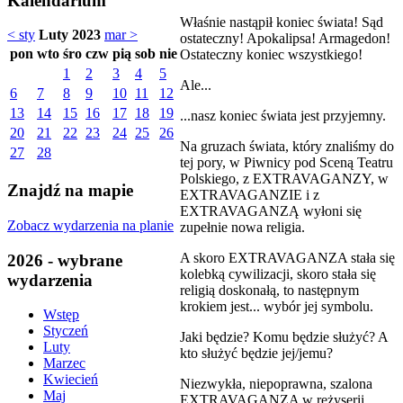
Kalendarium
Właśnie nastąpił koniec świata! Sąd
< sty
Luty 2023
mar >
ostateczny! Apokalipsa! Armagedon!
pon
wto
śro
czw
pią
sob
nie
Ostateczny koniec wszystkiego!
1
2
3
4
5
Ale...
6
7
8
9
10
11
12
13
14
15
16
17
18
19
...nasz koniec świata jest przyjemny.
20
21
22
23
24
25
26
Na gruzach świata, który znaliśmy do
27
28
tej pory, w Piwnicy pod Sceną Teatru
Polskiego, z EXTRAVAGANZY, w
Znajdź na mapie
EXTRAVAGANZIE i z
EXTRAVAGANZĄ wyłoni się
Zobacz wydarzenia na planie
zupełnie nowa religia.
A skoro EXTRAVAGANZA stała się
2026 - wybrane
kolebką cywilizacji, skoro stała się
wydarzenia
religią doskonałą, to następnym
krokiem jest... wybór jej symbolu.
Wstęp
Styczeń
Jaki będzie? Komu będzie służyć? A
Luty
kto służyć będzie jej/jemu?
Marzec
Kwiecień
Niezwykła, niepoprawna, szalona
Maj
EXTRAVAGANZA w reżyserii