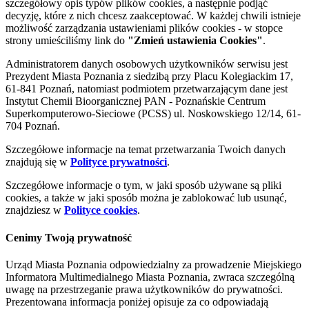
szczegółowy opis typów plików cookies, a następnie podjąć
decyzję, które z nich chcesz zaakceptować. W każdej chwili istnieje
możliwość zarządzania ustawieniami plików cookies - w stopce
strony umieściliśmy link do
"Zmień ustawienia Cookies"
.
Administratorem danych osobowych użytkowników serwisu jest
Prezydent Miasta Poznania z siedzibą przy Placu Kolegiackim 17,
61-841 Poznań, natomiast podmiotem przetwarzającym dane jest
Instytut Chemii Bioorganicznej PAN - Poznańskie Centrum
Superkomputerowo-Sieciowe (PCSS) ul. Noskowskiego 12/14, 61-
704 Poznań.
Szczegółowe informacje na temat przetwarzania Twoich danych
znajdują się w
Polityce prywatności
.
Szczegółowe informacje o tym, w jaki sposób używane są pliki
cookies, a także w jaki sposób można je zablokować lub usunąć,
znajdziesz w
Polityce cookies
.
Cenimy Twoją prywatność
Urząd Miasta Poznania odpowiedzialny za prowadzenie Miejskiego
Informatora Multimedialnego Miasta Poznania, zwraca szczególną
uwagę na przestrzeganie prawa użytkowników do prywatności.
Prezentowana informacja poniżej opisuje za co odpowiadają