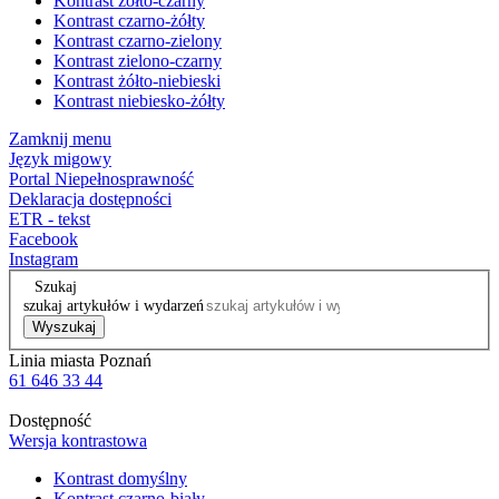
Kontrast żółto-czarny
Kontrast czarno-żółty
Kontrast czarno-zielony
Kontrast zielono-czarny
Kontrast żółto-niebieski
Kontrast niebiesko-żółty
Zamknij menu
Język migowy
Portal Niepełnosprawność
Deklaracja dostępności
ETR - tekst
Facebook
Instagram
Szukaj
szukaj artykułów i wydarzeń
Wyszukaj
Linia miasta Poznań
61 646 33 44
Dostępność
Wersja kontrastowa
Kontrast domyślny
Kontrast czarno-biały