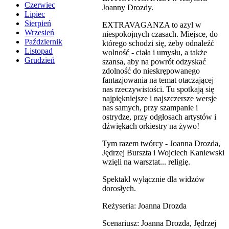
Czerwiec
Joanny Drozdy.
Lipiec
Sierpień
EXTRAVAGANZA to azyl w
Wrzesień
niespokojnych czasach. Miejsce, do
Październik
którego schodzi się, żeby odnaleźć
Listopad
wolność - ciała i umysłu, a także
Grudzień
szansa, aby na powrót odzyskać
zdolność do nieskrępowanego
fantazjowania na temat otaczającej
nas rzeczywistości. Tu spotkają się
najpiękniejsze i najszczersze wersje
nas samych, przy szampanie i
ostrydze, przy odgłosach artystów i
dźwiękach orkiestry na żywo!
Tym razem twórcy - Joanna Drozda,
Jędrzej Burszta i Wojciech Kaniewski
wzięli na warsztat... religię.
Spektakl wyłącznie dla widzów
dorosłych.
Reżyseria: Joanna Drozda
Scenariusz: Joanna Drozda, Jędrzej