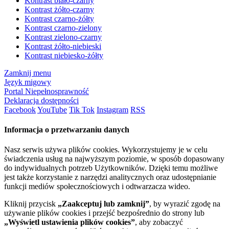
Kontrast biało-czarny
Kontrast żółto-czarny
Kontrast czarno-żółty
Kontrast czarno-zielony
Kontrast zielono-czarny
Kontrast żółto-niebieski
Kontrast niebiesko-żółty
Zamknij menu
Język migowy
Portal Niepełnosprawność
Deklaracja dostępności
Facebook
YouTube
Tik Tok
Instagram
RSS
Informacja o przetwarzaniu danych
Nasz serwis używa plików cookies. Wykorzystujemy je w celu
świadczenia usług na najwyższym poziomie, w sposób dopasowany
do indywidualnych potrzeb Użytkowników. Dzięki temu możliwe
jest także korzystanie z narzędzi analitycznych oraz udostępnianie
funkcji mediów społecznościowych i odtwarzacza wideo.
Kliknij przycisk
„Zaakceptuj lub zamknij”
, by wyrazić zgodę na
używanie plików cookies i przejść bezpośrednio do strony lub
„Wyświetl ustawienia plików cookies”
, aby zobaczyć