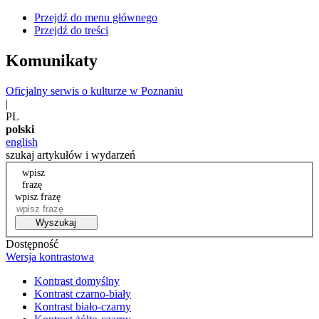
Przejdź do menu głównego
Przejdź do treści
Komunikaty
Oficjalny serwis o kulturze w Poznaniu
|
PL
polski
english
szukaj artykułów i wydarzeń
wpisz
frazę
wpisz frazę
Wyszukaj
Dostępność
Wersja kontrastowa
Kontrast domyślny
Kontrast czarno-biały
Kontrast biało-czarny