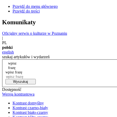
Przejdź do menu głównego
Przejdź do treści
Komunikaty
Oficjalny serwis o kulturze w Poznaniu
|
PL
polski
english
szukaj artykułów i wydarzeń
wpisz
frazę
wpisz frazę
Wyszukaj
Dostępność
Wersja kontrastowa
Kontrast domyślny
Kontrast czarno-biały
Kontrast biało-czarny