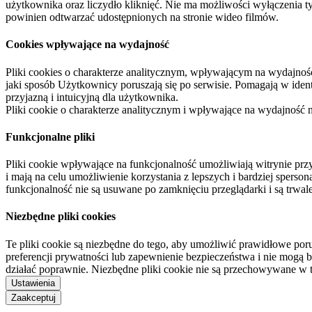
użytkownika oraz liczydło kliknięć. Nie ma możliwości wyłączenia t
powinien odtwarzać udostępnionych na stronie wideo filmów.
Cookies wpływające na wydajność
Pliki cookies o charakterze analitycznym, wpływającym na wydajność zb
jaki sposób Użytkownicy poruszają się po serwisie. Pomagają w ide
przyjazną i intuicyjną dla użytkownika.
Pliki cookie o charakterze analitycznym i wpływające na wydajność
Funkcjonalne pliki
Pliki cookie wpływające na funkcjonalność umożliwiają witrynie p
i mają na celu umożliwienie korzystania z lepszych i bardziej sperso
funkcjonalność nie są usuwane po zamknięciu przeglądarki i są trw
Niezbędne pliki cookies
Te pliki cookie są niezbędne do tego, aby umożliwić prawidłowe poru
preferencji prywatności lub zapewnienie bezpieczeństwa i nie mogą b
działać poprawnie. Niezbędne pliki cookie nie są przechowywane w 
Ustawienia
Zaakceptuj