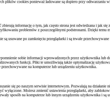
ych plików cookies ponieważ ładowane są dopiero przy odtwarzaniu wid
ierają informację o tym, jak często strona jest odwiedzana i jak się z 
ntyfikowaniu problemów z poszczególnymi podstronami. Dzięki temu mo
 nie są usuwane po zamknięciu przeglądarki i są trwale przechowywane
rzypomnienie sobie informacji wprowadzonych przez użytkownika lub 
nalizowanych funkcji. Pliki te umożliwiają także optymalizację użytko
ale przechowywane na komputerze lub urządzeniu użytkownika.
szanie się po naszym serwisie internetowym. Pozwalają na działanie ni
yć wyłączone. Możesz zmienić ustawienia przeglądarki, aby zablokować
trwały sposób na komputerze lub innym urządzeniu użytkownika i są u