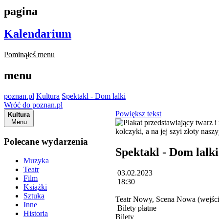
pagina
Kalendarium
Pominąłeś menu
menu
poznan.pl
Kultura
Spektakl - Dom lalki
Wróć do poznan.pl
Powiększ tekst
Kultura
Menu
Polecane wydarzenia
Spektakl - Dom lalki
Muzyka
Teatr
03.02.2023
Film
18:30
Książki
Sztuka
Teatr Nowy, Scena Nowa (wejści
Inne
Bilety płatne
Historia
Bilety