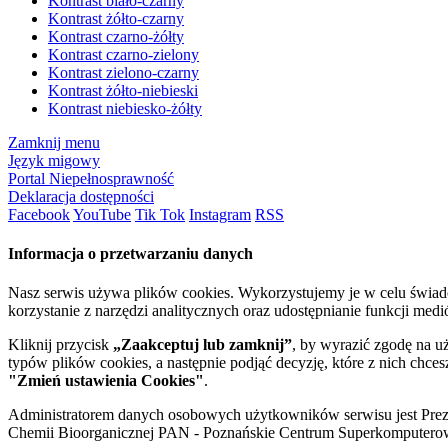
Kontrast biało-czarny
Kontrast żółto-czarny
Kontrast czarno-żółty
Kontrast czarno-zielony
Kontrast zielono-czarny
Kontrast żółto-niebieski
Kontrast niebiesko-żółty
Zamknij menu
Język migowy
Portal Niepełnosprawność
Deklaracja dostępności
Facebook
YouTube
Tik Tok
Instagram
RSS
Informacja o przetwarzaniu danych
Nasz serwis używa plików cookies. Wykorzystujemy je w celu świa
korzystanie z narzędzi analitycznych oraz udostępnianie funkcji me
Kliknij przycisk
„Zaakceptuj lub zamknij”
, by wyrazić zgodę na u
typów plików cookies, a następnie podjąć decyzję, które z nich chce
"Zmień ustawienia Cookies"
.
Administratorem danych osobowych użytkowników serwisu jest Prezyd
Chemii Bioorganicznej PAN - Poznańskie Centrum Superkomputerow