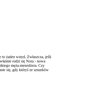
to żaden wstyd. Zwłaszcza, jeśli
 właśnie rodzi się Nora - nowa
zutkiego męża-menedżera. Czy
nie się, gdy któryś ze sznurków