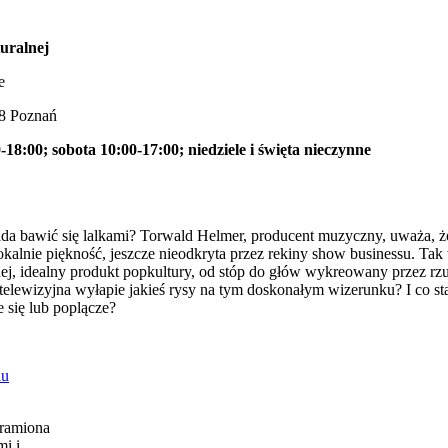
uralnej
e
28 Poznań
-18:00; sobota 10:00-17:00; niedziele i święta nieczynne
 bawić się lalkami? Torwald Helmer, producent muzyczny, uważa, że 
okalnie piękność, jeszcze nieodkryta przez rekiny show businessu. Tak
j, idealny produkt popkultury, od stóp do głów wykreowany przez r
lewizyjna wyłapie jakieś rysy na tym doskonałym wizerunku? I co sta
e się lub poplącze?
iu