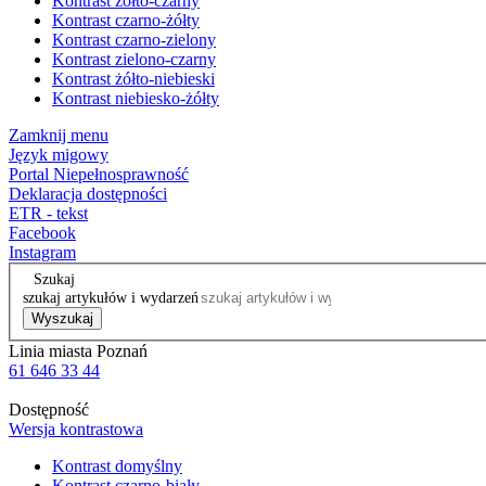
Kontrast żółto-czarny
Kontrast czarno-żółty
Kontrast czarno-zielony
Kontrast zielono-czarny
Kontrast żółto-niebieski
Kontrast niebiesko-żółty
Zamknij menu
Język migowy
Portal Niepełnosprawność
Deklaracja dostępności
ETR - tekst
Facebook
Instagram
Szukaj
szukaj artykułów i wydarzeń
Wyszukaj
Linia miasta Poznań
61 646 33 44
Dostępność
Wersja kontrastowa
Kontrast domyślny
Kontrast czarno-biały