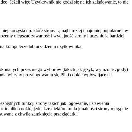
eo. Jeżeli więc Użytkownik nie godzi się na ich załadowanie, to nie
niej korzysta np. które strony są najbardziej i najmniej popularne i w
żemy ulepszać zawartość i wydajność strony i uczynić ją bardziej
 na komputerze lub urządzeniu użytkownika.
dokonanych przez niego wyborów (takich jak język, wyrażone zgody)
wania witryny po zalogowaniu się.Pliki cookie wpływające na
ezbędnych funkcji strony takich jak logowanie, ustawienia
 te pliki cookie, jednakże niektóre funkcjonalności strony mogą nie
suwane z chwilą zamknięcia przeglądarki.