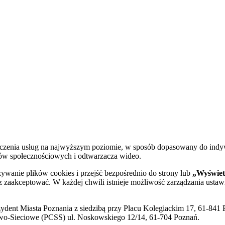
dczenia usług na najwyższym poziomie, w sposób dopasowany do indy
diów społecznościowych i odtwarzacza wideo.
żywanie plików cookies i przejść bezpośrednio do strony lub
„Wyświetl
sz zaakceptować. W każdej chwili istnieje możliwość zarządzania ustaw
ent Miasta Poznania z siedzibą przy Placu Kolegiackim 17, 61-841 P
o-Sieciowe (PCSS) ul. Noskowskiego 12/14, 61-704 Poznań.