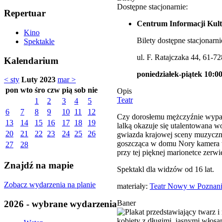
Dostępne stacjonarnie:
Repertuar
Centrum Informacji Kult
Kino
Bilety dostępne stacjonarni
Spektakle
ul. F. Ratajczaka 44, 61-7
Kalendarium
poniedziałek-piątek 10:00
< sty
Luty 2023
mar >
pon
wto
śro
czw
pią
sob
nie
Opis
Teatr
1
2
3
4
5
6
7
8
9
10
11
12
Czy dorosłemu mężczyźnie wypada
13
14
15
16
17
18
19
lalką okazuje się utalentowana w
20
21
22
23
24
25
26
gwiazda krajowej sceny muzyczne
goszcząca w domu Nory kamera te
27
28
przy tej pięknej marionetce zerwi
Znajdź na mapie
Spektakl dla widzów od 16 lat.
Zobacz wydarzenia na planie
materiały:
Teatr Nowy w Poznan
2026 - wybrane wydarzenia
Baner