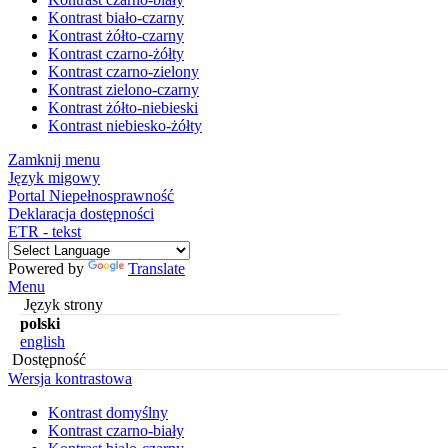
Kontrast biało-czarny
Kontrast żółto-czarny
Kontrast czarno-żółty
Kontrast czarno-zielony
Kontrast zielono-czarny
Kontrast żółto-niebieski
Kontrast niebiesko-żółty
Zamknij menu
Język migowy
Portal Niepełnosprawność
Deklaracja dostępności
ETR - tekst
Powered by
Translate
Menu
Język strony
polski
english
Dostępność
Wersja kontrastowa
Kontrast domyślny
Kontrast czarno-biały