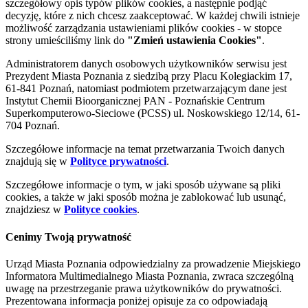
szczegółowy opis typów plików cookies, a następnie podjąć
decyzję, które z nich chcesz zaakceptować. W każdej chwili istnieje
możliwość zarządzania ustawieniami plików cookies - w stopce
strony umieściliśmy link do
"Zmień ustawienia Cookies"
.
Administratorem danych osobowych użytkowników serwisu jest
Prezydent Miasta Poznania z siedzibą przy Placu Kolegiackim 17,
61-841 Poznań, natomiast podmiotem przetwarzającym dane jest
Instytut Chemii Bioorganicznej PAN - Poznańskie Centrum
Superkomputerowo-Sieciowe (PCSS) ul. Noskowskiego 12/14, 61-
704 Poznań.
Szczegółowe informacje na temat przetwarzania Twoich danych
znajdują się w
Polityce prywatności
.
Szczegółowe informacje o tym, w jaki sposób używane są pliki
cookies, a także w jaki sposób można je zablokować lub usunąć,
znajdziesz w
Polityce cookies
.
Cenimy Twoją prywatność
Urząd Miasta Poznania odpowiedzialny za prowadzenie Miejskiego
Informatora Multimedialnego Miasta Poznania, zwraca szczególną
uwagę na przestrzeganie prawa użytkowników do prywatności.
Prezentowana informacja poniżej opisuje za co odpowiadają