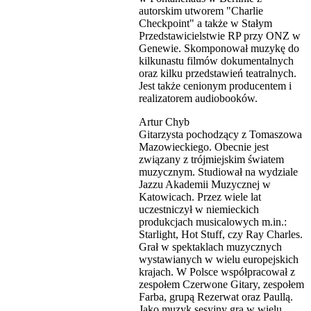
autorskim utworem "Charlie
Checkpoint" a także w Stałym
Przedstawicielstwie RP przy ONZ w
Genewie. Skomponował muzykę do
kilkunastu filmów dokumentalnych
oraz kilku przedstawień teatralnych.
Jest także cenionym producentem i
realizatorem audiobooków.
Artur Chyb
Gitarzysta pochodzący z Tomaszowa
Mazowieckiego. Obecnie jest
związany z trójmiejskim światem
muzycznym. Studiował na wydziale
Jazzu Akademii Muzycznej w
Katowicach. Przez wiele lat
uczestniczył w niemieckich
produkcjach musicalowych m.in.:
Starlight, Hot Stuff, czy Ray Charles.
Grał w spektaklach muzycznych
wystawianych w wielu europejskich
krajach. W Polsce współpracował z
zespołem Czerwone Gitary, zespołem
Farba, grupą Rezerwat oraz Paullą.
Jako muzyk sesyjny gra w wielu