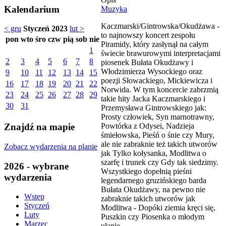
Kalendarium
Muzyka
Kaczmarski/Gintrowska/Okudżawa -
< gru
Styczeń 2023
lut >
to najnowszy koncert zespołu
pon
wto
śro
czw
pią
sob
nie
Piramidy, który zasłynął na całym
1
świecie brawurowymi interpretacjami
2
3
4
5
6
7
8
piosenek Bułata Okudżawy i
Włodzimierza Wysockiego oraz
9
10
11
12
13
14
15
poezji Słowackiego, Mickiewicza i
16
17
18
19
20
21
22
Norwida. W tym koncercie zabrzmią
23
24
25
26
27
28
29
takie hity Jacka Kaczmarskiego i
30
31
Przemysława Gintrowskiego jak:
Prosty człowiek, Syn marnotrawny,
Powtórka z Odysei, Nadzieja
Znajdź na mapie
śmiełowska, Pieśń o śnie czy Mury,
ale nie zabraknie też takich utworów
Zobacz wydarzenia na planie
jak Tylko kołysanka, Modlitwa o
szarfę i trunek czy Gdy tak siedzimy.
2026 - wybrane
Wszystkiego dopełnią pieśni
wydarzenia
legendarnego gruzińskiego barda
Bułata Okudżawy, na pewno nie
Wstęp
zabraknie takich utworów jak
Styczeń
Modlitwa - Dopóki ziemia kręci się,
Luty
Puszkin czy Piosenka o młodym
Marzec
ułanie.