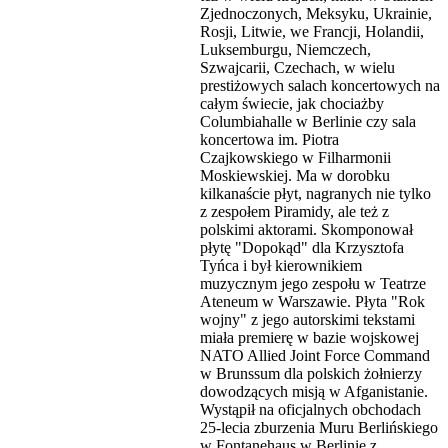
Zjednoczonych, Meksyku, Ukrainie,
Rosji, Litwie, we Francji, Holandii,
Luksemburgu, Niemczech,
Szwajcarii, Czechach, w wielu
prestiżowych salach koncertowych na
całym świecie, jak chociażby
Columbiahalle w Berlinie czy sala
koncertowa im. Piotra
Czajkowskiego w Filharmonii
Moskiewskiej. Ma w dorobku
kilkanaście płyt, nagranych nie tylko
z zespołem Piramidy, ale też z
polskimi aktorami. Skomponował
płytę "Dopokąd" dla Krzysztofa
Tyńca i był kierownikiem
muzycznym jego zespołu w Teatrze
Ateneum w Warszawie. Płyta "Rok
wojny" z jego autorskimi tekstami
miała premierę w bazie wojskowej
NATO Allied Joint Force Command
w Brunssum dla polskich żołnierzy
dowodzących misją w Afganistanie.
Wystąpił na oficjalnych obchodach
25-lecia zburzenia Muru Berlińskiego
w Fontanehaus w Berlinie z