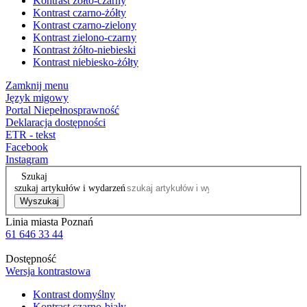
Kontrast żółto-czarny
Kontrast czarno-żółty
Kontrast czarno-zielony
Kontrast zielono-czarny
Kontrast żółto-niebieski
Kontrast niebiesko-żółty
Zamknij menu
Język migowy
Portal Niepełnosprawność
Deklaracja dostępności
ETR - tekst
Facebook
Instagram
Szukaj
szukaj artykułów i wydarzeń
Wyszukaj
Linia miasta Poznań
61 646 33 44
Dostępność
Wersja kontrastowa
Kontrast domyślny
Kontrast czarno-biały