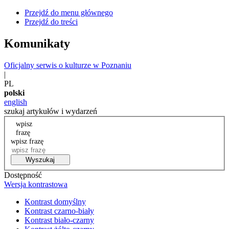
Przejdź do menu głównego
Przejdź do treści
Komunikaty
Oficjalny serwis o kulturze w Poznaniu
|
PL
polski
english
szukaj artykułów i wydarzeń
wpisz
frazę
wpisz frazę
Wyszukaj
Dostępność
Wersja kontrastowa
Kontrast domyślny
Kontrast czarno-biały
Kontrast biało-czarny