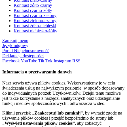
Kontrast biało-czarny
Kontrast żółto-czarny
Kontrast czarno-żółty
Kontrast czarno-zielony
Kontrast zielono-czarny
Kontrast żółto-niebieski
Kontrast niebiesko-żółty
Zamknij menu
Język migowy
Portal Niepełnosprawność
Deklaracja dostępności
Facebook
YouTube
Tik Tok
Instagram
RSS
Informacja o przetwarzaniu danych
Nasz serwis używa plików cookies. Wykorzystujemy je w celu
świadczenia usług na najwyższym poziomie, w sposób dopasowany
do indywidualnych potrzeb Użytkowników. Dzięki temu możliwe
jest także korzystanie z narzędzi analitycznych oraz udostępnianie
funkcji mediów społecznościowych i odtwarzacza wideo.
Kliknij przycisk
„Zaakceptuj lub zamknij”
, by wyrazić zgodę na
używanie plików cookies i przejść bezpośrednio do strony lub
„Wyświetl ustawienia plików cookies”
, aby zobaczyć