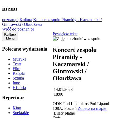
menu
poznan.pl
Kultura
Koncert zespołu Piramidy - Kaczmarski /
Gintrowski / Okudżawa
Wróć do poznan.pl
Powiększ tekst
Kultura
Menu
Polecane wydarzenia
Koncert zespołu
Piramidy -
Muzyka
Kaczmarski /
Teatr
Film
Gintrowski /
Książki
Okudżawa
Sztuka
Inne
Historia
14.01.2023
18:00
Repertuar
ODK Pod Lipami, os Pod Lipami
Kino
108A, Poznań
Zobacz na mapie
Spektakle
Bilety płatne
Opis