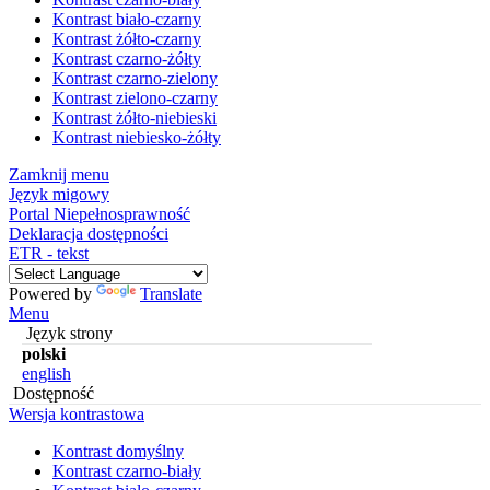
Kontrast biało-czarny
Kontrast żółto-czarny
Kontrast czarno-żółty
Kontrast czarno-zielony
Kontrast zielono-czarny
Kontrast żółto-niebieski
Kontrast niebiesko-żółty
Zamknij menu
Język migowy
Portal Niepełnosprawność
Deklaracja dostępności
ETR - tekst
Powered by
Translate
Menu
Język strony
polski
english
Dostępność
Wersja kontrastowa
Kontrast domyślny
Kontrast czarno-biały