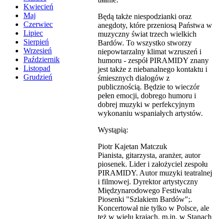
Kwiecień
Maj
Będą także niespodzianki oraz
Czerwiec
anegdoty, które przeniosą Państwa w
Lipiec
muzyczny świat trzech wielkich
Sierpień
Bardów. To wszystko stworzy
Wrzesień
niepowtarzalny klimat wzruszeń i
Październik
humoru - zespół PIRAMIDY znany
Listopad
jest także z niebanalnego kontaktu i
Grudzień
śmiesznych dialogów z
publicznością. Będzie to wieczór
pełen emocji, dobrego humoru i
dobrej muzyki w perfekcyjnym
wykonaniu wspaniałych artystów.
Wystąpią:
Piotr Kajetan Matczuk
Pianista, gitarzysta, aranżer, autor
piosenek. Lider i założyciel zespołu
PIRAMIDY. Autor muzyki teatralnej
i filmowej. Dyrektor artystyczny
Międzynarodowego Festiwalu
Piosenki "Szlakiem Bardów";.
Koncertował nie tylko w Polsce, ale
też w wielu krajach, m.in. w Stanach