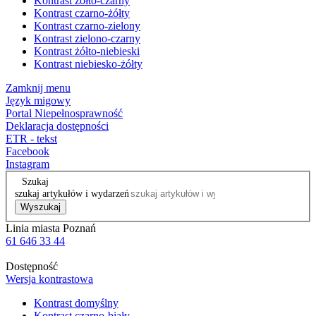
Kontrast żółto-czarny
Kontrast czarno-żółty
Kontrast czarno-zielony
Kontrast zielono-czarny
Kontrast żółto-niebieski
Kontrast niebiesko-żółty
Zamknij menu
Język migowy
Portal Niepełnosprawność
Deklaracja dostępności
ETR - tekst
Facebook
Instagram
Szukaj
szukaj artykułów i wydarzeń
Wyszukaj
Linia miasta Poznań
61 646 33 44
Dostępność
Wersja kontrastowa
Kontrast domyślny
Kontrast czarno-biały