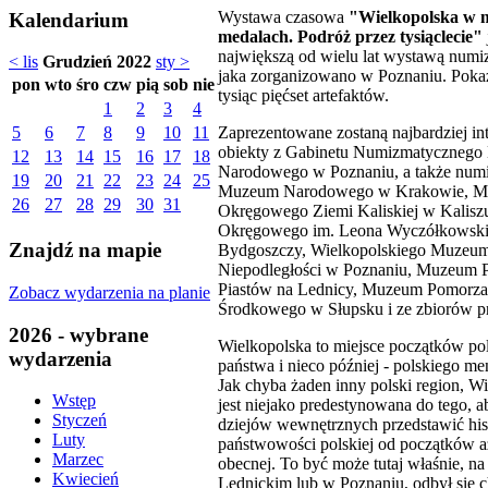
Wystawa czasowa
"Wielkopolska w m
Kalendarium
medalach. Podróż przez tysiąclecie"
największą od wielu lat wystawą numi
< lis
Grudzień 2022
sty >
jaka zorganizowano w Poznaniu. Pokaz
pon
wto
śro
czw
pią
sob
nie
tysiąc pięćset artefaktów.
1
2
3
4
Zaprezentowane zostaną najbardziej in
5
6
7
8
9
10
11
obiekty z Gabinetu Numizmatyczneg
12
13
14
15
16
17
18
Narodowego w Poznaniu, a także num
19
20
21
22
23
24
25
Muzeum Narodowego w Krakowie, 
26
27
28
29
30
31
Okręgowego Ziemi Kaliskiej w Kalis
Okręgowego im. Leona Wyczółkowsk
Znajdź na mapie
Bydgoszczy, Wielkopolskiego Muzeu
Niepodległości w Poznaniu, Muzeum 
Piastów na Lednicy, Muzeum Pomorza
Zobacz wydarzenia na planie
Środkowego w Słupsku i ze zbiorów p
2026 - wybrane
Wielkopolska to miejsce początków po
wydarzenia
państwa i nieco później - polskiego me
Jak chyba żaden inny polski region, W
Wstęp
jest niejako predestynowana do tego, ab
Styczeń
dziejów wewnętrznych przedstawić his
Luty
państwowości polskiej od początków a
Marzec
obecnej. To być może tutaj właśnie, n
Kwiecień
Lednickim lub w Poznaniu, odbył się c