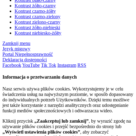
Kontrast biało-czarny
Kontrast żółto-czarny
Kontrast czarno-żółty
Kontrast czarno-zielony
Kontrast zielono-czarny
Kontrast żółto-niebieski
Kontrast niebiesko-żółty
Zamknij menu
Język migowy
Portal Niepełnosprawność
Deklaracja dostępności
Facebook
YouTube
Tik Tok
Instagram
RSS
Informacja o przetwarzaniu danych
Nasz serwis używa plików cookies. Wykorzystujemy je w celu
świadczenia usług na najwyższym poziomie, w sposób dopasowany
do indywidualnych potrzeb Użytkowników. Dzięki temu możliwe
jest także korzystanie z narzędzi analitycznych oraz udostępnianie
funkcji mediów społecznościowych i odtwarzacza wideo.
Kliknij przycisk
„Zaakceptuj lub zamknij”
, by wyrazić zgodę na
używanie plików cookies i przejść bezpośrednio do strony lub
„Wyświetl ustawienia plików cookies”
, aby zobaczyć