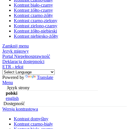
Kontrast biało-czarny
Kontrast żółto-czarny
Kontrast czarno-żółty
Kontrast czarno-zielony
Kontrast zielono-czarny
Kontrast żółto-niebieski
Kontrast niebiesko-żółty
Zamknij menu
Język migowy
Portal Niepełnosprawność
Deklaracja dostępności
ETR - tekst
Powered by
Translate
Menu
Język strony
polski
english
Dostępność
Wersja kontrastowa
Kontrast domyślny
Kontrast czarno-biały