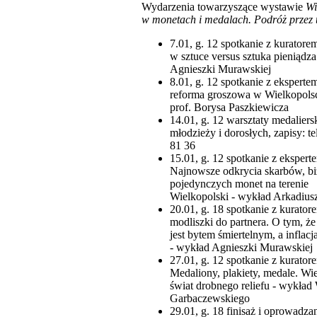
Wydarzenia towarzyszące wystawie
Wi
w monetach i medalach. Podróż przez t
7.01, g. 12 spotkanie z kuratore
w sztuce versus sztuka pieniądz
Agnieszki Murawskiej
8.01, g. 12 spotkanie z eksperte
reforma groszowa w Wielkopols
prof. Borysa Paszkiewicza
14.01, g. 12 warsztaty medaliers
młodzieży i dorosłych, zapisy: te
81 36
15.01, g. 12 spotkanie z ekspert
Najnowsze odkrycia skarbów, biż
pojedynczych monet na terenie
Wielkopolski - wykład Arkadius
20.01, g. 18 spotkanie z kurator
modliszki do partnera. O tym, że
jest bytem śmiertelnym, a inflac
- wykład Agnieszki Murawskiej
27.01, g. 12 spotkanie z kurator
Medaliony, plakiety, medale. Wi
świat drobnego reliefu - wykład
Garbaczewskiego
29.01, g. 18 finisaż i oprowadza