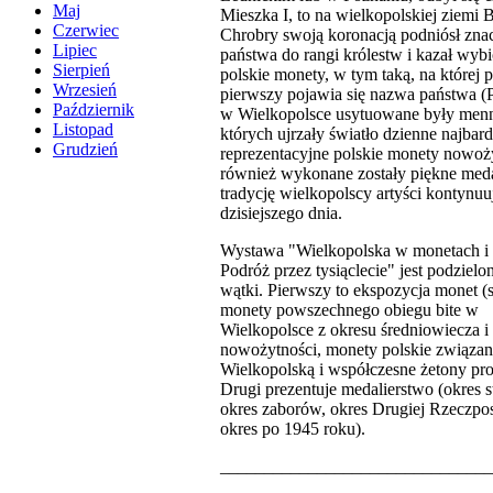
Maj
Mieszka I, to na wielkopolskiej ziemi 
Czerwiec
Chrobry swoją koronacją podniósł zna
Lipiec
państwa do rangi królestw i kazał wyb
Sierpień
polskie monety, w tym taką, na której p
Wrzesień
pierwszy pojawia się nazwa państwa (P
Październik
w Wielkopolsce usytuowane były menn
Listopad
których ujrzały światło dzienne najbard
Grudzień
reprezentacyjne polskie monety nowoży
również wykonane zostały piękne medal
tradycję wielkopolscy artyści kontynuu
dzisiejszego dnia.
Wystawa "Wielkopolska w monetach i
Podróż przez tysiąclecie" jest podziel
wątki. Pierwszy to ekspozycja monet (
monety powszechnego obiegu bite w
Wielkopolsce z okresu średniowiecza i
nowożytności, monety polskie związan
Wielkopolską i współczesne żetony pr
Drugi prezentuje medalierstwo (okres s
okres zaborów, okres Drugiej Rzeczpos
okres po 1945 roku).
_______________________________