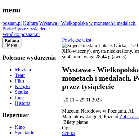
menu
poznan.pl
Kultura
Wystawa - Wielkopolska w monetach i medalach.
Podróż przez tysiąclecie
Wróć do poznan.pl
Powiększ tekst
Kultura
Menu
Polecane wydarzenia
Wystawa - Wielkopolsk
Muzyka
Teatr
monetach i medalach. P
Film
przez tysiąclecie
Książki
Sztuka
Inne
20.11 – 29.01.2023
Historia
Muzeum Narodowe w Poznaniu, Al.
Repertuar
Marcinkowskiego 9, Poznań
Zobacz n
Bilety płatne
Kino
Opis
Spektakle
Sztuka