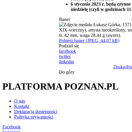
6 stycznia 2023 r. będą czynne
niedzielę (czyli w godzinach 11
Baner
Pobierz baner (JPEG, 44,07 kB)
Podziel się
facebook
twitter
linkedin
Drukuj
Po
Do góry
PLATFORMA POZNAN.PL
O nas
Kontakt
Deklaracja dostępności
Polityka prywatności
Facebook