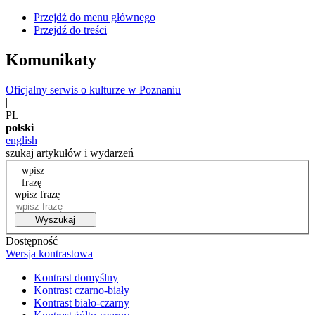
Przejdź do menu głównego
Przejdź do treści
Komunikaty
Oficjalny serwis o kulturze w Poznaniu
|
PL
polski
english
szukaj artykułów i wydarzeń
wpisz
frazę
wpisz frazę
Wyszukaj
Dostępność
Wersja kontrastowa
Kontrast domyślny
Kontrast czarno-biały
Kontrast biało-czarny