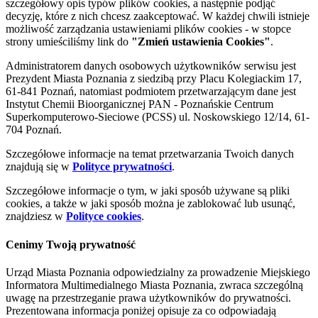
szczegółowy opis typów plików cookies, a następnie podjąć
decyzję, które z nich chcesz zaakceptować. W każdej chwili istnieje
możliwość zarządzania ustawieniami plików cookies - w stopce
strony umieściliśmy link do
"Zmień ustawienia Cookies"
.
Administratorem danych osobowych użytkowników serwisu jest
Prezydent Miasta Poznania z siedzibą przy Placu Kolegiackim 17,
61-841 Poznań, natomiast podmiotem przetwarzającym dane jest
Instytut Chemii Bioorganicznej PAN - Poznańskie Centrum
Superkomputerowo-Sieciowe (PCSS) ul. Noskowskiego 12/14, 61-
704 Poznań.
Szczegółowe informacje na temat przetwarzania Twoich danych
znajdują się w
Polityce prywatności
.
Szczegółowe informacje o tym, w jaki sposób używane są pliki
cookies, a także w jaki sposób można je zablokować lub usunąć,
znajdziesz w
Polityce cookies
.
Cenimy Twoją prywatność
Urząd Miasta Poznania odpowiedzialny za prowadzenie Miejskiego
Informatora Multimedialnego Miasta Poznania, zwraca szczególną
uwagę na przestrzeganie prawa użytkowników do prywatności.
Prezentowana informacja poniżej opisuje za co odpowiadają