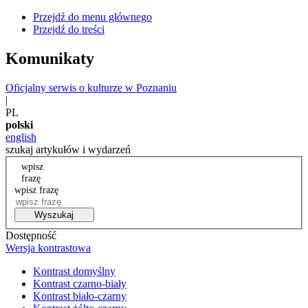
Przejdź do menu głównego
Przejdź do treści
Komunikaty
Oficjalny serwis o kulturze w Poznaniu
|
PL
polski
english
szukaj artykułów i wydarzeń
wpisz
frazę
wpisz frazę
Wyszukaj
Dostępność
Wersja kontrastowa
Kontrast domyślny
Kontrast czarno-biały
Kontrast biało-czarny