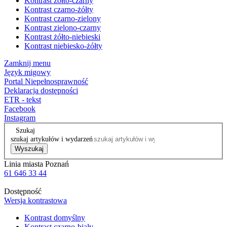
Kontrast żółto-czarny
Kontrast czarno-żółty
Kontrast czarno-zielony
Kontrast zielono-czarny
Kontrast żółto-niebieski
Kontrast niebiesko-żółty
Zamknij menu
Język migowy
Portal Niepełnosprawność
Deklaracja dostępności
ETR - tekst
Facebook
Instagram
Szukaj
szukaj artykułów i wydarzeń
Wyszukaj
Linia miasta Poznań
61 646 33 44
Dostępność
Wersja kontrastowa
Kontrast domyślny
Kontrast czarno-biały