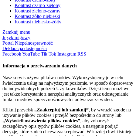
Kontrast czarno-zielony
Kontrast zielono-czarny
Kontrast żółto-niebieski
Kontrast niebiesko-żółty
Zamknij menu
Język migowy
Portal Niepełnosprawność
Deklaracja dostępności
Facebook
YouTube
Tik Tok
Instagram
RSS
Informacja o przetwarzaniu danych
Nasz serwis używa plików cookies. Wykorzystujemy je w celu
świadczenia usług na najwyższym poziomie, w sposób dopasowany
do indywidualnych potrzeb Użytkowników. Dzięki temu możliwe
jest także korzystanie z narzędzi analitycznych oraz udostępnianie
funkcji mediów społecznościowych i odtwarzacza wideo.
Kliknij przycisk
„Zaakceptuj lub zamknij”
, by wyrazić zgodę na
używanie plików cookies i przejść bezpośrednio do strony lub
„Wyświetl ustawienia plików cookies”
, aby zobaczyć
szczegółowy opis typów plików cookies, a następnie podjąć
decyzję, które z nich chcesz zaakceptować. W każdej chwili istnieje