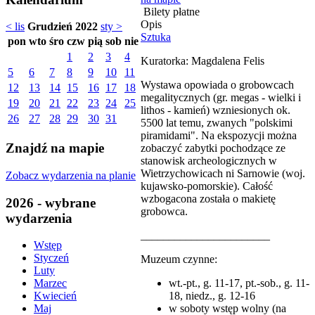
Bilety płatne
Opis
< lis
Grudzień 2022
sty >
Sztuka
pon
wto
śro
czw
pią
sob
nie
1
2
3
4
Kuratorka: Magdalena Felis
5
6
7
8
9
10
11
Wystawa opowiada o grobowcach
12
13
14
15
16
17
18
megalitycznych (gr. megas - wielki i
19
20
21
22
23
24
25
lithos - kamień) wzniesionych ok.
26
27
28
29
30
31
5500 lat temu, zwanych "polskimi
piramidami". Na ekspozycji można
Znajdź na mapie
zobaczyć zabytki pochodzące ze
stanowisk archeologicznych w
Wietrzychowicach ni Sarnowie (woj.
Zobacz wydarzenia na planie
kujawsko-pomorskie). Całość
wzbogacona została o makietę
2026 - wybrane
grobowca.
wydarzenia
_______________________
Wstęp
Styczeń
Muzeum czynne:
Luty
wt.-pt., g. 11-17, pt.-sob., g. 11-
Marzec
18, niedz., g. 12-16
Kwiecień
w soboty wstęp wolny (na
Maj