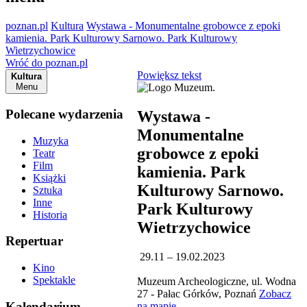
poznan.pl
Kultura
Wystawa - Monumentalne grobowce z epoki
kamienia. Park Kulturowy Sarnowo. Park Kulturowy
Wietrzychowice
Wróć do poznan.pl
Powiększ tekst
Kultura
Menu
Polecane wydarzenia
Wystawa -
Monumentalne
Muzyka
grobowce z epoki
Teatr
Film
kamienia. Park
Książki
Kulturowy Sarnowo.
Sztuka
Inne
Park Kulturowy
Historia
Wietrzychowice
Repertuar
29.11 – 19.02.2023
Kino
Spektakle
Muzeum Archeologiczne, ul. Wodna
27 - Pałac Górków, Poznań
Zobacz
Kalendarium
na mapie