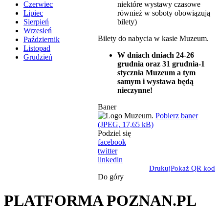
niektóre wystawy czasowe
Czerwiec
również w soboty obowiązują
Lipiec
bilety)
Sierpień
Wrzesień
Bilety do nabycia w kasie Muzeum.
Październik
Listopad
W dniach dniach 24-26
Grudzień
grudnia oraz 31 grudnia-1
stycznia Muzeum a tym
samym i wystawa będą
nieczynne!
Baner
Pobierz baner
(JPEG, 17,65 kB)
Podziel się
facebook
twitter
linkedin
Drukuj
Pokaż QR kod
Do góry
PLATFORMA POZNAN.PL