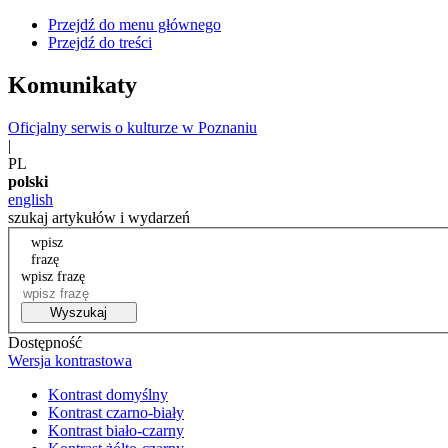
Przejdź do menu głównego
Przejdź do treści
Komunikaty
Oficjalny serwis o kulturze w Poznaniu
|
PL
polski
english
szukaj artykułów i wydarzeń
wpisz
frazę
wpisz frazę
Wyszukaj
Dostępność
Wersja kontrastowa
Kontrast domyślny
Kontrast czarno-biały
Kontrast biało-czarny