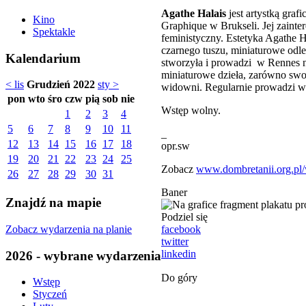
Agathe Halais
jest artystką graf
Kino
Graphique w Brukseli. Jej zainter
Spektakle
feministyczny. Estetyka Agathe H
czarnego tuszu, miniaturowe odl
Kalendarium
stworzyła i prowadzi w Rennes na
miniaturowe dzieła, zarówno swoj
< lis
Grudzień 2022
sty >
widowni. Regularnie prowadzi war
pon
wto
śro
czw
pią
sob
nie
Wstęp wolny.
1
2
3
4
5
6
7
8
9
10
11
_
12
13
14
15
16
17
18
opr.sw
19
20
21
22
23
24
25
Zobacz
www.dombretanii.org.pl/
26
27
28
29
30
31
Baner
Znajdź na mapie
Podziel się
Zobacz wydarzenia na planie
facebook
twitter
linkedin
2026 - wybrane wydarzenia
Do góry
Wstęp
Styczeń