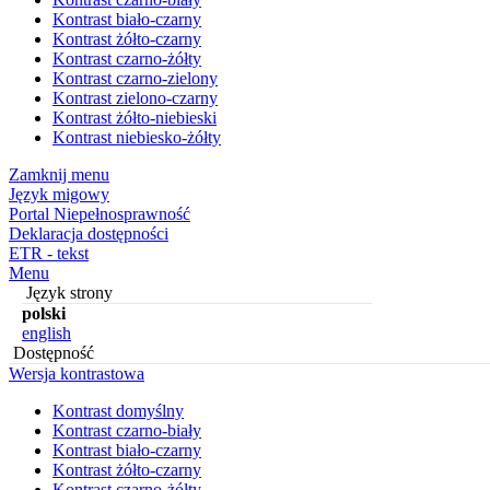
Kontrast biało-czarny
Kontrast żółto-czarny
Kontrast czarno-żółty
Kontrast czarno-zielony
Kontrast zielono-czarny
Kontrast żółto-niebieski
Kontrast niebiesko-żółty
Zamknij menu
Język migowy
Portal Niepełnosprawność
Deklaracja dostępności
ETR - tekst
Menu
Język strony
polski
english
Dostępność
Wersja kontrastowa
Kontrast domyślny
Kontrast czarno-biały
Kontrast biało-czarny
Kontrast żółto-czarny
Kontrast czarno-żółty