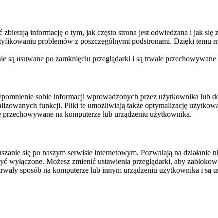
ierają informację o tym, jak często strona jest odwiedzana i jak się z 
ntyfikowaniu problemów z poszczególnymi podstronami. Dzięki temu mo
 nie są usuwane po zamknięciu przeglądarki i są trwale przechowywane
rzypomnienie sobie informacji wprowadzonych przez użytkownika lub 
nalizowanych funkcji. Pliki te umożliwiają także optymalizację użytko
ale przechowywane na komputerze lub urządzeniu użytkownika.
szanie się po naszym serwisie internetowym. Pozwalają na działanie ni
yć wyłączone. Możesz zmienić ustawienia przeglądarki, aby zablokować
trwały sposób na komputerze lub innym urządzeniu użytkownika i są u