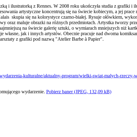
iczką i ilustratorką z Rennes. W 2008 roku ukończyła studia z grafiki i 
esowania artystyczne koncentrują się na świecie kobiecym, a jej prace
alais skupia się na kolorystyce czarno-białej. Rysuje ołówkiem, wykon
ewy oraz maluje obrazki na różnych przedmiotach. Artystka tworzy prz
jmniejszą na świecie galerię sztuki, o wymiarach mniejszych niż kart
e własne, jak i innych artystów. Obecnie pracuje nad dwoma komiksami
sztaty z grafiki pod nazwą "Atelier Barbe à Papier".
wydarzenia-kulturalne/aktualny-program/wielki-swiat-malych-rzeczy-w
Pobierz baner (JPEG, 132,09 kB)