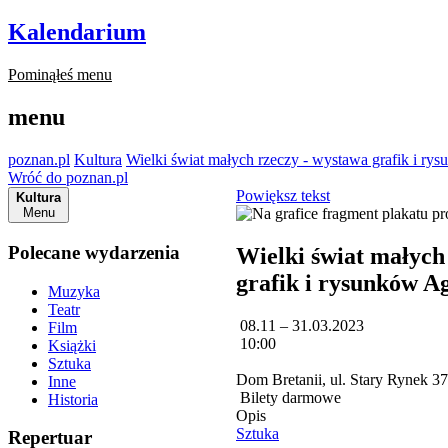
Kalendarium
Pominąłeś menu
menu
poznan.pl
Kultura
Wielki świat małych rzeczy - wystawa grafik i ry
Wróć do poznan.pl
Powiększ tekst
Kultura
Menu
Polecane wydarzenia
Wielki świat małych
grafik i rysunków A
Muzyka
Teatr
08.11 – 31.03.2023
Film
10:00
Książki
Sztuka
Dom Bretanii, ul. Stary Rynek 3
Inne
Bilety darmowe
Historia
Opis
Sztuka
Repertuar