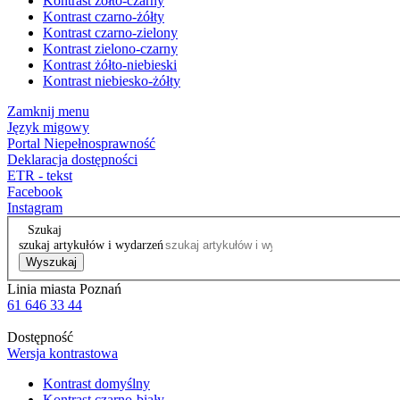
Kontrast żółto-czarny
Kontrast czarno-żółty
Kontrast czarno-zielony
Kontrast zielono-czarny
Kontrast żółto-niebieski
Kontrast niebiesko-żółty
Zamknij menu
Język migowy
Portal Niepełnosprawność
Deklaracja dostępności
ETR - tekst
Facebook
Instagram
Szukaj
szukaj artykułów i wydarzeń
Wyszukaj
Linia miasta Poznań
61 646 33 44
Dostępność
Wersja kontrastowa
Kontrast domyślny
Kontrast czarno-biały