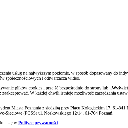
dczenia usług na najwyższym poziomie, w sposób dopasowany do indy
diów społecznościowych i odtwarzacza wideo.
żywanie plików cookies i przejść bezpośrednio do strony lub
„Wyświetl
sz zaakceptować. W każdej chwili istnieje możliwość zarządzania ustaw
ent Miasta Poznania z siedzibą przy Placu Kolegiackim 17, 61-841 P
o-Sieciowe (PCSS) ul. Noskowskiego 12/14, 61-704 Poznań.
dują się w
Polityce prywatności
.