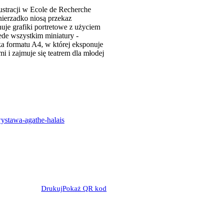
ilustracji w Ecole de Recherche
 nierzadko niosą przekaz
uje grafiki portretowe z użyciem
ede wszystkim miniatury -
ka formatu A4, w której eksponuje
 i zajmuje się teatrem dla młodej
ystawa-agathe-halais
Drukuj
Pokaż QR kod