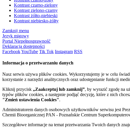
Kontrast czarno-zielony
Kontrast zielono-czarny
Kontrast żółto-niebieski
Kontrast niebiesko-żółty
Zamknij menu
Język migowy
Portal Niepełnosprawność
Deklaracja dostępności
Facebook
YouTube
Tik Tok
Instagram
RSS
Informacja o przetwarzaniu danych
Nasz serwis używa plików cookies. Wykorzystujemy je w celu świa
korzystanie z narzędzi analitycznych oraz udostępnianie funkcji me
Kliknij przycisk
„Zaakceptuj lub zamknij”
, by wyrazić zgodę na u
typów plików cookies, a następnie podjąć decyzję, które z nich chce
"Zmień ustawienia Cookies"
.
Administratorem danych osobowych użytkowników serwisu jest Prezyd
Chemii Bioorganicznej PAN - Poznańskie Centrum Superkomputerow
Szczegółowe informacje na temat przetwarzania Twoich danych znaj