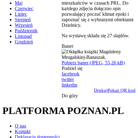
mieszkańców w czasach PRL. Do
Maj
każdego zdjęcia dołączno opis
Czerwiec
pozwalający poczuć klimat epoki i
Lipiec
zapoznać się z wybranymi obiektami
Sierpień
Dzielnicy.
Wrzesień
Październik
Na wystawę sklada się 27 slajdów.
Listopad
Grudzień
Baner
Pobierz baner (JPEG, 55,26 kB)
Podziel się
facebook
twitter
linkedin
Drukuj
Pokaż QR kod
Do góry
PLATFORMA POZNAN.PL
O nas
Kontakt
Deklaracja dostępności