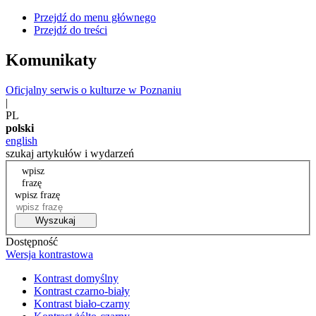
Przejdź do menu głównego
Przejdź do treści
Komunikaty
Oficjalny serwis o kulturze w Poznaniu
|
PL
polski
english
szukaj artykułów i wydarzeń
wpisz
frazę
wpisz frazę
Wyszukaj
Dostępność
Wersja kontrastowa
Kontrast domyślny
Kontrast czarno-biały
Kontrast biało-czarny