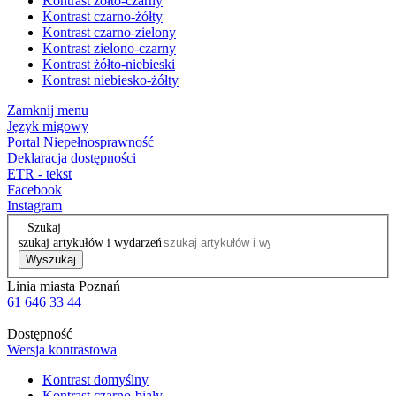
Kontrast żółto-czarny
Kontrast czarno-żółty
Kontrast czarno-zielony
Kontrast zielono-czarny
Kontrast żółto-niebieski
Kontrast niebiesko-żółty
Zamknij menu
Język migowy
Portal Niepełnosprawność
Deklaracja dostępności
ETR - tekst
Facebook
Instagram
Szukaj
szukaj artykułów i wydarzeń
Wyszukaj
Linia miasta Poznań
61 646 33 44
Dostępność
Wersja kontrastowa
Kontrast domyślny
Kontrast czarno-biały