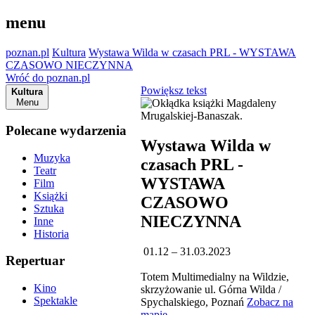
menu
poznan.pl
Kultura
Wystawa Wilda w czasach PRL - WYSTAWA
CZASOWO NIECZYNNA
Wróć do poznan.pl
Powiększ tekst
Kultura
Menu
Polecane wydarzenia
Wystawa Wilda w
Muzyka
czasach PRL -
Teatr
WYSTAWA
Film
Książki
CZASOWO
Sztuka
NIECZYNNA
Inne
Historia
01.12 – 31.03.2023
Repertuar
Totem Multimedialny na Wildzie,
Kino
skrzyżowanie ul. Górna Wilda /
Spektakle
Spychalskiego, Poznań
Zobacz na
mapie