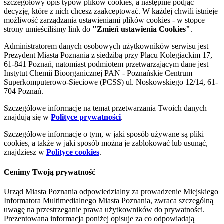
szczegółowy opis typów plików cookies, a następnie podjąć
decyzję, które z nich chcesz zaakceptować. W każdej chwili istnieje
możliwość zarządzania ustawieniami plików cookies - w stopce
strony umieściliśmy link do
"Zmień ustawienia Cookies"
.
Administratorem danych osobowych użytkowników serwisu jest
Prezydent Miasta Poznania z siedzibą przy Placu Kolegiackim 17,
61-841 Poznań, natomiast podmiotem przetwarzającym dane jest
Instytut Chemii Bioorganicznej PAN - Poznańskie Centrum
Superkomputerowo-Sieciowe (PCSS) ul. Noskowskiego 12/14, 61-
704 Poznań.
Szczegółowe informacje na temat przetwarzania Twoich danych
znajdują się w
Polityce prywatności
.
Szczegółowe informacje o tym, w jaki sposób używane są pliki
cookies, a także w jaki sposób można je zablokować lub usunąć,
znajdziesz w
Polityce cookies
.
Cenimy Twoją prywatność
Urząd Miasta Poznania odpowiedzialny za prowadzenie Miejskiego
Informatora Multimedialnego Miasta Poznania, zwraca szczególną
uwagę na przestrzeganie prawa użytkowników do prywatności.
Prezentowana informacja poniżej opisuje za co odpowiadają