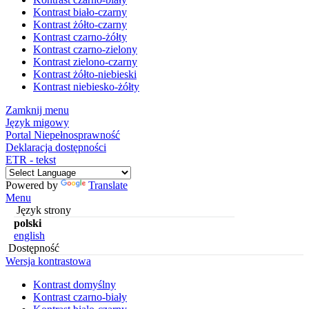
Kontrast biało-czarny
Kontrast żółto-czarny
Kontrast czarno-żółty
Kontrast czarno-zielony
Kontrast zielono-czarny
Kontrast żółto-niebieski
Kontrast niebiesko-żółty
Zamknij menu
Język migowy
Portal Niepełnosprawność
Deklaracja dostępności
ETR - tekst
Powered by
Translate
Menu
Język strony
polski
english
Dostępność
Wersja kontrastowa
Kontrast domyślny
Kontrast czarno-biały