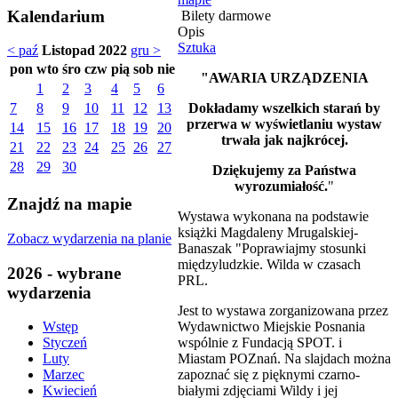
Kalendarium
Bilety darmowe
Opis
Sztuka
< paź
Listopad 2022
gru >
pon
wto
śro
czw
pią
sob
nie
"AWARIA URZĄDZENIA
1
2
3
4
5
6
Dokładamy wszelkich starań by
7
8
9
10
11
12
13
przerwa w wyświetlaniu wystaw
14
15
16
17
18
19
20
trwała jak najkrócej.
21
22
23
24
25
26
27
28
29
30
Dziękujemy za Państwa
wyrozumiałość.
"
Znajdź na mapie
Wystawa wykonana na podstawie
książki Magdaleny Mrugalskiej-
Zobacz wydarzenia na planie
Banaszak "Poprawiajmy stosunki
międzyludzkie. Wilda w czasach
2026 - wybrane
PRL.
wydarzenia
Jest to wystawa zorganizowana przez
Wydawnictwo Miejskie Posnania
Wstęp
wspólnie z Fundacją SPOT. i
Styczeń
Miastam POZnań. Na slajdach można
Luty
zapoznać się z pięknymi czarno-
Marzec
białymi zdjęciami Wildy i jej
Kwiecień