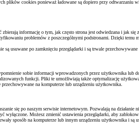
ych plików cookies ponieważ ładowane są dopiero przy odtwarzaniu wid
ierają informację o tym, jak często strona jest odwiedzana i jak się z 
ntyfikowaniu problemów z poszczególnymi podstronami. Dzięki temu mo
 nie są usuwane po zamknięciu przeglądarki i są trwale przechowywane
rzypomnienie sobie informacji wprowadzonych przez użytkownika lub 
nalizowanych funkcji. Pliki te umożliwiają także optymalizację użytko
ale przechowywane na komputerze lub urządzeniu użytkownika.
szanie się po naszym serwisie internetowym. Pozwalają na działanie ni
yć wyłączone. Możesz zmienić ustawienia przeglądarki, aby zablokować
trwały sposób na komputerze lub innym urządzeniu użytkownika i są u