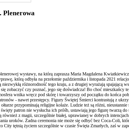
Plenerowa
 plenerowej wystawy, na którą zaprasza Maria Magdalena Kwiatkiewicz 
prawę, którą odbyła na przełomie października i listopada 2021 relacjo
ają niezwykłą różnorodność tego kraju, a z drugiej wyrażają spajającą
a się zobaczyć czy poznać, jego się doświadcza! Bo choć mieszkańcy te
tmosfera wnika wręcz pod skórę i towarzyszy od początku do końca p
tronów - nawet przestępcy. Figury Świętej Śmierci kontrastują z ukr
łtarze przypominają religijne kolaże. Ludzie też są różni, nieustannie
i święty patron nie wysłucha ich próśb, ustawiają jego figurę twarzą do ś
 również z magii, szczególnie białej, uprawianej w dobrych intencjach.
zucania uroków. Żadna ceremonia nie może się odbyć bez Coca-Coli, kt
co City tętnią życiem szczególnie w czasie Święta Zmarłych, zaś w za