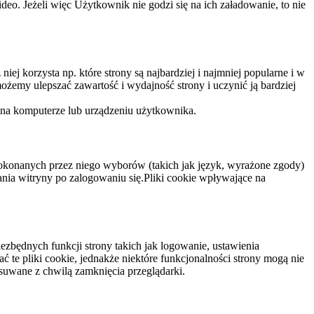
eo. Jeżeli więc Użytkownik nie godzi się na ich załadowanie, to nie
niej korzysta np. które strony są najbardziej i najmniej popularne i w
żemy ulepszać zawartość i wydajność strony i uczynić ją bardziej
 na komputerze lub urządzeniu użytkownika.
dokonanych przez niego wyborów (takich jak język, wyrażone zgody)
wania witryny po zalogowaniu się.Pliki cookie wpływające na
ezbędnych funkcji strony takich jak logowanie, ustawienia
 te pliki cookie, jednakże niektóre funkcjonalności strony mogą nie
suwane z chwilą zamknięcia przeglądarki.