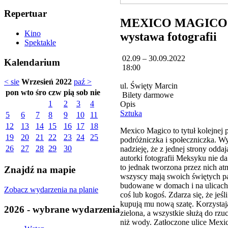
Repertuar
MEXICO MAGICO. 
Kino
wystawa fotografii
Spektakle
02.09 – 30.09.2022
Kalendarium
18:00
< sie
Wrzesień 2022
paź >
ul. Święty Marcin
pon
wto
śro
czw
pią
sob
nie
Bilety darmowe
1
2
3
4
Opis
Sztuka
5
6
7
8
9
10
11
12
13
14
15
16
17
18
Mexico Magico to tytuł kolejnej
19
20
21
22
23
24
25
podróżniczka i społeczniczka. Wy
26
27
28
29
30
nadzieję, że z jednej strony odd
autorki fotografii Meksyku nie d
to jednak tworzona przez nich a
Znajdź na mapie
wszyscy mają swoich świętych pa
budowane w domach i na ulicach o
Zobacz wydarzenia na planie
coś lub kogoś. Zdarza się, że jeśl
kupują mu nową szatę. Korzystają
2026 - wybrane wydarzenia
zielona, a wszystkie służą do r
niż wody. Zatłoczone ulice Mexi