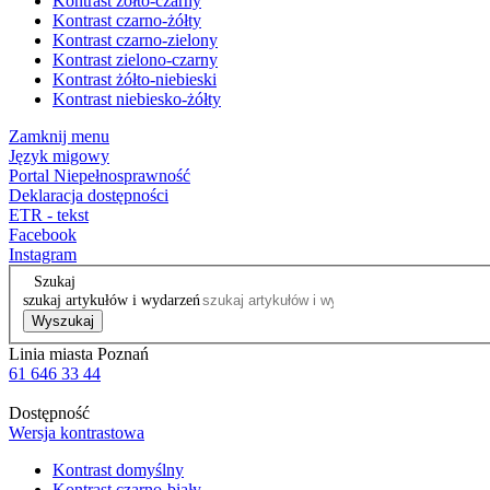
Kontrast żółto-czarny
Kontrast czarno-żółty
Kontrast czarno-zielony
Kontrast zielono-czarny
Kontrast żółto-niebieski
Kontrast niebiesko-żółty
Zamknij menu
Język migowy
Portal Niepełnosprawność
Deklaracja dostępności
ETR - tekst
Facebook
Instagram
Szukaj
szukaj artykułów i wydarzeń
Wyszukaj
Linia miasta Poznań
61 646 33 44
Dostępność
Wersja kontrastowa
Kontrast domyślny
Kontrast czarno-biały