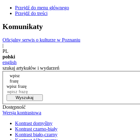
Przejdź do menu głównego
Przejdź do treści
Komunikaty
Oficjalny serwis o kulturze w Poznaniu
|
PL
polski
english
szukaj artykułów i wydarzeń
wpisz
frazę
wpisz frazę
Wyszukaj
Dostępność
Wersja kontrastowa
Kontrast domyślny
Kontrast czarno-biały
Kontrast biało-czarny