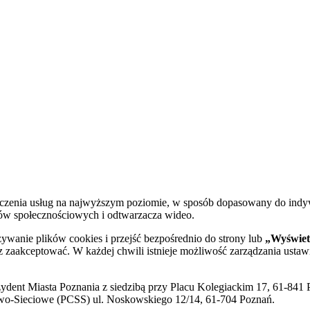
dczenia usług na najwyższym poziomie, w sposób dopasowany do indy
diów społecznościowych i odtwarzacza wideo.
żywanie plików cookies i przejść bezpośrednio do strony lub
„Wyświetl
sz zaakceptować. W każdej chwili istnieje możliwość zarządzania ustaw
ent Miasta Poznania z siedzibą przy Placu Kolegiackim 17, 61-841 P
o-Sieciowe (PCSS) ul. Noskowskiego 12/14, 61-704 Poznań.