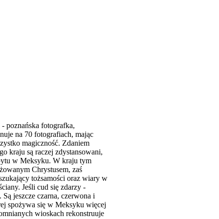
- poznańska fotografka,
nuje na 70 fotografiach, mając
 wszystko magiczność. Zdaniem
go kraju są raczej zdystansowani,
obytu w Meksyku. W kraju tym
zyżowanym Chrystusem, zaś
 szukający tożsamości oraz wiary w
ciany. Jeśli cud się zdarzy -
 Są jeszcze czarna, czerwona i
órej spożywa się w Meksyku więcej
pomnianych wioskach rekonstruuje