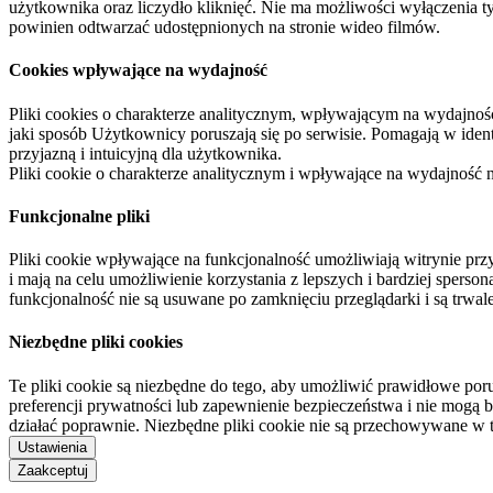
użytkownika oraz liczydło kliknięć. Nie ma możliwości wyłączenia t
powinien odtwarzać udostępnionych na stronie wideo filmów.
Cookies wpływające na wydajność
Pliki cookies o charakterze analitycznym, wpływającym na wydajność zb
jaki sposób Użytkownicy poruszają się po serwisie. Pomagają w ide
przyjazną i intuicyjną dla użytkownika.
Pliki cookie o charakterze analitycznym i wpływające na wydajność
Funkcjonalne pliki
Pliki cookie wpływające na funkcjonalność umożliwiają witrynie p
i mają na celu umożliwienie korzystania z lepszych i bardziej sperso
funkcjonalność nie są usuwane po zamknięciu przeglądarki i są trw
Niezbędne pliki cookies
Te pliki cookie są niezbędne do tego, aby umożliwić prawidłowe poru
preferencji prywatności lub zapewnienie bezpieczeństwa i nie mogą b
działać poprawnie. Niezbędne pliki cookie nie są przechowywane w 
Ustawienia
Zaakceptuj