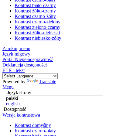
Kontrast biało-czarny
Kontrast żółto-czarny
Kontrast czarno-żółty
Kontrast czarno-zielony
Kontrast zielono-czarny
Kontrast żółto-niebieski
Kontrast niebiesko-żółty
Zamknij menu
Język migowy
Portal Niepełnosprawność
Deklaracja dostępności
ETR - tekst
Powered by
Translate
Menu
Język strony
polski
english
Dostępność
Wersja kontrastowa
Kontrast domyślny
Kontrast czarno-biały