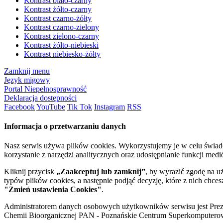
Kontrast biało-czarny
Kontrast żółto-czarny
Kontrast czarno-żółty
Kontrast czarno-zielony
Kontrast zielono-czarny
Kontrast żółto-niebieski
Kontrast niebiesko-żółty
Zamknij menu
Język migowy
Portal Niepełnosprawność
Deklaracja dostępności
Facebook
YouTube
Tik Tok
Instagram
RSS
Informacja o przetwarzaniu danych
Nasz serwis używa plików cookies. Wykorzystujemy je w celu świa
korzystanie z narzędzi analitycznych oraz udostępnianie funkcji me
Kliknij przycisk
„Zaakceptuj lub zamknij”
, by wyrazić zgodę na u
typów plików cookies, a następnie podjąć decyzję, które z nich chce
"Zmień ustawienia Cookies"
.
Administratorem danych osobowych użytkowników serwisu jest Prezyd
Chemii Bioorganicznej PAN - Poznańskie Centrum Superkomputerow