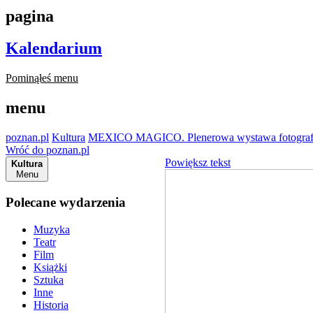
pagina
Kalendarium
Pominąłeś menu
menu
poznan.pl
Kultura
MEXICO MAGICO. Plenerowa wystawa fotograf
Wróć do poznan.pl
Powiększ tekst
Kultura
Menu
Polecane wydarzenia
Muzyka
Teatr
Film
Książki
Sztuka
Inne
Historia