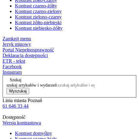
Kontrast żółto-czarny
Kontrast czarno-żółty
Kontrast czarno-zielony
Kontrast zielono-czarny
Kontrast żółto-niebieski
Kontrast niebiesko-żółty
Zamknij menu
Język migowy
Portal Niepełnosprawność
Deklaracja dostępności
ETR - tekst
Facebook
Instagram
Szukaj
szukaj artykułów i wydarzeń
Wyszukaj
Linia miasta Poznań
61 646 33 44
Dostępność
Wersja kontrastowa
Kontrast domyślny
Kontrast czarno-biały