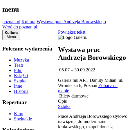
menu
poznan.pl
Kultura
Wystawa prac Andrzeja Borowskiego
Wróć do poznan.pl
Powiększ tekst
Kultura
Menu
Polecane wydarzenia
Wystawa prac
Andrzeja Borowskiego
Muzyka
Teatr
05.07 – 30.09.2022
Film
Książki
Galeria mil'ART Danuty Milian, ul.
Sztuka
Wroniecka 6, Poznań
Zobacz na
Inne
mapie
Historia
Bilety darmowe
Opis
Repertuar
Sztuka
Kino
Prace Andrzeja Borowskiego stylowo
Spektakle
nawiązują do modernizmu
krakowskiego, uzupełnione są