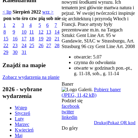
Kalendarium
nowymi środkami wyrazu. Ich
tematem jest głównie martwa natura i
< lip
Sierpień 2022
wrz >
pejzaż. W swojej twórczości inspiruje
pon
wto
śro
czw
pią
sob
nie
się architekturą i przyrodą Włoch i
Francji. Prace artysty były
1
2
3
4
5
6
7
prezentowane m.in. na Targach
8
9
10
11
12
13
14
Sztuki: Gent Line Art. 95 w
15
16
17
18
19
20
21
Gandawie, SIAC w Strassburgu, Art.
22
23
24
25
26
27
28
Strasburg 96 czy Gent Line Art. 2008
29
30
31
otwarcie: 5.07
czynna do odwołania
Znajdź na mapie
otwarte w godzinach pon.-pt.,
g. 11-18, sob., g. 11-14
Zobacz wydarzenia na planie
Baner
2026 - wybrane
Pobierz baner
(JPEG, 11,42 kB)
wydarzenia
Podziel się
facebook
Wstęp
twitter
Styczeń
linkedin
Luty
Drukuj
Pokaż QR kod
Marzec
Do góry
Kwiecień
Maj