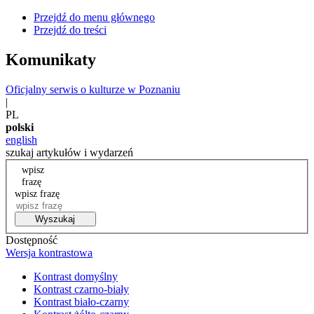
Przejdź do menu głównego
Przejdź do treści
Komunikaty
Oficjalny serwis o kulturze w Poznaniu
|
PL
polski
english
szukaj artykułów i wydarzeń
wpisz
frazę
wpisz frazę
Wyszukaj
Dostępność
Wersja kontrastowa
Kontrast domyślny
Kontrast czarno-biały
Kontrast biało-czarny