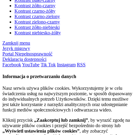
Kontrast biało-czarny
Kontrast żółto-czarny
Kontrast czarno-żółty
Kontrast czarno-zielony
Kontrast zielono-czarny
Kontrast żółto-niebieski
Kontrast niebiesko-żółty
Zamknij menu
Język migowy
Portal Niepełnosprawność
Deklaracja dostępności
Facebook
YouTube
Tik Tok
Instagram
RSS
Informacja o przetwarzaniu danych
Nasz serwis używa plików cookies. Wykorzystujemy je w celu
świadczenia usług na najwyższym poziomie, w sposób dopasowany
do indywidualnych potrzeb Użytkowników. Dzięki temu możliwe
jest także korzystanie z narzędzi analitycznych oraz udostępnianie
funkcji mediów społecznościowych i odtwarzacza wideo.
Kliknij przycisk
„Zaakceptuj lub zamknij”
, by wyrazić zgodę na
używanie plików cookies i przejść bezpośrednio do strony lub
„Wyświetl ustawienia plików cookies”
, aby zobaczyć