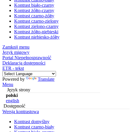
Kontrast biało-czarny
Kontrast żółto-czarny
Kontrast czarno-żółty
Kontrast czarno-zielony
Kontrast zielono-czarny
Kontrast żółto-niebieski
Kontrast niebiesko-żółty
Zamknij menu
Język migowy
Portal Niepełnosprawność
Deklaracja dostępności
ETR - tekst
Powered by
Translate
Menu
Język strony
polski
english
Dostępność
Wersja kontrastowa
Kontrast domyślny
Kontrast czarno-biały