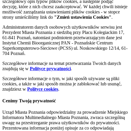
szczegółowy opis typów plików cookies, a następnie podjąć
decyzję, które z nich chcesz zaakceptować. W każdej chwili istnieje
możliwość zarządzania ustawieniami plików cookies - w stopce
strony umieściliśmy link do
"Zmień ustawienia Cookies"
.
Administratorem danych osobowych użytkowników serwisu jest
Prezydent Miasta Poznania z siedzibą przy Placu Kolegiackim 17,
61-841 Poznań, natomiast podmiotem przetwarzającym dane jest
Instytut Chemii Bioorganicznej PAN - Poznańskie Centrum
Superkomputerowo-Sieciowe (PCSS) ul. Noskowskiego 12/14, 61-
704 Poznań.
Szczegółowe informacje na temat przetwarzania Twoich danych
znajdują się w
Polityce prywatności
.
Szczegółowe informacje o tym, w jaki sposób używane są pliki
cookies, a także w jaki sposób można je zablokować lub usunąć,
znajdziesz w
Polityce cookies
.
Cenimy Twoją prywatność
Urząd Miasta Poznania odpowiedzialny za prowadzenie Miejskiego
Informatora Multimedialnego Miasta Poznania, zwraca szczególną
uwagę na przestrzeganie prawa użytkowników do prywatności.
Prezentowana informacja poniżej opisuje za co odpowiadają