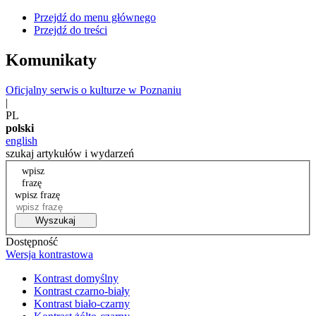
Przejdź do menu głównego
Przejdź do treści
Komunikaty
Oficjalny serwis o kulturze w Poznaniu
|
PL
polski
english
szukaj artykułów i wydarzeń
wpisz
frazę
wpisz frazę
Wyszukaj
Dostępność
Wersja kontrastowa
Kontrast domyślny
Kontrast czarno-biały
Kontrast biało-czarny