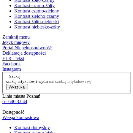
Kontrast żółto-czarny
Kontrast czarno-żółty
Kontrast czarno-zielony
Kontrast zielono-czarny
Kontrast żółto-niebieski
Kontrast niebiesko-żółty
Zamknij menu
Język migowy
Portal Niepełnosprawność
Deklaracja dostępności
ETR - tekst
Facebook
Instagram
Szukaj
szukaj artykułów i wydarzeń
Wyszukaj
Linia miasta Poznań
61 646 33 44
Dostępność
Wersja kontrastowa
Kontrast domyślny
Kontrast czarno-biały