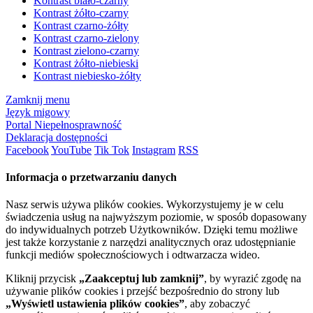
Kontrast biało-czarny
Kontrast żółto-czarny
Kontrast czarno-żółty
Kontrast czarno-zielony
Kontrast zielono-czarny
Kontrast żółto-niebieski
Kontrast niebiesko-żółty
Zamknij menu
Język migowy
Portal Niepełnosprawność
Deklaracja dostępności
Facebook
YouTube
Tik Tok
Instagram
RSS
Informacja o przetwarzaniu danych
Nasz serwis używa plików cookies. Wykorzystujemy je w celu
świadczenia usług na najwyższym poziomie, w sposób dopasowany
do indywidualnych potrzeb Użytkowników. Dzięki temu możliwe
jest także korzystanie z narzędzi analitycznych oraz udostępnianie
funkcji mediów społecznościowych i odtwarzacza wideo.
Kliknij przycisk
„Zaakceptuj lub zamknij”
, by wyrazić zgodę na
używanie plików cookies i przejść bezpośrednio do strony lub
„Wyświetl ustawienia plików cookies”
, aby zobaczyć