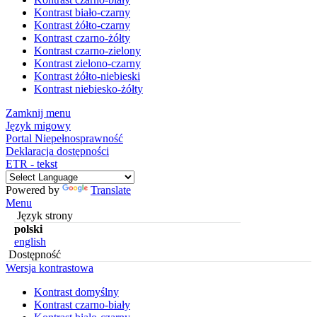
Kontrast biało-czarny
Kontrast żółto-czarny
Kontrast czarno-żółty
Kontrast czarno-zielony
Kontrast zielono-czarny
Kontrast żółto-niebieski
Kontrast niebiesko-żółty
Zamknij menu
Język migowy
Portal Niepełnosprawność
Deklaracja dostępności
ETR - tekst
Powered by
Translate
Menu
Język strony
polski
english
Dostępność
Wersja kontrastowa
Kontrast domyślny
Kontrast czarno-biały