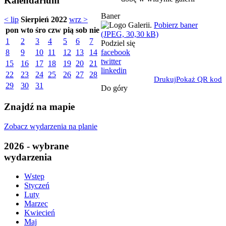
Kalendarium
Baner
< lip
Sierpień 2022
wrz >
Pobierz baner
pon
wto
śro
czw
pią
sob
nie
(JPEG, 30,30 kB)
1
2
3
4
5
6
7
Podziel się
facebook
8
9
10
11
12
13
14
twitter
15
16
17
18
19
20
21
linkedin
22
23
24
25
26
27
28
Drukuj
Pokaż QR kod
29
30
31
Do góry
Znajdź na mapie
Zobacz wydarzenia na planie
2026 - wybrane
wydarzenia
Wstęp
Styczeń
Luty
Marzec
Kwiecień
Maj