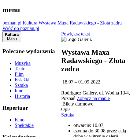
menu
poznan.pl
Kultura
Wystawa Maxa Radawskiego - Złota zadra
Wróć do poznan.pl
Powiększ tekst
Kultura
Menu
Polecane wydarzenia
Wystawa Maxa
Radawskiego - Złota
Muzyka
zadra
Teatr
Film
Książki
18.07 – 01.09.2022
Sztuka
Inne
Rodriguez Gallery, ul. Wodna 13/4,
Historia
Poznań
Zobacz na mapie
Bilety darmowe
Repertuar
Opis
Sztuka
Kino
otwarcie: 10.07,
Spektakle
czynna do 30.08 przez całą
dobę w witrynie galerii