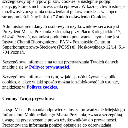
szczegółowy opis typów plików cookies, a następnie podjąć
decyzję, które z nich chcesz zaakceptować. W każdej chwili istnieje
możliwość zarządzania ustawieniami plików cookies - w stopce
strony umieściliśmy link do
"Zmień ustawienia Cookies"
.
Administratorem danych osobowych użytkowników serwisu jest
Prezydent Miasta Poznania z siedzibą przy Placu Kolegiackim 17,
61-841 Poznań, natomiast podmiotem przetwarzającym dane jest
Instytut Chemii Bioorganicznej PAN - Poznańskie Centrum
Superkomputerowo-Sieciowe (PCSS) ul. Noskowskiego 12/14, 61-
704 Poznań.
Szczegółowe informacje na temat przetwarzania Twoich danych
znajdują się w
Polityce prywatności
.
Szczegółowe informacje o tym, w jaki sposób używane są pliki
cookies, a także w jaki sposób można je zablokować lub usunąć,
znajdziesz w
Polityce cookies
.
Cenimy Twoją prywatność
Urząd Miasta Poznania odpowiedzialny za prowadzenie Miejskiego
Informatora Multimedialnego Miasta Poznania, zwraca szczególną
uwagę na przestrzeganie prawa użytkowników do prywatności.
Prezentowana informacja poniżej opisuje za co odpowiadają