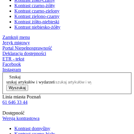
Kontrast żółto-czarny
Kontrast czarno-żółty
Kontrast czarno-zielony
Kontrast zielono-czarny
Kontrast żółto-niebieski
Kontrast niebiesko-żółty
Zamknij menu
Język migowy
Portal Niepełnosprawność
Deklaracja dostępności
ETR - tekst
Facebook
Instagram
Szukaj
szukaj artykułów i wydarzeń
Wyszukaj
Linia miasta Poznań
61 646 33 44
Dostępność
Wersja kontrastowa
Kontrast domyślny
Kontrast czarno-biały