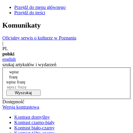
Przejdź do menu głównego
Przejdź do treści
Komunikaty
Oficjalny serwis o kulturze w Poznaniu
|
PL
polski
english
szukaj artykułów i wydarzeń
wpisz
frazę
wpisz frazę
Wyszukaj
Dostępność
Wersja kontrastowa
Kontrast domyślny
Kontrast czarno-biały
Kontrast biało-czarny