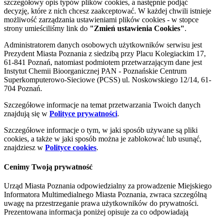
szczegółowy opis typów plików cookies, a następnie podjąć
decyzję, które z nich chcesz zaakceptować. W każdej chwili istnieje
możliwość zarządzania ustawieniami plików cookies - w stopce
strony umieściliśmy link do
"Zmień ustawienia Cookies"
.
Administratorem danych osobowych użytkowników serwisu jest
Prezydent Miasta Poznania z siedzibą przy Placu Kolegiackim 17,
61-841 Poznań, natomiast podmiotem przetwarzającym dane jest
Instytut Chemii Bioorganicznej PAN - Poznańskie Centrum
Superkomputerowo-Sieciowe (PCSS) ul. Noskowskiego 12/14, 61-
704 Poznań.
Szczegółowe informacje na temat przetwarzania Twoich danych
znajdują się w
Polityce prywatności
.
Szczegółowe informacje o tym, w jaki sposób używane są pliki
cookies, a także w jaki sposób można je zablokować lub usunąć,
znajdziesz w
Polityce cookies
.
Cenimy Twoją prywatność
Urząd Miasta Poznania odpowiedzialny za prowadzenie Miejskiego
Informatora Multimedialnego Miasta Poznania, zwraca szczególną
uwagę na przestrzeganie prawa użytkowników do prywatności.
Prezentowana informacja poniżej opisuje za co odpowiadają