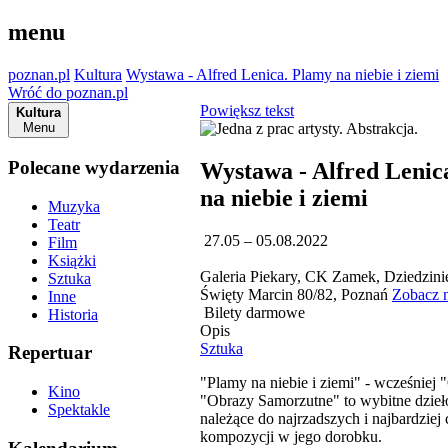
menu
poznan.pl
Kultura
Wystawa - Alfred Lenica. Plamy na niebie i ziemi
Wróć do poznan.pl
Powiększ tekst
Kultura
Menu
Polecane wydarzenia
Wystawa - Alfred Lenic
na niebie i ziemi
Muzyka
Teatr
27.05 – 05.08.2022
Film
Książki
Galeria Piekary, CK Zamek, Dziedzinie
Sztuka
Święty Marcin 80/82, Poznań
Zobacz 
Inne
Bilety darmowe
Historia
Opis
Sztuka
Repertuar
"Plamy na niebie i ziemi" - wcześniej 
Kino
"Obrazy Samorzutne" to wybitne dzieło
Spektakle
należące do najrzadszych i najbardziej
kompozycji w jego dorobku.