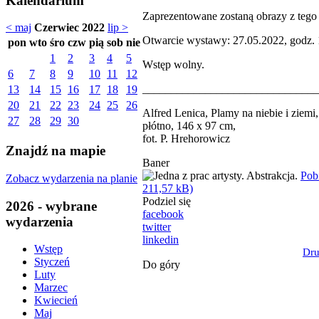
Kalendarium
Zaprezentowane zostaną obrazy z tego
< maj
Czerwiec 2022
lip >
Otwarcie wystawy: 27.05.2022, godz. 
pon
wto
śro
czw
pią
sob
nie
1
2
3
4
5
Wstęp wolny.
6
7
8
9
10
11
12
_______________________________
13
14
15
16
17
18
19
20
21
22
23
24
25
26
Alfred Lenica, Plamy na niebie i ziemi,
27
28
29
30
płótno, 146 x 97 cm,
fot. P. Hrehorowicz
Znajdź na mapie
Baner
Pob
Zobacz wydarzenia na planie
211,57 kB)
Podziel się
2026 - wybrane
facebook
wydarzenia
twitter
linkedin
Wstęp
Dru
Styczeń
Do góry
Luty
Marzec
Kwiecień
Maj