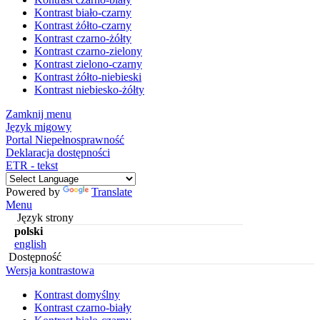
Kontrast biało-czarny
Kontrast żółto-czarny
Kontrast czarno-żółty
Kontrast czarno-zielony
Kontrast zielono-czarny
Kontrast żółto-niebieski
Kontrast niebiesko-żółty
Zamknij menu
Język migowy
Portal Niepełnosprawność
Deklaracja dostępności
ETR - tekst
Powered by
Translate
Menu
Język strony
polski
english
Dostępność
Wersja kontrastowa
Kontrast domyślny
Kontrast czarno-biały