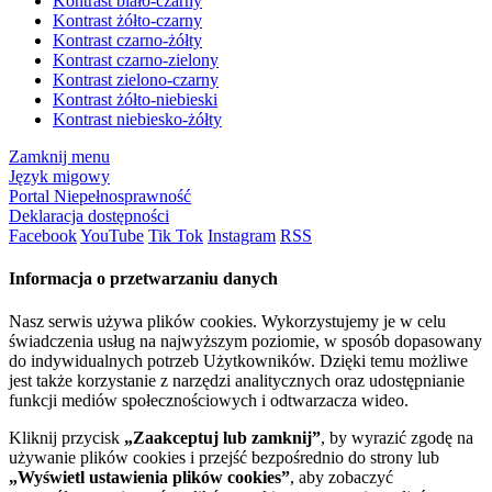
Kontrast biało-czarny
Kontrast żółto-czarny
Kontrast czarno-żółty
Kontrast czarno-zielony
Kontrast zielono-czarny
Kontrast żółto-niebieski
Kontrast niebiesko-żółty
Zamknij menu
Język migowy
Portal Niepełnosprawność
Deklaracja dostępności
Facebook
YouTube
Tik Tok
Instagram
RSS
Informacja o przetwarzaniu danych
Nasz serwis używa plików cookies. Wykorzystujemy je w celu
świadczenia usług na najwyższym poziomie, w sposób dopasowany
do indywidualnych potrzeb Użytkowników. Dzięki temu możliwe
jest także korzystanie z narzędzi analitycznych oraz udostępnianie
funkcji mediów społecznościowych i odtwarzacza wideo.
Kliknij przycisk
„Zaakceptuj lub zamknij”
, by wyrazić zgodę na
używanie plików cookies i przejść bezpośrednio do strony lub
„Wyświetl ustawienia plików cookies”
, aby zobaczyć