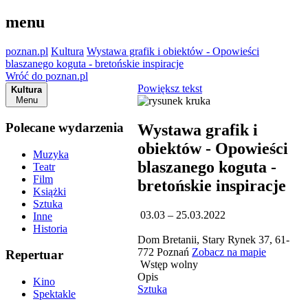
menu
poznan.pl
Kultura
Wystawa grafik i obiektów - Opowieści
blaszanego koguta - bretońskie inspiracje
Wróć do poznan.pl
Powiększ tekst
Kultura
Menu
Polecane wydarzenia
Wystawa grafik i
obiektów - Opowieści
Muzyka
blaszanego koguta -
Teatr
Film
bretońskie inspiracje
Książki
Sztuka
03.03 – 25.03.2022
Inne
Historia
Dom Bretanii, Stary Rynek 37, 61-
772 Poznań
Zobacz na mapie
Repertuar
Wstęp wolny
Opis
Kino
Sztuka
Spektakle