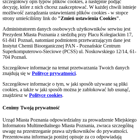
szczegółowy opis typów plików cookies, a następnie podjąć
decyzję, które z nich chcesz zaakceptować. W każdej chwili istnieje
możliwość zarządzania ustawieniami plików cookies - w stopce
strony umieściliśmy link do
"Zmień ustawienia Cookies"
.
Administratorem danych osobowych użytkowników serwisu jest
Prezydent Miasta Poznania z siedzibą przy Placu Kolegiackim 17,
61-841 Poznań, natomiast podmiotem przetwarzającym dane jest
Instytut Chemii Bioorganicznej PAN - Poznańskie Centrum
Superkomputerowo-Sieciowe (PCSS) ul. Noskowskiego 12/14, 61-
704 Poznań.
Szczegółowe informacje na temat przetwarzania Twoich danych
znajdują się w
Polityce prywatności
.
Szczegółowe informacje o tym, w jaki sposób używane są pliki
cookies, a także w jaki sposób można je zablokować lub usunąć,
znajdziesz w
Polityce cookies
.
Cenimy Twoją prywatność
Urząd Miasta Poznania odpowiedzialny za prowadzenie Miejskiego
Informatora Multimedialnego Miasta Poznania, zwraca szczególną
uwagę na przestrzeganie prawa użytkowników do prywatności.
Prezentowana informacja poniżej opisuje za co odpowiadają