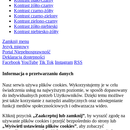
Kontrast biało-czarny
Kontrast żółto-czarny
Kontrast czarno-żółty
Kontrast czarno-zielony
Kontrast zielono-czarny
Kontrast żółto-niebieski
Kontrast niebiesko-żółty
Zamknij menu
Język migowy
Portal Niepełnosprawność
Deklaracja dostępności
Facebook
YouTube
Tik Tok
Instagram
RSS
Informacja o przetwarzaniu danych
Nasz serwis używa plików cookies. Wykorzystujemy je w celu
świadczenia usług na najwyższym poziomie, w sposób dopasowany
do indywidualnych potrzeb Użytkowników. Dzięki temu możliwe
jest także korzystanie z narzędzi analitycznych oraz udostępnianie
funkcji mediów społecznościowych i odtwarzacza wideo.
Kliknij przycisk
„Zaakceptuj lub zamknij”
, by wyrazić zgodę na
używanie plików cookies i przejść bezpośrednio do strony lub
„Wyświetl ustawienia plików cookies”
, aby zobaczyć