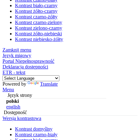
Kontrast biało-czarny
Kontrast żółto-czarny
Kontrast czarno-żółty
Kontrast czarno-zielony
Kontrast zielono-czarny
Kontrast żółto-niebieski
Kontrast niebiesko-żółty
Zamknij menu
Język migowy
Portal Niepełnosprawność
Deklaracja dostępności
ETR - tekst
Powered by
Translate
Menu
Język strony
polski
english
Dostępność
Wersja kontrastowa
Kontrast domyślny
Kontrast czarno-biały