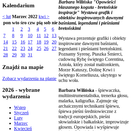
Barbara Wilińska "Opowieści
Kalendarium
blaszanego koguta - bretońskie
inspiracje" Wystawa grafik i
< lut
Marzec 2022
kwi >
obiektów inspirowanych dawnymi
pon
wto
śro
czw
pią
sob
nie
baśniami, legendami i pieśniami
bretońskimi
1
2
3
4
5
6
7
8
9
10
11
12
13
Wystawa prezentuje grafiki i obiekty
14
15
16
17
18
19
20
inspirowane dawnymi baśniami,
21
22
23
24
25
26
27
legendami i pieśniami bretońskimi.
Poznamy Syrenę, Ptaszka Śmierci,
28
29
30
31
cudowną Rybę świętego Corentina,
Anioła, który został małżonkiem,
Znajdź na mapie
Morze Katuszy, Dolinę Krwi i
świętego Korneliusza, ukrytego w
Zobacz wydarzenia na planie
uchu woła.
2026 - wybrane
Barbara Wilińska
- śpiewaczka,
multiinstrumentalistka, trenerka głosu,
wydarzenia
malarka, kaligrafka. Zajmuje się
archaicznymi technikami śpiewu,
Wstęp
śpiewa pieśni średniowieczne z
Styczeń
tradycji europejskich, pieśni
Luty
słowiańskie i bałkańskie, improwizuje
Marzec
głosem. Opowiada i wyśpiewuje
Kwiecień