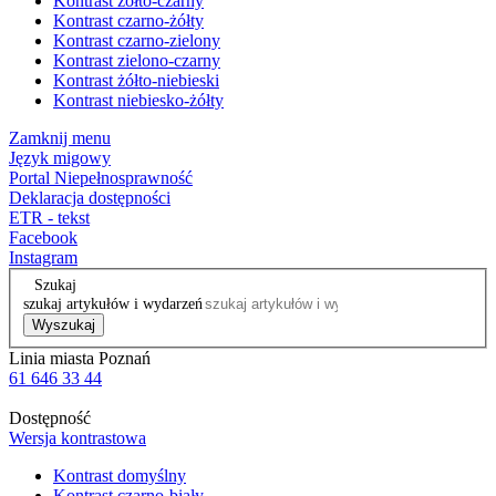
Kontrast żółto-czarny
Kontrast czarno-żółty
Kontrast czarno-zielony
Kontrast zielono-czarny
Kontrast żółto-niebieski
Kontrast niebiesko-żółty
Zamknij menu
Język migowy
Portal Niepełnosprawność
Deklaracja dostępności
ETR - tekst
Facebook
Instagram
Szukaj
szukaj artykułów i wydarzeń
Wyszukaj
Linia miasta Poznań
61 646 33 44
Dostępność
Wersja kontrastowa
Kontrast domyślny
Kontrast czarno-biały