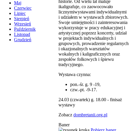
historie. Od wielu lat maluje
Maj
ikaligrafuje, co zaowocowało
Czerwiec
licznymiwystawami indywidualnymi
Lipiec
i udziałem w wystawach zbiorowych.
Sierpień
Swoje umiejętności i zainteresowania
Wrzesień
wykorzystuje w pracy edukacyjnej i
Październik
artystycznej poprzez koncerty, udział
Listopad
w projektach indywidualnych i
Grudzień
grupowych, prowadzenie regularnych
i okazjonalnych warsztatów
wokalnych i kaligraficznych oraz
zespołów folkowych i śpiewu
tradycyjnego.
Wystawa czynna:
pon.-śr. g. 9 -19,
czw.-pt. -9-17.
24.03 (czwartek) g. 18.00 - finisaż
wystawy
Zobacz
dombretanii.org.pl
Baner
Pobierz baner