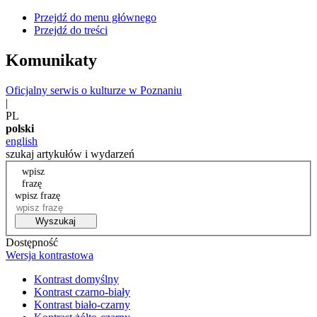
Przejdź do menu głównego
Przejdź do treści
Komunikaty
Oficjalny serwis o kulturze w Poznaniu
|
PL
polski
english
szukaj artykułów i wydarzeń
wpisz
frazę
wpisz frazę
Wyszukaj
Dostępność
Wersja kontrastowa
Kontrast domyślny
Kontrast czarno-biały
Kontrast biało-czarny